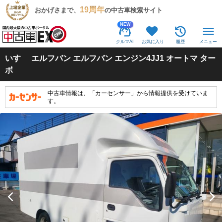
19周年
おかげさまで、
の中古車検索サイト
NEW
クルマAI
お気に入り
履歴
メニュー
いすゞ
エルフバン エルフバン エンジン4JJ1 オートマ ター
ボ
中古車情報は、「カーセンサー」から情報提供を受けていま
す。