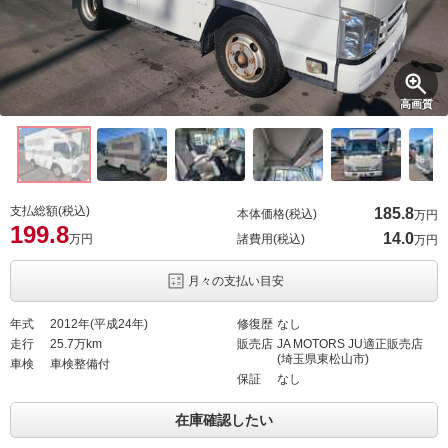
高画質
支払総額(税込)
185.
8
本体価格(税込)
万円
199.
8
14.
0
万円
諸費用(税込)
万円
月々の支払い目安
年式
2012年(平成24年)
修復歴
なし
走行
25.7万km
販売店
JA MOTORS JU適正販売店
(埼玉県東松山市)
車検
車検整備付
保証
なし
在庫確認したい