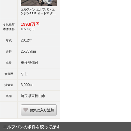
エルフバン エルフバン エ
ンジン4JJ1 オートマ ター
ボ
199.
8
万円
支払総額
本体価格
185.
8
万円
2012年
年式
25.7万km
走行
車検整備付
車検
なし
修復歴
3,000cc
排気量
埼玉県東松山市
店舗
お気に入り追加
エルフバンの条件を絞って探す