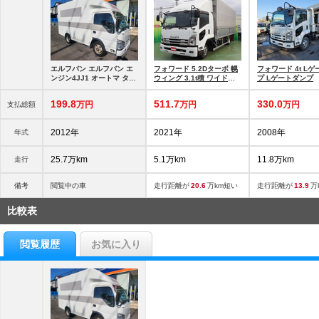
エルフバン エルフバン エ
フォワード 5.2Dターボ 幌
フォワード 4t L
ンジン4JJ1 オートマ ター
ウィング 3.1t積 ワイドキ
プ Lゲートダンプ
ボ
ャブ ベッド付き
199.
8
511.
7
330.
0
万円
万円
万円
支払総額
2012年
2021年
2008年
年式
25.7万km
5.1万km
11.8万km
走行
備考
閲覧中の車
走行距離が
20.6
万km短い
走行距離が
13.9
万
比較表
閲覧履歴
お気に入り