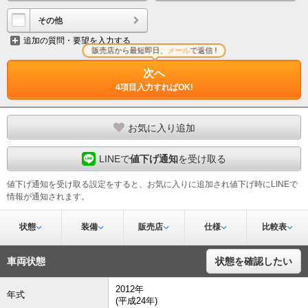
その他
追加の質問・要望を入力する
販売店から最短即日、
メール
で返信 !
次へ
4項目入力すればOK!
お気に入り追加
LINEで
値下げ通知
を受け取る
値下げ通知を受け取る設定をすると、お気に入りに追加され値下げ時にLINEで
情報が通知されます。
状態
装備
販売店
仕様
比較表
車両状態
状態を確認したい
2012年
年式
(平成24年)