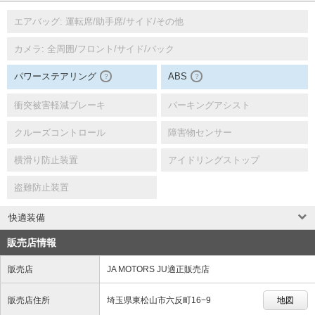
エアバッグ: 運転席/助手席/サイド/その他
カメラ: 全周囲/フロント/サイド/バック
パワーステアリング
ABS
？
？
衝突被害軽減ブレーキ
パーキングアシスト
クルーズコントロール
障害物センサー
横滑り防止装置
アイドリングストップ
盗難防止装置
快適装備
販売店情報
販売店
JA MOTORS JU適正販売店
販売店住所
埼玉県東松山市六反町16−9
地図