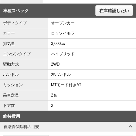
車種スペック
在庫確認したい
ボディタイプ
オープンカー
カラー
ロッソイモラ
排気量
3,000cc
エンジンタイプ
ハイブリッド
駆動方式
2WD
ハンドル
左ハンドル
ミッション
MTモード付きAT
乗車定員
2名
ドア数
2
維持費用
自賠責保険料の目安