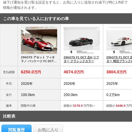
値下げ通知を受け取る設定をすると、お気に入りに追加され値下げ時にLINEで
情報が通知されます。
この車を見ている人におすすめの車
296GTS アセット フィオ
296GTS F1 DCT 左H リフ
296GTS F1 DCT
ラノ パッケージ F1 DCT
ター クラシックカラー
ター 特注ブラック
OP2030 スペシャルボディ
カラー ROSSO IMOR
6250.
0
4074.
0
3804.
0
万円
万円
万円
支払総額
2026年
2026年
2025年
年式
100.0km
200.0km
0.2万km
走行
備考
閲覧中の車
総額が
2176.0
万円安い
総額が
2446.0
万円
比較表
閲覧履歴
お気に入り