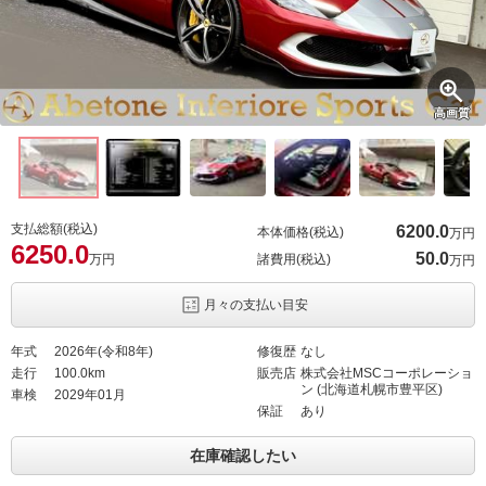
高画質
支払総額(税込)
6200.
0
本体価格(税込)
万円
6250.
0
50.
0
万円
諸費用(税込)
万円
月々の支払い目安
年式
2026年(令和8年)
修復歴
なし
走行
100.0km
販売店
株式会社MSCコーポレーショ
ン (北海道札幌市豊平区)
車検
2029年01月
保証
あり
在庫確認したい