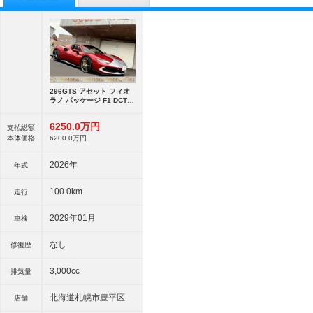
296GTS アセット フィオ
ラノ パッケージ F1 DCT
OP2030 スペシャルボディ
カラー ROSSO IMOR
6250.
0
万円
支払総額
本体価格
6200.
0
万円
2026年
年式
100.0km
走行
2029年01月
車検
なし
修復歴
3,000cc
排気量
北海道札幌市豊平区
店舗