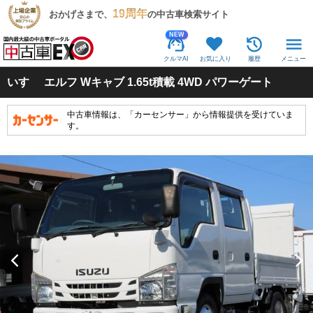
19周年
おかげさまで、
の中古車検索サイト
NEW
クルマAI
お気に入り
履歴
メニュー
いすゞ
エルフ Wキャブ 1.65t積載 4WD パワーゲート
中古車情報は、「カーセンサー」から情報提供を受けていま
す。