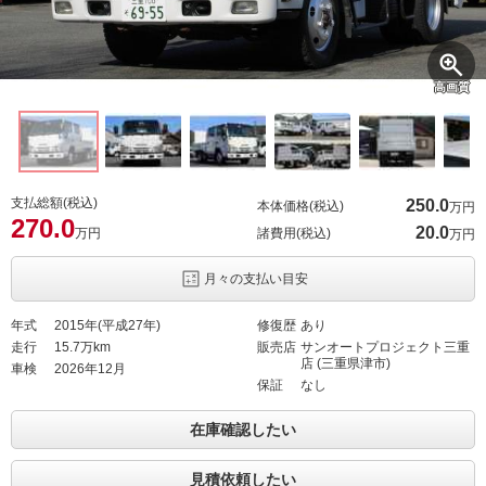
高画質
支払総額(税込)
250.
0
本体価格(税込)
万円
270.
0
20.
0
万円
諸費用(税込)
万円
月々の支払い目安
年式
2015年(平成27年)
修復歴
あり
走行
15.7万km
販売店
サンオートプロジェクト三重
店 (三重県津市)
車検
2026年12月
保証
なし
在庫確認したい
見積依頼したい