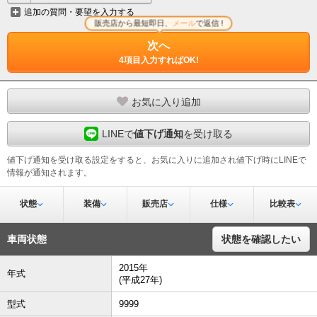
追加の質問・要望を入力する
販売店から最短即日、
メール
で返信 !
次へ
4項目入力すればOK!
お気に入り追加
LINEで
値下げ通知
を受け取る
値下げ通知を受け取る設定をすると、お気に入りに追加され値下げ時にLINEで
情報が通知されます。
状態
装備
販売店
仕様
比較表
車両状態
状態を確認したい
2015年
年式
(平成27年)
型式
9999