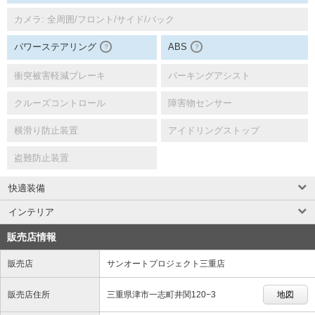
カメラ: 全周囲/フロント/サイド/バック
パワーステアリング
ABS
？
？
衝突被害軽減ブレーキ
パーキングアシスト
クルーズコントロール
障害物センサー
横滑り防止装置
アイドリングストップ
盗難防止装置
快適装備
インテリア
販売店情報
販売店
サンオートプロジェクト三重店
販売店住所
三重県津市一志町井関120−3
地図