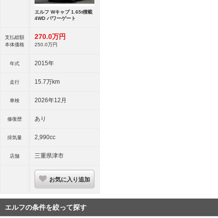
エルフ Wキャブ 1.65t積載
4WD パワーゲート
270.
0
万円
支払総額
本体価格
250.
0
万円
2015年
年式
15.7万km
走行
2026年12月
車検
あり
修復歴
2,990cc
排気量
三重県津市
店舗
お気に入り追加
エルフの条件を絞って探す