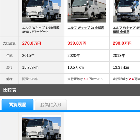
エルフ Wキャブ 1.65t積載
エルフ Wキャブ 2t 全低床
エルフ Wキャブ 4WD
4WD パワーゲート
積載 全低床
270.
0
339.
0
290.
0
万円
万円
万円
支払総額
2015年
2020年
2013年
年式
15.7万km
10.5万km
13.3万km
走行
備考
閲覧中の車
走行距離が
5.2
万km短い
走行距離が
2.4
万k
比較表
閲覧履歴
お気に入り