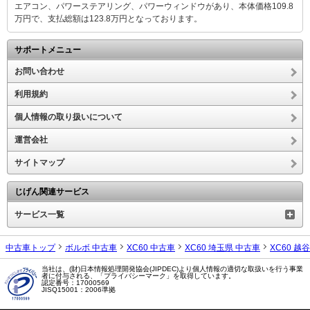
エアコン、パワーステアリング、パワーウィンドウがあり、本体価格109.8
万円で、支払総額は123.8万円となっております。
サポートメニュー
お問い合わせ
利用規約
個人情報の取り扱いについて
運営会社
サイトマップ
じげん関連サービス
サービス一覧
中古車トップ
ボルボ 中古車
XC60 中古車
XC60 埼玉県 中古車
XC60 越
当社は、(財)日本情報処理開発協会(JIPDEC)より個人情報の適切な取扱いを行う事業
者に付与される、「プライバシーマーク」を取得しています。
認定番号：17000569
JISQ15001：2006準拠