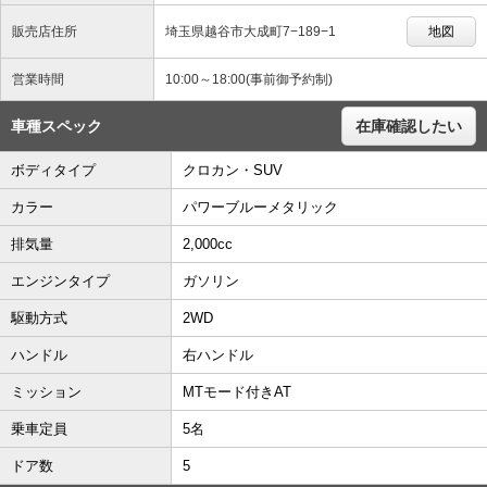
販売店住所
埼玉県越谷市大成町7−189−1
地図
営業時間
10:00～18:00(事前御予約制)
車種スペック
在庫確認したい
ボディタイプ
クロカン・SUV
カラー
パワーブルーメタリック
排気量
2,000cc
エンジンタイプ
ガソリン
駆動方式
2WD
ハンドル
右ハンドル
ミッション
MTモード付きAT
乗車定員
5名
ドア数
5