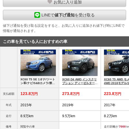
お気に入り追加
LINEで
値下げ通知
を受け取る
値下げ通知を受け取る設定をすると、お気に入りに追加され値下げ時にLINEで
情報が通知されます。
この車を見ている人におすすめの車
XC60 T5 SE 1オナ/ツート
XC60 D4 AWD インスクリ
XC60 T5 AWD 
ン革/ナビ/S&Bカメラ/禁煙
プション ディーゼルターボ
4WD 2018モデル/
車
4WD 2020モデル/1オ
ンバー革/ナビ/禁
ナ/Bowers&Wilkins/禁煙
123.
8
273.
8
223.
8
万円
万円
万円
支払総額
車
2015年
2019年
2017年
年式
8.9万km
9.5万km
8.2万km
走行
備考
閲覧中の車
走行距離が
7000
k