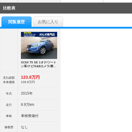
比較表
閲覧履歴
お気に入り
XC60 T5 SE 1オナ/ツート
ン革/ナビ/S&Bカメラ/禁煙
車
123.
8
万円
支払総額
本体価格
109.
8
万円
2015年
年式
8.9万km
走行
車検整備付
車検
なし
修復歴