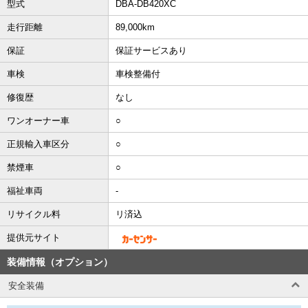
型式
DBA-DB420XC
走行距離
89,000km
保証
保証サービスあり
車検
車検整備付
修復歴
なし
ワンオーナー車
○
正規輸入車区分
○
禁煙車
○
福祉車両
-
リサイクル料
リ済込
提供元サイト
装備情報（オプション）
安全装備