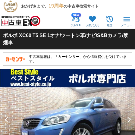
19周年
おかげさまで、
の中古車検索サイト
NEW
クルマAI
お気に入り
履歴
メニュー
ボルボ
XC60 T5 SE 1オナ/ツートン革/ナビ/S&Bカメラ/禁
煙車
中古車情報は、「カーセンサー」から情報提供を受けていま
す。