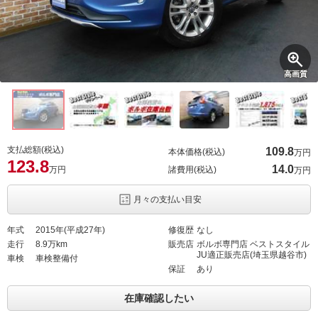
高画質
支払総額(税込)
109.
8
本体価格(税込)
万円
123.
8
14.
0
万円
諸費用(税込)
万円
月々の支払い目安
年式
2015年(平成27年)
修復歴
なし
走行
8.9万km
販売店
ボルボ専門店 ベストスタイル
JU適正販売店(埼玉県越谷市)
車検
車検整備付
保証
あり
在庫確認したい