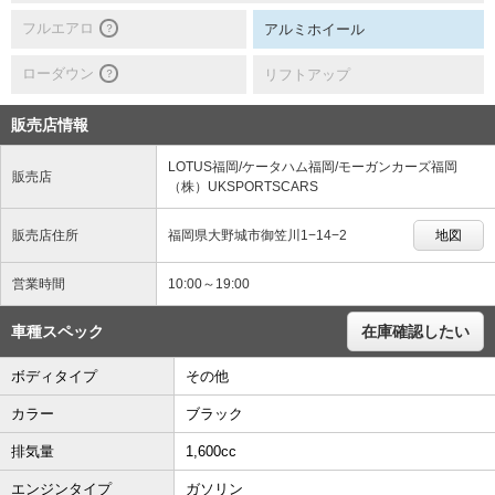
フルエアロ
アルミホイール
？
ローダウン
リフトアップ
？
販売店情報
LOTUS福岡/ケータハム福岡/モーガンカーズ福岡
販売店
（株）UKSPORTSCARS
販売店住所
福岡県大野城市御笠川1−14−2
地図
営業時間
10:00～19:00
車種スペック
在庫確認したい
ボディタイプ
その他
カラー
ブラック
排気量
1,600cc
エンジンタイプ
ガソリン