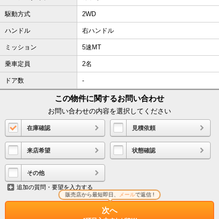
駆動方式
2WD
ハンドル
右ハンドル
ミッション
5速MT
乗車定員
2名
ドア数
-
この物件に関するお問い合わせ
お問い合わせの内容を選択してください
在庫確認
見積依頼
来店希望
状態確認
その他
追加の質問・要望を入力する
販売店から最短即日、
メール
で返信 !
次へ