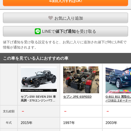
4項目入力すればOK!
お気に入り追加
LINEで
値下げ通知
を受け取る
値下げ通知を受け取る設定をすると、お気に入りに追加され値下げ時にLINEで
情報が通知されます。
この車を見ている人におすすめの車
セブン250 SEVEN 250 車
セブン JPE 6SPEED
G-B11 B11 買取
高調・270エンジンパワー
バスB11 2オーナー
アップキット・
－
－
－
支払総額
2015年
1997年
2003年
年式