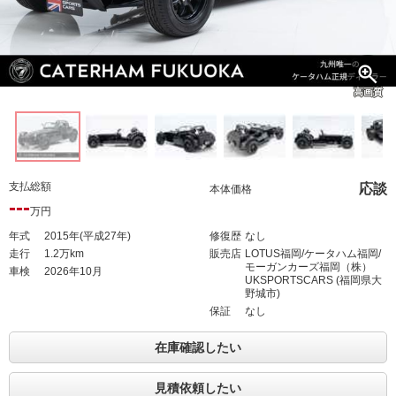
高画質
支払総額
応談
本体価格
---
万円
年式
2015年(平成27年)
修復歴
なし
走行
1.2万km
販売店
LOTUS福岡/ケータハム福岡/
モーガンカーズ福岡（株）
車検
2026年10月
UKSPORTSCARS (福岡県大
野城市)
保証
なし
在庫確認したい
見積依頼したい