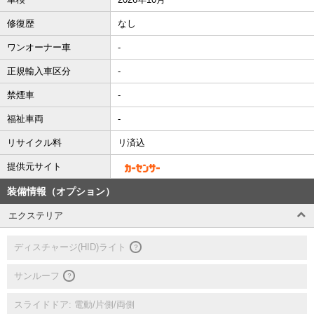
修復歴
なし
ワンオーナー車
-
正規輸入車区分
-
禁煙車
-
福祉車両
-
リサイクル料
リ済込
提供元サイト
装備情報（オプション）
エクステリア
ディスチャージ(HID)ライト
？
サンルーフ
？
スライドドア: 電動/片側/両側