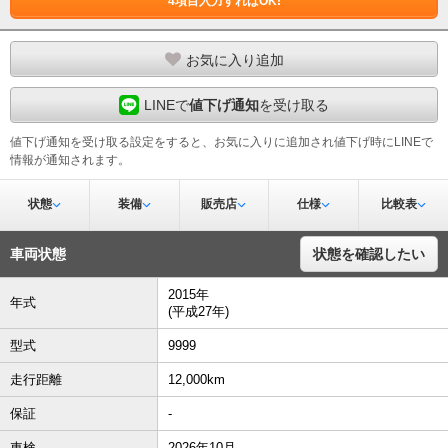
4項目入力すればOK!
お気に入り追加
LINEで
値下げ通知
を受け取る
値下げ通知を受け取る設定をすると、お気に入りに追加され値下げ時にLINEで
情報が通知されます。
状態
装備
販売店
仕様
比較表
車両状態
状態を確認したい
2015年
年式
(平成27年)
型式
9999
走行距離
12,000km
保証
-
車検
2026年10月