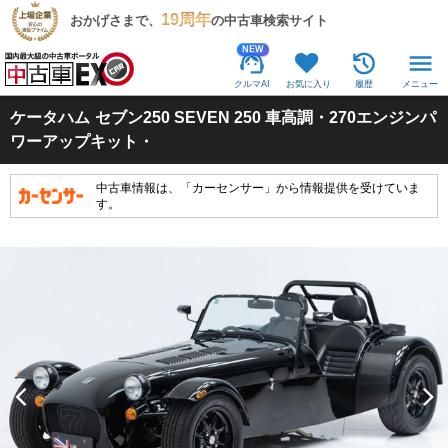
19周年
おかげさまで、
の中古車検索サイト
NEW
クルマAI
お気に入り
履歴
メニュー
ケータハム
セブン250 SEVEN 250 車高調・270エンジンパ
ワーアップキット・
中古車情報は、「カーセンサー」から情報提供を受けていま
す。