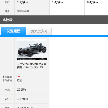
1.2万km
1.4万km
8.4万km
走行
備考
閲覧中の車
比較表
閲覧履歴
お気に入り
セブン250 SEVEN 250 車
高調・270エンジンパワー
アップキット・
－
支払総額
本体価格
応談
2015年
年式
1.2万km
走行
2026年10月