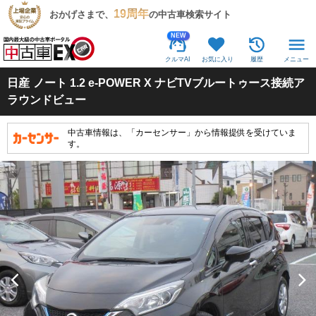
19周年
おかげさまで、
の中古車検索サイト
NEW
クルマAI
お気に入り
履歴
メニュー
日産
ノート 1.2 e-POWER X ナビTVブルートゥース接続ア
ラウンドビュー
中古車情報は、「カーセンサー」から情報提供を受けていま
す。