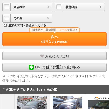
来店希望
状態確認
その他
追加の質問・要望を入力する
販売店から最短即日、
メール
で返信 !
次へ
4項目入力すればOK!
お気に入り追加
LINEで
値下げ通知
を受け取る
値下げ通知を受け取る設定をすると、お気に入りに追加され値下げ時にLINEで
情報が通知されます。
この車を見ている人におすすめの車