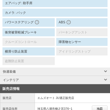
エアバッグ: 助手席
カメラ: バック
パワーステアリング
ABS
？
？
衝突被害軽減ブレーキ
パーキングアシスト
クルーズコントロール
障害物センサー
横滑り防止装置
アイドリングストップ
盗難防止装置
快適装備
インテリア
販売店情報
販売店
エムズオート JU適正販売店
販売店住所
埼玉県八潮市柳之宮376−1
地図