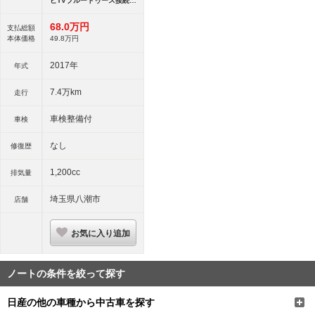
ビTVブルートゥース接続ア
ラウンドビュー
68.
0
万円
支払総額
本体価格
49.
8
万円
2017年
年式
7.4万km
走行
車検整備付
車検
なし
修復歴
1,200cc
排気量
埼玉県八潮市
店舗
お気に入り追加
ノートの条件を絞って探す
日産の他の車種から中古車を探す