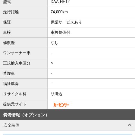
型式
DAA-HE12
走行距離
74,000km
保証
保証サービスあり
車検
車検整備付
修復歴
なし
ワンオーナー車
-
正規輸入車区分
○
禁煙車
-
福祉車両
-
リサイクル料
リ済込
提供元サイト
装備情報（オプション）
安全装備