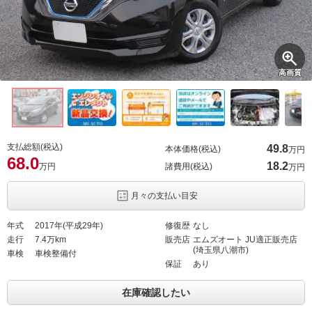
高画質
支払総額(税込)
49.
8
本体価格(税込)
万円
68.
0
18.
2
万円
諸費用(税込)
万円
月々の支払い目安
年式
2017年(平成29年)
修復歴
なし
走行
7.4万km
販売店
エムズオート JU適正販売店
(埼玉県八潮市)
車検
車検整備付
保証
あり
在庫確認したい