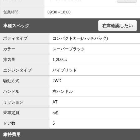
営業時間
09:30～18:00
車種スペック
在庫確認したい
ボディタイプ
コンパクトカー(ハッチバック)
カラー
スーパーブラック
排気量
1,200cc
エンジンタイプ
ハイブリッド
駆動方式
2WD
ハンドル
右ハンドル
ミッション
AT
乗車定員
5名
ドア数
5
維持費用