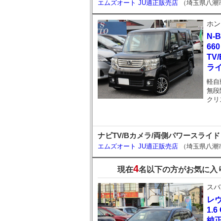
エムズオート JU適正販売店
（埼玉県八潮
ホン
N-
66
TV
ライ
軽自
無段
クリ
ナビTV/Bカメラ/両側パワースライドド
エムズオート JU適正販売店
（埼玉県八潮
4
現在
名以下の方がお気に入
スバ
レ
1.
純正