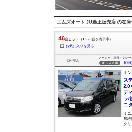
エムズオート JU適正販売店 の在
46
台ヒット（1 - 20台を表示中）
お気に入りを見る
メーカー・車種・グレー
並べ替え
オススメ順
｜
新着
ホン
ス
2.
ディ
ラ
ニ
ミニ
無段
クリ