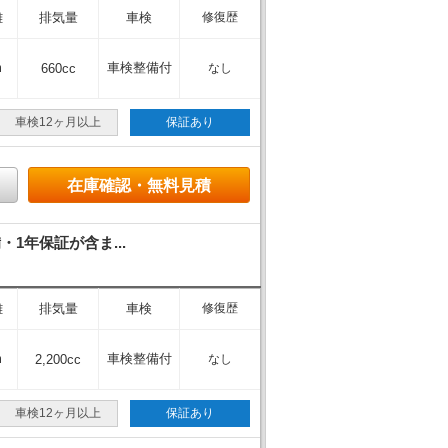
離
排気量
車検
修復歴
m
車検整備付
660cc
なし
車検12ヶ月以上
保証あり
在庫確認・無料見積
1年保証が含ま...
離
排気量
車検
修復歴
m
車検整備付
2,200cc
なし
車検12ヶ月以上
保証あり