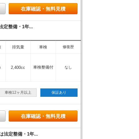
在庫確認・無料見積
定整備・1年...
離
排気量
車検
修復歴
m
車検整備付
2,400cc
なし
車検12ヶ月以上
保証あり
在庫確認・無料見積
法定整備・1年...