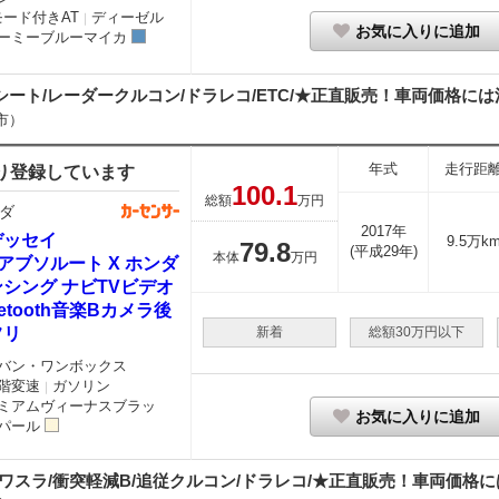
モード付きAT
ディーゼル
｜
お気に入りに追加
ーミーブルーマイカ
シート/レーダークルコン/ドラレコ/ETC/★正直販売！車両価格には法
市）
年式
走行距
り登録しています
100.
1
総額
万円
ダ
2017年
デッセイ
9.5万k
79.
8
(平成29年)
本体
万円
4 アブソルート X ホンダ
シング ナビTVビデオ
uetooth音楽Bカメラ後
フリ
新着
総額30万円以下
バン・ワンボックス
階変速
ガソリン
｜
ミアムヴィーナスブラッ
お気に入りに追加
パール
ワスラ/衝突軽減B/追従クルコン/ドラレコ/★正直販売！車両価格には