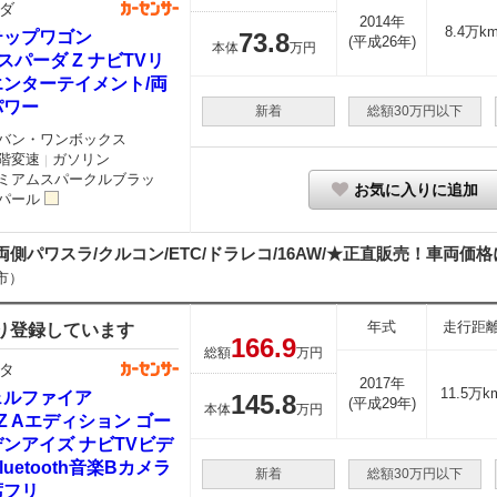
ダ
2014年
8.4万k
テップワゴン
73.
8
(平成26年)
本体
万円
0 スパーダ Z ナビTVリ
エンターテイメント/両
パワー
新着
総額30万円以下
バン・ワンボックス
階変速
ガソリン
｜
ミアムスパークルブラッ
お気に入りに追加
パール
側パワスラ/クルコン/ETC/ドラレコ/16AW/★正直販売！車両価格に
市）
年式
走行距
り登録しています
166.
9
総額
万円
タ
2017年
11.5万k
ェルファイア
145.
8
(平成29年)
本体
万円
5 Z Aエディション ゴー
ンアイズ ナビTVビデ
luetooth音楽Bカメラ
新着
総額30万円以下
席フリ