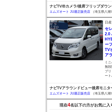
ナビTV/Bカメラ/後席フリップダウン
エムズオート JU適正販売店
（埼玉県八潮
日産
セ
2.
HY
ーフ
TV
ア
ミニ
無段
ブリ
ート
ナビTVアラウンドビュー後席モニター/
エムズオート JU適正販売店
（埼玉県八潮
4
現在
名以下の方がお気に入