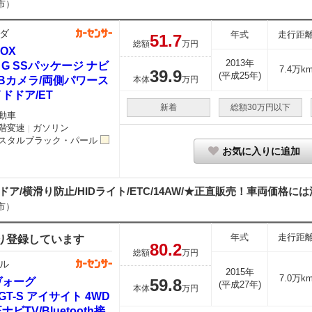
市）
ダ
年式
走行距
51.
7
総額
万円
BOX
2013年
0 G SSパッケージ ナビ
7.4万k
39.
9
(平成25年)
/Bカメラ/両側パワース
本体
万円
ドドア/ET
新着
総額30万円以下
動車
階変速
ガソリン
｜
スタルブラック・パール
お気に入りに追加
ア/横滑り防止/HIDライト/ETC/14AW/★正直販売！車両価格には法
市）
年式
走行距
り登録しています
80.
2
総額
万円
ル
2015年
7.0万k
ヴォーグ
59.
8
(平成27年)
本体
万円
6 GT-S アイサイト 4WD
ナビTV/Bluetooth接