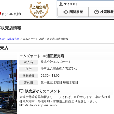
マイリスト
閲覧履歴
検索履歴
9
台(08/07更新)
車販売店情報
市の中古車販売店
エムズオート JU適正販売店 の店舗情報
販売店
エムズオート JU適正販売店
株式会社エムズオート
法人名
埼玉県八潮市柳之宮376−1
住所
09:30～18:00
営業時間
第一第三水曜日 毎週木曜日
定休日
販売店からのコメント
東武伊勢崎線草加駅よりTEL頂ければ、送迎致します。車の方は首
都高八潮南・外環草加・常磐道三郷西よりお越し下さい。
http://auto.jocar.jp/ms_auto/