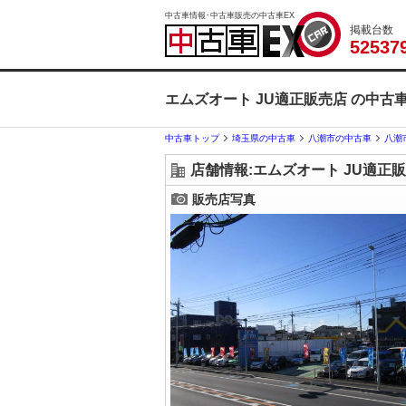
中古車情報･中古車販売の中古車EX
掲載台数
5
2
5
3
7
エムズオート JU適正販売店 の中古
中古車トップ
埼玉県の中古車
八潮市の中古車
八潮
店舗情報:エムズオート JU適正
販売店写真