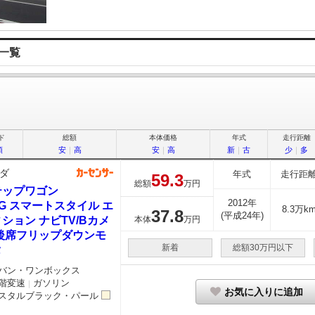
庫一覧
ド
総額
本体価格
年式
走行距離
順
安
｜
高
安
｜
高
新
｜
古
少
｜
多
ダ
年式
走行距
59.
3
総額
万円
テップワゴン
2012年
0 G スマートスタイル エ
8.3万k
37.
8
(平成24年)
ション ナビTV/Bカメ
本体
万円
/後席フリップダウンモ
新着
総額30万円以下
タ
バン・ワンボックス
階変速
ガソリン
｜
お気に入りに追加
スタルブラック・パール