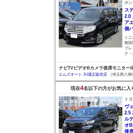
ホン
ス
2.
ア
側
ミニ
無段
プレ
ク・
ナビTVビデオBカメラ後席モニター/両
エムズオート JU適正販売店
（埼玉県八潮
4
現在
名以下の方がお気に入
トヨ
ヴ
2.
ルデ
オB
後