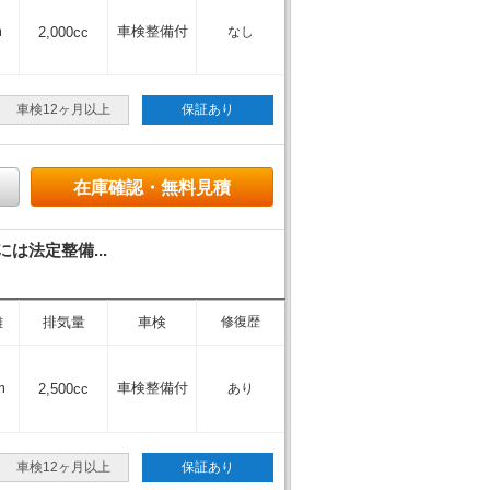
m
車検整備付
2,000cc
なし
車検12ヶ月以上
保証あり
在庫確認・無料見積
は法定整備...
離
排気量
車検
修復歴
m
車検整備付
2,500cc
あり
車検12ヶ月以上
保証あり