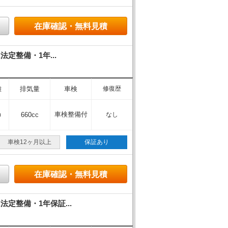
在庫確認・無料見積
定整備・1年...
離
排気量
車検
修復歴
m
車検整備付
660cc
なし
車検12ヶ月以上
保証あり
在庫確認・無料見積
定整備・1年保証...