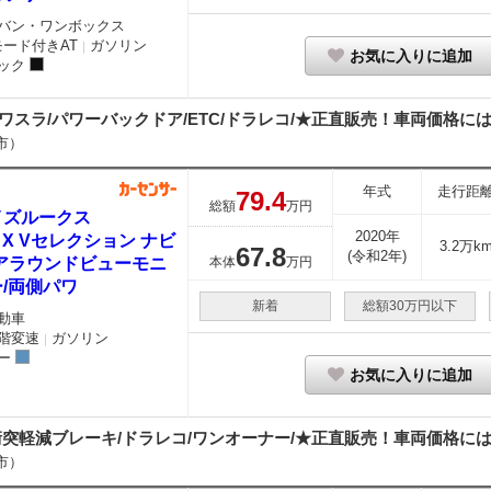
バン・ワンボックス
モード付きAT
ガソリン
｜
お気に入りに追加
ック
ワスラ/パワーバックドア/ETC/ドラレコ/★正直販売！車両価格には法
市）
年式
走行距
79.
4
総額
万円
イズルークス
2020年
0 X Vセレクション ナビ
3.2万k
67.
8
(令和2年)
Vアラウンドビューモニ
本体
万円
/両側パワ
新着
総額30万円以下
動車
階変速
ガソリン
｜
ー
お気に入りに追加
衝突軽減ブレーキ/ドラレコ/ワンオーナー/★正直販売！車両価格には法
市）