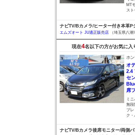
MT
スト
ナビTV/Bカメラ/ヒーター付き本革P
エムズオート JU適正販売店
（埼玉県八潮
4
現在
名以下の方がお気に入
ホン
オ
2.
セン
Bl
席
ミニ
無段
プレ
ク・
ナビTV/Bカメラ後席モニター/両側パ