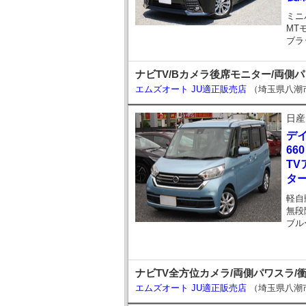
ミニ
MT
ブラ
ナビTV/Bカメラ後席モニター/両側パ
エムズオート JU適正販売店
（埼玉県八潮
日産
デ
66
T
ター
軽自
無段
ブル
ナビTV全方位カメラ/両側パワスラ/
エムズオート JU適正販売店
（埼玉県八潮