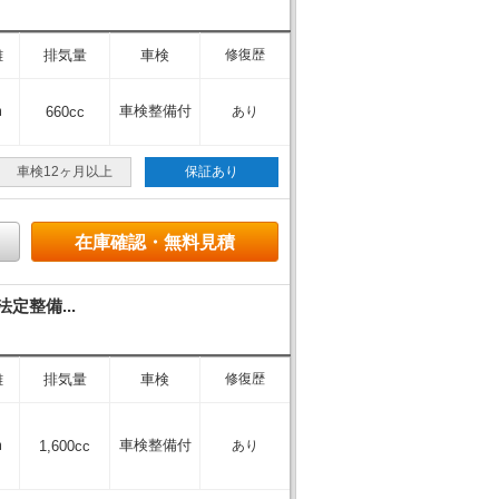
離
排気量
車検
修復歴
m
車検整備付
660cc
あり
車検12ヶ月以上
保証あり
在庫確認・無料見積
定整備...
離
排気量
車検
修復歴
m
車検整備付
1,600cc
あり