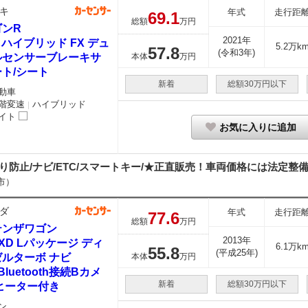
キ
年式
走行距
69.
1
総額
万円
ゴンR
2021年
0 ハイブリッド FX デュ
5.2万k
57.
8
(令和3年)
ルセンサーブレーキサ
本体
万円
ト/シート
新着
総額30万円以下
動車
階変速
ハイブリッド
｜
イト
お気に入りに追加
防止/ナビ/ETC/スマートキー/★正直販売！車両価格には法定整備・
市）
ダ
年式
走行距
77.
6
総額
万円
テンザワゴン
2013年
2 XD Lパッケージ ディ
6.1万k
55.
8
(平成25年)
ゼルターボ ナビ
本体
万円
/Bluetooth接続Bカメ
新着
総額30万円以下
ヒーター付き
ン