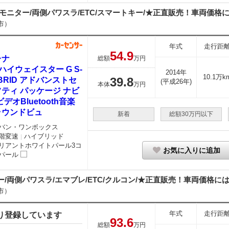
モニター/両側パワスラ/ETC/スマートキー/★正直販売！車両価格には
市）
年式
走行距
54.
9
レナ
総額
万円
0 ハイウェイスター G S-
2014年
10.1万k
39.
8
BRID アドバンストセ
(平成26年)
本体
万円
ティ パッケージ ナビ
ビデオBluetooth音楽
ラウンドビュ
新着
総額30万円以下
バン・ワンボックス
階変速
ハイブリッド
｜
リアントホワイトパール3コ
お気に入りに追加
パール
両側パワスラ/エマブレ/ETC/クルコン/★正直販売！車両価格には法
市）
年式
走行距
り登録しています
93.
6
総額
万円