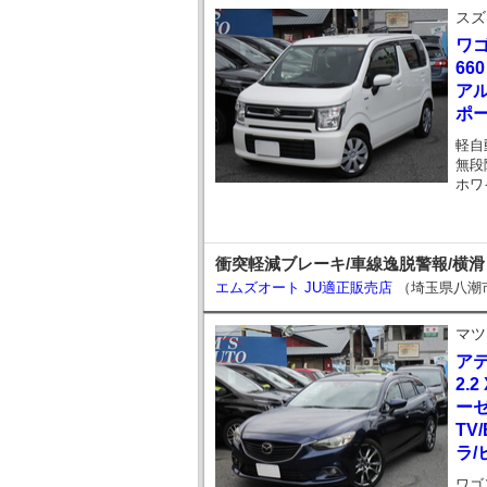
スズ
ワ
66
ア
ポー
軽自
無段
ホワ
衝突軽減ブレーキ/車線逸脱警報/横滑り
エムズオート JU適正販売店
（埼玉県八潮
マツ
ア
2.
ー
TV
ラ/
ワゴ