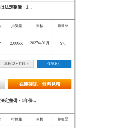
法定整備・1...
離
排気量
車検
修復歴
m
2027年01月
2,000cc
なし
車検12ヶ月以上
保証あり
在庫確認・無料見積
定整備・1年保...
離
排気量
車検
修復歴