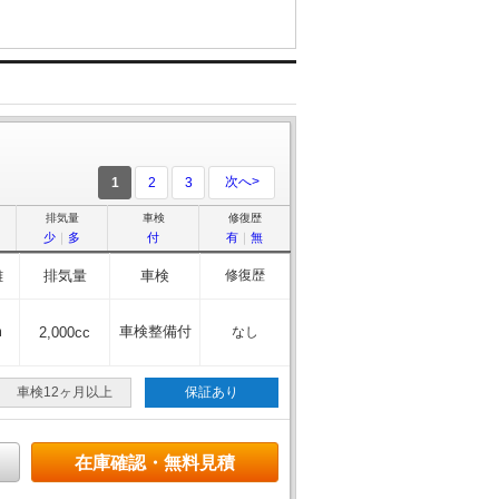
次へ>
1
2
3
排気量
車検
修復歴
少
｜
多
付
有
｜
無
離
排気量
車検
修復歴
m
車検整備付
2,000cc
なし
車検12ヶ月以上
保証あり
在庫確認・無料見積