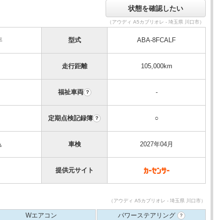
（アウディ A5カブリオレ - 埼玉県 川口市）
年
型式
ABA-8FCALF
走行距離
105,000km
福祉車両
-
？
定期点検記録簿
○
？
込
車検
2027年04月
提供元サイト
（アウディ A5カブリオレ - 埼玉県 川口市）
Wエアコン
パワーステアリング
？