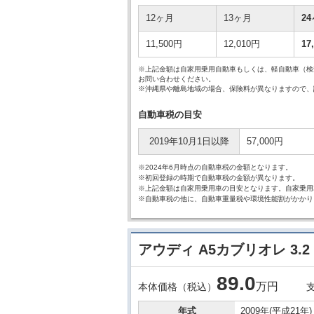
12ヶ月
13ヶ月
2
11,500円
12,010円
17
※上記金額は自家用乗用自動車もしくは、軽自動車（検
お問い合わせください。
※沖縄県や離島地域の場合、保険料が異なりますので、
自動車税の目安
2019年10月1日以降
57,000円
※2024年6月時点の自動車税の金額となります。
※初回登録の時期で自動車税の金額が異なります。
※上記金額は自家用乗用車の目安となります。自家乗用
※自動車税の他に、自動車重量税や環境性能割がかかり
アウディ A5カブリオレ 3.2
89.
0
万円
本体価格（税込）
年式
2009年(平成21年)