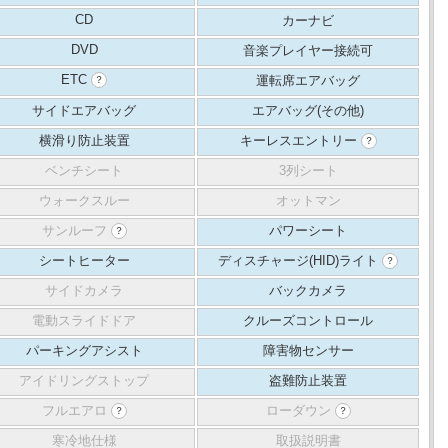
CD
カーナビ
DVD
音楽プレイヤー接続可
ETC
運転席エアバッグ
？
サイドエアバッグ
エアバッグ(その他)
横滑り防止装置
キーレスエントリー
？
ベンチシート
3列シート
ウォークスルー
オットマン
サンルーフ
パワーシート
？
シートヒーター
ディスチャージ(HID)ライト
？
サイドカメラ
バックカメラ
電動スライドドア
クルーズコントロール
パーキングアシスト
障害物センサー
アイドリングストップ
盗難防止装置
フルエアロ
ローダウン
？
？
寒冷地仕様
取扱説明書