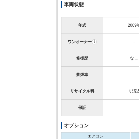
車両状態
年式
2009
ワンオーナー
-
？
修復歴
なし
禁煙車
-
リサイクル料
リ済
保証
-
オプション
エアコン