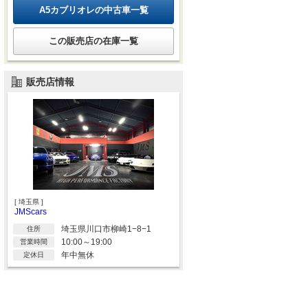
A5カブリオレの中古車一覧
この販売店の在庫一覧
販売店情報
[ 埼玉県 ]
JMScars
埼玉県川口市柳崎1−8−1
住所
10:00～19:00
営業時間
年中無休
定休日