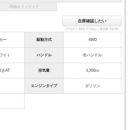
両側スライドドア
（アウディ A5カブリオレ - 埼玉県 川口市）
カー
駆動方式
4WD
ワイト
ハンドル
右ハンドル
付きAT
排気量
3,200cc
エンジンタイプ
ガソリン