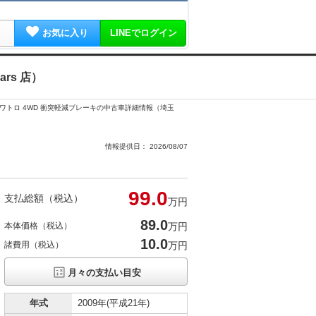
お気に入り
LINEでログイン
rs 店）
I クワトロ 4WD 衝突軽減ブレーキの中古車詳細情報（埼玉
情報提供日： 2026/08/07
99.
0
支払総額（税込）
万円
89.
0
本体価格（税込）
万円
10.0
諸費用（税込）
万円
月々の支払い目安
年式
2009年(平成21年)