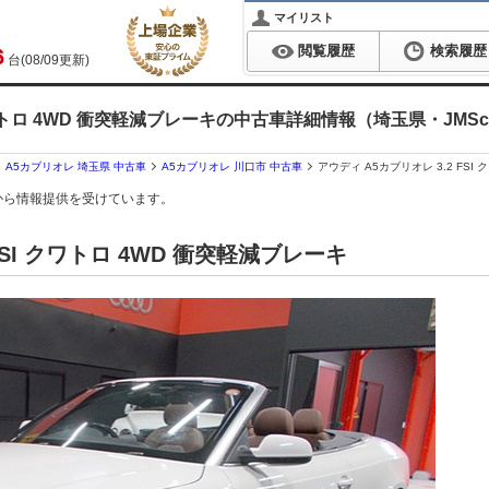
マイリスト
閲覧履歴
検索履歴
6
台(08/09更新)
 クワトロ 4WD 衝突軽減ブレーキの中古車詳細情報（埼玉県・JMSca
A5カブリオレ 埼玉県 中古車
A5カブリオレ 川口市 中古車
アウディ A5カブリオレ 3.2 FS
から情報提供を受けています。
FSI クワトロ 4WD 衝突軽減ブレーキ