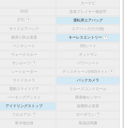
-
カーナビ
DVD
音楽プレイヤー接続可
ETC
運転席エアバッグ
？
サイドエアバッグ
エアバッグ(その他)
横滑り防止装置
キーレスエントリー
？
ベンチシート
3列シート
ウォークスルー
オットマン
サンルーフ
パワーシート
？
シートヒーター
ディスチャージ(HID)ライト
？
サイドカメラ
バックカメラ
電動スライドドア
クルーズコントロール
パーキングアシスト
障害物センサー
アイドリングストップ
盗難防止装置
フルエアロ
ローダウン
？
？
寒冷地仕様
取扱説明書