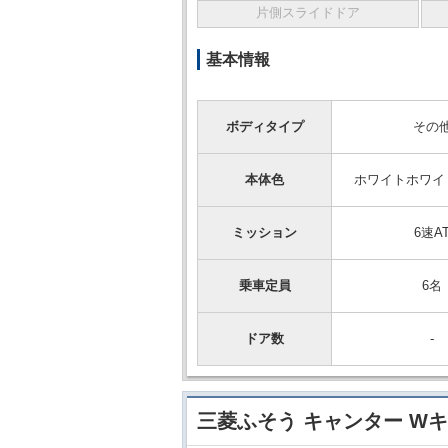
片側スライドドア
基本情報
ボディタイプ
その
本体色
ホワイトホワイ
ミッション
6速A
乗車定員
6名
ドア数
-
三菱ふそう キャンター Wキ