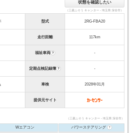
（三菱ふそう キャンター - 埼玉県 深谷市）
年
型式
2RG-FBA20
走行距離
117km
福祉車両
-
？
定期点検記録簿
-
？
込
車検
2028年01月
提供元サイト
（三菱ふそう キャンター - 埼玉県 深谷市）
Wエアコン
パワーステアリング
？