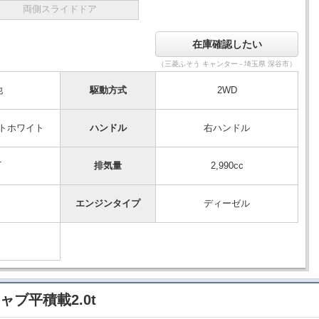
両側スライドドア
（三菱ふそう キャンター - 埼玉県 深谷市）
他
駆動方式
2WD
トホワイト
ハンドル
右ハンドル
T
排気量
2,990cc
エンジンタイプ
ディーゼル
ャブ平積載2.0t