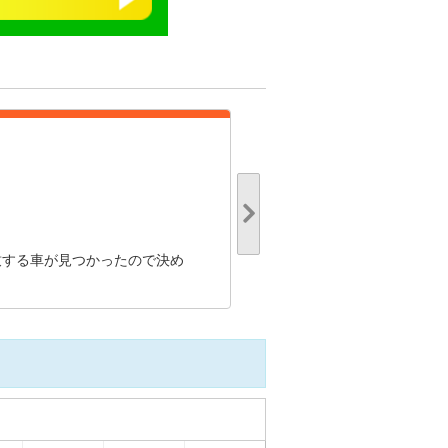
三菱ふそう キャンター
3
総合評価：
点
45歳 / 女性
の方の、評判・
致する車が見つかったので決め
車検の残り日数と金額がお手