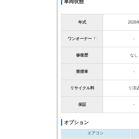
車両状態
年式
2026
ワンオーナー
-
？
修復歴
なし
禁煙車
-
リサイクル料
リ済
保証
-
オプション
エアコン