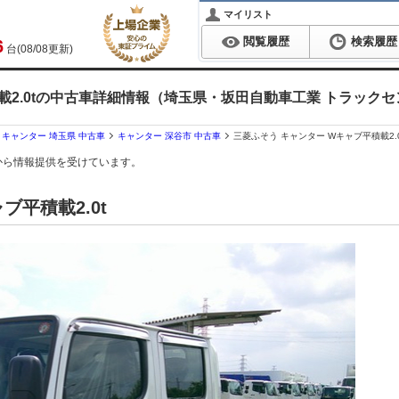
マイリスト
閲覧履歴
検索履歴
6
台(08/08更新)
載2.0tの中古車詳細情報（埼玉県・坂田自動車工業 トラック
キャンター 埼玉県 中古車
キャンター 深谷市 中古車
三菱ふそう キャンター Wキャブ平積載2
から情報提供を受けています。
ブ平積載2.0t