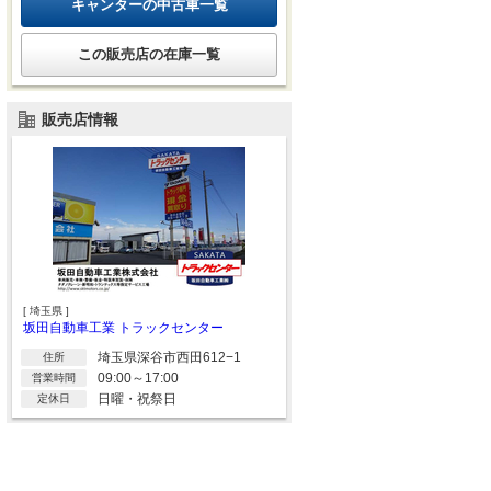
キャンターの中古車一覧
この販売店の在庫一覧
販売店情報
[ 埼玉県 ]
坂田自動車工業 トラックセンター
埼玉県深谷市西田612−1
住所
09:00～17:00
営業時間
日曜・祝祭日
定休日