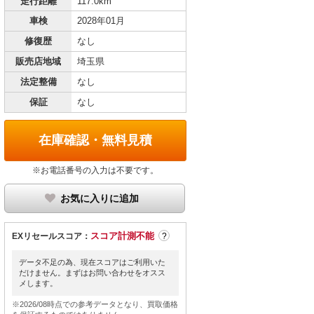
走行距離
117.0km
車検
2028年01月
修復歴
なし
販売店地域
埼玉県
法定整備
なし
保証
なし
在庫確認・無料見積
※お電話番号の入力は不要です。
お気に入りに追加
スコア計測不能
EXリセールスコア：
?
データ不足の為、現在スコアはご利用いた
だけません。まずはお問い合わせをオスス
メします。
※2026/08時点での参考データとなり、買取価格