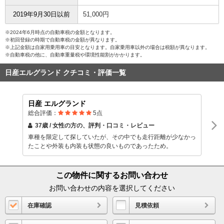
2019年9月30日以前
51,000円
※2024年6月時点の自動車税の金額となります。
※初回登録の時期で自動車税の金額が異なります。
※上記金額は自家用乗用車の目安となります。自家乗用車以外の場合は税額が異なります。
※自動車税の他に、自動車重量税や環境性能割がかかります。
日産エルグランド クチコミ・評価一覧
日産 エルグランド
総合評価：
5
点
37歳 / 女性
の方の、評判・口コミ・レビュー
車種を限定して探していたが、その中でも走行距離が少なかっ
たことや外装も内装も状態の良いものであったため。
この物件に関するお問い合わせ
お問い合わせの内容を選択してください
在庫確認
見積依頼