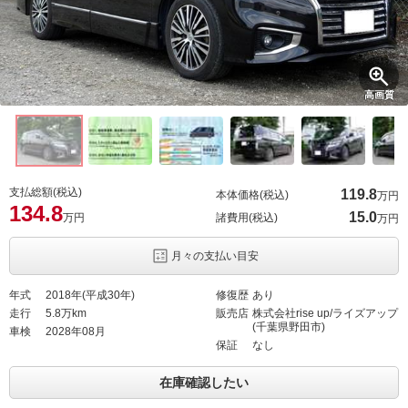
高画質
支払総額(税込)
119.
8
本体価格(税込)
万円
134.
8
15.
0
万円
諸費用(税込)
万円
月々の支払い目安
年式
2018年(平成30年)
修復歴
あり
走行
5.8万km
販売店
株式会社rise up/ライズアップ
(千葉県野田市)
車検
2028年08月
保証
なし
在庫確認したい