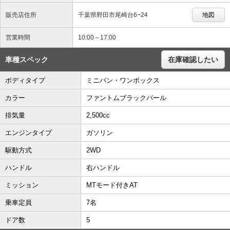
販売店住所
千葉県野田市尾崎台6−24
地図
営業時間
10:00～17:00
車種スペック
在庫確認したい
ボディタイプ
ミニバン・ワンボックス
カラー
ファントムブラックパール
排気量
2,500cc
エンジンタイプ
ガソリン
駆動方式
2WD
ハンドル
右ハンドル
ミッション
MTモード付きAT
乗車定員
7名
ドア数
5