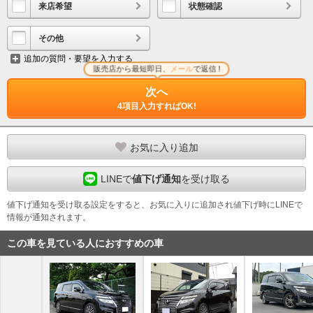
来店希望
状態確認
その他
追加の質問・要望を入力する
販売店から最短即日、
メール
で返信 !
次へ
4項目入力すればOK!
お気に入り追加
LINEで
値下げ通知
を受け取る
値下げ通知を受け取る設定をすると、お気に入りに追加され値下げ時にLINEで
情報が通知されます。
この車を見ている人におすすめの車