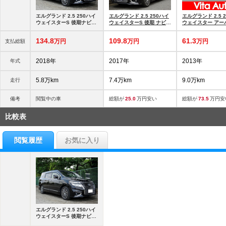
エルグランド 2.5 250ハイ
エルグランド 2.5 250ハイ
エルグランド 2.5 
ウェイスターS 後期ナビTV
ウェイスターS 後期 ナビ
ウェイスター アー
全周囲カメラ両側Pスラ ス
TV 後席モニタ-Bカメラ 両
ム ブラックレザー 
マキー
側Pスラ
ビ フルセグTV 全
134.
8
109.
8
61.
3
万円
万円
万円
支払総額
ラ
2018年
2017年
2013年
年式
5.8万km
7.4万km
9.0万km
走行
備考
閲覧中の車
総額が
25.0
万円安い
総額が
73.5
万円安
比較表
閲覧履歴
お気に入り
エルグランド 2.5 250ハイ
ウェイスターS 後期ナビTV
全周囲カメラ両側Pスラ ス