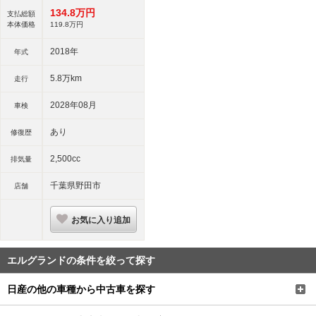
マキー
134.
8
万円
支払総額
本体価格
119.
8
万円
2018年
年式
5.8万km
走行
2028年08月
車検
あり
修復歴
2,500cc
排気量
千葉県野田市
店舗
お気に入り追加
エルグランドの条件を絞って探す
日産の他の車種から中古車を探す