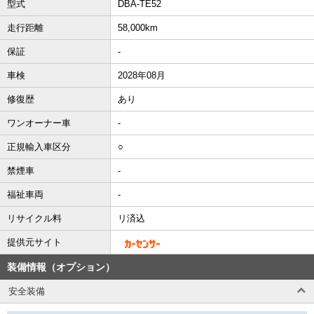
型式
DBA-TE52
走行距離
58,000km
保証
-
車検
2028年08月
修復歴
あり
ワンオーナー車
-
正規輸入車区分
○
禁煙車
-
福祉車両
-
リサイクル料
リ済込
提供元サイト
装備情報（オプション）
安全装備