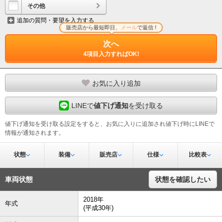
その他
追加の質問・要望を入力する
販売店から最短即日、
メール
で返信 !
次へ
4項目入力すればOK!
お気に入り追加
LINEで
値下げ通知
を受け取る
値下げ通知を受け取る設定をすると、お気に入りに追加され値下げ時にLINEで
情報が通知されます。
状態
装備
販売店
仕様
比較表
車両状態
状態を確認したい
2018年
年式
(平成30年)