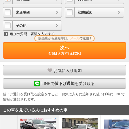
来店希望
状態確認
その他
追加の質問・要望を入力する
販売店から最短即日、
メール
で返信 !
次へ
4項目入力すればOK!
お気に入り追加
LINEで
値下げ通知
を受け取る
値下げ通知を受け取る設定をすると、お気に入りに追加され値下げ時にLINEで
情報が通知されます。
この車を見ている人におすすめの車