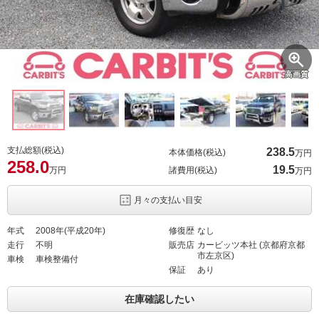
高画質
支払総額(税込)
238.
5
本体価格(税込)
万円
258.
0
19.
5
万円
諸費用(税込)
万円
月々の支払い目安
年式
2008年(平成20年)
修復歴
なし
走行
不明
販売店
カービッツ本社 (京都府京都
市左京区)
車検
車検整備付
保証
あり
在庫確認したい