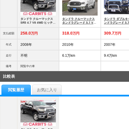
タンドラ クルーマックス
タンドラ クルーマックス
タンドラ ダブルキ
SR5 4.7 V8 4WD ヒッチメ
タンドラグレード 5.7 V8
ンドラグレード 5.7
ンバー 荷台フード AIS査定
パナソニックフローティン
2007yモデル・レ
書付
グナビ フルセグT
ト・社外ヘッドラ
258.
0
318.
0
309.
7
万円
万円
万円
支払総額
2008年
2010年
2007年
年式
不明
6.1万km
9.4万km
走行
備考
閲覧中の車
比較表
閲覧履歴
お気に入り