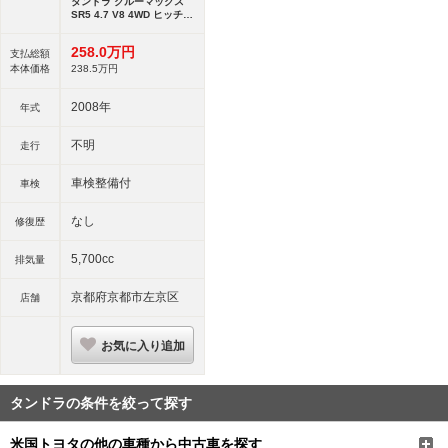
タンドラ クルーマックス
SR5 4.7 V8 4WD ヒッチメ
ンバー 荷台フード AIS査定
書付
258.
0
万円
支払総額
本体価格
238.
5
万円
2008年
年式
不明
走行
車検整備付
車検
なし
修復歴
5,700cc
排気量
京都府京都市左京区
店舗
お気に入り追加
タンドラの条件を絞って探す
米国トヨタの他の車種から中古車を探す