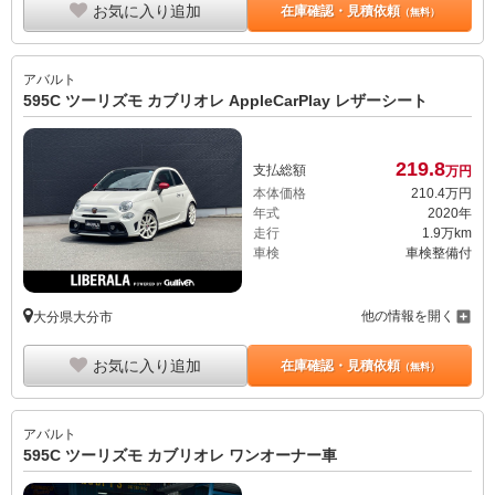
お気に入り追加
在庫確認・見積依頼
（無料）
アバルト
595C ツーリズモ カブリオレ AppleCarPlay レザーシート
219.
8
支払総額
万円
本体価格
210.
4
万円
年式
2020年
走行
1.9万km
車検
車検整備付
他の情報を開く
大分県大分市
お気に入り追加
在庫確認・見積依頼
（無料）
アバルト
595C ツーリズモ カブリオレ ワンオーナー車