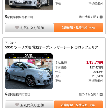
車検
車検整備付
他の情報を開く
福岡県糟屋郡粕屋町
お気に入り追加
在庫確認・見積依頼
（無料）
アバルト
595C ツーリズモ 電動オープン レザーシート カロッツェリア
143.
7
支払総額
万円
本体価格
127.
4
万円
年式
2013年
走行
2.5万km
車検
車検整備付
他の情報を開く
福岡県福岡市西区
お気に入り追加
在庫確認・見積依頼
（無料）