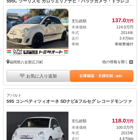
595C ツーリズモ カロッエリアナビ・バックカメラ・ドラレコ
137.
0
支払総額
万円
本体価格
124.
0
万円
年式
2014年
走行
3.4万km
車検
車検整備付
他の情報を開く
福岡県八女郡広川町
お気に入り追加
在庫確認・見積依頼
（無料）
アバルト
595 コンペティツィオーネ SDナビ&フルセグ レコードモンツァ
118.
0
支払総額
万円
本体価格
100.
0
万円
年式
2015年
走行
4.4万km