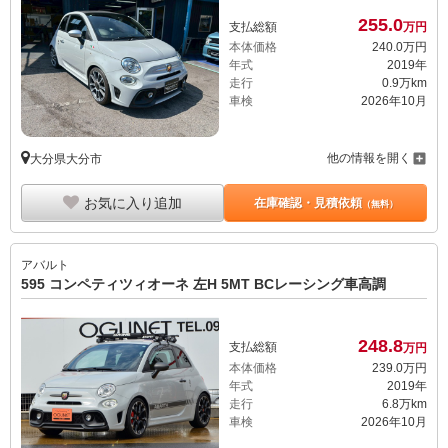
255.
0
支払総額
万円
本体価格
240.
0
万円
年式
2019年
走行
0.9万km
車検
2026年10月
他の情報を開く
大分県大分市
お気に入り追加
在庫確認・見積依頼
（無料）
アバルト
595 コンペティツィオーネ 左H 5MT BCレーシング車高調
248.
8
支払総額
万円
本体価格
239.
0
万円
年式
2019年
走行
6.8万km
車検
2026年10月