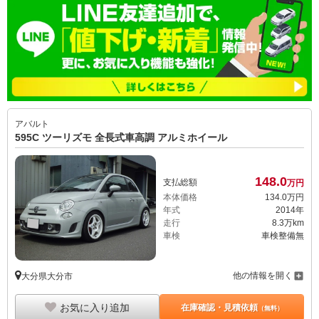
アバルト
595C ツーリズモ 全長式車高調 アルミホイール
148.
0
支払総額
万円
本体価格
134.
0
万円
年式
2014年
走行
8.3万km
車検
車検整備無
他の情報を開く
大分県大分市
お気に入り追加
在庫確認・見積依頼
（無料）