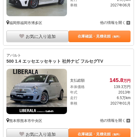
車検
2027年06月
他の情報を開く
福岡県福岡市博多区
お気に入り追加
在庫確認・見積依頼
（無料）
アバルト
500 1.4 エッセエッセキット 社外ナビ フルセグTV
145.
8
支払総額
万円
本体価格
139.
3
万円
年式
2013年
走行
6.5万km
車検
2027年01月
他の情報を開く
熊本県熊本市中央区
お気に入り追加
在庫確認・見積依頼
（無料）