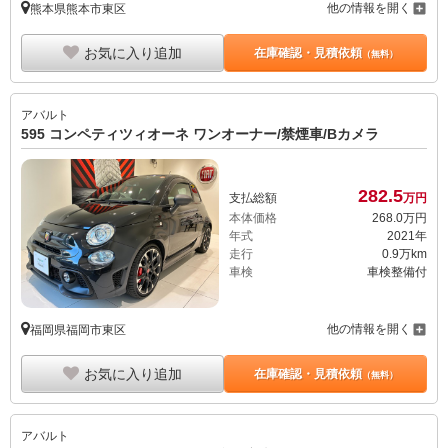
他の情報を開く
熊本県熊本市東区
お気に入り追加
在庫確認・見積依頼
（無料）
アバルト
595 コンペティツィオーネ ワンオーナー/禁煙車/Bカメラ
282.
5
支払総額
万円
本体価格
268.
0
万円
年式
2021年
走行
0.9万km
車検
車検整備付
他の情報を開く
福岡県福岡市東区
お気に入り追加
在庫確認・見積依頼
（無料）
アバルト