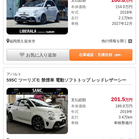
支払総額
万円
本体価格
154.
0
万円
年式
2018年
走行
2.1万km
車検
2027年12月
他の情報を開く
福岡県久留米市
お気に入り追加
在庫確認・見積依頼
（無料）
アバルト
595C ツーリズモ 禁煙車 電動ソフトトップ レッドレザーシー
201.
5
支払総額
万円
本体価格
186.
6
万円
年式
2019年
走行
3.4万km
車検
車検整備付