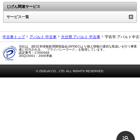
じげん関連サービス
サービス一覧
中古車トップ
アバルト 中古車
大分県 アバルト 中古車
宇佐市 アバルト中
当社は、(財)日本情報処理開発協会(JIPDEC)より個人情報の適切な取扱いを行う事業
者に付与される、「プライバシーマーク」を取得しています。
認定番号：17000569
JISQ15001：2006準拠
© ZIGExN CO., LTD. ALL RIGHTS RESERVED.