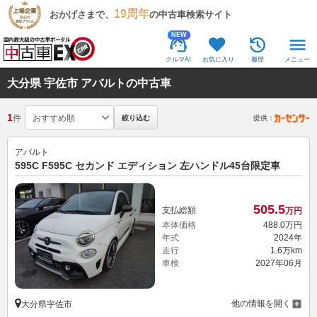
19周年
おかげさまで、
の中古車検索サイト
NEW
クルマAI
お気に入り
履歴
メニュー
大分県 宇佐市 アバルトの中古車
1
件
絞り込む
提供：
アバルト
595C F595C セカンド エディション 左ハンドル45台限定車
505.
5
支払総額
万円
本体価格
488.
0
万円
年式
2024年
走行
1.6万km
車検
2027年06月
他の情報を開く
大分県宇佐市