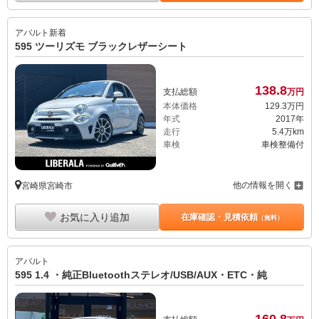
アバルト
新着
595 ツーリズモ ブラックレザーシート
138.
8
支払総額
万円
本体価格
129.
3
万円
年式
2017年
走行
5.4万km
車検
車検整備付
他の情報を開く
宮崎県宮崎市
お気に入り追加
在庫確認・見積依頼
（無料）
アバルト
595 1.4 ・純正Bluetoothステレオ/USB/AUX・ETC・純
160.
8