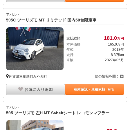
アバルト
595C ツーリズモ MT リミテッド 国内50台限定車
181.
0
支払総額
万円
本体価格
165.
0
万円
年式
2018年
走行
8.3万km
車検
2027年05月
他の情報を開く
佐賀県三養基郡みやき町
お気に入り追加
在庫確認・見積依頼
（無料）
アバルト
595 ツーリズモ 左H MT Sabeltシート レコモンマフラー