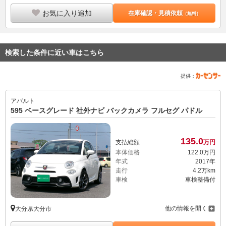
お気に入り追加
在庫確認・見積依頼
（無料）
検索した条件に近い車はこちら
提供：
アバルト
595 ベースグレード 社外ナビ バックカメラ フルセグ パドル
135.
0
支払総額
万円
本体価格
122.
0
万円
年式
2017年
走行
4.2万km
車検
車検整備付
他の情報を開く
大分県大分市