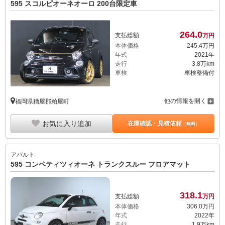
595 スコルピオーネオーロ 200台限定車
264.
0
支払総額
万円
本体価格
245.
4
万円
年式
2021年
走行
3.8万km
車検
車検整備付
他の情報を開く
福岡県糟屋郡粕屋町
お気に入り追加
在庫確認・見積依頼
（無料）
アバルト
595 コンペティツィオーネ トランクスルー フロアマット
318.
1
支払総額
万円
本体価格
306.
0
万円
年式
2022年
走行
1.9万km