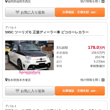
他の情報を開く
福岡県福岡市西区
お気に入り追加
在庫確認・見積依頼
（無料）
アバルト
595C ツーリズモ 正規ディーラー車 ビコローレカラー
178.
0
支払総額
万円
本体価格
159.
5
万円
年式
2017年
走行
5.2万km
車検
車検整備付
他の情報を開く
熊本県熊本市東区
お気に入り追加
在庫確認・見積依頼
（無料）
アバルト