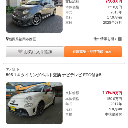
79.
8
支払総額
万円
本体価格
65.
8
万円
年式
2013年
走行
17.0万km
車検
2028年07月
他の情報を開く
福岡県福岡市西区
お気に入り追加
在庫確認・見積依頼
（無料）
アバルト
595 1.4 タイミングベルト交換 ナビテレビ ETC付き5
175.
5
支払総額
万円
本体価格
150.
0
万円
年式
2017年
走行
5.8万km
車検
車検整備付