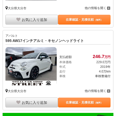
他の情報を開く
大分県大分市
お気に入り追加
在庫確認・見積依頼
（無料）
アバルト
595 AW17インチアルミ・キセノンヘッドライト
246.
7
支払総額
万円
本体価格
229.
0
万円
年式
2019年
走行
4.0万km
車検
車検整備付
他の情報を開く
大分県大分市
お気に入り追加
在庫確認・見積依頼
（無料）