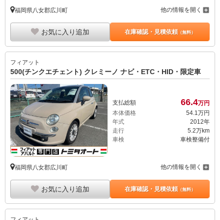
他の情報を開く
福岡県八女郡広川町
お気に入り追加
在庫確認・見積依頼
（無料）
フィアット
500(チンクエチェント) クレミーノ ナビ・ETC・HID・限定車
66.
4
支払総額
万円
本体価格
54.
1
万円
年式
2012年
走行
5.2万km
車検
車検整備付
他の情報を開く
福岡県八女郡広川町
お気に入り追加
在庫確認・見積依頼
（無料）
フィアット