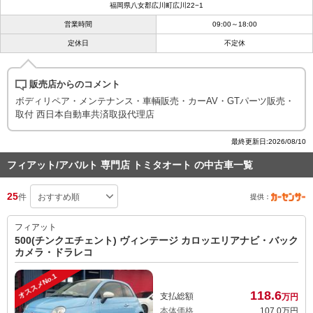
福岡県八女郡広川町広川22−1
営業時間
09:00～18:00
定休日
不定休
販売店からのコメント
ボディリペア・メンテナンス・車輌販売・カーAV・GTパーツ販売・
取付 西日本自動車共済取扱代理店
最終更新日:2026/08/10
フィアット/アバルト 専門店 トミタオート の中古車一覧
25
件
提供：
フィアット
500(チンクエチェント) ヴィンテージ カロッエリアナビ・バック
カメラ・ドラレコ
オススメNo.1
118.
6
支払総額
万円
本体価格
107.
0
万円