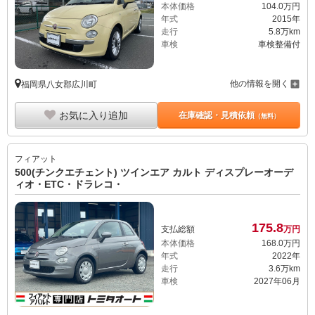
本体価格
104.
0
万円
年式
2015年
走行
5.8万km
車検
車検整備付
他の情報を開く
福岡県八女郡広川町
お気に入り追加
在庫確認・見積依頼
（無料）
フィアット
500(チンクエチェント) ツインエア カルト ディスプレーオーデ
ィオ・ETC・ドラレコ・
175.
8
支払総額
万円
本体価格
168.
0
万円
年式
2022年
走行
3.6万km
車検
2027年06月