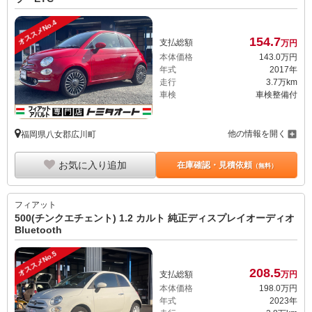
オススメNo.4
154.
7
支払総額
万円
本体価格
143.
0
万円
年式
2017年
走行
3.7万km
車検
車検整備付
他の情報を開く
福岡県八女郡広川町
お気に入り追加
在庫確認・見積依頼
（無料）
フィアット
500(チンクエチェント) 1.2 カルト 純正ディスプレイオーディオ
Bluetooth
オススメNo.5
208.
5
支払総額
万円
本体価格
198.
0
万円
年式
2023年