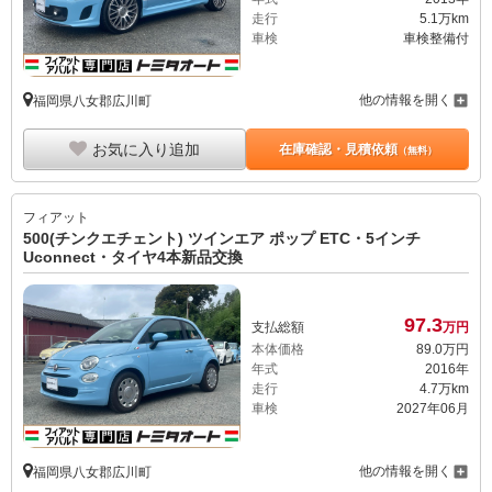
走行
5.1万km
車検
車検整備付
他の情報を開く
福岡県八女郡広川町
お気に入り追加
在庫確認・見積依頼
（無料）
フィアット
500(チンクエチェント) ツインエア ポップ ETC・5インチ
Uconnect・タイヤ4本新品交換
97.
3
支払総額
万円
本体価格
89.
0
万円
年式
2016年
走行
4.7万km
車検
2027年06月
他の情報を開く
福岡県八女郡広川町