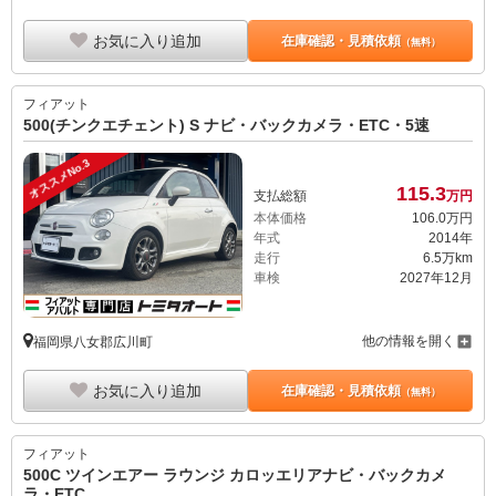
お気に入り追加
在庫確認・見積依頼
（無料）
フィアット
500(チンクエチェント) S ナビ・バックカメラ・ETC・5速
オススメNo.3
115.
3
支払総額
万円
本体価格
106.
0
万円
年式
2014年
走行
6.5万km
車検
2027年12月
他の情報を開く
福岡県八女郡広川町
お気に入り追加
在庫確認・見積依頼
（無料）
フィアット
500C ツインエアー ラウンジ カロッエリアナビ・バックカメ
ラ・ETC