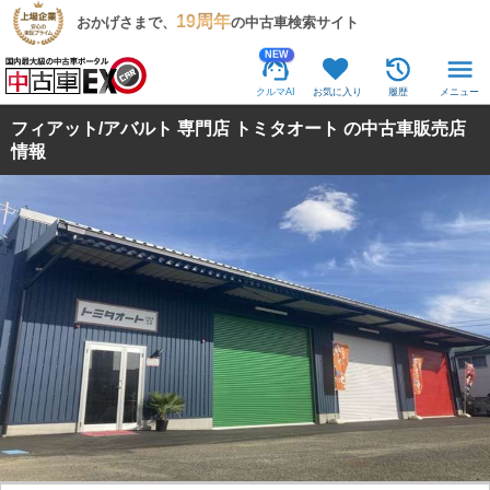
19周年
おかげさまで、
の中古車検索サイト
NEW
クルマAI
お気に入り
履歴
メニュー
フィアット/アバルト 専門店 トミタオート の中古車販売店
情報