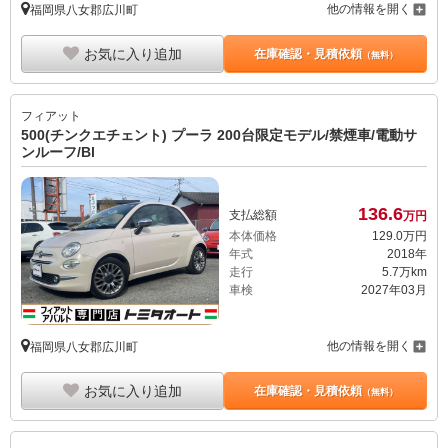
他の情報を開く
福岡県八女郡広川町
お気に入り追加
在庫確認・見積依頼
（無料）
フィアット
500(チンクエチェント) プーラ 200台限定モデル/禁煙車/電動サ
ンルーフ/Bl
136.
6
支払総額
万円
本体価格
129.
0
万円
年式
2018年
走行
5.7万km
車検
2027年03月
他の情報を開く
福岡県八女郡広川町
お気に入り追加
在庫確認・見積依頼
（無料）