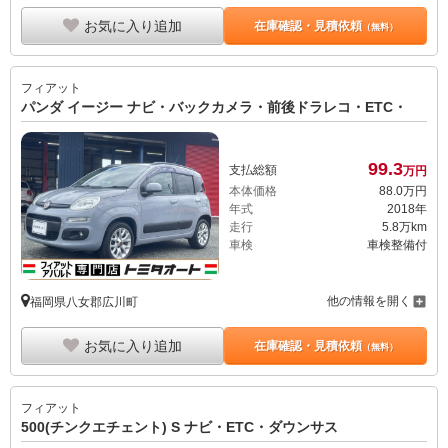
お気に入り追加
在庫確認・見積依頼
（無料）
フィアット
パンダ イージー ナビ・バックカメラ・前後ドラレコ・ETC・
99.
3
支払総額
万円
本体価格
88.
0
万円
年式
2018年
走行
5.8万km
車検
車検整備付
他の情報を開く
福岡県八女郡広川町
お気に入り追加
在庫確認・見積依頼
（無料）
フィアット
500(チンクエチェント) S ナビ・ETC・ダウンサス