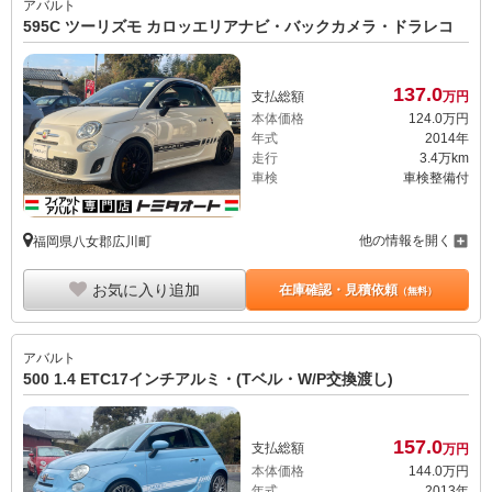
アバルト
595C ツーリズモ カロッエリアナビ・バックカメラ・ドラレコ
137.
0
支払総額
万円
本体価格
124.
0
万円
年式
2014年
走行
3.4万km
車検
車検整備付
他の情報を開く
福岡県八女郡広川町
お気に入り追加
在庫確認・見積依頼
（無料）
アバルト
500 1.4 ETC17インチアルミ・(Tベル・W/P交換渡し)
157.
0
支払総額
万円
本体価格
144.
0
万円
年式
2013年