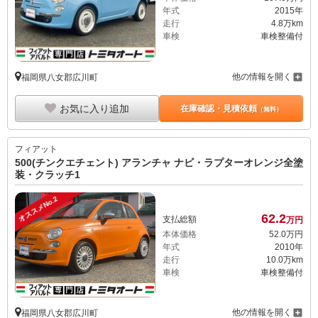
年式
2015年
走行
4.8万km
車検
車検整備付
他の情報を開く
福岡県八女郡広川町
お気に入り追加
在庫確認・見積依頼
（無料）
フィアット
500(チンクエチェント) アランチャ ナビ・ラプターオレンジ全塗
装・クラッチ1
オススメNo.2
62.
2
支払総額
万円
本体価格
52.
0
万円
年式
2010年
走行
10.0万km
車検
車検整備付
他の情報を開く
福岡県八女郡広川町