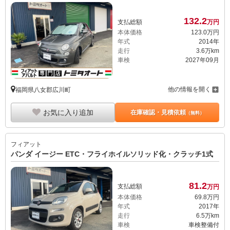
132.
2
支払総額
万円
本体価格
123.
0
万円
年式
2014年
走行
3.6万km
車検
2027年09月
他の情報を開く
福岡県八女郡広川町
お気に入り追加
在庫確認・見積依頼
（無料）
フィアット
パンダ イージー ETC・フライホイルソリッド化・クラッチ1式
81.
2
支払総額
万円
本体価格
69.
8
万円
年式
2017年
走行
6.5万km
車検
車検整備付