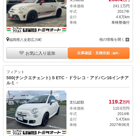
本体価格
241.
1
万円
年式
2017年
走行
4.6万km
車検
車検整備付
他の情報を開く
福岡県八女郡広川町
お気に入り追加
在庫確認・見積依頼
（無料）
フィアット
500(チンクエチェント) S ETC・ドラレコ・アドバン16インチア
ルミ・
119.
2
支払総額
万円
本体価格
110.
0
万円
年式
2014年
走行
5.4万km
車検
2027年06月