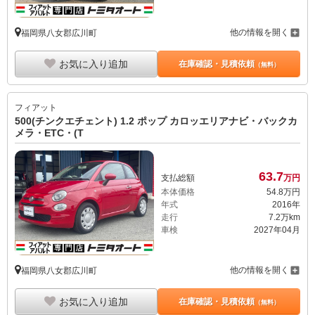
他の情報を開く
福岡県八女郡広川町
お気に入り追加
在庫確認・見積依頼
（無料）
フィアット
500(チンクエチェント) 1.2 ポップ カロッエリアナビ・バックカ
メラ・ETC・(T
63.
7
支払総額
万円
本体価格
54.
8
万円
年式
2016年
走行
7.2万km
車検
2027年04月
他の情報を開く
福岡県八女郡広川町
お気に入り追加
在庫確認・見積依頼
（無料）