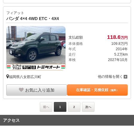
フィアット
パンダ 4×4 4WD ETC・4X4
118.
6
支払総額
万円
本体価格
109.
8
万円
年式
2014年
走行
5.2万km
車検
2027年10月
他の情報を開く
福岡県八女郡広川町
お気に入り追加
在庫確認・見積依頼
（無料）
前へ
1
2
次へ
アクセス