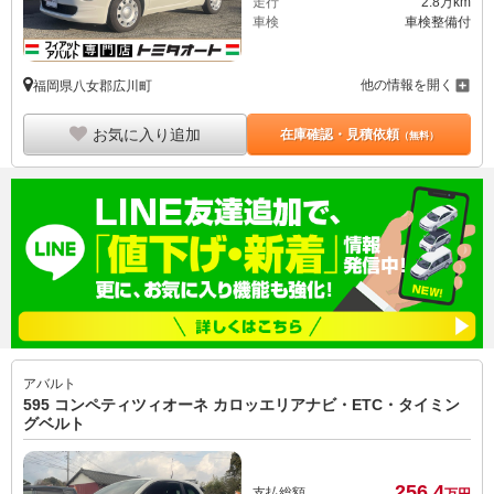
走行
2.8万km
車検
車検整備付
他の情報を開く
福岡県八女郡広川町
お気に入り追加
在庫確認・見積依頼
（無料）
アバルト
595 コンペティツィオーネ カロッエリアナビ・ETC・タイミン
グベルト
256.
4
支払総額
万円