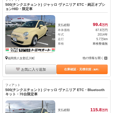
500(チンクエチェント) ジャッロ ヴァニリア ETC・純正オプシ
ョンHID・限定車
99.
4
支払総額
万円
本体価格
87.
8
万円
年式
2014年
走行
5.7万km
車検
車検整備無
他の情報を開く
福岡県八女郡広川町
お気に入り追加
在庫確認・見積依頼
（無料）
フィアット
500(チンクエチェント) ジャッロ ヴァニリア ETC・Bluetooth
キット・70台限定車
115.
8
支払総額
万円