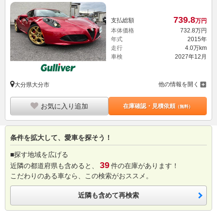
739.
8
支払総額
万円
本体価格
732.
8
万円
年式
2015年
走行
4.0万km
車検
2027年12月
他の情報を開く
大分県大分市
お気に入り追加
在庫確認・見積依頼
（無料）
条件を拡大して、愛車を探そう！
■探す地域を広げる
39
近隣の都道府県も含めると、
件の在庫があります！
こだわりのある車なら、この検索がおススメ。
近隣も含めて再検索