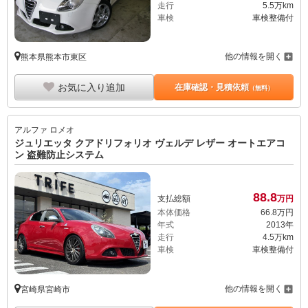
走行
5.5万km
車検
車検整備付
他の情報を開く
熊本県熊本市東区
お気に入り追加
在庫確認・見積依頼
（無料）
アルファ ロメオ
ジュリエッタ クアドリフォリオ ヴェルデ レザー オートエアコ
ン 盗難防止システム
88.
8
支払総額
万円
本体価格
66.
8
万円
年式
2013年
走行
4.5万km
車検
車検整備付
他の情報を開く
宮崎県宮崎市