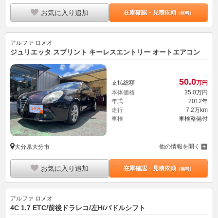
お気に入り追加
在庫確認・見積依頼
（無料）
アルファ ロメオ
ジュリエッタ スプリント キーレスエントリー オートエアコン
50.
0
支払総額
万円
本体価格
35.
0
万円
年式
2012年
走行
7.2万km
車検
車検整備付
他の情報を開く
大分県大分市
お気に入り追加
在庫確認・見積依頼
（無料）
アルファ ロメオ
4C 1.7 ETC/前後ドラレコ/左H/パドルシフト