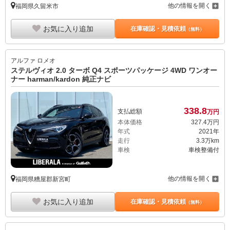
他の情報を開く
福岡県久留米市
お気に入り追加
在庫確認・見積依頼
（無料）
アルファ ロメオ
ステルヴィオ 2.0 ターボ Q4 スポーツパッケージ 4WD ワンオー
ナー harman/kardon 純正ナビ
338.
8
支払総額
万円
本体価格
327.
4
万円
年式
2021年
走行
3.3万km
車検
車検整備付
他の情報を開く
福岡県糟屋郡新宮町
お気に入り追加
在庫確認・見積依頼
（無料）