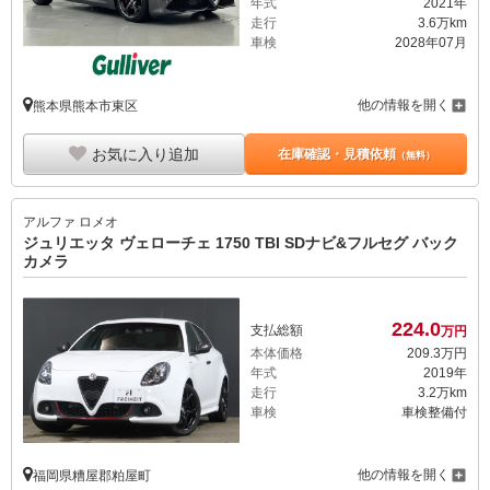
年式
2021年
走行
3.6万km
車検
2028年07月
他の情報を開く
熊本県熊本市東区
お気に入り追加
在庫確認・見積依頼
（無料）
アルファ ロメオ
ジュリエッタ ヴェローチェ 1750 TBI SDナビ&フルセグ バック
カメラ
224.
0
支払総額
万円
本体価格
209.
3
万円
年式
2019年
走行
3.2万km
車検
車検整備付
他の情報を開く
福岡県糟屋郡粕屋町