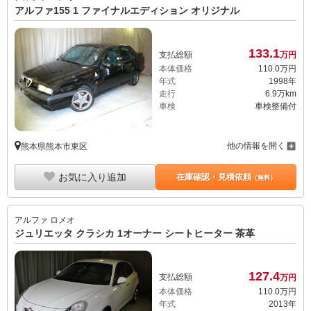
アルファ155 1 ファイナルエディション オリジナル
133.
1
支払総額
万円
本体価格
110.
0
万円
年式
1998年
走行
6.9万km
車検
車検整備付
他の情報を開く
熊本県熊本市東区
お気に入り追加
在庫確認・見積依頼
（無料）
アルファ ロメオ
ジュリエッタ クラシカ 1オーナー シートヒーター 茶革
127.
4
支払総額
万円
本体価格
110.
0
万円
年式
2013年