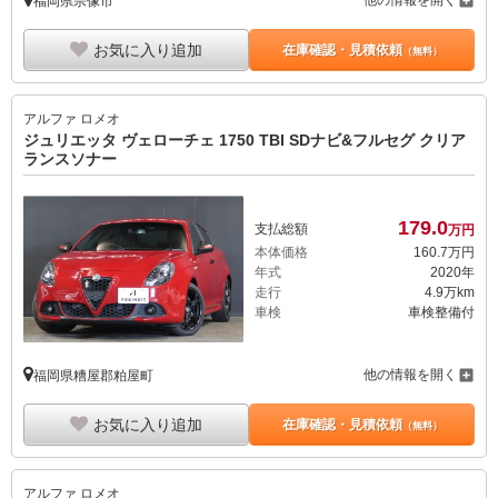
福岡県宗像市
お気に入り追加
在庫確認・見積依頼
（無料）
アルファ ロメオ
ジュリエッタ ヴェローチェ 1750 TBI SDナビ&フルセグ クリア
ランスソナー
179.
0
支払総額
万円
本体価格
160.
7
万円
年式
2020年
走行
4.9万km
車検
車検整備付
他の情報を開く
福岡県糟屋郡粕屋町
お気に入り追加
在庫確認・見積依頼
（無料）
アルファ ロメオ