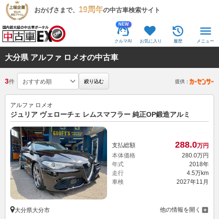
19周年
おかげさまで、
の中古車検索サイト
NEW
クルマAI
お気に入り
履歴
メニュー
大分県 アルファ ロメオの中古車
3
件
絞り込む
提供：
アルファ ロメオ
ジュリア ヴェローチェ レムスマフラー 純正OP鍛造アルミ
288.
0
支払総額
万円
本体価格
280.
0
万円
年式
2018年
走行
4.5万km
車検
2027年11月
他の情報を開く
大分県大分市