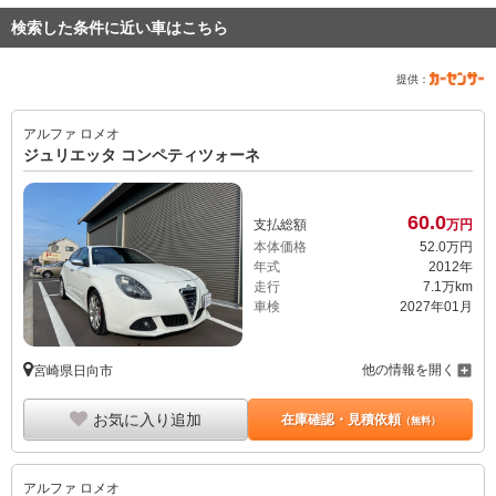
検索した条件に近い車はこちら
提供：
アルファ ロメオ
ジュリエッタ コンペティツォーネ
60.
0
支払総額
万円
本体価格
52.
0
万円
年式
2012年
走行
7.1万km
車検
2027年01月
他の情報を開く
宮崎県日向市
お気に入り追加
在庫確認・見積依頼
（無料）
アルファ ロメオ