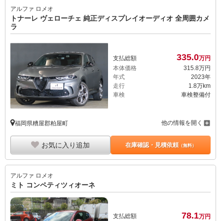
アルファ ロメオ
トナーレ ヴェローチェ 純正ディスプレイオーディオ 全周囲カメ
ラ
335.
0
支払総額
万円
本体価格
315.
8
万円
年式
2023年
走行
1.8万km
車検
車検整備付
他の情報を開く
福岡県糟屋郡粕屋町
お気に入り追加
在庫確認・見積依頼
（無料）
アルファ ロメオ
ミト コンペティツィオーネ
78.
1
支払総額
万円