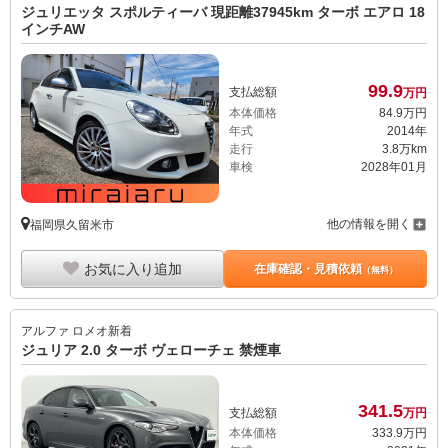
ジュリエッタ スポルティーバ 現距離37945km ターボ エアロ 18
インチAW
99.
9
支払総額
万円
本体価格
84.
9
万円
年式
2014年
走行
3.8万km
車検
2028年01月
他の情報を開く
福岡県久留米市
お気に入り追加
在庫確認・見積依頼
（無料）
アルファ ロメオ
新着
ジュリア 2.0 ターボ ヴェローチェ 禁煙車
341.
5
支払総額
万円
本体価格
333.
9
万円