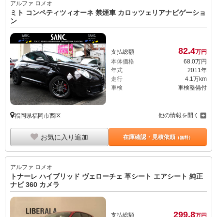
アルファ ロメオ
ミト コンペティツィオーネ 禁煙車 カロッツェリアナビゲーショ
ン
82.
4
支払総額
万円
本体価格
68.
0
万円
年式
2011年
走行
4.1万km
車検
車検整備付
他の情報を開く
福岡県福岡市西区
お気に入り追加
在庫確認・見積依頼
（無料）
アルファ ロメオ
トナーレ ハイブリッド ヴェローチェ 革シート エアシート 純正
ナビ 360 カメラ
299.
8
支払総額
万円