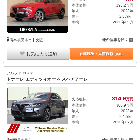
本体価格
293.
2
万円
年式
2023年
走行
2.5万km
車検
2026年09月
他の情報を開く
熊本県熊本市中央区
お気に入り追加
在庫確認・見積依頼
（無料）
アルファ ロメオ
トナーレ エディツィオーネ スペチアーレ
314.
9
支払総額
万円
本体価格
300.
9
万円
年式
2023年
走行
2.4万km
車検
2028年02月
他の情報を開く