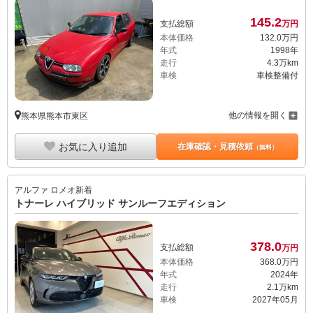
145.
2
支払総額
万円
本体価格
132.
0
万円
年式
1998年
走行
4.3万km
車検
車検整備付
他の情報を開く
熊本県熊本市東区
お気に入り追加
在庫確認・見積依頼
（無料）
アルファ ロメオ
新着
トナーレ ハイブリッド サンルーフエディション
378.
0
支払総額
万円
本体価格
368.
0
万円
年式
2024年
走行
2.1万km
車検
2027年05月