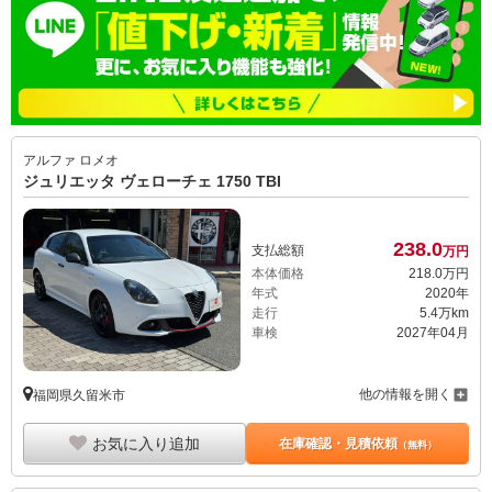
アルファ ロメオ
ジュリエッタ ヴェローチェ 1750 TBI
238.
0
支払総額
万円
本体価格
218.
0
万円
年式
2020年
走行
5.4万km
車検
2027年04月
他の情報を開く
福岡県久留米市
お気に入り追加
在庫確認・見積依頼
（無料）