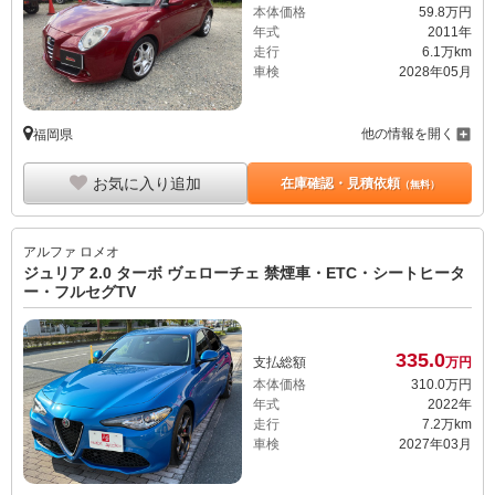
本体価格
59.
8
万円
年式
2011年
走行
6.1万km
車検
2028年05月
他の情報を開く
福岡県
お気に入り追加
在庫確認・見積依頼
（無料）
アルファ ロメオ
ジュリア 2.0 ターボ ヴェローチェ 禁煙車・ETC・シートヒータ
ー・フルセグTV
335.
0
支払総額
万円
本体価格
310.
0
万円
年式
2022年
走行
7.2万km
車検
2027年03月