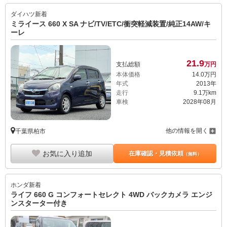
ダイハツ
新着
ミライース 660 X SA ナビ/TV/ETC/衝突軽減装置/純正14AW/キ
ーレ
21.
9
支払総額
万円
本体価格
14.
0
万円
年式
2013年
走行
9.1万km
車検
2028年08月
他の情報を開く
千葉県柏市
お気に入り追加
在庫確認・見積依頼
（無料）
ホンダ
新着
ライフ 660 G コンフォートセレクト 4WD バックカメラ エンジ
ンスターター付き