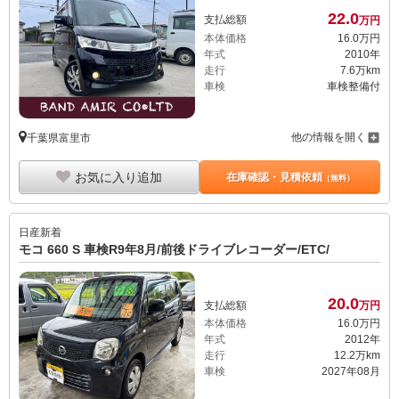
22.
0
支払総額
万円
本体価格
16.
0
万円
年式
2010年
走行
7.6万km
車検
車検整備付
他の情報を開く
千葉県富里市
お気に入り追加
在庫確認・見積依頼
（無料）
日産
新着
モコ 660 S 車検R9年8月/前後ドライブレコーダー/ETC/
20.
0
支払総額
万円
本体価格
16.
0
万円
年式
2012年
走行
12.2万km
車検
2027年08月