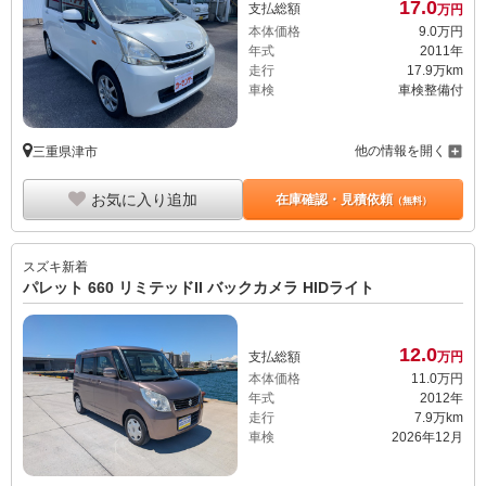
17.
0
支払総額
万円
本体価格
9.
0
万円
年式
2011年
走行
17.9万km
車検
車検整備付
他の情報を開く
三重県津市
お気に入り追加
在庫確認・見積依頼
（無料）
スズキ
新着
パレット 660 リミテッドII バックカメラ HIDライト
12.
0
支払総額
万円
本体価格
11.
0
万円
年式
2012年
走行
7.9万km
車検
2026年12月