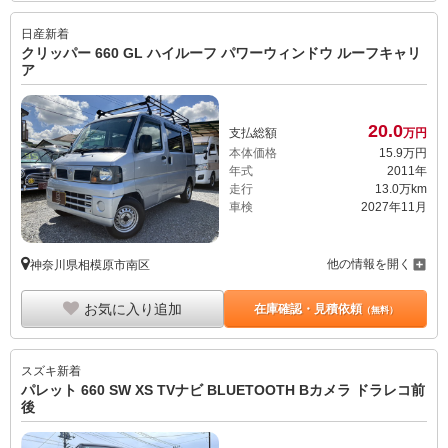
日産
新着
クリッパー 660 GL ハイルーフ パワーウィンドウ ルーフキャリ
ア
20.
0
支払総額
万円
本体価格
15.
9
万円
年式
2011年
走行
13.0万km
車検
2027年11月
他の情報を開く
神奈川県相模原市南区
お気に入り追加
在庫確認・見積依頼
（無料）
スズキ
新着
パレット 660 SW XS TVナビ BLUETOOTH Bカメラ ドラレコ前
後