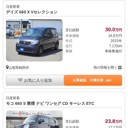
日産
新着
デイズ 660 X Vセレクション
30.
0
支払総額
万円
本体価格
16.
8
万円
年式
2015年
走行
7.1万km
車検
車検整備付
他の情報を開く
山形県鶴岡市
お気に入り追加
在庫確認・見積依頼
（無料）
日産
新着
モコ 660 S 禁煙 ナビ ワンセグ CD キーレス ETC
23.
8
支払総額
万円
本体価格
17.
1
万円