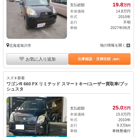
19.
8
支払総額
万円
本体価格
14.
8
万円
年式
2010年
走行
不明
車検
2027年08月
他の情報を開く
北海道旭川市
お気に入り追加
在庫確認・見積依頼
（無料）
スズキ
新着
ワゴンR 660 FX リミテッド スマートキー/ユーザー買取車/プッ
シュスタ
25.
0
支払総額
万円
本体価格
15.
0
万円
年式
2010年
走行
9.3万km
車検
車検整備付