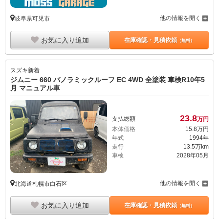
他の情報を開く
岐阜県可児市
お気に入り追加
在庫確認・見積依頼
（無料）
スズキ
新着
ジムニー 660 パノラミックルーフ EC 4WD 全塗装 車検R10年5
月 マニュアル車
23.
8
支払総額
万円
本体価格
15.
8
万円
年式
1994年
走行
13.5万km
車検
2028年05月
他の情報を開く
北海道札幌市白石区
お気に入り追加
在庫確認・見積依頼
（無料）