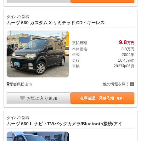
ダイハツ
新着
ムーヴ 660 カスタム X リミテッド CD・キーレス
9.
8
支払総額
万円
本体価格
8.
8
万円
年式
2004年
走行
16.4万km
車検
2027年06月
他の情報を開く
愛媛県松山市
お気に入り追加
在庫確認・見積依頼
（無料）
ダイハツ
新着
ムーヴ 660 L ナビ・TV/バックカメラ/Bluetooth接続/アイ