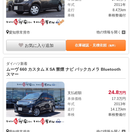
年式
2011年
走行
8.4万km
車検
車検整備付
他の情報を開く
愛知県常滑市
お気に入り追加
在庫確認・見積依頼
（無料）
ダイハツ
新着
ムーヴ 660 カスタム X SA 禁煙 ナビ バックカメラ Bluetooth
スマー
24.
8
支払総額
万円
本体価格
17.
3
万円
年式
2013年
走行
14.1万km
車検
車検整備付
他の情報を開く
愛知県常滑市