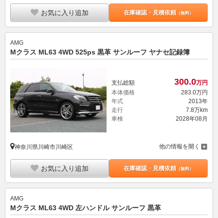
お気に入り追加
在庫確認・見積依頼
（無料）
AMG
Mクラス ML63 4WD 525ps 黒革 サンルーフ ヤナセ記録簿
300.
0
支払総額
万円
本体価格
283.
0
万円
年式
2013年
走行
7.8万km
車検
2028年08月
他の情報を開く
神奈川県川崎市川崎区
お気に入り追加
在庫確認・見積依頼
（無料）
AMG
Mクラス ML63 4WD 左ハンドル サンルーフ 黒革