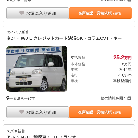
お気に入り追加
在庫確認・見積依頼
（無料）
ダイハツ
新着
タント 660 L クレジットカード決済OK・コラムCVT・キー
25.
2
支払総額
万円
本体価格
17.
8
万円
年式
2011年
走行
7.9万km
車検
車検整備付
他の情報を開く
千葉県八千代市
お気に入り追加
在庫確認・見積依頼
（無料）
スズキ
新着
アルト 660 F 禁煙車・ETC・ラジオ