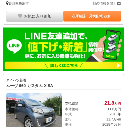
他の情報を開く
香川県坂出市
お気に入り追加
在庫確認・見積依頼
（無料）
ダイハツ
新着
ムーヴ 660 カスタム X SA
21.
8
支払総額
万円
本体価格
11.
8
万円
年式
2013年
走行
11.7万km
車検
2028年08月