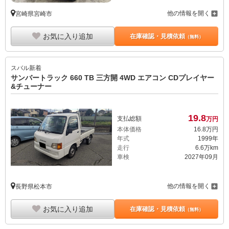
他の情報を開く
宮崎県宮崎市
お気に入り追加
在庫確認・見積依頼
（無料）
スバル
新着
サンバートラック 660 TB 三方開 4WD エアコン CDプレイヤー
&チューナー
19.
8
支払総額
万円
本体価格
16.
8
万円
年式
1999年
走行
6.6万km
車検
2027年09月
他の情報を開く
長野県松本市
お気に入り追加
在庫確認・見積依頼
（無料）