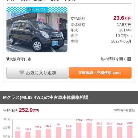
23.
6
支払総額
万円
本体価格
17.
9
万円
年式
2014年
走行
10.2万km
車検
2027年05月
他の情報を開く
大阪府守口市
お気に入り追加
在庫確認・見積依頼
（無料）
Mクラス(ML63 4WD)の中古車本体価格相場
252.9
平均価格
2026年8月
更新
万円