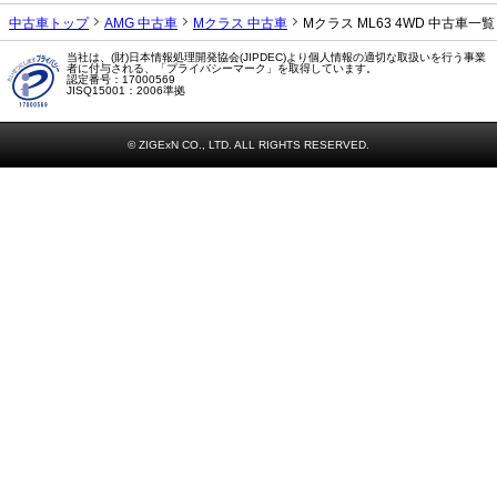
中古車トップ
AMG 中古車
Mクラス 中古車
Mクラス ML63 4WD 中古車一覧
当社は、(財)日本情報処理開発協会(JIPDEC)より個人情報の適切な取扱いを行う事業
者に付与される、「プライバシーマーク」を取得しています。
認定番号：17000569
JISQ15001：2006準拠
© ZIGExN CO., LTD. ALL RIGHTS RESERVED.