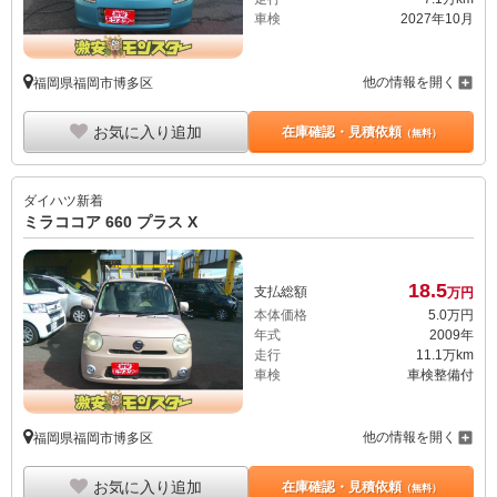
車検
2027年10月
他の情報を開く
福岡県福岡市博多区
お気に入り追加
在庫確認・見積依頼
（無料）
ダイハツ
新着
ミラココア 660 プラス X
18.
5
支払総額
万円
本体価格
5.
0
万円
年式
2009年
走行
11.1万km
車検
車検整備付
他の情報を開く
福岡県福岡市博多区
お気に入り追加
在庫確認・見積依頼
（無料）