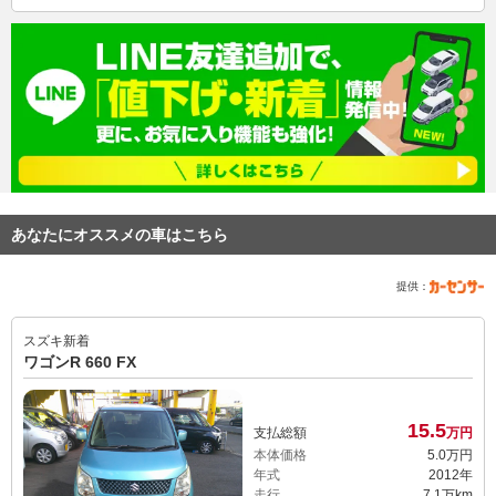
あなたにオススメの車はこちら
提供：
スズキ
新着
ワゴンR 660 FX
15.
5
支払総額
万円
本体価格
5.
0
万円
年式
2012年
走行
7.1万km