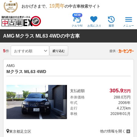
19周年
おかげさまで、
の中古車検索サイト
NEW
クルマAI
お気に入り
履歴
メニュー
AMG Mクラス ML63 4WDの中古車
5
件
絞り込む
提供：
AMG
Mクラス ML63 4WD
305.
9
支払総額
万円
本体価格
288.
0
万円
年式
2006年
走行
4.2万km
車検
2028年01月
他の情報を開く
東京都足立区