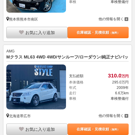
車検
車検整備付
他の情報を開く
熊本県熊本市南区
お気に入り追加
在庫確認・見積依頼
（無料）
AMG
Mクラス ML63 4WD 4WD/サンルーフ/ローダウン/純正ナビ/バッ
310.
0
支払総額
万円
本体価格
295.
0
万円
年式
2009年
走行
6.6万km
車検
車検整備付
他の情報を開く
北海道帯広市
お気に入り追加
在庫確認・見積依頼
（無料）