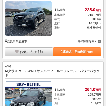
225.
0
支払総額
万円
本体価格
215.
0
万円
年式
2011年
走行
16.0万km
車検
車検整備付
他の情報を開く
鹿児島県鹿屋市
お気に入り追加
在庫確認・見積依頼
（無料）
AMG
Mクラス ML63 4WD サンルーフ・ルーフレール・パワーバック
ド
264.
0
支払総額
万円
本体価格
255.
0
万円
年式
2010年
走行
7.0万km