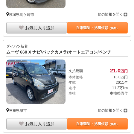
他の情報を開く
茨城県龍ケ崎市
お気に入り追加
在庫確認・見積依頼
（無料）
ダイハツ
新着
ムーヴ 660 X ナビ/バックカメラ/オートエアコン/ベンチ
21.
0
支払総額
万円
本体価格
13.
0
万円
年式
2011年
走行
11.2万km
車検
車検整備付
他の情報を開く
三重県津市
お気に入り追加
在庫確認・見積依頼
（無料）