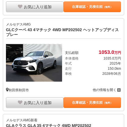
お気に入り追加
在庫確認・見積依頼
（無料）
メルセデスAMG
GLCクーペ 43 4マチック 4WD MP202502 ヘットアップディス
プレー
1053.
0
支払総額
万円
本体価格
1035.
0
万円
年式
2025年
走行
150.0km
車検
2028年06月
他の情報を開く
秋田県秋田市
お気に入り追加
在庫確認・見積依頼
（無料）
メルセデスAMG
新着
GLAクラス GLA 35 4マチック 4WD MP202502