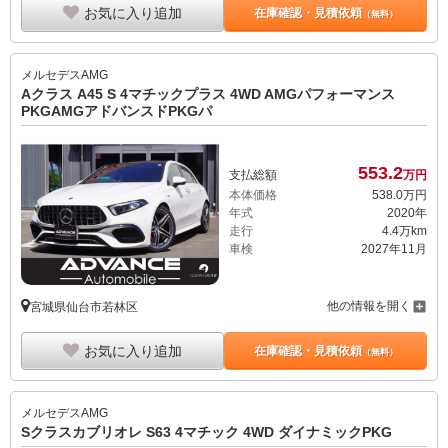
お気に入り追加
在庫確認・見積依頼
（無料）
メルセデスAMG
Aクラス A45 S 4マチックプラス 4WD AMGパフォーマンス
PKGAMGアドバンスドPKGパ
553.
2
支払総額
万円
本体価格
538.
0
万円
年式
2020年
走行
4.4万km
車検
2027年11月
他の情報を開く
宮城県仙台市若林区
お気に入り追加
在庫確認・見積依頼
（無料）
メルセデスAMG
Sクラスカブリオレ S63 4マチック 4WD ダイナミックPKG