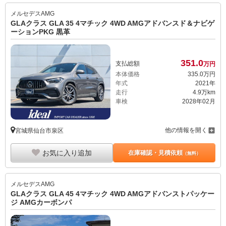
メルセデスAMG
GLAクラス GLA 35 4マチック 4WD AMGアドバンスド＆ナビゲ
ーションPKG 黒革
351.
0
支払総額
万円
本体価格
335.
0
万円
年式
2021年
走行
4.9万km
車検
2028年02月
他の情報を開く
宮城県仙台市泉区
お気に入り追加
在庫確認・見積依頼
（無料）
メルセデスAMG
GLAクラス GLA 45 4マチック 4WD AMGアドバンストパッケー
ジ AMGカーボンパ