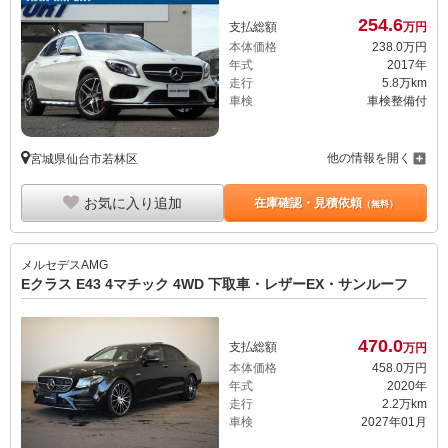
254.
6
支払総額
万円
本体価格
238.
0
万円
年式
2017年
走行
5.8万km
車検
車検整備付
他の情報を開く
宮城県仙台市若林区
お気に入り追加
在庫確認・見積依頼
（無料）
メルセデスAMG
Eクラス E43 4マチック 4WD 下取車・レザーEX・サンルーフ
470.
0
支払総額
万円
本体価格
458.
0
万円
年式
2020年
走行
2.2万km
車検
2027年01月