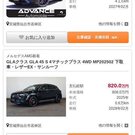
走行
4.1万km
車検
2027年02月
他の情報を開く
宮城県仙台市若林区
お気に入り追加
在庫確認・見積依頼
（無料）
メルセデスAMG
新着
GLAクラス GLA 45 S 4マチックプラス 4WD MP202502 下取
車・レザーEX・サンルーフ
820.
0
支払総額
万円
本体価格
808.
0
万円
年式
2025年
走行
0.6万km
車検
2028年02月
他の情報を開く
宮城県仙台市若林区