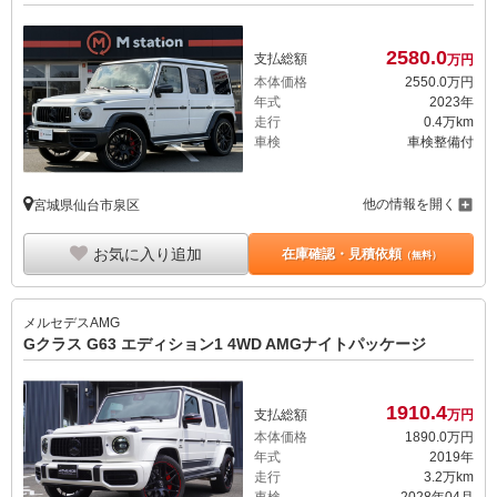
2580.
0
支払総額
万円
本体価格
2550.
0
万円
年式
2023年
走行
0.4万km
車検
車検整備付
他の情報を開く
宮城県仙台市泉区
お気に入り追加
在庫確認・見積依頼
（無料）
メルセデスAMG
Gクラス G63 エディション1 4WD AMGナイトパッケージ
1910.
4
支払総額
万円
本体価格
1890.
0
万円
年式
2019年
走行
3.2万km