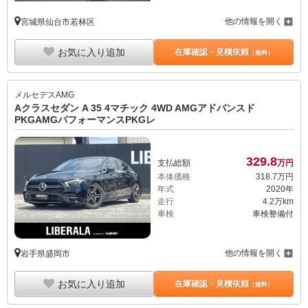
他の情報を開く
宮城県仙台市若林区
お気に入り追加
在庫確認・見積依頼
（無料）
メルセデスAMG
Aクラスセダン A 35 4マチック 4WD AMGアドバンスド
PKGAMGパフォーマンスPKGレ
329.
8
支払総額
万円
本体価格
318.
7
万円
年式
2020年
走行
4.2万km
車検
車検整備付
他の情報を開く
岩手県盛岡市
お気に入り追加
在庫確認・見積依頼
（無料）