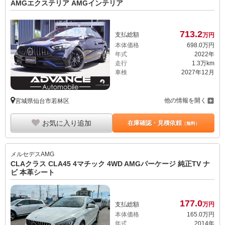
AMGエクステリア AMGインテリア
713.
2
支払総額
万円
本体価格
698.
0
万円
年式
2022年
走行
1.3万km
車検
2027年12月
他の情報を開く
宮城県仙台市若林区
お気に入り追加
在庫確認・見積依頼
（無料）
メルセデスAMG
CLAクラス CLA45 4マチック 4WD AMGパーケージ 純正TV ナ
ビ 本革シート
177.
0
支払総額
万円
本体価格
165.
0
万円
年式
2014年