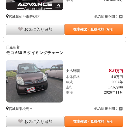
車検
2028年04月
他の情報を開く
宮城県仙台市若林区
お気に入り追加
在庫確認・見積依頼
（無料）
日産
新着
モコ 660 E タイミングチェーン
8.
0
支払総額
万円
本体価格
4.
0
万円
年式
2007年
走行
17.6万km
車検
2026年11月
他の情報を開く
宮城県東松島市
お気に入り追加
在庫確認・見積依頼
（無料）