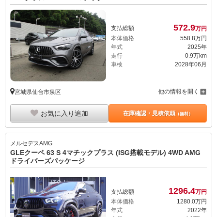
572.
9
支払総額
万円
本体価格
558.
8
万円
年式
2025年
走行
0.9万km
車検
2028年06月
他の情報を開く
宮城県仙台市泉区
お気に入り追加
在庫確認・見積依頼
（無料）
メルセデスAMG
GLEクーペ 63 S 4マチックプラス (ISG搭載モデル) 4WD AMG
ドライバーズパッケージ
1296.
4
支払総額
万円
本体価格
1280.
0
万円
年式
2022年