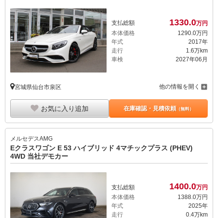
1330.
0
支払総額
万円
本体価格
1290.
0
万円
年式
2017年
走行
1.6万km
車検
2027年06月
他の情報を開く
宮城県仙台市泉区
お気に入り追加
在庫確認・見積依頼
（無料）
メルセデスAMG
Eクラスワゴン E 53 ハイブリッド 4マチックプラス (PHEV)
4WD 当社デモカー
1400.
0
支払総額
万円
本体価格
1388.
0
万円
年式
2025年
走行
0.4万km