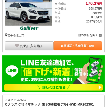
176.
3
支払総額
万円
本体価格
168.
9
万円
年式
2016年
走行
8.8万km
車検
2027年06月
他の情報を開く
岩手県北上市
お気に入り追加
在庫確認・見積依頼
（無料）
メルセデスAMG
Cクラス C43 4マチック (BSG搭載モデル) 4WD MP202301