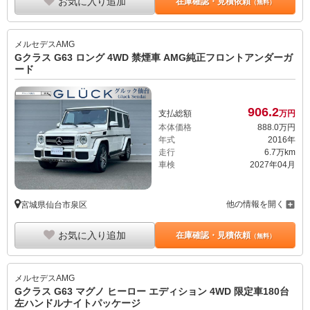
お気に入り追加
在庫確認・見積依頼
（無料）
メルセデスAMG
Gクラス G63 ロング 4WD 禁煙車 AMG純正フロントアンダーガ
ード
906.
2
支払総額
万円
本体価格
888.
0
万円
年式
2016年
走行
6.7万km
車検
2027年04月
他の情報を開く
宮城県仙台市泉区
お気に入り追加
在庫確認・見積依頼
（無料）
メルセデスAMG
Gクラス G63 マグノ ヒーロー エディション 4WD 限定車180台
左ハンドルナイトパッケージ