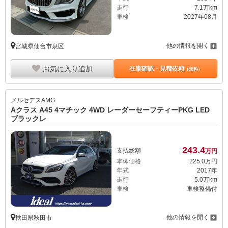
走行
7.1万km
車検
2027年08月
他の情報を開く
宮城県仙台市泉区
お気に入り追加
在庫確認・見積依頼
（無料）
メルセデスAMG
Aクラス A45 4マチック 4WD レーダーセーフティーPKG LED
ブラックレ
243.
4
支払総額
万円
本体価格
225.
0
万円
年式
2017年
走行
5.0万km
車検
車検整備付
他の情報を開く
秋田県秋田市