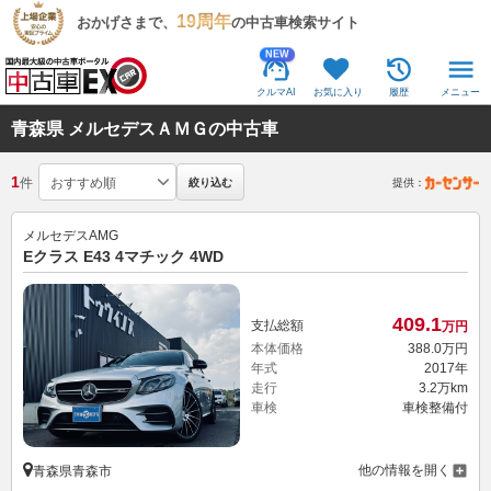
19周年
おかげさまで、
の中古車検索サイト
NEW
クルマAI
お気に入り
履歴
メニュー
青森県 メルセデスＡＭＧの中古車
1
件
絞り込む
提供：
メルセデスAMG
Eクラス E43 4マチック 4WD
409.
1
支払総額
万円
本体価格
388.
0
万円
年式
2017年
走行
3.2万km
車検
車検整備付
他の情報を開く
青森県青森市