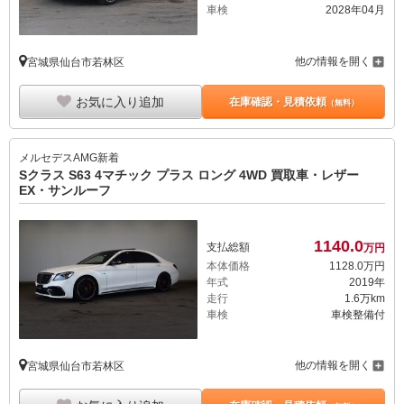
車検
2028年04月
他の情報を開く
宮城県仙台市若林区
お気に入り追加
在庫確認・見積依頼
（無料）
メルセデスAMG
新着
Sクラス S63 4マチック プラス ロング 4WD 買取車・レザー
EX・サンルーフ
1140.
0
支払総額
万円
本体価格
1128.
0
万円
年式
2019年
走行
1.6万km
車検
車検整備付
他の情報を開く
宮城県仙台市若林区