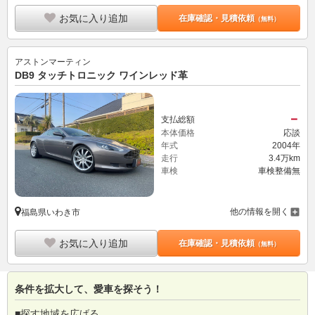
お気に入り追加
在庫確認・見積依頼
（無料）
アストンマーティン
DB9 タッチトロニック ワインレッド革
－
支払総額
本体価格
応談
年式
2004年
走行
3.4万km
車検
車検整備無
他の情報を開く
福島県いわき市
お気に入り追加
在庫確認・見積依頼
（無料）
条件を拡大して、愛車を探そう！
■探す地域を広げる