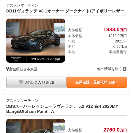
アストンマーティン
DB11ヴォランテ V8 1オーナー ダークナイト/アイボリーレザー
1938.
0
支払総額
万円
本体価格
1878.
0
万円
年式
2021年
走行
0.9万km
車検
車検整備付
他の情報を開く
宮城県仙台市泉区
お気に入り追加
在庫確認・見積依頼
（無料）
アストンマーティン
DBSスーパーレッジェーラヴォランテ 5.2 V12 右H 2020MY
Bang&Olufsen Paint - A
2760.
0
支払総額
万円