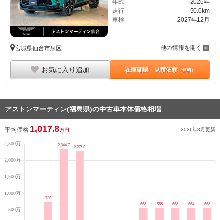
年式
2026年
走行
50.0km
車検
2027年12月
他の情報を開く
宮城県仙台市泉区
お気に入り追加
在庫確認・見積依頼
（無料）
アストンマーティン(福島県)の中古車本体価格相場
1,017.8
平均価格
2026年8月
更新
万円