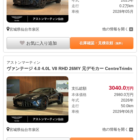
年式
2025年
走行
0.2万km
車検
2028年05月
他の情報を開く
宮城県仙台市泉区
お気に入り追加
在庫確認・見積依頼
（無料）
アストンマーティン
ヴァンテージ 4.0 4.0L V8 RHD 26MY 元デモカー CentreTrimIn
3040.
0
支払総額
万円
本体価格
2980.
0
万円
年式
2026年
走行
50.0km
車検
2029年06月
他の情報を開く
宮城県仙台市泉区