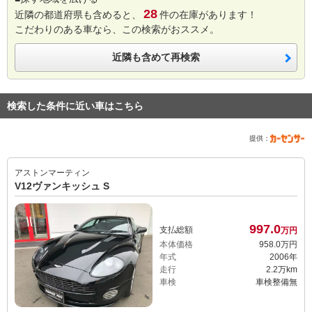
28
近隣の都道府県も含めると、
件の在庫があります！
こだわりのある車なら、この検索がおススメ。
近隣も含めて再検索
検索した条件に近い車はこちら
提供：
アストンマーティン
V12ヴァンキッシュ S
997.
0
支払総額
万円
本体価格
958.
0
万円
年式
2006年
走行
2.2万km
車検
車検整備無