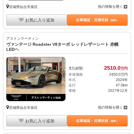
他の情報を開く
宮城県仙台市泉区
お気に入り追加
在庫確認・見積依頼
（無料）
アストンマーティン
ヴァンテージ Roadster V8ターボ レッドレザーシート 赤幌
LEDヘ
2510.
0
支払総額
万円
本体価格
2450.
0
万円
年式
2024年
走行
47.0km
車検
2027年12月
他の情報を開く
宮城県仙台市泉区
お気に入り追加
在庫確認・見積依頼
（無料）