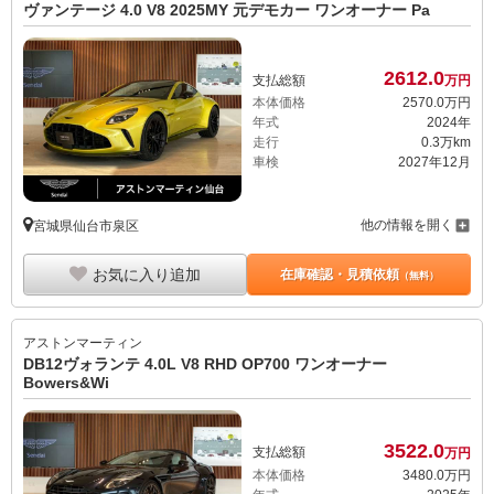
ヴァンテージ 4.0 V8 2025MY 元デモカー ワンオーナー Pa
2612.
0
支払総額
万円
本体価格
2570.
0
万円
年式
2024年
走行
0.3万km
車検
2027年12月
他の情報を開く
宮城県仙台市泉区
お気に入り追加
在庫確認・見積依頼
（無料）
アストンマーティン
DB12ヴォランテ 4.0L V8 RHD OP700 ワンオーナー
Bowers&Wi
3522.
0
支払総額
万円
本体価格
3480.
0
万円