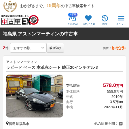
19周年
おかげさまで、
の中古車検索サイト
NEW
クルマAI
お気に入り
履歴
メニュー
福島県 アストンマーティンの中古車
2
件
絞り込む
提供：
アストンマーティン
ラピード ベース 本革赤シート 純正20インチアルミ
578.
0
支払総額
万円
本体価格
558.
0
万円
年式
2010年
走行
3.5万km
車検
2027年11月
他の情報を開く
福島県福島市