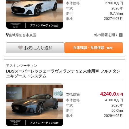
本体価格
2700.
0
万円
年式
2020年
走行
0.7万km
車検
2027年07月
他の情報を開く
宮城県仙台市泉区
お気に入り追加
在庫確認・見積依頼
（無料）
アストンマーティン
DBSスーパーレッジェーラヴォランテ 5.2 未使用車 フルチタン
エキゾーストシステム
4240.
0
支払総額
万円
本体価格
4180.
0
万円
年式
2026年
走行
50.0km
車検
2029年05月