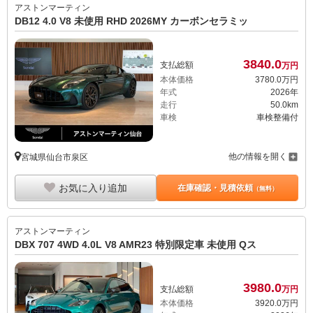
アストンマーティン
DB12 4.0 V8 未使用 RHD 2026MY カーボンセラミッ
3840.
0
支払総額
万円
本体価格
3780.
0
万円
年式
2026年
走行
50.0km
車検
車検整備付
他の情報を開く
宮城県仙台市泉区
お気に入り追加
在庫確認・見積依頼
（無料）
アストンマーティン
DBX 707 4WD 4.0L V8 AMR23 特別限定車 未使用 Qス
3980.
0
支払総額
万円
本体価格
3920.
0
万円