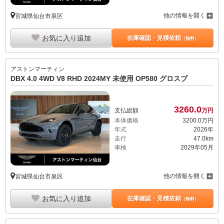
他の情報を開く
宮城県仙台市泉区
お気に入り追加
在庫確認・見積依頼
（無料）
アストンマーティン
DBX 4.0 4WD V8 RHD 2024MY 未使用 OP580 グロスブ
3260.
0
支払総額
万円
本体価格
3200.
0
万円
年式
2026年
走行
47.0km
車検
2029年05月
他の情報を開く
宮城県仙台市泉区
お気に入り追加
在庫確認・見積依頼
（無料）