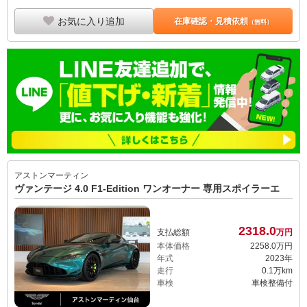
お気に入り追加
在庫確認・見積依頼
（無料）
アストンマーティン
ヴァンテージ 4.0 F1-Edition ワンオーナー 専用スポイラーエ
2318.
0
支払総額
万円
本体価格
2258.
0
万円
年式
2023年
走行
0.1万km
車検
車検整備付