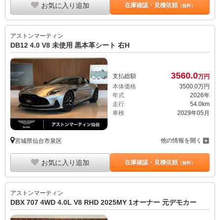
お気に入り追加
在庫確認・見積依頼
（無料）
アストンマーティン
DB12 4.0 V8 未使用 黒本革シート 右H
3560.
0
支払総額
万円
本体価格
3500.
0
万円
年式
2026年
走行
54.0km
車検
2029年05月
他の情報を開く
宮城県仙台市泉区
お気に入り追加
在庫確認・見積依頼
（無料）
アストンマーティン
DBX 707 4WD 4.0L V8 RHD 2025MY 1オーナー 元デモカー