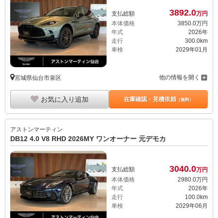
3892.
0
支払総額
万円
本体価格
3850.
0
万円
年式
2026年
走行
300.0km
車検
2029年01月
他の情報を開く
宮城県仙台市泉区
お気に入り追加
在庫確認・見積依頼
（無料）
アストンマーティン
DB12 4.0 V8 RHD 2026MY ワンオーナー 元デモカ
3040.
0
支払総額
万円
本体価格
2980.
0
万円
年式
2026年
走行
100.0km
車検
2029年06月