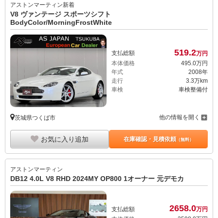
アストンマーティン
新着
V8 ヴァンテージ スポーツシフト
BodyColor/MorningFrostWhite
519.
2
支払総額
万円
本体価格
495.
0
万円
年式
2008年
走行
3.3万km
車検
車検整備付
他の情報を開く
茨城県つくば市
お気に入り追加
在庫確認・見積依頼
（無料）
アストンマーティン
DB12 4.0L V8 RHD 2024MY OP800 1オーナー 元デモカ
2658.
0
支払総額
万円