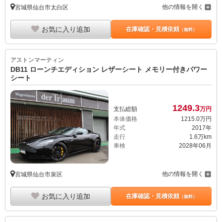
他の情報を開く
宮城県仙台市太白区
お気に入り追加
在庫確認・見積依頼
（無料）
アストンマーティン
DB11 ローンチエディション レザーシート メモリー付きパワー
シート
1249.
3
支払総額
万円
本体価格
1215.
0
万円
年式
2017年
走行
1.6万km
車検
2028年06月
他の情報を開く
宮城県仙台市泉区
お気に入り追加
在庫確認・見積依頼
（無料）