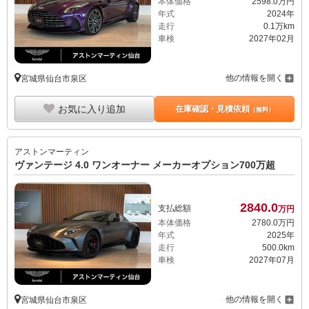
本体価格
2598.
0
万円
年式
2024年
走行
0.1万km
車検
2027年02月
他の情報を開く
宮城県仙台市泉区
お気に入り追加
在庫確認・見積依頼
（無料）
アストンマーティン
ヴァンテージ 4.0 ワンオーナー メーカーオプション700万超
2840.
0
支払総額
万円
本体価格
2780.
0
万円
年式
2025年
走行
500.0km
車検
2027年07月
他の情報を開く
宮城県仙台市泉区