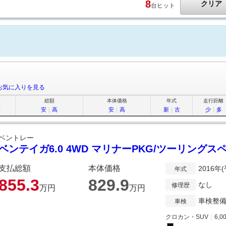
8
クリア
台ヒット
お気に入りを見る
総額
本体価格
年式
走行距離
順
安
｜
高
安
｜
高
新
｜
古
少
｜
多
ベントレー
ベンテイガ6.0 4WD マリナーPKG/ツーリングス
支払総額
本体価格
2016年
年式
855.
3
829.
9
なし
修理歴
万円
万円
車検整
車検
クロカン・SUV
｜
6,0