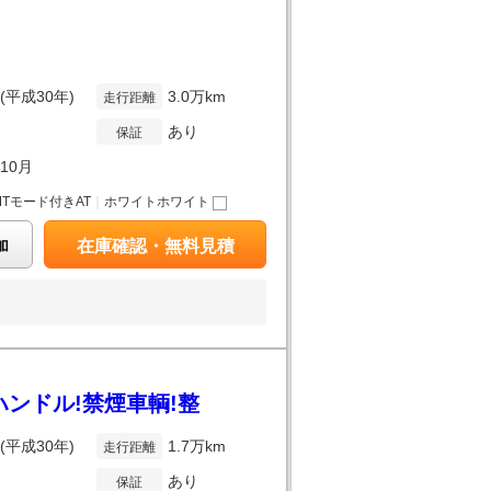
年(平成30年)
3.0万km
走行距離
あり
保証
年10月
MTモード付きAT
｜
ホワイトホワイト
加
在庫確認・無料見積
ハンドル!禁煙車輌!整
年(平成30年)
1.7万km
走行距離
あり
保証