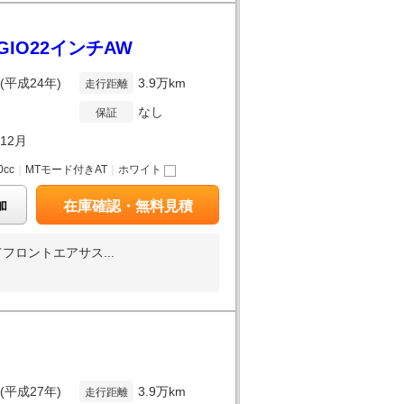
GIO22インチAW
年(平成24年)
3.9万km
走行距離
なし
保証
年12月
0cc
｜
MTモード付きAT
｜
ホワイト
加
在庫確認・無料見積
フロントエアサス...
年(平成27年)
3.9万km
走行距離