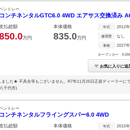
ベントレー
コンチネンタルGTC6.0 4WD エアサス交換済み A
支払総額
本体価格
2012
年式
850.
0
835.
0
なし
修理歴
万円
万円
2027
車検
オープンカー
｜
6,00
お気に入りに追
ました★ 不具合等もございません。R7年11月25日正規ディーラーにて
八千代市)
ベントレー
コンチネンタルフライングスパー6.0 4WD
支払総額
本体価格
2015
年式