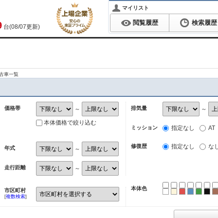
マイリスト
閲覧履歴
検索履歴
9
台(08/07更新)
古車一覧
価格帯
排気量
～
～
本体価格で絞り込む
ミッション
指定なし
AT
修復歴
指定なし
な
年式
～
走行距離
～
本体色
市区町村
ホワイト
パール
レッド
ブルー
グリ
ブ
[
複数検索
]