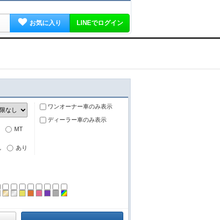
お気に入り
LINEでログイン
ワンオーナー車のみ表示
ディーラー車のみ表示
MT
し
あり
ーン
ラック
ブラウン
ゴールド
シルバー
イエロー
オレンジ
ピンク
パープル
グレー
その他