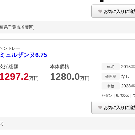
お気に入りに追
千葉県千葉市若葉区)
ベントレー
ミュルザンヌ6.75
支払総額
本体価格
2015
年式
1297.
2
1280.
0
なし
修理歴
万円
万円
2028
車検
セダン
｜
6,700cc
｜
お気に入りに追
市)