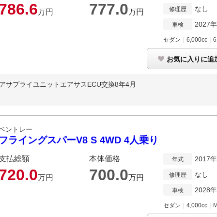
786.
6
777.
0
なし
修理歴
万円
万円
2027
車検
セダン
｜
6,000cc
｜
お気に入りに追
アサプライユニットエアサスECU交換8年4月
ベントレー
フライングスパーV8 S 4WD 4人乗り
支払総額
本体価格
2017
年式
720.
0
700.
0
なし
修理歴
万円
万円
2028
車検
セダン
｜
4,000cc
｜