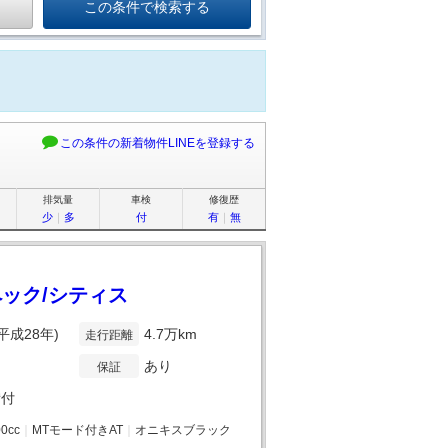
この条件の新着物件LINEを登録する
排気量
車検
修復歴
少
｜
多
付
有
｜
無
ペック/シティス
(平成28年)
4.7万km
走行距離
あり
保証
備付
00cc
｜
MTモード付きAT
｜
オニキスブラック