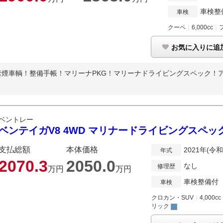
車検整
車検
クーペ
｜
6,000cc
｜
お気に入りに追
煙車輌！整備手帳！マリーナPKG！マリーナドライビングスペック！アイ
ベントレー
ベンテイガV8 4WD マリナードライビングスペッ
支払総額
本体価格
2021年(令和
年式
2070.
3
2050.
0
なし
修理歴
万円
万円
車検整備付
車検
クロカン・SUV
｜
4,000cc
リック