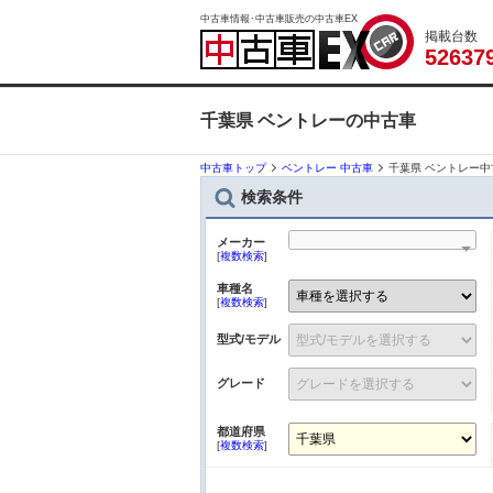
中古車情報･中古車販売の中古車EX
掲載台数
5
2
6
3
7
千葉県 ベントレーの中古車
中古車トップ
ベントレー 中古車
千葉県 ベントレー中
検索条件
メーカー
[
複数検索
]
車種名
[
複数検索
]
型式/モデル
グレード
都道府県
[
複数検索
]