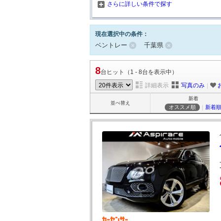
さらに詳しい条件で探す
現在選択中の条件：
ベントレー
千葉県
8
台ヒット（1 - 8台を表示中）
詳細表示
写真のみ
｜
新着
並べ替え
オススメ順
｜
新着