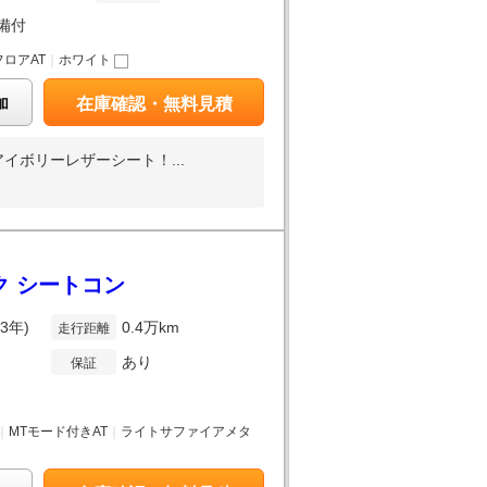
備付
フロアAT
｜
ホワイト
加
在庫確認・無料見積
ボリーレザーシート！...
ク シートコン
3年)
0.4万km
走行距離
あり
保証
｜
MTモード付きAT
｜
ライトサファイアメタ