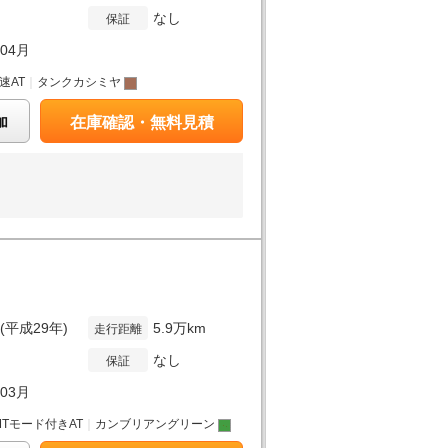
なし
保証
年04月
6速AT
｜
タンクカシミヤ
加
在庫確認・無料見積
年(平成29年)
5.9万km
走行距離
なし
保証
年03月
MTモード付きAT
｜
カンブリアングリーン