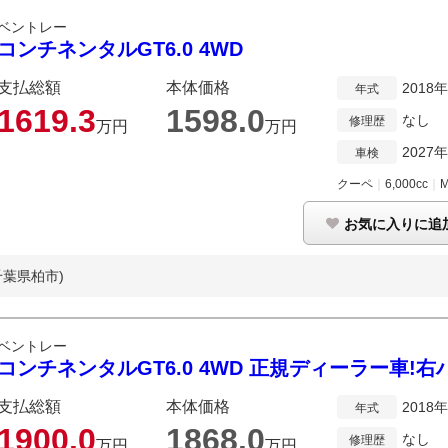
ベントレー
コンチネンタルGT6.0 4WD
支払総額
本体価格
2018
年式
1619.
3
1598.
0
なし
修理歴
万円
万円
2027
車検
クーペ
｜
6,000cc
｜
お気に入りに追
千葉県柏市)
ベントレー
コンチネンタルGT6.0 4WD 正規ディーラー車!右
支払総額
本体価格
2018
年式
1900.
0
1868.
0
なし
修理歴
万円
万円