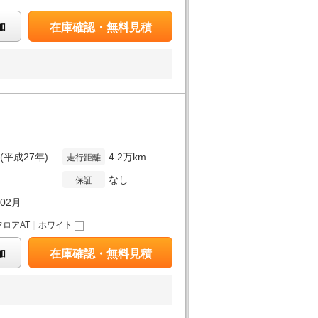
加
在庫確認・無料見積
年(平成27年)
4.2万km
走行距離
なし
保証
年02月
フロアAT
｜
ホワイト
加
在庫確認・無料見積