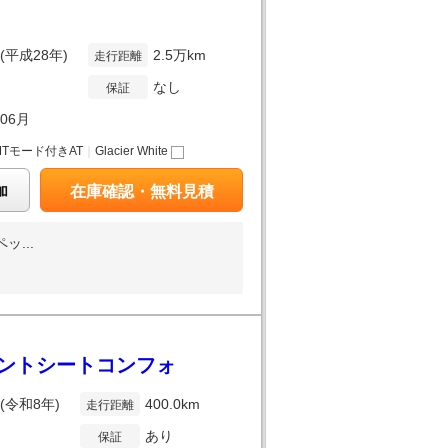
年(平成28年)
2.5万km
走行距離
なし
保証
年06月
MTモード付きAT
｜
Glacier White
加
在庫確認・無料見積
ッ...
 フロントシートコンフォ
年(令和8年)
400.0km
走行距離
あり
保証