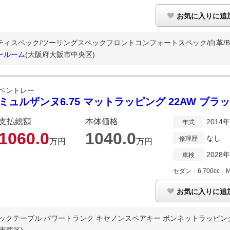
お気に入りに追
スペック/ツーリングスペックフロントコンフォートスペック/白革/BANG
ールーム
(大阪府大阪市中央区)
ベントレー
ミュルザンヌ6.75 マットラッピング 22AW ブラ
支払総額
本体価格
2014
年式
1060.
0
1040.
0
なし
修理歴
万円
万円
2028
車検
セダン
｜
6,700cc
｜
お気に入りに追
ックテーブル パワートランク キセノンスペアキー ボンネットラッピング 