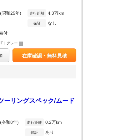
年(昭和25年)
4.3万km
走行距離
なし
保証
備付
MT
｜
グレー
加
在庫確認・無料見積
 ツーリングスペック/ムード
年(令和8年)
0.2万km
走行距離
あり
保証