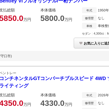
Bentley VIフルオリジナル/一桁ナンバー
支払総額
本体価格
1950
年式
5850.
0
5800.
0
なし
修理歴
万円
万円
車検整
車検
セダン
｜
4,300cc
｜
お気に入りに追
府守口市)
ベントレー
コンチネンタルGTコンバーチブルスピード 4WD
ライティング
支払総額
本体価格
2026
年式
4350.
0
4330.
0
なし
修理歴
万円
万円