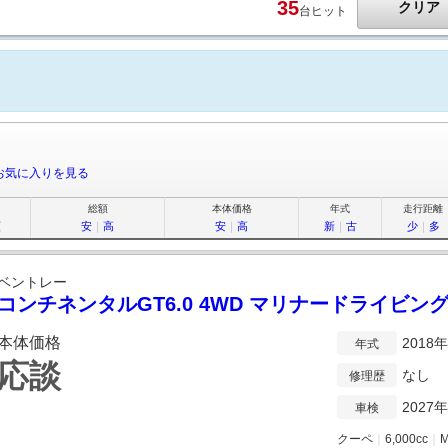
35
クリア
台ヒット
お気に入りを見る
総額
本体価格
年式
走行距離
順
安
｜
高
安
｜
高
新
｜
古
少
｜
多
ベントレー
コンチネンタルGT6.0 4WD マリナードライビン
本体価格
2018
年式
応談
なし
修理歴
2027
車検
クーペ
｜
6,000cc
｜