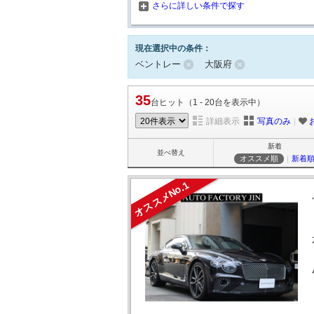
さらに詳しい条件で探す
現在選択中の条件：
ベントレー
大阪府
35
台ヒット（1 - 20台を表示中）
詳細表示
写真のみ
｜
新着
並べ替え
オススメ順
｜
新着
オススメNo.1