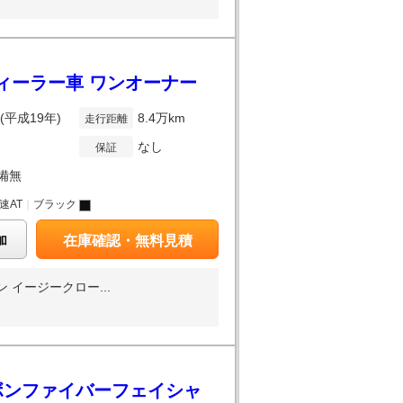
ディーラー車 ワンオーナー
年(平成19年)
8.4万km
走行距離
なし
保証
備無
6速AT
｜
ブラック
加
在庫確認・無料見積
イージークロー...
カーボンファイバーフェイシャ