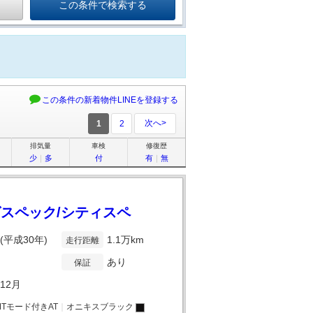
この条件の新着物件LINEを登録する
次へ>
1
2
排気量
車検
修復歴
少
｜
多
付
有
｜
無
グスペック/シティスペ
年(平成30年)
1.1万km
走行距離
あり
保証
年12月
MTモード付きAT
｜
オニキスブラック