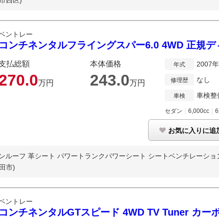
市西区)
ベントレー
コンチネンタルフライングスパー6.0 4WD 正規
支払総額
本体価格
2007
年式
270.
0
243.
0
なし
修理歴
万円
万円
車検整
車検
セダン
｜
6,000cc
｜
お気に入りに追
ンルーフ 革シート パワートランクパワーシート シートベンチレーション 
田市)
ベントレー
コンチネンタルGTスピード 4WD TV Tuner 