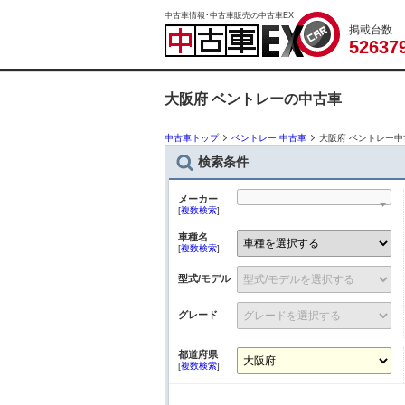
中古車情報･中古車販売の中古車EX
掲載台数
5
2
6
3
7
大阪府 ベントレーの中古車
中古車トップ
ベントレー 中古車
大阪府 ベントレー中
検索条件
メーカー
[
複数検索
]
車種名
[
複数検索
]
型式/モデル
グレード
都道府県
[
複数検索
]