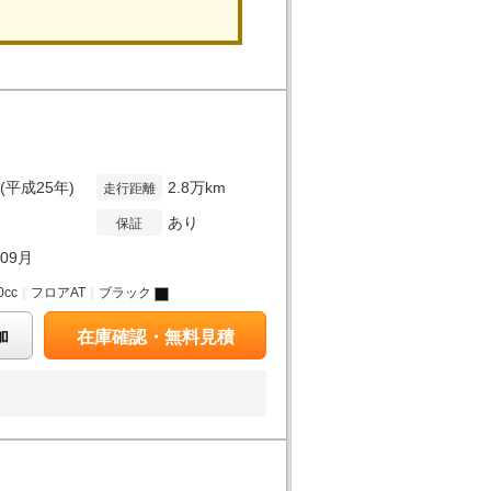
年(平成25年)
2.8万km
走行距離
あり
保証
年09月
0cc
｜
フロアAT
｜
ブラック
加
在庫確認・無料見積