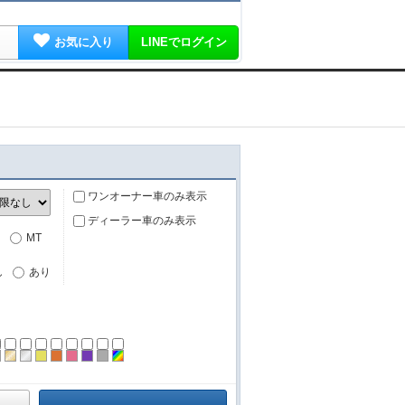
お気に入り
LINEでログイン
ワンオーナー車のみ表示
ディーラー車のみ表示
MT
し
あり
ーン
ラック
ブラウン
ゴールド
シルバー
イエロー
オレンジ
ピンク
パープル
グレー
その他