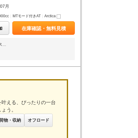
年07月
000cc
｜
MTモード付きAT
｜
Arctica
加
在庫確認・無料見積
..
を叶える、ぴったりの一台
しょう。
荷物・収納
オフロード