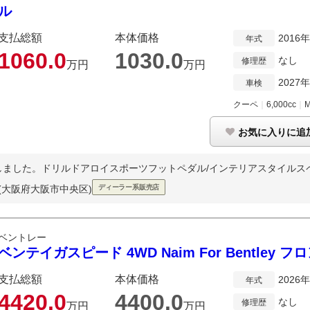
ル
支払総額
本体価格
2016
年式
1060.
0
1030.
0
なし
修理歴
万円
万円
2027
車検
クーペ
｜
6,000cc
｜
お気に入りに追
dが入荷いたしました。ドリルドアロイスポーツフットペダル/インテリアスタイルスペ
(大阪府大阪市中央区)
ディーラー系販売店
ベントレー
ベンテイガスピード 4WD Naim For Bentley
支払総額
本体価格
2026
年式
4420.
0
4400.
0
なし
修理歴
万円
万円