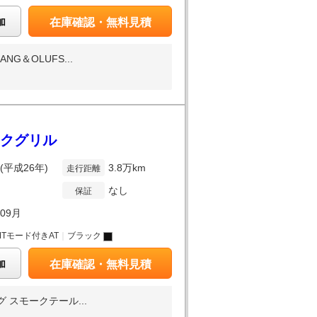
加
在庫確認・無料見積
＆OLUFS...
ックグリル
年(平成26年)
3.8万km
走行距離
なし
保証
年09月
MTモード付きAT
｜
ブラック
加
在庫確認・無料見積
スモークテール...