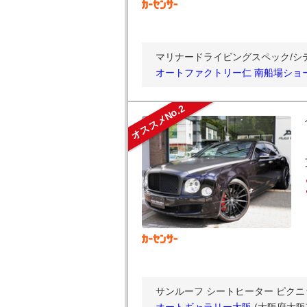
マリナードライビングスペック/シティ
オートファクトリー仁 南船場ショ
オススメNo.2
サンルーフ シートヒーター ピクニ