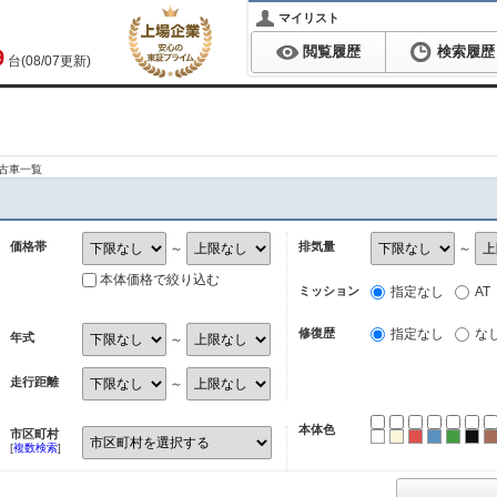
マイリスト
閲覧履歴
検索履歴
9
台(08/07更新)
古車一覧
価格帯
排気量
～
～
本体価格で絞り込む
ミッション
指定なし
AT
修復歴
指定なし
な
年式
～
走行距離
～
本体色
市区町村
ホワイト
パール
レッド
ブルー
グリ
ブ
[
複数検索
]