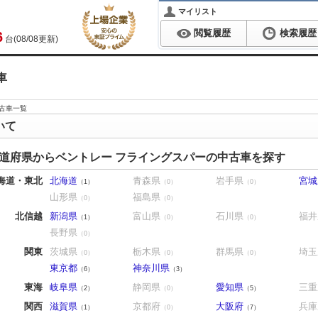
マイリスト
閲覧履歴
検索履歴
6
台(08/08更新)
車
古車一覧
いて
道府県からベントレー フライングスパーの中古車を探す
海道・東北
北海道
青森県
岩手県
宮城
（1）
（0）
（0）
山形県
福島県
（0）
（0）
北信越
新潟県
富山県
石川県
福井
（1）
（0）
（0）
長野県
（0）
関東
茨城県
栃木県
群馬県
埼玉
（0）
（0）
（0）
東京都
神奈川県
（6）
（3）
東海
岐阜県
静岡県
愛知県
三重
（2）
（0）
（5）
関西
滋賀県
京都府
大阪府
兵庫
（1）
（0）
（7）