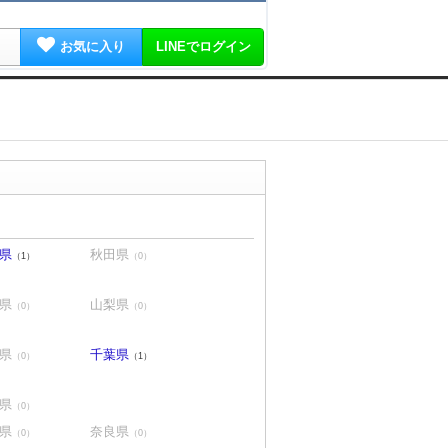
お気に入り
LINEでログイン
県
秋田県
（1）
（0）
県
山梨県
（0）
（0）
県
千葉県
（0）
（1）
県
（0）
県
奈良県
（0）
（0）