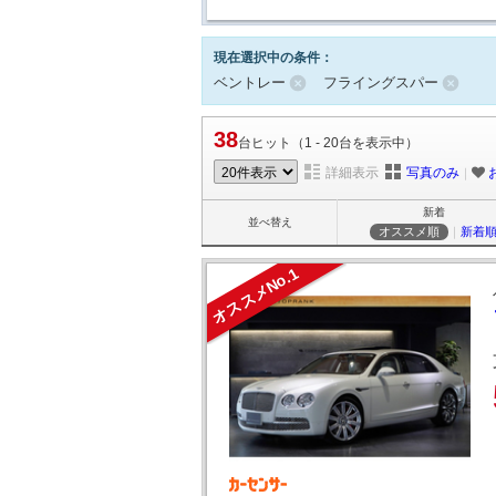
現在選択中の条件：
ベントレー
フライングスパー
38
台ヒット（1 - 20台を表示中）
詳細表示
写真のみ
｜
新着
並べ替え
オススメ順
｜
新着
オススメNo.1