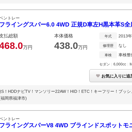
ベントレー
フライングスパー6.0 4WD 正規D車左H黒本革S全
支払総額
本体価格
2013
年式
468.
0
438.
0
なし
修理歴
万円
万円
車検整
車検
セダン
｜
6,000cc
｜
お気に入りに追
！HDDナビTV！マンソリー22AW！HID！ETC！キーフリー！プッシュE
(福岡県福津市)
ベントレー
フライングスパーV8 4WD ブラインドスポットモ