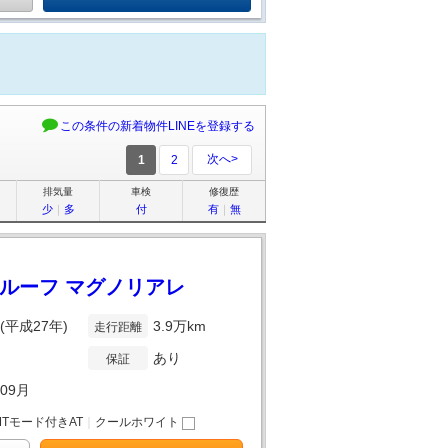
この条件の新着物件LINEを登録する
次へ>
1
2
排気量
車検
修復歴
少
｜
多
付
有
｜
無
ンルーフ マグノリアレ
年(平成27年)
3.9万km
走行距離
あり
保証
年09月
MTモード付きAT
｜
クールホワイト