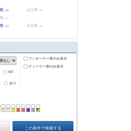
県
山口県
（3）
（0）
県
（0）
県
大分県
（1）
（0）
ワンオーナー車のみ表示
ディーラー車のみ表示
MT
し
あり
ーン
ラック
ブラウン
ゴールド
シルバー
イエロー
オレンジ
ピンク
パープル
グレー
その他