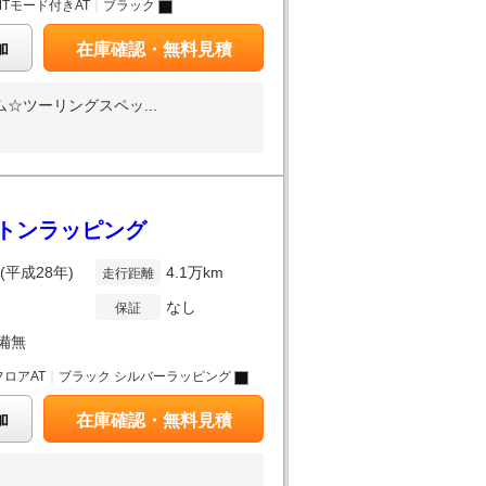
MTモード付きAT
｜
ブラック
加
在庫確認・無料見積
☆ツーリングスペッ...
ートンラッピング
年(平成28年)
4.1万km
走行距離
なし
保証
備無
フロアAT
｜
ブラック シルバーラッピング
加
在庫確認・無料見積