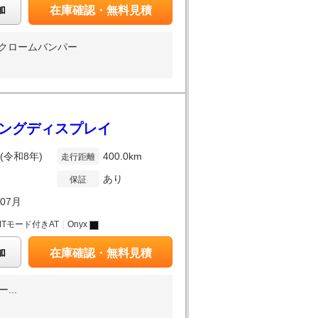
加
在庫確認・無料見積
トクロームバンパー
ティングディスプレイ
年(令和8年)
400.0km
走行距離
あり
保証
年07月
MTモード付きAT
｜
Onyx
加
在庫確認・無料見積
...