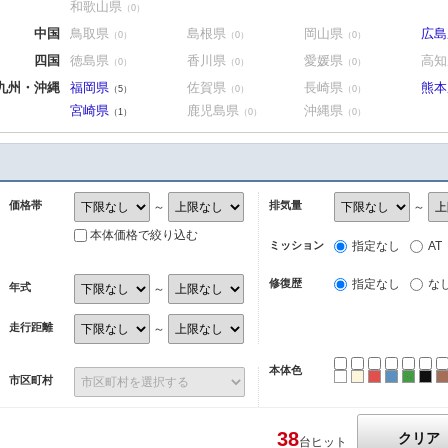
和歌山県
（0）
中国
鳥取県
島根県
岡山県
広島
（0）
（0）
（0）
四国
徳島県
香川県
愛媛県
高知
（0）
（0）
（0）
九州・沖縄
福岡県
佐賀県
長崎県
熊本
（5）
（0）
（0）
宮崎県
鹿児島県
沖縄県
（1）
（0）
（0）
価格帯
排気量
～
～
本体価格で絞り込む
ミッション
指定なし
AT
修復歴
指定なし
な
年式
～
走行距離
～
本体色
ホワイト
パール
レッド
ブルー
グリ
ブ
市区町村
38
クリア
台ヒット