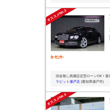
オススメNo.3
頭金無し残価設定型ローンOK！最
ラビット瀬戸店
(愛知県瀬戸市)
オススメNo.4