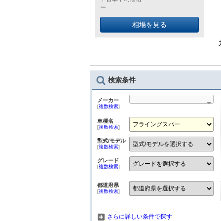
ー
相場を見る
検索条件
メーカー
[
複数検索
]
車種名
[
複数検索
]
型式/モデル
[
複数検索
]
グレード
[
複数検索
]
都道府県
[
複数検索
]
さらに詳しい条件で探す