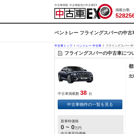
中古車情報･中古車販売の中古車EX
掲載台数
5
2
8
2
5
ベントレー フライングスパーの中古
中古車トップ
ベントレー 中古車
フライングスパー 中
フライングスパーの中古車につ
都
北
38
中古車掲載数
台
中古車物件の一覧を見る
新車時価格
0 ~ 0
万円
中古車平均価格