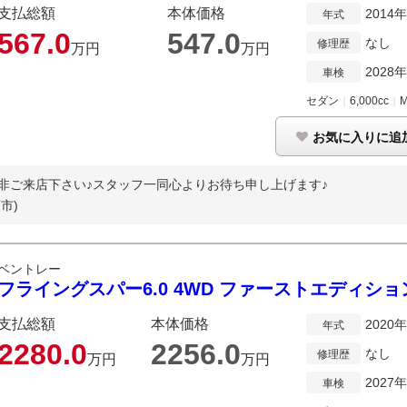
支払総額
本体価格
2014
年式
567.
0
547.
0
なし
修理歴
万円
万円
2028
車検
セダン
｜
6,000cc
｜
お気に入りに追
是非ご来店下さい♪スタッフ一同心よりお待ち申し上げます♪
市)
ベントレー
フライングスパー6.0 4WD ファーストエディショ
支払総額
本体価格
2020
年式
2280.
0
2256.
0
なし
修理歴
万円
万円
2027
車検