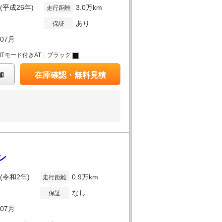
年(平成26年)
3.0万km
走行距離
あり
保証
年07月
MTモード付きAT
｜
ブラック
加
在庫確認・無料見積
ン
年(令和2年)
0.9万km
走行距離
なし
保証
年07月