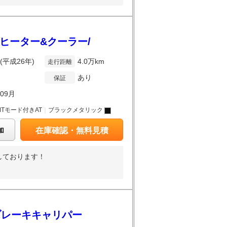
トヒーター&クーラー/
年(平成26年)
4.0万km
走行距離
あり
保証
年09月
MTモード付きAT
｜
ブラックメタリック
加
在庫確認・無料見積
しております！
ドブレーキキャリパー