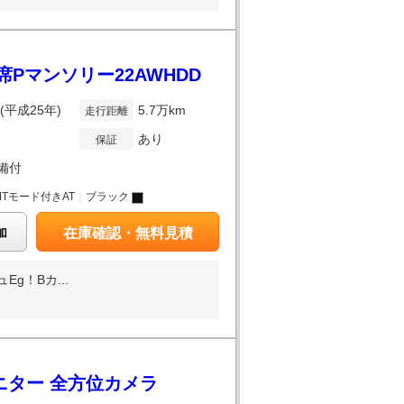
席Pマンソリー22AWHDD
年(平成25年)
5.7万km
走行距離
あり
保証
備付
MTモード付きAT
｜
ブラック
加
在庫確認・無料見積
g！Bカ...
ニター 全方位カメラ