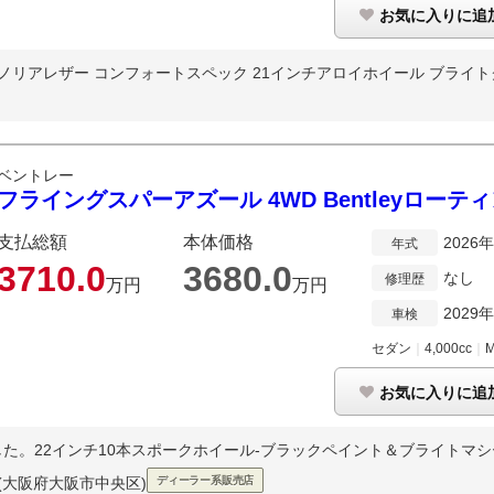
お気に入りに追
ノリアレザー コンフォートスペック 21インチアロイホイール ブライ
ベントレー
フライングスパーアズール 4WD Bentleyロー
支払総額
本体価格
2026
年式
3710.
0
3680.
0
なし
修理歴
万円
万円
2029
車検
セダン
｜
4,000cc
｜
お気に入りに追
いたしました。22インチ10本スポークホイール-ブラックペイント＆ブライトマシー
(大阪府大阪市中央区)
ディーラー系販売店