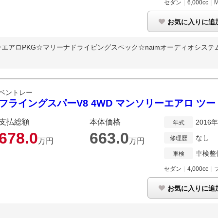
セダン
｜
6,000cc
｜
お気に入りに追
アロPKG☆マリーナドライビングスペック☆naimオーディオシステム
ベントレー
フライングスパーV8 4WD マンソリーエアロ ツ
支払総額
本体価格
2016
年式
678.
0
663.
0
なし
修理歴
万円
万円
車検整
車検
セダン
｜
4,000cc
｜
お気に入りに追