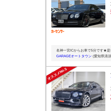
名神一宮ICからお車で5分です★
GARAGEオートタウン
(愛知県清須
オススメNo.5