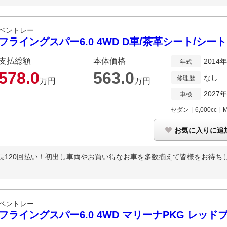
ベントレー
フライングスパー6.0 4WD D車/茶革シート/シー
支払総額
本体価格
2014
年式
578.
0
563.
0
なし
修理歴
万円
万円
2027
車検
セダン
｜
6,000cc
｜
お気に入りに追
長120回払い！初出し車両やお買い得なお車を多数揃えて皆様をお待ち
ベントレー
フライングスパー6.0 4WD マリーナPKG レッ