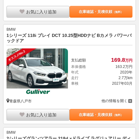
お気に入り追加
在庫確認・見積依頼
（無料）
BMW
1シリーズ 118i プレイ DCT 10.25型HDDナビ Bカメラ パワーバ
ックドア
オススメNo.2
169.
8
支払総額
万円
本体価格
163.
2
万円
年式
2020年
走行
2.7万km
車検
2027年03月
他の情報を開く
青森県八戸市
お気に入り追加
在庫確認・見積依頼
（無料）
BMW
2シリーズグランツアラー 218d xドライブ ラグジュアリー ディ