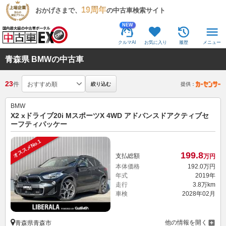
19周年
おかげさまで、
の中古車検索サイト
NEW
クルマAI
お気に入り
履歴
メニュー
青森県 BMWの中古車
23
件
絞り込む
提供：
BMW
X2 xドライブ20i MスポーツX 4WD アドバンスドアクティブセ
ーフティパッケー
オススメNo.1
199.
8
支払総額
万円
本体価格
192.
0
万円
年式
2019年
走行
3.8万km
車検
2028年02月
他の情報を開く
青森県青森市