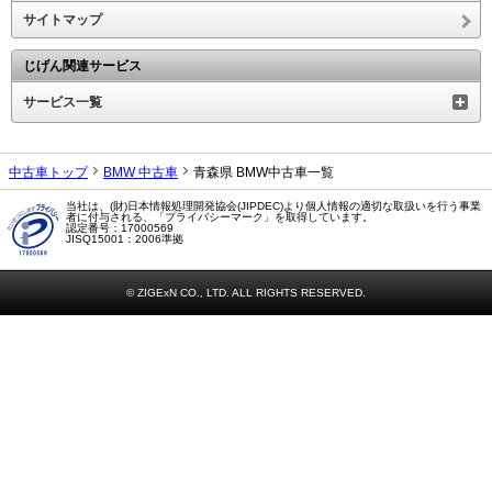
サイトマップ
じげん関連サービス
サービス一覧
中古車トップ
BMW 中古車
青森県 BMW中古車一覧
当社は、(財)日本情報処理開発協会(JIPDEC)より個人情報の適切な取扱いを行う事業
者に付与される、「プライバシーマーク」を取得しています。
認定番号：17000569
JISQ15001：2006準拠
© ZIGExN CO., LTD. ALL RIGHTS RESERVED.