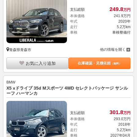
249.
8
支払総額
万円
本体価格
241.
9
万円
年式
2020年
走行
5.2万km
車検
車検整備付
他の情報を開く
青森県青森市
お気に入り追加
在庫確認・見積依頼
（無料）
BMW
X5 xドライブ 35d Mスポーツ 4WD セレクトパッケージ サンル
ーフ ハーマンカ
301.
8
支払総額
万円
本体価格
293.
0
万円
年式
2018年
走行
5.2万km
車検
2027年04月