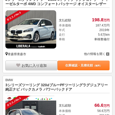
ーゼルターボ 4WD コンフォートパッケージ オイスターレザー
オススメNo.3
198.
8
支払総額
万円
本体価格
187.
4
万円
年式
2019年
走行
5.6万km
車検
車検整備付
他の情報を開く
青森県青森市
お気に入り追加
在庫確認・見積依頼
（無料）
BMW
3シリーズツーリング 320dブルーPFツーリングラグジュアリー
純正ナビ バックカメラ パワーバックドア
オススメNo.4
66.
6
支払総額
万円
本体価格
56.
6
万円