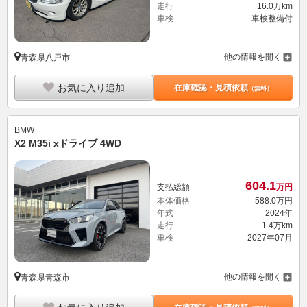
走行
16.0万km
車検
車検整備付
他の情報を開く
青森県八戸市
お気に入り追加
在庫確認・見積依頼
（無料）
BMW
X2 M35i xドライブ 4WD
604.
1
支払総額
万円
本体価格
588.
0
万円
年式
2024年
走行
1.4万km
車検
2027年07月
他の情報を開く
青森県青森市