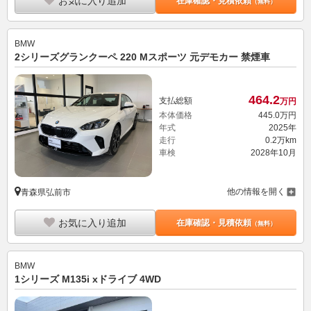
お気に入り追加
在庫確認・見積依頼
（無料）
BMW
2シリーズグランクーペ 220 Mスポーツ 元デモカー 禁煙車
464.
2
支払総額
万円
本体価格
445.
0
万円
年式
2025年
走行
0.2万km
車検
2028年10月
他の情報を開く
青森県弘前市
お気に入り追加
在庫確認・見積依頼
（無料）
BMW
1シリーズ M135i xドライブ 4WD