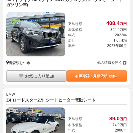
ガソリン車(
408.
4
支払総額
万円
本体価格
394.
4
万円
年式
2022年
走行
1.6万km
車検
2027年06月
他の情報を開く
青森県むつ市
お気に入り追加
在庫確認・見積依頼
（無料）
BMW
Z4 ロードスター2.5i シートヒーター電動シート
89.
0
支払総額
万円
本体価格
74.
0
万円
年式
2006年