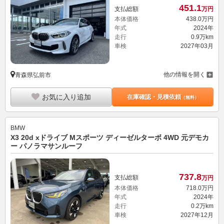
451.
1
支払総額
万円
本体価格
438.
0
万円
年式
2024年
走行
0.9万km
車検
2027年03月
他の情報を開く
青森県弘前市
お気に入り追加
在庫確認・見積依頼
（無料）
BMW
X3 20d xドライブ Mスポーツ ディーゼルターボ 4WD 元デモカ
ー パノラマサンルーフ
737.
8
支払総額
万円
本体価格
718.
0
万円
年式
2024年
走行
0.2万km
車検
2027年12月