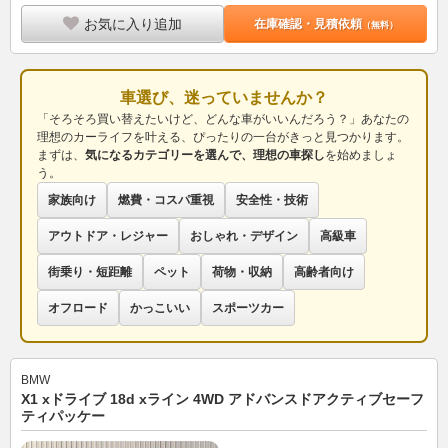
お気に入り追加
在庫確認・見積依頼
（無料）
車選び、迷っていませんか？
「そろそろ買い替えたいけど、どんな車がいいんだろう？」あなたの
理想のカーライフを叶える、ぴったりの一台がきっと見つかります。
まずは、
気になるカテゴリーを選んで、理想の車探し
を始めましょ
う。
家族向け
燃費・コスパ重視
安全性・技術
アウトドア・レジャー
おしゃれ・デザイン
高級車
街乗り・短距離
ペット
荷物・収納
高齢者向け
オフロード
かっこいい
スポーツカー
BMW
X1 xドライブ 18d xライン 4WD アドバンスドアクティブセーフ
ティパッケー