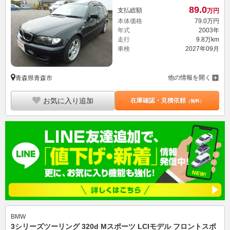
89.
0
支払総額
万円
本体価格
79.
0
万円
年式
2003年
走行
9.8万km
車検
2027年09月
他の情報を開く
青森県青森市
お気に入り追加
在庫確認・見積依頼
（無料）
BMW
3シリーズツーリング 320d Mスポーツ LCIモデル フロントスポ