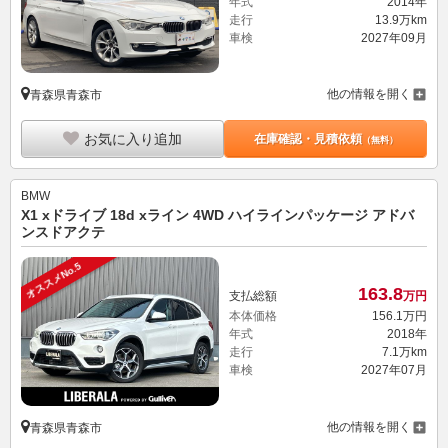
年式
2014年
走行
13.9万km
車検
2027年09月
他の情報を開く
青森県青森市
お気に入り追加
在庫確認・見積依頼
（無料）
BMW
X1 xドライブ 18d xライン 4WD ハイラインパッケージ アドバ
ンスドアクテ
オススメNo.5
163.
8
支払総額
万円
本体価格
156.
1
万円
年式
2018年
走行
7.1万km
車検
2027年07月
他の情報を開く
青森県青森市