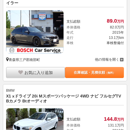
イラー
89.
0
支払総額
万円
本体価格
82.
0
万円
年式
2015年
走行
13.1万km
車検
車検整備付
他の情報を開く
青森県三戸郡南部町
お気に入り追加
在庫確認・見積依頼
（無料）
BMW
X1 xドライブ 20i Mスポーツパッケージ 4WD ナビ フルセグTV
Bカメラ Btオーディオ
144.
8
支払総額
万円
本体価格
131.
1
万円