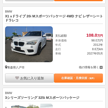
BMW
X1 xドライブ 20i Mスポーツパッケージ 4WD ナビ レザーシート
ドラレコ
108.
0
支払総額
万円
本体価格
98.
0
万円
年式
2012年
走行
8.6万km
車検
2027年05月
他の情報を開く
青森県八戸市
お気に入り追加
在庫確認・見積依頼
（無料）
BMW
3シリーズツーリング 325i Mスポーツパッケージ