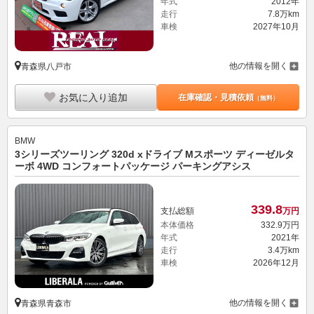
年式
2012年
走行
7.8万km
車検
2027年10月
他の情報を開く
青森県八戸市
お気に入り追加
在庫確認・見積依頼
（無料）
BMW
3シリーズツーリング 320d xドライブ Mスポーツ ディーゼルタ
ーボ 4WD コンフォートパッケージ パーキングアシス
339.
8
支払総額
万円
本体価格
332.
9
万円
年式
2021年
走行
3.4万km
車検
2026年12月
他の情報を開く
青森県青森市