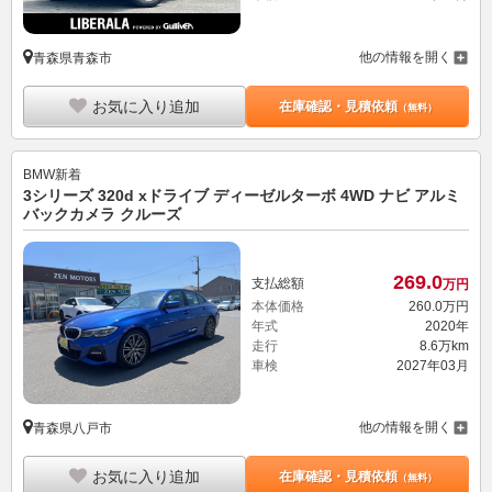
他の情報を開く
青森県青森市
お気に入り追加
在庫確認・見積依頼
（無料）
BMW
新着
3シリーズ 320d xドライブ ディーゼルターボ 4WD ナビ アルミ
バックカメラ クルーズ
269.
0
支払総額
万円
本体価格
260.
0
万円
年式
2020年
走行
8.6万km
車検
2027年03月
他の情報を開く
青森県八戸市
お気に入り追加
在庫確認・見積依頼
（無料）