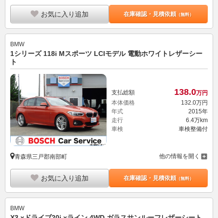
お気に入り追加
在庫確認・見積依頼
（無料）
BMW
1シリーズ 118i Mスポーツ LCIモデル 電動ホワイトレザーシー
ト
138.
0
支払総額
万円
本体価格
132.
0
万円
年式
2015年
走行
6.4万km
車検
車検整備付
他の情報を開く
青森県三戸郡南部町
お気に入り追加
在庫確認・見積依頼
（無料）
BMW
X3 xドライブ20i xライン 4WD ガラスサンルーフレザーシート