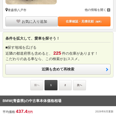
他の情報を開く
青森県八戸市
お気に入り追加
在庫確認・見積依頼
（無料）
条件を拡大して、愛車を探そう！
■探す地域を広げる
225
近隣の都道府県も含めると、
件の在庫があります！
こだわりのある車なら、この検索がおススメ。
近隣も含めて再検索
前へ
1
2
次へ
BMW(青森県)の中古車本体価格相場
437.4
平均価格
2026年8月
更新
万円