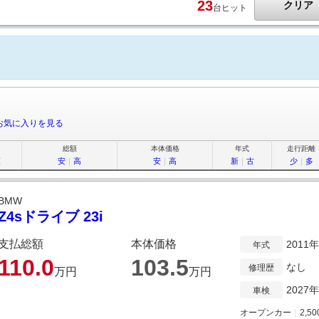
23
クリア
台ヒット
お気に入りを見る
総額
本体価格
年式
走行距離
順
安
｜
高
安
｜
高
新
｜
古
少
｜
多
BMW
Z4sドライブ 23i
支払総額
本体価格
2011
年式
110.
0
103.
5
なし
修理歴
万円
万円
2027
車検
オープンカー
｜
2,50