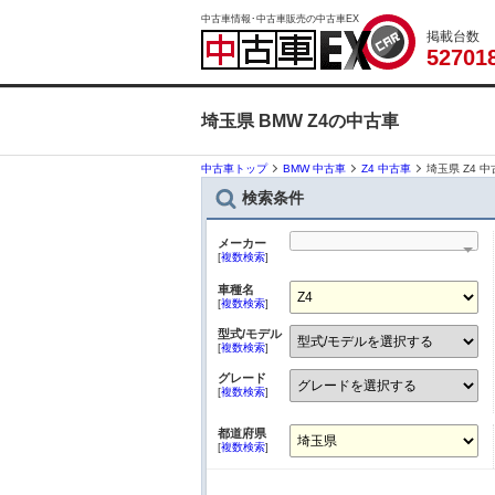
中古車情報･中古車販売の中古車EX
掲載台数
5
2
7
0
1
埼玉県 BMW Z4の中古車
中古車トップ
BMW 中古車
Z4 中古車
埼玉県 Z4 
検索条件
メーカー
[
複数検索
]
車種名
[
複数検索
]
型式/モデル
[
複数検索
]
グレード
[
複数検索
]
都道府県
[
複数検索
]