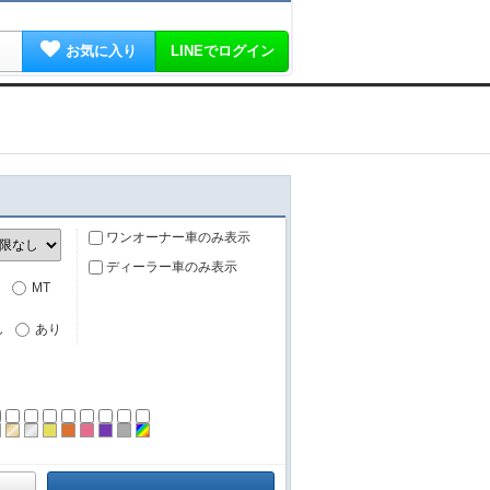
お気に入り
LINEでログイン
ワンオーナー車のみ表示
ディーラー車のみ表示
MT
し
あり
ーン
ラック
ブラウン
ゴールド
シルバー
イエロー
オレンジ
ピンク
パープル
グレー
その他