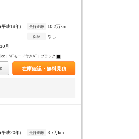
年(平成18年)
10.2万km
走行距離
なし
保証
年10月
0cc
｜
MTモード付きAT
｜
ブラック
加
在庫確認・無料見積
年(平成20年)
3.7万km
走行距離