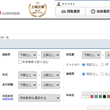
マイリスト
閲覧履歴
検索履歴
8
台(08/08更新)
中古車一覧
価格帯
排気量
～
～
本体価格で絞り込む
ミッション
指定なし
AT
修復歴
指定なし
な
年式
～
走行距離
～
本体色
市区町村
ホワイト
パール
レッド
ブルー
グリ
ブ
[
複数検索
]