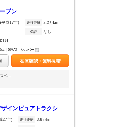
オープン
年(平成17年)
2.2万km
走行距離
なし
保証
年01月
0cc
｜
5速AT
｜
シルバー
加
在庫確認・無料見積
ペ...
ーツデザインピュアトラクシ
成27年)
3.8万km
走行距離