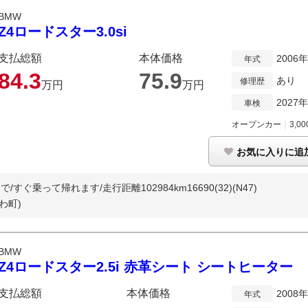
BMW
Z4ロードスター3.0si
支払総額
本体価格
2006
年式
84.
3
75.
9
あり
修理歴
万円
万円
2027
車検
オープンカー
｜
3,00
お気に入りに追
すぐ乗って帰れます/走行距離102984km16690(32)(N47)
わ町)
BMW
Z4ロードスター2.5i 赤革シート シートヒーター
支払総額
本体価格
2008
年式