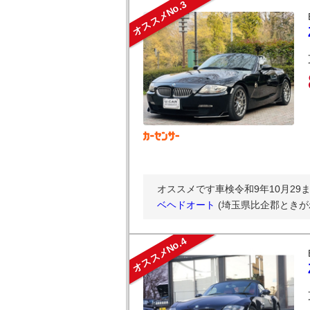
オススメNo.3
オススメです車検令和9年10月29まで/
ベヘドオート
(埼玉県比企郡ときが
オススメNo.4