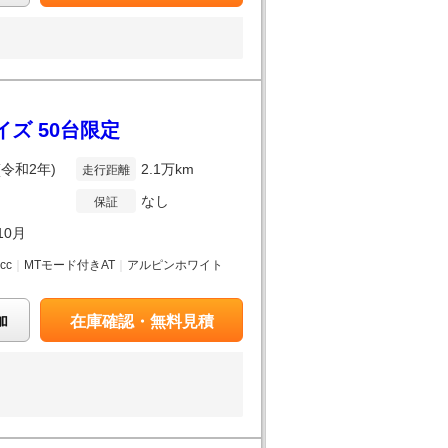
イズ 50台限定
(令和2年)
2.1万km
走行距離
なし
保証
10月
0cc
｜
MTモード付きAT
｜
アルピンホワイト
加
在庫確認・無料見積