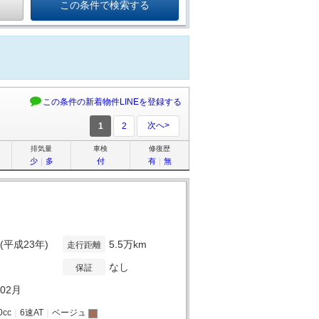
この条件の新着物件LINEを登録する
次へ>
1
2
排気量
車検
修復歴
少
｜
多
付
有
｜
無
年(平成23年)
5.5万km
走行距離
なし
保証
年02月
0cc
｜
6速AT
｜
ベージュ