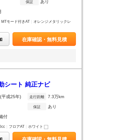
あり
保証
月
｜
MTモード付きAT
｜
オレンジメタリックレ
加
在庫確認・無料見積
電動シート 純正ナビ
年(平成25年)
7.3万km
走行距離
あり
保証
備付
0cc
｜
フロアAT
｜
ホワイト
加
在庫確認・無料見積