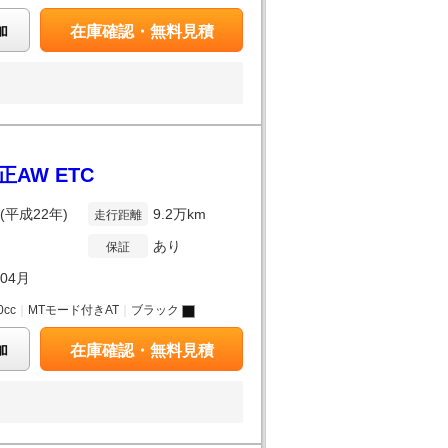
加
在庫確認・無料見積
正AW ETC
年(平成22年)
9.2万km
走行距離
あり
保証
年04月
0cc
｜
MTモード付きAT
｜
ブラック
加
在庫確認・無料見積