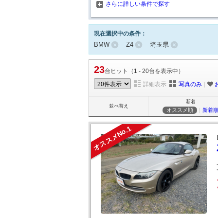
さらに詳しい条件で探す
現在選択中の条件：
BMW
Z4
埼玉県
23
台ヒット（1 - 20台を表示中）
詳細表示
写真のみ
｜
新着
並べ替え
オススメ順
｜
新着
オススメNo.1