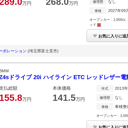
289.
0
268.
0
なし
修理歴
万円
万円
2027年09
車検
オープンカー
｜
2,000cc
ッド
お気に入りに追
・コーポレーション
(埼玉県富士見市)
BMW
Z4sドライブ 20i ハイライン ETC レッドレザー
支払総額
本体価格
2013
年式
155.
8
141.
5
なし
修理歴
万円
万円
車検整
車検
オープンカー
｜
2,00
お気に入りに追