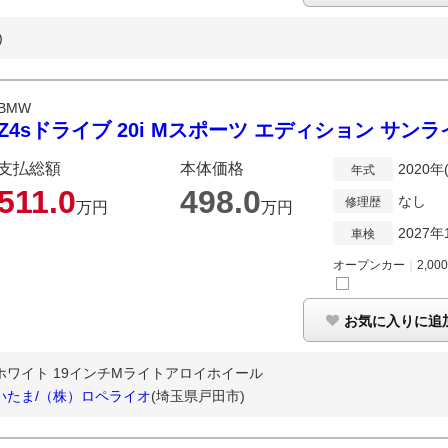
)
BMW
Z4sドライブ 20i Mスポーツ エディション サンラ
支払総額
本体価格
2020年
年式
511.
0
498.
0
なし
修理歴
万円
万円
2027年
車検
オープンカー
｜
2,00
お気に入りに追
ホワイト 19インチMライトアロイホイール
いたま/（株）ロペライオ
(埼玉県戸田市)