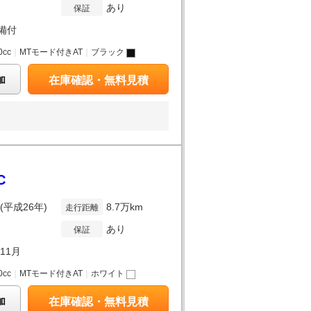
あり
保証
備付
0cc
｜
MTモード付きAT
｜
ブラック
加
在庫確認・無料見積
C
年(平成26年)
8.7万km
走行距離
あり
保証
年11月
0cc
｜
MTモード付きAT
｜
ホワイト
加
在庫確認・無料見積