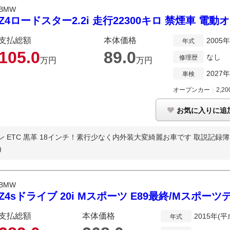
BMW
Z4ロードスター2.2i 走行22300キロ 禁煙車 電動
支払総額
本体価格
2005
年式
105.
0
89.
0
なし
修理歴
万円
万円
2027
車検
オープンカー
｜
2,20
お気に入りに追
ン ETC 黒革 18インチ！素行少なく内外装大変綺麗お車です 取説記録簿ス
)
BMW
Z4sドライブ 20i Mスポーツ E89最終/Mスポ
支払総額
本体価格
2015年(平
年式