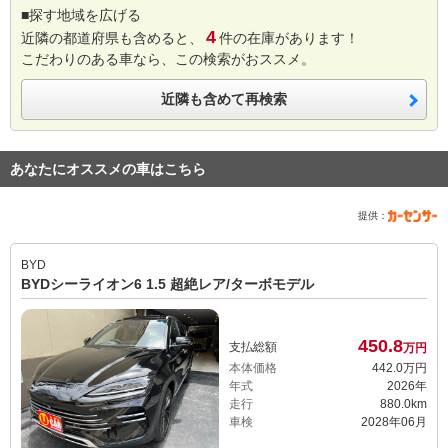
■探す地域を広げる
4
近隣の都道府県も含めると、
件の在庫があります！
こだわりのある車なら、この検索がおススメ。
近隣も含めて再検索
あなたにオススメの車はこちら
提供：
BYD
BYDシーライオン6 1.5 超絶レア/ターボモデル
450.
8
支払総額
万円
本体価格
442.
0
万円
年式
2026年
走行
880.0km
車検
2028年06月