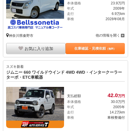
本体価格
23.
9
万円
年式
2009年
走行
6.9万km
車検
2028年08月
他の情報を開く
神奈川県秦野市
お気に入り追加
在庫確認・見積依頼
（無料）
スズキ
新着
ジムニー 660 ワイルドウインド 4WD 4WD・インタークーラー
ターボ・ETC車載器
42.
0
支払総額
万円
本体価格
30.
0
万円
年式
2005年
走行
14.2万km
車検
車検整備付