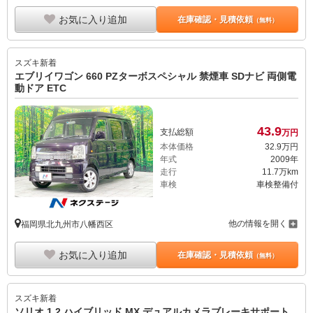
お気に入り追加
在庫確認・見積依頼
（無料）
スズキ
新着
エブリイワゴン 660 PZターボスペシャル 禁煙車 SDナビ 両側電
動ドア ETC
43.
9
支払総額
万円
本体価格
32.
9
万円
年式
2009年
走行
11.7万km
車検
車検整備付
他の情報を開く
福岡県北九州市八幡西区
お気に入り追加
在庫確認・見積依頼
（無料）
スズキ
新着
ソリオ 1.2 ハイブリッド MX デュアルカメラブレーキサポート