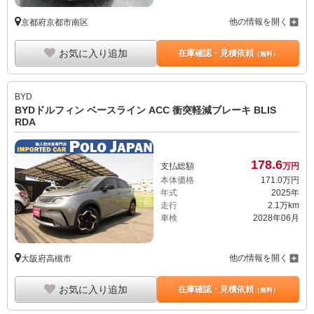
他の情報を開く
京都府京都市南区
お気に入り追加
在庫確認・見積依頼
（無料）
BYD
BYDドルフィン ベースライン ACC 衝突軽減ブレーキ BLIS
RDA
178.
6
支払総額
万円
本体価格
171.
0
万円
年式
2025年
走行
2.1万km
車検
2028年06月
他の情報を開く
大阪府高槻市
お気に入り追加
在庫確認・見積依頼
（無料）