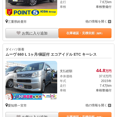
走行
7.6万km
車検
車検整備付
他の情報を開く
三重県鈴鹿市
お気に入り追加
在庫確認・見積依頼
（無料）
ダイハツ
新着
ムーヴ 660 L 1ヶ月/保証付 エコアイドル ETC キーレス
44.
8
支払総額
万円
本体価格
37.
0
万円
年式
2015年
走行
7.4万km
車検
車検整備付
他の情報を開く
愛知県一宮市
お気に入り追加
在庫確認・見積依頼