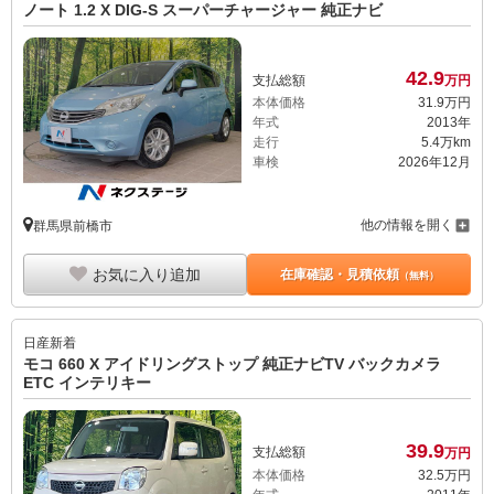
ノート 1.2 X DIG-S スーパーチャージャー 純正ナビ
42.
9
支払総額
万円
本体価格
31.
9
万円
年式
2013年
走行
5.4万km
車検
2026年12月
他の情報を開く
群馬県前橋市
お気に入り追加
在庫確認・見積依頼
（無料）
日産
新着
モコ 660 X アイドリングストップ 純正ナビTV バックカメラ
ETC インテリキー
39.
9
支払総額
万円
本体価格
32.
5
万円