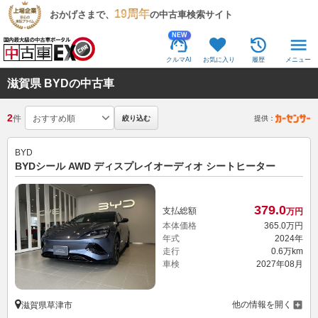
19周年
おかげさまで、
の中古車検索サイト
NEW
クルマAI
お気に入り
履歴
メニュー
滋賀県 BYDの中古車
2
件
絞り込む
提供：
BYD
BYDシール AWD ディスプレイオーディオ シートヒーター
379.
0
支払総額
万円
本体価格
365.
0
万円
年式
2024年
走行
0.6万km
車検
2027年08月
他の情報を開く
滋賀県草津市