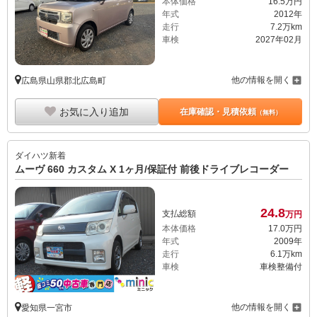
本体価格
16.
5
万円
年式
2012年
走行
7.2万km
車検
2027年02月
他の情報を開く
広島県山県郡北広島町
お気に入り追加
在庫確認・見積依頼
（無料）
ダイハツ
新着
ムーヴ 660 カスタム X 1ヶ月/保証付 前後ドライブレコーダー
24.
8
支払総額
万円
本体価格
17.
0
万円
年式
2009年
走行
6.1万km
車検
車検整備付
他の情報を開く
愛知県一宮市