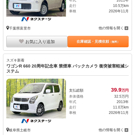
年式
2011年
走行
10.5万km
車検
2026年11月
他の情報を開く
千葉県富里市
お気に入り追加
在庫確認・見積依頼
（無料）
スズキ
新着
ワゴンR 660 20周年記念車 禁煙車 バックカメラ 衝突被害軽減シ
ステム
39.
9
支払総額
万円
本体価格
32.
5
万円
年式
2013年
走行
11.0万km
車検
2026年11月
他の情報を開く
岐阜県土岐市