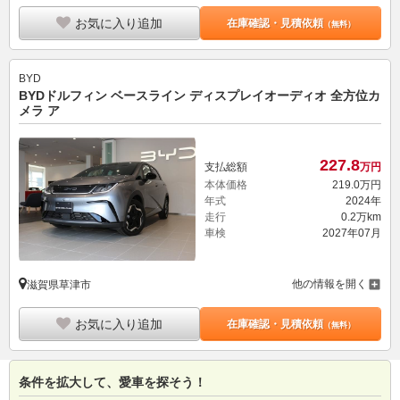
お気に入り追加
在庫確認・見積依頼
（無料）
BYD
BYDドルフィン ベースライン ディスプレイオーディオ 全方位カ
メラ ア
227.
8
支払総額
万円
本体価格
219.
0
万円
年式
2024年
走行
0.2万km
車検
2027年07月
他の情報を開く
滋賀県草津市
お気に入り追加
在庫確認・見積依頼
（無料）
条件を拡大して、愛車を探そう！