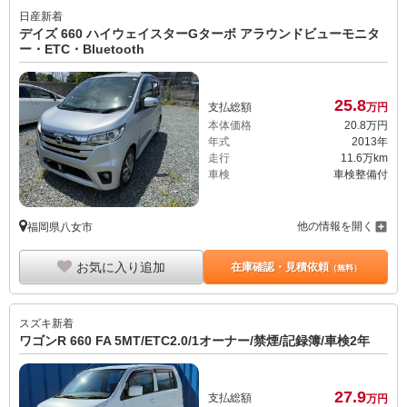
日産
新着
デイズ 660 ハイウェイスターGターボ アラウンドビューモニタ
ー・ETC・Bluetooth
25.
8
支払総額
万円
本体価格
20.
8
万円
年式
2013年
走行
11.6万km
車検
車検整備付
他の情報を開く
福岡県八女市
お気に入り追加
在庫確認・見積依頼
（無料）
スズキ
新着
ワゴンR 660 FA 5MT/ETC2.0/1オーナー/禁煙/記録簿/車検2年
27.
9
支払総額
万円