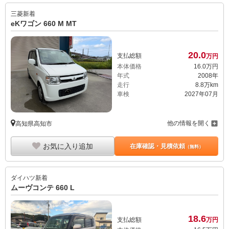
三菱
新着
eKワゴン 660 M MT
20.
0
支払総額
万円
本体価格
16.
0
万円
年式
2008年
走行
8.8万km
車検
2027年07月
他の情報を開く
高知県高知市
お気に入り追加
在庫確認・見積依頼
（無料）
ダイハツ
新着
ムーヴコンテ 660 L
18.
6
支払総額
万円