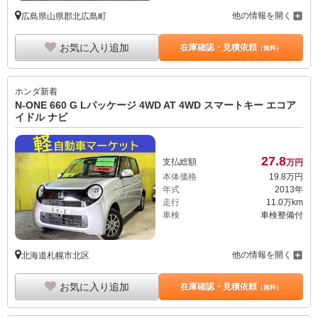
他の情報を開く
広島県山県郡北広島町
お気に入り追加
在庫確認・見積依頼
（無料）
ホンダ
新着
N-ONE 660 G Lパッケージ 4WD AT 4WD スマートキー エコア
イドル ナビ
27.
8
支払総額
万円
本体価格
19.
8
万円
年式
2013年
走行
11.0万km
車検
車検整備付
他の情報を開く
北海道札幌市北区
お気に入り追加
在庫確認・見積依頼
（無料）