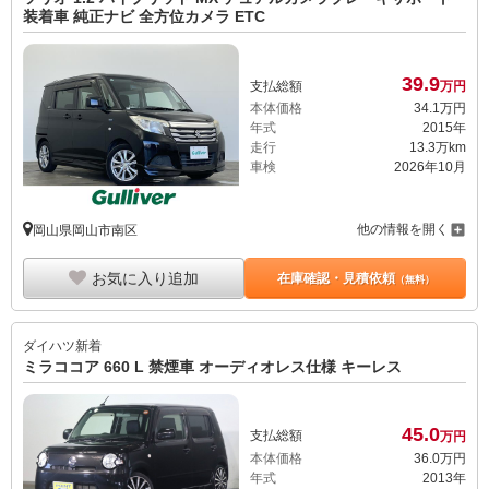
装着車 純正ナビ 全方位カメラ ETC
39.
9
支払総額
万円
本体価格
34.
1
万円
年式
2015年
走行
13.3万km
車検
2026年10月
他の情報を開く
岡山県岡山市南区
お気に入り追加
在庫確認・見積依頼
（無料）
ダイハツ
新着
ミラココア 660 L 禁煙車 オーディオレス仕様 キーレス
45.
0
支払総額
万円
本体価格
36.
0
万円
年式
2013年