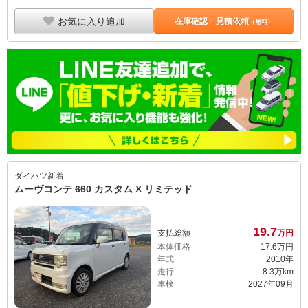
お気に入り追加
在庫確認・見積依頼
（無料）
ダイハツ
新着
ムーヴコンテ 660 カスタム X リミテッド
19.
7
支払総額
万円
本体価格
17.
6
万円
年式
2010年
走行
8.3万km
車検
2027年09月