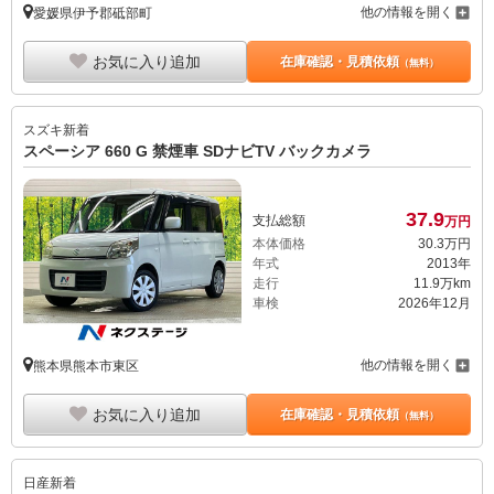
他の情報を開く
愛媛県伊予郡砥部町
お気に入り追加
在庫確認・見積依頼
（無料）
スズキ
新着
スペーシア 660 G 禁煙車 SDナビTV バックカメラ
37.
9
支払総額
万円
本体価格
30.
3
万円
年式
2013年
走行
11.9万km
車検
2026年12月
他の情報を開く
熊本県熊本市東区
お気に入り追加
在庫確認・見積依頼
（無料）
日産
新着