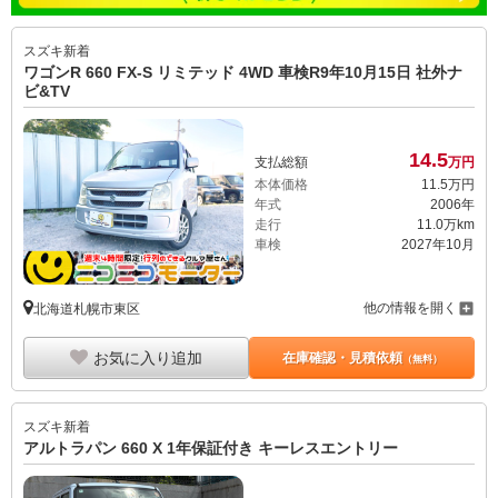
スズキ
新着
ワゴンR 660 FX-S リミテッド 4WD 車検R9年10月15日 社外ナ
ビ&TV
14.
5
支払総額
万円
本体価格
11.
5
万円
年式
2006年
走行
11.0万km
車検
2027年10月
他の情報を開く
北海道札幌市東区
お気に入り追加
在庫確認・見積依頼
（無料）
スズキ
新着
アルトラパン 660 X 1年保証付き キーレスエントリー