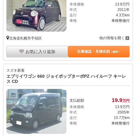
本体価格
13.
8
万円
年式
2011年
走行
4.3万km
車検
車検整備付
他の情報を開く
北海道札幌市手稲区
お気に入り追加
在庫確認・見積依頼
（無料）
スズキ
新着
エブリイワゴン 660 ジョイポップターボPZ ハイルーフ キーレ
ス CD
19.
9
支払総額
万円
本体価格
13.
9
万円
年式
2005年
走行
15.7万km
車検
車検整備付