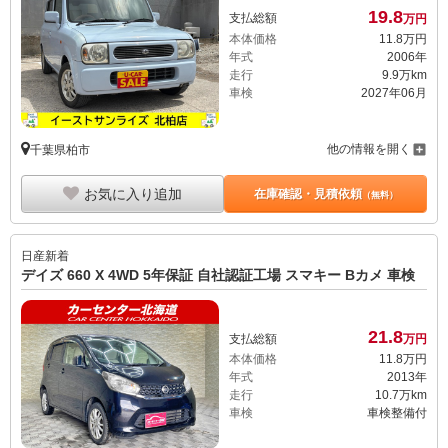
19.
8
支払総額
万円
本体価格
11.
8
万円
年式
2006年
走行
9.9万km
車検
2027年06月
他の情報を開く
千葉県柏市
お気に入り追加
在庫確認・見積依頼
（無料）
日産
新着
デイズ 660 X 4WD 5年保証 自社認証工場 スマキー Bカメ 車検
21.
8
支払総額
万円
本体価格
11.
8
万円
年式
2013年
走行
10.7万km
車検
車検整備付