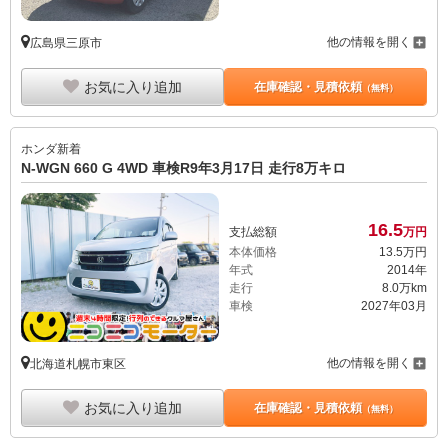
他の情報を開く
広島県三原市
お気に入り追加
在庫確認・見積依頼
（無料）
ホンダ
新着
N-WGN 660 G 4WD 車検R9年3月17日 走行8万キロ
16.
5
支払総額
万円
本体価格
13.
5
万円
年式
2014年
走行
8.0万km
車検
2027年03月
他の情報を開く
北海道札幌市東区
お気に入り追加
在庫確認・見積依頼
（無料）