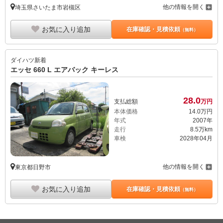
他の情報を開く
埼玉県さいたま市岩槻区
お気に入り追加
在庫確認・見積依頼
（無料）
ダイハツ
新着
エッセ 660 L エアバック キーレス
28.
0
支払総額
万円
本体価格
14.
0
万円
年式
2007年
走行
8.5万km
車検
2028年04月
他の情報を開く
東京都日野市
お気に入り追加
在庫確認・見積依頼
（無料）