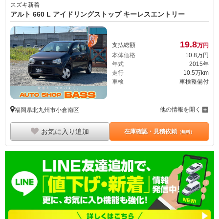
スズキ
新着
アルト 660 L アイドリングストップ キーレスエントリー
19.
8
支払総額
万円
本体価格
10.
8
万円
年式
2015年
走行
10.5万km
車検
車検整備付
他の情報を開く
福岡県北九州市小倉南区
お気に入り追加
在庫確認・見積依頼
（無料）