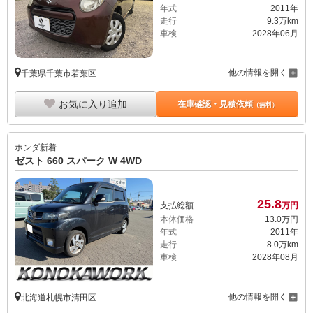
年式
2011年
走行
9.3万km
車検
2028年06月
他の情報を開く
千葉県千葉市若葉区
お気に入り追加
在庫確認・見積依頼
（無料）
ホンダ
新着
ゼスト 660 スパーク W 4WD
25.
8
支払総額
万円
本体価格
13.
0
万円
年式
2011年
走行
8.0万km
車検
2028年08月
他の情報を開く
北海道札幌市清田区