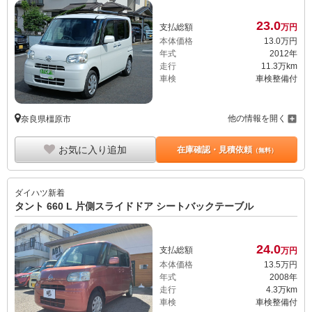
23.
0
支払総額
万円
本体価格
13.
0
万円
年式
2012年
走行
11.3万km
車検
車検整備付
他の情報を開く
奈良県橿原市
お気に入り追加
在庫確認・見積依頼
（無料）
ダイハツ
新着
タント 660 L 片側スライドドア シートバックテーブル
24.
0
支払総額
万円
本体価格
13.
5
万円
年式
2008年
走行
4.3万km
車検
車検整備付