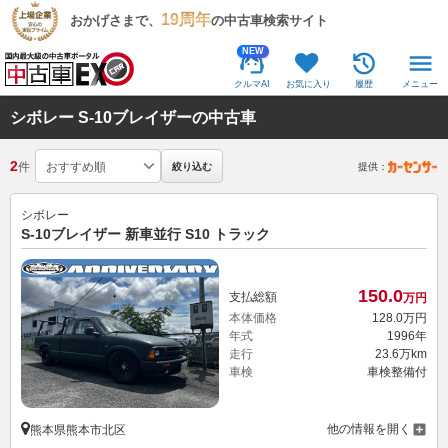
19周年
おかげさまで、
の中古車検索サイト
NEW
クルマAI
お気に入り
履歴
メニュー
シボレー S-10ブレイザーの中古車
2
件
絞り込む
提供：
シボレー
S-10ブレイザー 新車並行 S10 トラック
150.
0
支払総額
万円
本体価格
128.
0
万円
年式
1996年
走行
23.6万km
車検
車検整備付
他の情報を開く
熊本県熊本市北区