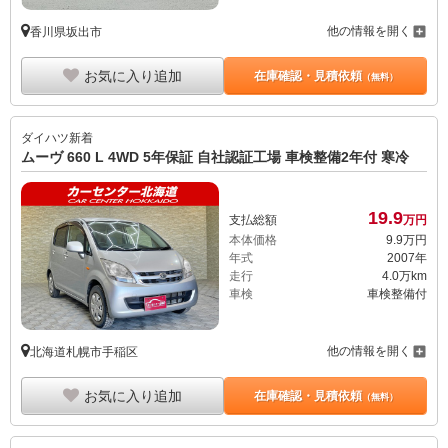
他の情報を開く
香川県坂出市
お気に入り追加
在庫確認・見積依頼
（無料）
ダイハツ
新着
ムーヴ 660 L 4WD 5年保証 自社認証工場 車検整備2年付 寒冷
19.
9
支払総額
万円
本体価格
9.
9
万円
年式
2007年
走行
4.0万km
車検
車検整備付
他の情報を開く
北海道札幌市手稲区
お気に入り追加
在庫確認・見積依頼
（無料）