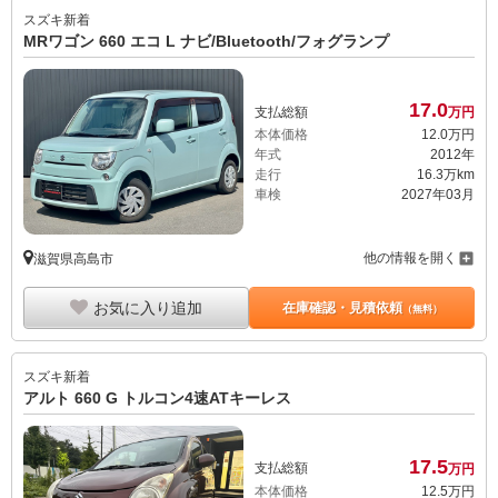
スズキ
新着
MRワゴン 660 エコ L ナビ/Bluetooth/フォグランプ
17.
0
支払総額
万円
本体価格
12.
0
万円
年式
2012年
走行
16.3万km
車検
2027年03月
他の情報を開く
滋賀県高島市
お気に入り追加
在庫確認・見積依頼
（無料）
スズキ
新着
アルト 660 G トルコン4速ATキーレス
17.
5
支払総額
万円
本体価格
12.
5
万円