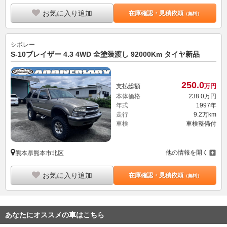
お気に入り追加
在庫確認・見積依頼
（無料）
シボレー
S-10ブレイザー 4.3 4WD 全塗装渡し 92000Km タイヤ新品
250.
0
支払総額
万円
本体価格
238.
0
万円
年式
1997年
走行
9.2万km
車検
車検整備付
他の情報を開く
熊本県熊本市北区
お気に入り追加
在庫確認・見積依頼
（無料）
あなたにオススメの車はこちら