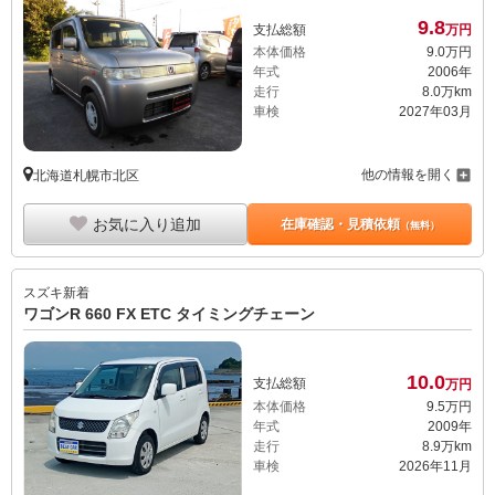
9.
8
支払総額
万円
本体価格
9.
0
万円
年式
2006年
走行
8.0万km
車検
2027年03月
他の情報を開く
北海道札幌市北区
お気に入り追加
在庫確認・見積依頼
（無料）
スズキ
新着
ワゴンR 660 FX ETC タイミングチェーン
10.
0
支払総額
万円
本体価格
9.
5
万円
年式
2009年
走行
8.9万km
車検
2026年11月