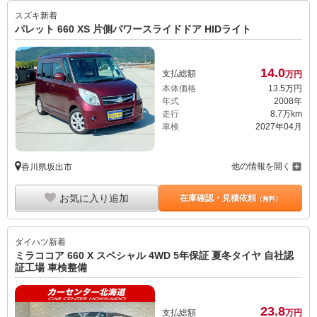
スズキ
新着
パレット 660 XS 片側パワースライドドア HIDライト
14.
0
支払総額
万円
本体価格
13.
5
万円
年式
2008年
走行
8.7万km
車検
2027年04月
他の情報を開く
香川県坂出市
お気に入り追加
在庫確認・見積依頼
（無料）
ダイハツ
新着
ミラココア 660 X スペシャル 4WD 5年保証 夏冬タイヤ 自社認
証工場 車検整備
23.
8
支払総額
万円