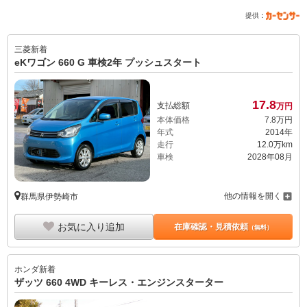
提供：
三菱
新着
eKワゴン 660 G 車検2年 プッシュスタート
17.
8
支払総額
万円
本体価格
7.
8
万円
年式
2014年
走行
12.0万km
車検
2028年08月
他の情報を開く
群馬県伊勢崎市
お気に入り追加
在庫確認・見積依頼
（無料）
ホンダ
新着
ザッツ 660 4WD キーレス・エンジンスターター