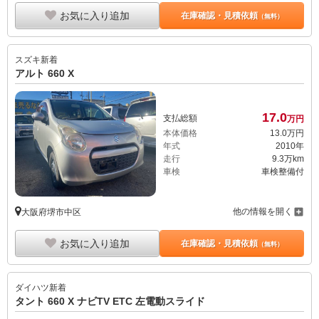
お気に入り追加
在庫確認・見積依頼
（無料）
スズキ
新着
アルト 660 X
17.
0
支払総額
万円
本体価格
13.
0
万円
年式
2010年
走行
9.3万km
車検
車検整備付
他の情報を開く
大阪府堺市中区
お気に入り追加
在庫確認・見積依頼
（無料）
ダイハツ
新着
タント 660 X ナビTV ETC 左電動スライド