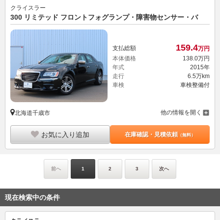
クライスラー
300 リミテッド フロントフォグランプ・障害物センサー・バ
159.
4
支払総額
万円
本体価格
138.
0
万円
年式
2015年
走行
6.5万km
車検
車検整備付
他の情報を開く
北海道千歳市
お気に入り追加
在庫確認・見積依頼
（無料）
前へ
1
2
3
次へ
現在検索中の条件