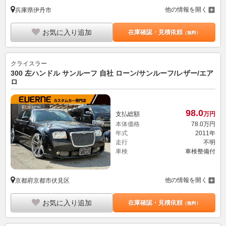
他の情報を開く
兵庫県伊丹市
お気に入り追加
在庫確認・見積依頼
（無料）
クライスラー
300 左ハンドル サンルーフ 自社 ローン/サンルーフ/レザー/エア
ロ
98.
0
支払総額
万円
本体価格
78.
0
万円
年式
2011年
走行
不明
車検
車検整備付
他の情報を開く
京都府京都市伏見区
お気に入り追加
在庫確認・見積依頼
（無料）