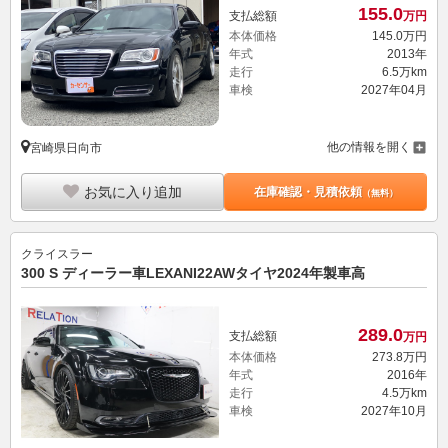
155.
0
支払総額
万円
本体価格
145.
0
万円
年式
2013年
走行
6.5万km
車検
2027年04月
他の情報を開く
宮崎県日向市
お気に入り追加
在庫確認・見積依頼
（無料）
クライスラー
300 S ディーラー車LEXANI22AWタイヤ2024年製車高
289.
0
支払総額
万円
本体価格
273.
8
万円
年式
2016年
走行
4.5万km
車検
2027年10月