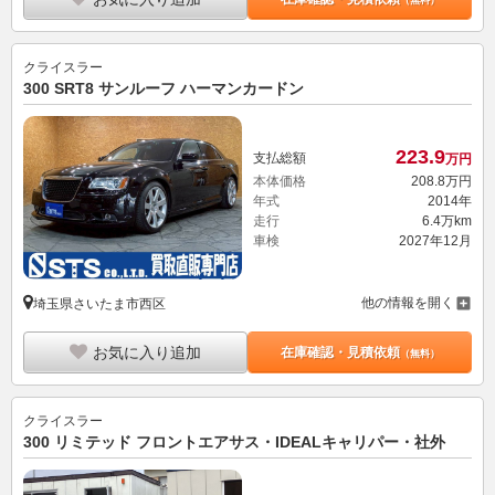
クライスラー
300 SRT8 サンルーフ ハーマンカードン
223.
9
支払総額
万円
本体価格
208.
8
万円
年式
2014年
走行
6.4万km
車検
2027年12月
他の情報を開く
埼玉県さいたま市西区
お気に入り追加
在庫確認・見積依頼
（無料）
クライスラー
300 リミテッド フロントエアサス・IDEALキャリパー・社外