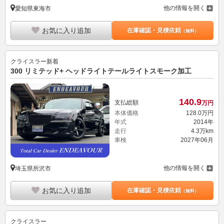
他の情報を開く
愛知県東海市
お気に入り追加
在庫確認・見積依頼
（無料）
クライスラー
新着
300 リミテッド+ ヘッドライトテールライトスモーク加工
140.
9
支払総額
万円
本体価格
128.
0
万円
年式
2014年
走行
4.3万km
車検
2027年06月
他の情報を開く
埼玉県所沢市
お気に入り追加
在庫確認・見積依頼
（無料）
クライスラー