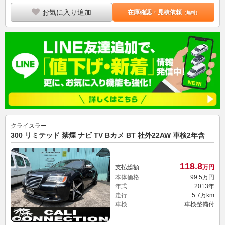
お気に入り追加
在庫確認・見積依頼
（無料）
クライスラー
300 リミテッド 禁煙 ナビ TV Bカメ BT 社外22AW 車検2年含
118.
8
支払総額
万円
本体価格
99.
5
万円
年式
2013年
走行
5.7万km
車検
車検整備付