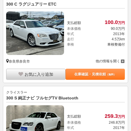
300 C ラグジュアリー ETC
100.
0
支払総額
万円
本体価格
90.
0
万円
年式
2013年
走行
4.5万km
車検
車検整備付
他の情報を開く
奈良県奈良市
お気に入り追加
在庫確認・見積依頼
（無料）
クライスラー
300 S 純正ナビ フルセグTV Bluetooth
259.
3
支払総額
万円
本体価格
246.
8
万円
年式
2017年