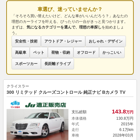
車選び、迷っていませんか？
「そろそろ買い替えたいけど、どんな車がいいんだろう？」あなたの
理想のカーライフを叶える、ぴったりの一台がきっと見つかります。
まずは、
気になるカテゴリーを選んで、理想の車探し
を始めましょ
う。
安全性・技術
アウトドア・レジャー
おしゃれ・デザイン
高級車
ペット
荷物・収納
オフロード
かっこいい
スポーツカー
長距離ドライブ
クライスラー
300 リミテッド クルーズコントロール 純正ナビ Bカメラ TV
143.
8
支払総額
万円
本体価格
130.
8
万円
年式
2015年
走行
6.1万km
車検
2028年03月