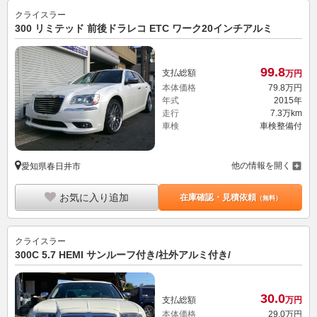
クライスラー
300 リミテッド 前後ドラレコ ETC ワーク20インチアルミ
99.
8
支払総額
万円
本体価格
79.
8
万円
年式
2015年
走行
7.3万km
車検
車検整備付
他の情報を開く
愛知県春日井市
お気に入り追加
在庫確認・見積依頼
（無料）
クライスラー
300C 5.7 HEMI サンルーフ付き/社外アルミ付き/
30.
0
支払総額
万円
本体価格
29.
0
万円