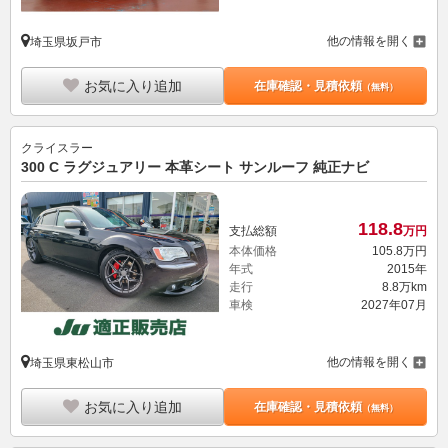
他の情報を開く
埼玉県坂戸市
お気に入り追加
在庫確認・見積依頼
（無料）
クライスラー
300 C ラグジュアリー 本革シート サンルーフ 純正ナビ
118.
8
支払総額
万円
本体価格
105.
8
万円
年式
2015年
走行
8.8万km
車検
2027年07月
他の情報を開く
埼玉県東松山市
お気に入り追加
在庫確認・見積依頼
（無料）