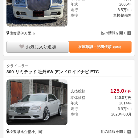
年式
2006年
走行
8.5万km
車検
車検整備無
他の情報を開く
佐賀県伊万里市
お気に入り追加
在庫確認・見積依頼
（無料）
クライスラー
300 リミテッド 社外AW アンドロイドナビ ETC
125.
0
支払総額
万円
本体価格
110.
0
万円
年式
2014年
走行
6.5万km
車検
2028年08月
他の情報を開く
埼玉県比企郡小川町