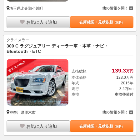
他の情報を開く
埼玉県比企郡小川町
お気に入り追加
在庫確認・見積依頼
（無料）
クライスラー
300 C ラグジュアリー ディーラー車・本革・ナビ・
Bluetooth・ETC
オススメNo.5
139.
3
支払総額
万円
本体価格
123.
0
万円
年式
2015年
走行
3.4万km
車検
車検整備付
他の情報を開く
神奈川県厚木市
お気に入り追加
在庫確認・見積依頼
（無料）