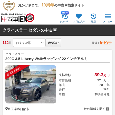
19周年
おかげさまで、
の中古車検索サイト
NEW
クルマAI
お気に入り
履歴
メニュー
クライスラー セダンの中古車
112
件
絞り込む
提供：
クライスラー
300C 3.5 Liberty Walkラッピング 22インチアルミ
オススメNo.1
39.
3
支払総額
万円
本体価格
32.
3
万円
年式
2010年
走行
不明
車検
車検整備無
他の情報を開く
埼玉県春日部市