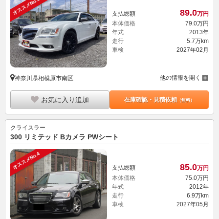
オススメNo.3
89.
0
支払総額
万円
本体価格
79.
0
万円
年式
2013年
走行
5.7万km
車検
2027年02月
他の情報を開く
神奈川県相模原市南区
お気に入り追加
在庫確認・見積依頼
（無料）
クライスラー
300 リミテッド Bカメラ PWシート
オススメNo.4
85.
0
支払総額
万円
本体価格
75.
0
万円
年式
2012年
走行
6.9万km
車検
2027年05月