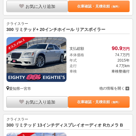
お気に入り追加
在庫確認・見積依頼
（無料）
クライスラー
300 リミテッド+ 20インチホイール リアスポイラー
オススメNo.2
90.
9
支払総額
万円
本体価格
74.
7
万円
年式
2015年
走行
4.7万km
車検
車検整備付
他の情報を開く
愛知県一宮市
お気に入り追加
在庫確認・見積依頼
（無料）
クライスラー
300 リミテッド 13インチディスプレイオーディオ Rカメラ B