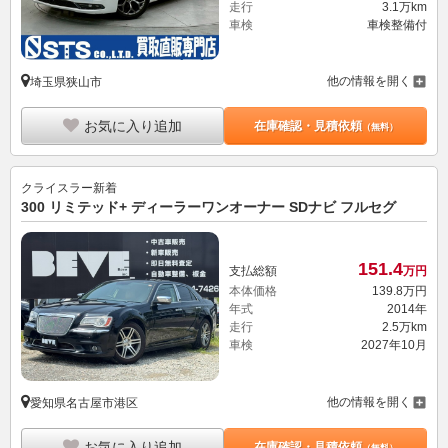
走行
3.1万km
車検
車検整備付
他の情報を開く
埼玉県狭山市
お気に入り追加
在庫確認・見積依頼
（無料）
クライスラー
新着
300 リミテッド+ ディーラーワンオーナー SDナビ フルセグ
151.
4
支払総額
万円
本体価格
139.
8
万円
年式
2014年
走行
2.5万km
車検
2027年10月
他の情報を開く
愛知県名古屋市港区
お気に入り追加
在庫確認・見積依頼
（無料）