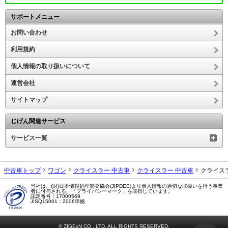
サポートメニュー
お問い合わせ
利用規約
個人情報の取り扱いについて
運営会社
サイトマップ
じげん関連サービス
サービス一覧
中古車トップ
ワゴン
クライスラー 中古車
クライスラー 中古車
クライス
当社は、(財)日本情報処理開発協会(JIPDEC)より個人情報の適切な取扱いを行う事業
者に付与される、「プライバシーマーク」を取得しています。
認定番号：17000569
JISQ15001：2006準拠
© ZIGExN CO., LTD. ALL RIGHTS RESERVED.