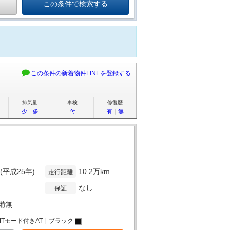
この条件の新着物件LINEを登録する
排気量
車検
修復歴
少
｜
多
付
有
｜
無
年(平成25年)
10.2万km
走行距離
なし
保証
備無
MTモード付きAT
｜
ブラック