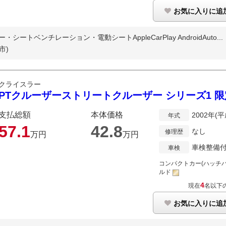
お気に入りに追
トベンチレーション・電動シートAppleCarPlay AndroidAuto...
市)
クライスラー
PTクルーザーストリートクルーザー シリーズ1 限
支払総額
本体価格
2002年(平
年式
57.
1
42.
8
なし
修理歴
万円
万円
車検整備
車検
コンパクトカー(ハッチバ
ルド
4
現在
名以下
お気に入りに追