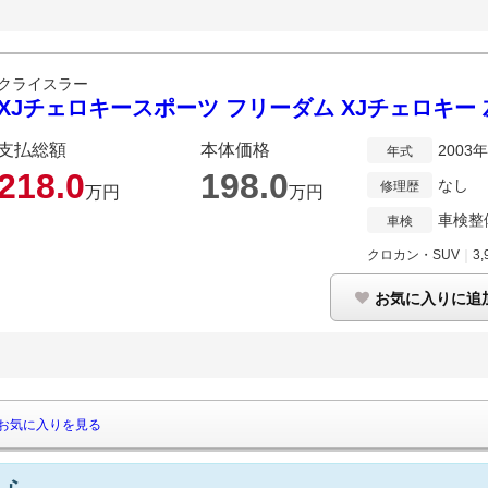
クライスラー
XJチェロキースポーツ フリーダム XJチェロキー
支払総額
本体価格
2003
年式
218.
0
198.
0
なし
修理歴
万円
万円
車検整
車検
クロカン・SUV
｜
3,
お気に入りに追
お気に入りを見る