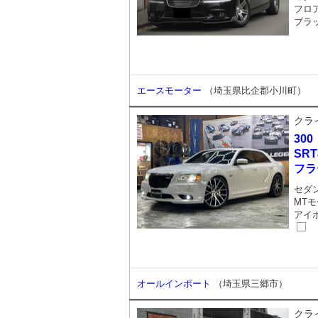
フロア
ブラ
エースモーター
（埼玉県比企郡小川町）
クラ
300
SR
フラ
セダ
MTモ
アイ
オールインポート
（埼玉県三郷市）
クラ