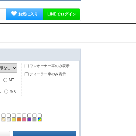
お気に入り
LINEでログイン
ワンオーナー車のみ表示
ディーラー車のみ表示
MT
し
あり
ーン
ラック
ブラウン
ゴールド
シルバー
イエロー
オレンジ
ピンク
パープル
グレー
その他