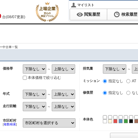
マイリスト
閲覧履歴
検索履歴
9
台(08/07更新)
ラー中古車一覧
価格帯
排気量
～
～
本体価格で絞り込む
ミッション
指定なし
AT
修復歴
指定なし
な
年式
～
走行距離
～
本体色
市区町村
ホワイト
パール
レッド
ブルー
グリ
ブ
[
複数検索
]