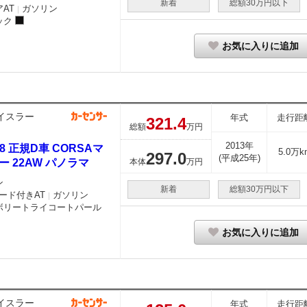
新着
総額30万円以下
AT
ガソリン
｜
ック
お気に入りに追加
イスラー
年式
走行距
321.
4
総額
万円
2013年
T8 正規D車 CORSAマ
5.0万k
297.
0
(平成25年)
ー 22AW パノラマ
本体
万円
ン
新着
総額30万円以下
ード付きAT
ガソリン
｜
ボリートライコートパール
お気に入りに追加
イスラー
年式
走行距