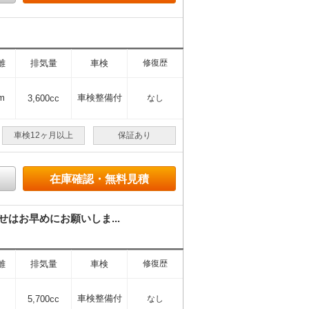
離
排気量
車検
修復歴
m
車検整備付
3,600cc
なし
車検12ヶ月以上
保証あり
在庫確認・無料見積
はお早めにお願いしま...
離
排気量
車検
修復歴
車検整備付
5,700cc
なし