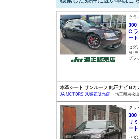
検索した条件に近い車はこ
クラ
300
C 
ート
セダ
MTモ
ブラ
本革シート サンルーフ 純正ナビ Bカ
JA MOTORS JU適正販売店
（埼玉県東松
クラ
300
リミ
ート
セダ