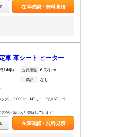
加
在庫確認・無料見積
定車 革シート ヒーター
成14年)
6.0万km
走行距離
なし
保証
付
ック)
｜
2,000cc
｜
MTモード付きAT
｜
ゴー
の方がお気に入り登録しています
加
在庫確認・無料見積