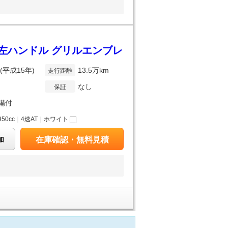
 左ハンドル グリルエンブレ
年(平成15年)
13.5万km
走行距離
なし
保証
備付
950cc
｜
4速AT
｜
ホワイト
加
在庫確認・無料見積