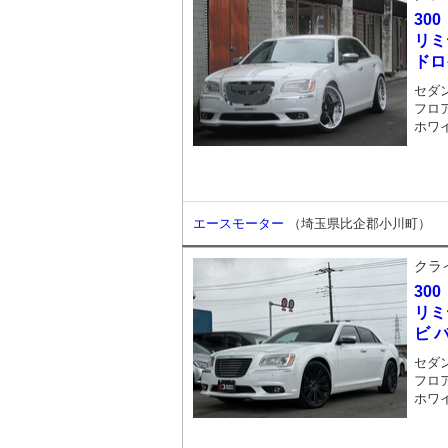
300
リミ
ドロ
セダ
フロア
ホワ
エースモーター
（埼玉県比企郡小川町）
クラ
300
リミ
ビ 
セダ
フロア
ホワ