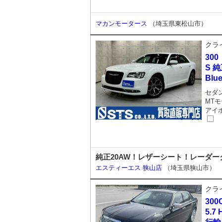
マカンモータース
（埼玉県東松山市）
クラ
300
S 
Blue
セダ
MTモ
アイ
純正20AW！レザーシート！レーダー
エスティーエス 狭山店
（埼玉県狭山市）
クラ
300
5.7