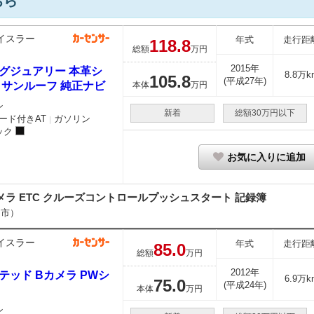
ちら
イスラー
年式
走行距
118.
8
総額
万円
2015年
ラグジュアリー 本革シ
8.8万k
105.
8
(平成27年)
 サンルーフ 純正ナビ
本体
万円
ン
新着
総額30万円以下
ード付きAT
ガソリン
｜
ック
お気に入りに追加
メラ ETC クルーズコントロールプッシュスタート 記録簿
山市）
イスラー
年式
走行距
85.
0
総額
万円
2012年
テッド Bカメラ PWシ
6.9万k
75.
0
(平成24年)
本体
万円
ン