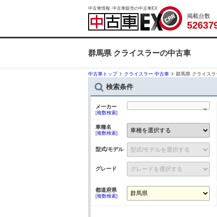
中古車情報･中古車販売の中古車EX
掲載台数
5
2
6
3
7
群馬県 クライスラーの中古車
中古車トップ
クライスラー 中古車
群馬県 クライス
検索条件
メーカー
[
複数検索
]
車種名
[
複数検索
]
型式/モデル
グレード
都道府県
[
複数検索
]