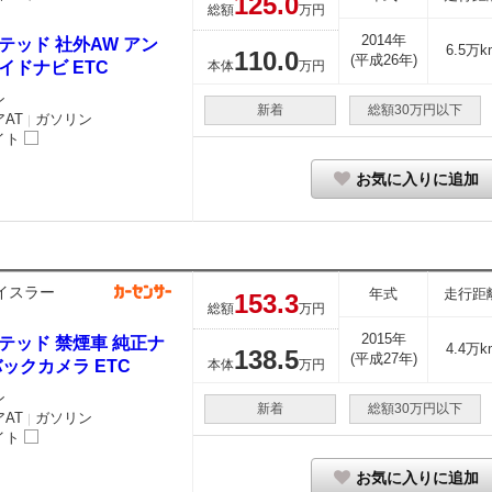
125.
0
総額
万円
2014年
テッド 社外AW アン
6.5万k
110.
0
(平成26年)
イドナビ ETC
本体
万円
ン
新着
総額30万円以下
AT
ガソリン
｜
イト
お気に入りに追加
イスラー
年式
走行距
153.
3
総額
万円
2015年
テッド 禁煙車 純正ナ
4.4万k
138.
5
(平成27年)
バックカメラ ETC
本体
万円
ン
新着
総額30万円以下
AT
ガソリン
｜
イト
お気に入りに追加