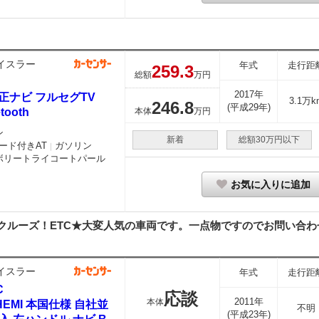
イスラー
年式
走行距
259.
3
総額
万円
2017年
純正ナビ フルセグTV
3.1万k
246.
8
(平成29年)
tooth
本体
万円
ン
新着
総額30万円以下
ード付きAT
ガソリン
｜
ボリートライコートパール
お気に入りに追加
クルーズ！ETC★大変人気の車両です。一点物ですのでお問い合わせ
イスラー
年式
走行距
C
応談
2011年
本体
 HEMI 本国仕様 自社並
不明
(平成23年)