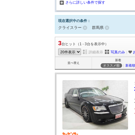
さらに詳しい条件で探す
現在選択中の条件：
クライスラー
群馬県
3
台ヒット（1 - 3台を表示中）
詳細表示
写真のみ
｜
新着
並べ替え
オススメ順
｜
新着