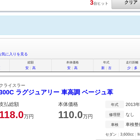
3
クリア
台ヒット
お気に入りを見る
総額
本体価格
年式
走行距離
順
安
｜
高
安
｜
高
新
｜
古
少
｜
多
クライスラー
300C ラグジュアリー 車高調 ベージュ革
支払総額
本体価格
2013
年式
118.
0
110.
0
なし
修理歴
万円
万円
車検整
車検
セダン
｜
3,600cc
｜