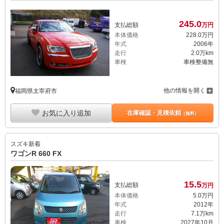
245.
0
支払総額
万円
本体価格
228.
0
万円
年式
2006年
走行
2.0万km
車検
車検整備無
他の情報を開く
福岡県太宰府市
お気に入り追加
在庫確認・見積依頼
（無料）
スズキ
新着
ワゴンR 660 FX
15.
5
支払総額
万円
本体価格
5.
0
万円
年式
2012年
走行
7.1万km
車検
2027年10月