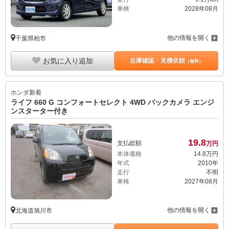
車検
2028年08月
他の情報を開く
千葉県柏市
お気に入り追加
在庫確認・見積依頼
（無料）
ホンダ
新着
ライフ 660 G コンフォートセレクト 4WD バックカメラ エンジ
ンスターター付き
19.
8
支払総額
万円
本体価格
14.
8
万円
年式
2010年
走行
不明
車検
2027年08月
他の情報を開く
北海道旭川市