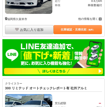
走行
8.8万km
車検
車検整備付
他の情報を開く
福岡県久留米市
お気に入り追加
在庫確認・見積依頼
（無料）
クライスラー
300 リミテッド オートチェックレポート有 社外アルミ
－
支払総額