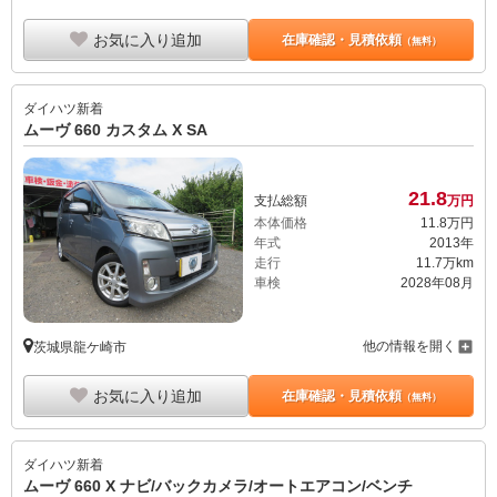
お気に入り追加
在庫確認・見積依頼
（無料）
ダイハツ
新着
ムーヴ 660 カスタム X SA
21.
8
支払総額
万円
本体価格
11.
8
万円
年式
2013年
走行
11.7万km
車検
2028年08月
他の情報を開く
茨城県龍ケ崎市
お気に入り追加
在庫確認・見積依頼
（無料）
ダイハツ
新着
ムーヴ 660 X ナビ/バックカメラ/オートエアコン/ベンチ