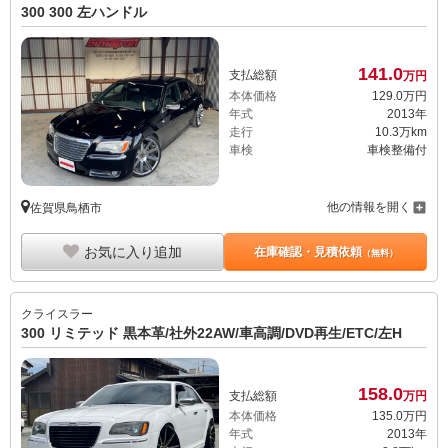
300 300 左ハンドル
141.
0
支払総額
万円
本体価格
129.
0
万円
年式
2013年
走行
10.3万km
車検
車検整備付
他の情報を開く
佐賀県鳥栖市
お気に入り追加
在庫確認・見積依頼
（無料）
クライスラー
300 リミテッド 黒本革/社外22AW/車高調/DVD再生/ETC/左H
158.
0
支払総額
万円
本体価格
135.
0
万円
年式
2013年