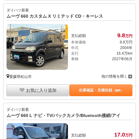
ダイハツ
新着
ムーヴ 660 カスタム X リミテッド CD・キーレス
9.
8
支払総額
万円
本体価格
8.
8
万円
年式
2004年
走行
16.4万km
車検
2027年06月
他の情報を開く
愛媛県松山市
お気に入り追加
在庫確認・見積依頼
（無料）
ダイハツ
新着
ムーヴ 660 L ナビ・TV/バックカメラ/Bluetooth接続/アイ
17.
0
支払総額
万円