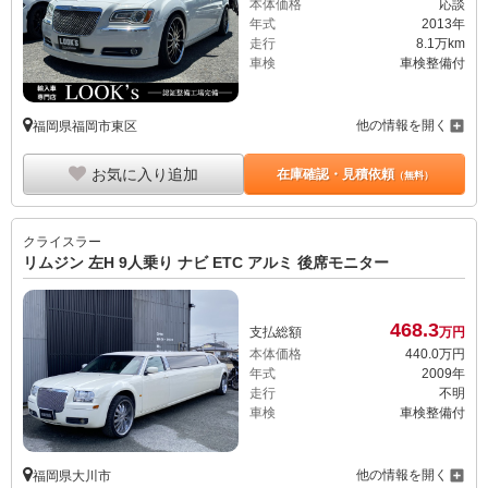
本体価格
応談
年式
2013年
走行
8.1万km
車検
車検整備付
他の情報を開く
福岡県福岡市東区
お気に入り追加
在庫確認・見積依頼
（無料）
クライスラー
リムジン 左H 9人乗り ナビ ETC アルミ 後席モニター
468.
3
支払総額
万円
本体価格
440.
0
万円
年式
2009年
走行
不明
車検
車検整備付
他の情報を開く
福岡県大川市