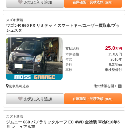
お気に入り追加
在庫確認・見積依頼
（無料）
スズキ
新着
ワゴンR 660 FX リミテッド スマートキー/ユーザー買取車/プッ
シュスタ
25.
0
支払総額
万円
本体価格
15.
0
万円
年式
2010年
走行
9.3万km
車検
車検整備付
他の情報を開く
岐阜県可児市
お気に入り追加
在庫確認・見積依頼
（無料）
スズキ
新着
ジムニー 660 パノラミックルーフ EC 4WD 全塗装 車検R10年5
月 マニュアル車