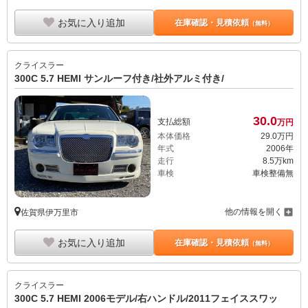
お気に入り追加
在庫確認・見積依頼
（無料）
クライスラー
300C 5.7 HEMI サンルーフ付き/社外アルミ付き/
30.
0
支払総額
万円
本体価格
29.
0
万円
年式
2006年
走行
8.5万km
車検
車検整備無
他の情報を開く
佐賀県伊万里市
お気に入り追加
在庫確認・見積依頼
（無料）
クライスラー
300C 5.7 HEMI 2006モデル/右ハンドル/2011フェイススワッ