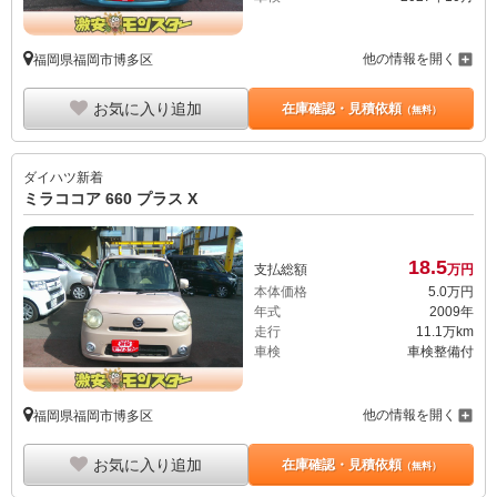
他の情報を開く
福岡県福岡市博多区
お気に入り追加
在庫確認・見積依頼
（無料）
ダイハツ
新着
ミラココア 660 プラス X
18.
5
支払総額
万円
本体価格
5.
0
万円
年式
2009年
走行
11.1万km
車検
車検整備付
他の情報を開く
福岡県福岡市博多区
お気に入り追加
在庫確認・見積依頼
（無料）