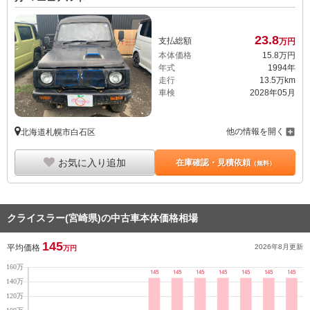
23.
8
支払総額
万円
本体価格
15.
8
万円
年式
1994年
走行
13.5万km
車検
2028年05月
他の情報を開く
北海道札幌市白石区
お気に入り追加
在庫確認・見積依頼
（無料）
クライスラー(宮崎県)の中古車本体価格相場
145
平均価格
2026年8月
更新
万円