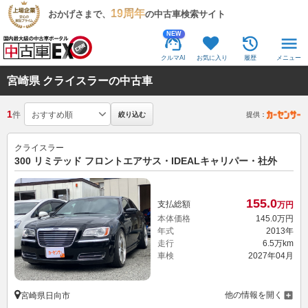
19周年
おかげさまで、
の中古車検索サイト
NEW
クルマAI
お気に入り
履歴
メニュー
宮崎県 クライスラーの中古車
1
件
絞り込む
提供：
クライスラー
300 リミテッド フロントエアサス・IDEALキャリパー・社外
155.
0
支払総額
万円
本体価格
145.
0
万円
年式
2013年
走行
6.5万km
車検
2027年04月
他の情報を開く
宮崎県日向市