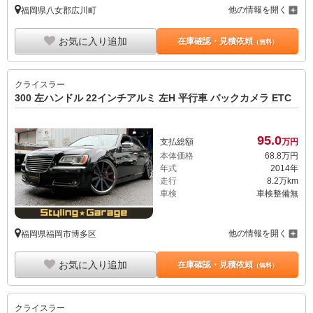
他の情報を開く
福岡県八女郡広川町
お気に入り追加
在庫確認・見積依頼
（無料）
クライスラー
300 左ハンドル 22インチアルミ 左H 平行車 バックカメラ ETC
95.
0
支払総額
万円
本体価格
68.
8
万円
年式
2014年
走行
8.2万km
車検
車検整備無
他の情報を開く
福岡県福岡市博多区
お気に入り追加
在庫確認・見積依頼
（無料）
クライスラー