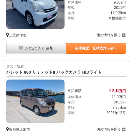
本体価格
9.
0
万円
年式
2011年
走行
17.9万km
車検
車検整備付
他の情報を開く
三重県津市
お気に入り追加
在庫確認・見積依頼
（無料）
スズキ
新着
パレット 660 リミテッドII バックカメラ HIDライト
12.
0
支払総額
万円
本体価格
11.
0
万円
年式
2012年
走行
7.9万km
車検
2026年12月
他の情報を開く
香川県坂出市