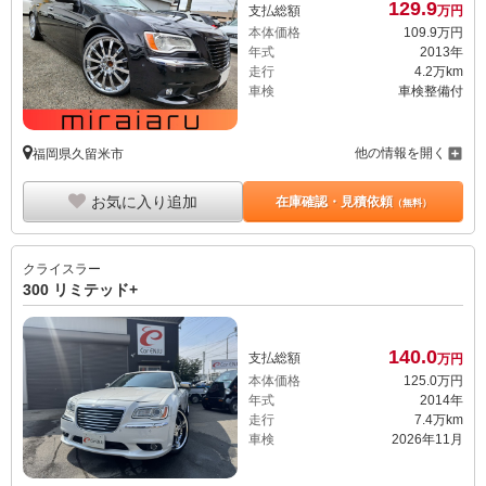
129.
9
支払総額
万円
本体価格
109.
9
万円
年式
2013年
走行
4.2万km
車検
車検整備付
他の情報を開く
福岡県久留米市
お気に入り追加
在庫確認・見積依頼
（無料）
クライスラー
300 リミテッド+
140.
0
支払総額
万円
本体価格
125.
0
万円
年式
2014年
走行
7.4万km
車検
2026年11月