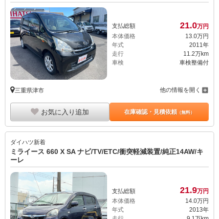
21.
0
支払総額
万円
本体価格
13.
0
万円
年式
2011年
走行
11.2万km
車検
車検整備付
他の情報を開く
三重県津市
お気に入り追加
在庫確認・見積依頼
（無料）
ダイハツ
新着
ミライース 660 X SA ナビ/TV/ETC/衝突軽減装置/純正14AW/キ
ーレ
21.
9
支払総額
万円
本体価格
14.
0
万円
年式
2013年
走行
9.1万km