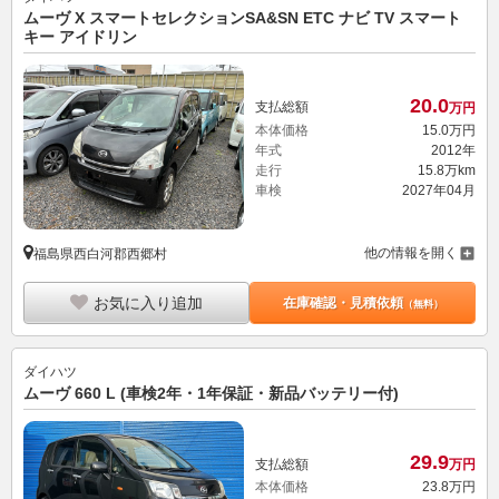
ムーヴ X スマートセレクションSA&SN ETC ナビ TV スマート
キー アイドリン
20.
0
支払総額
万円
本体価格
15.
0
万円
年式
2012年
走行
15.8万km
車検
2027年04月
他の情報を開く
福島県西白河郡西郷村
お気に入り追加
在庫確認・見積依頼
（無料）
ダイハツ
ムーヴ 660 L (車検2年・1年保証・新品バッテリー付)
29.
9
支払総額
万円
本体価格
23.
8
万円