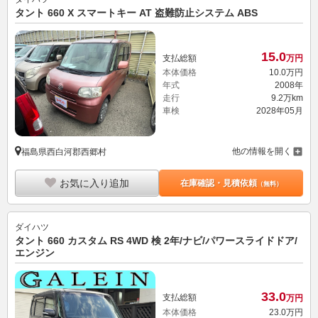
タント 660 X スマートキー AT 盗難防止システム ABS
15.
0
支払総額
万円
本体価格
10.
0
万円
年式
2008年
走行
9.2万km
車検
2028年05月
他の情報を開く
福島県西白河郡西郷村
お気に入り追加
在庫確認・見積依頼
（無料）
ダイハツ
タント 660 カスタム RS 4WD 検 2年/ナビ/パワースライドドア/
エンジン
33.
0
支払総額
万円
本体価格
23.
0
万円