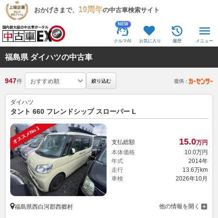
19周年
おかげさまで、
の中古車検索サイト
NEW
クルマAI
お気に入り
履歴
メニュー
福島県 ダイハツの中古車
947
件
絞り込む
提供：
ダイハツ
タント 660 フレンドシップ スローパー L
オススメNo.1
15.
0
支払総額
万円
本体価格
10.
0
万円
年式
2014年
走行
13.6万km
車検
2026年10月
他の情報を開く
福島県西白河郡西郷村