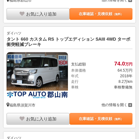
他の情報を開く
福島県郡山市
お気に入り追加
在庫確認・見積依頼
（無料）
ダイハツ
タント 660 カスタム RS トップエディション SAIII 4WD ターボ
衝突軽減ブレーキ
74.
0
支払総額
万円
本体価格
64.
5
万円
年式
2018年
走行
8.2万km
車検
車検整備無
他の情報を開く
福島県須賀川市
お気に入り追加
在庫確認・見積依頼
（無料）
ダイハツ