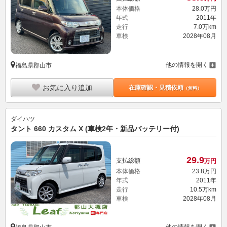
本体価格
28.
0
万円
年式
2011年
走行
7.0万km
車検
2028年08月
他の情報を開く
福島県郡山市
お気に入り追加
在庫確認・見積依頼
（無料）
ダイハツ
タント 660 カスタム X (車検2年・新品バッテリー付)
29.
9
支払総額
万円
本体価格
23.
8
万円
年式
2011年
走行
10.5万km
車検
2028年08月