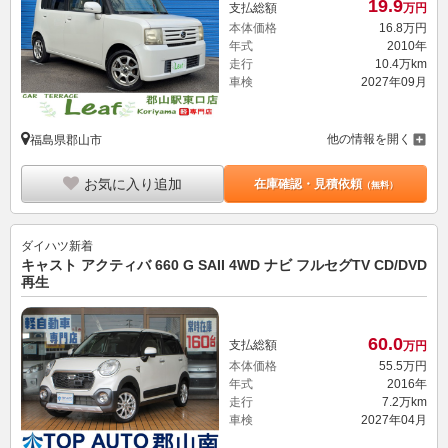
19.
9
支払総額
万円
本体価格
16.
8
万円
年式
2010年
走行
10.4万km
車検
2027年09月
他の情報を開く
福島県郡山市
お気に入り追加
在庫確認・見積依頼
（無料）
ダイハツ
新着
キャスト アクティバ 660 G SAII 4WD ナビ フルセグTV CD/DVD
再生
60.
0
支払総額
万円
本体価格
55.
5
万円
年式
2016年
走行
7.2万km
車検
2027年04月