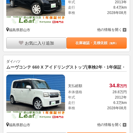
年式
2013年
走行
8.4万km
車検
2028年08月
他の情報を開く
福島県郡山市
お気に入り追加
在庫確認・見積依頼
（無料）
ダイハツ
ムーヴコンテ 660 X アイドリングストップ(車検2年・1年保証・
34.
8
支払総額
万円
本体価格
28.
8
万円
年式
2012年
走行
6.3万km
車検
2028年08月
他の情報を開く
福島県郡山市