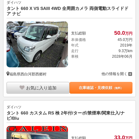
ダイハツ
タント 660 X VS SAIII 4WD 全周囲カメラ 両側電動スライドド
ア ナビ
50.
0
支払総額
万円
本体価格
45.
0
万円
年式
2019年
走行
9.3万km
車検
2028年06月
他の情報を開く
福島県西白河郡西郷村
お気に入り追加
在庫確認・見積依頼
（無料）
ダイハツ
タント 660 カスタム RS 検 2年付/ターボ/禁煙車/関東仕入/ナ
ビ/Blu
33.
0
支払総額
万円