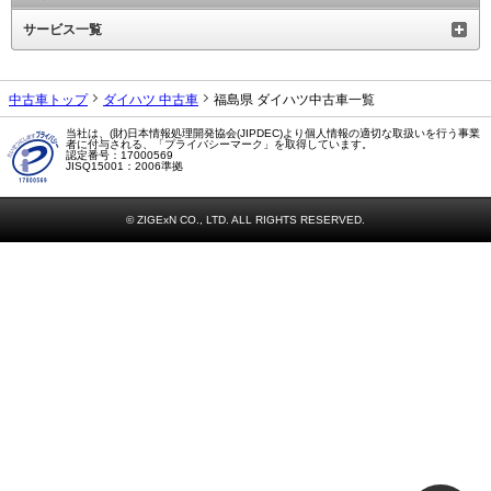
サービス一覧
中古車トップ
ダイハツ 中古車
福島県 ダイハツ中古車一覧
当社は、(財)日本情報処理開発協会(JIPDEC)より個人情報の適切な取扱いを行う事業
者に付与される、「プライバシーマーク」を取得しています。
認定番号：17000569
JISQ15001：2006準拠
© ZIGExN CO., LTD. ALL RIGHTS RESERVED.