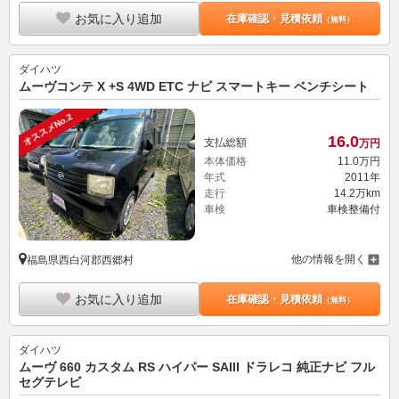
お気に入り追加
在庫確認・見積依頼
（無料）
ダイハツ
ムーヴコンテ X +S 4WD ETC ナビ スマートキー ベンチシート
オススメNo.2
16.
0
支払総額
万円
本体価格
11.
0
万円
年式
2011年
走行
14.2万km
車検
車検整備付
他の情報を開く
福島県西白河郡西郷村
お気に入り追加
在庫確認・見積依頼
（無料）
ダイハツ
ムーヴ 660 カスタム RS ハイパー SAIII ドラレコ 純正ナビ フル
セグテレビ