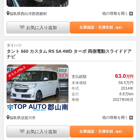
他の情報を開く
福島県西白河郡西郷村
お気に入り追加
在庫確認・見積依頼
（無料）
ダイハツ
タント 660 カスタム RS SA 4WD ターボ 両側電動スライドドア
ナビ
オススメNo.5
63.
0
支払総額
万円
本体価格
58.
5
万円
年式
2014年
走行
8.8万km
車検
2027年06月
他の情報を開く
福島県須賀川市
お気に入り追加
在庫確認・見積依頼
（無料）