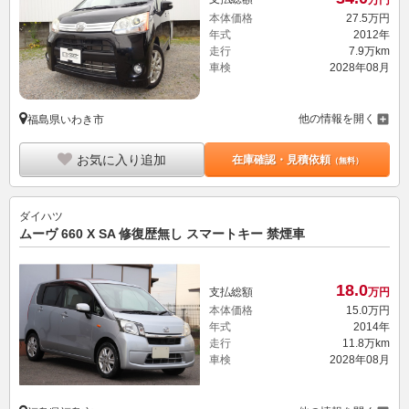
本体価格
27.
5
万円
年式
2012年
走行
7.9万km
車検
2028年08月
他の情報を開く
福島県いわき市
お気に入り追加
在庫確認・見積依頼
（無料）
ダイハツ
ムーヴ 660 X SA 修復歴無し スマートキー 禁煙車
18.
0
支払総額
万円
本体価格
15.
0
万円
年式
2014年
走行
11.8万km
車検
2028年08月