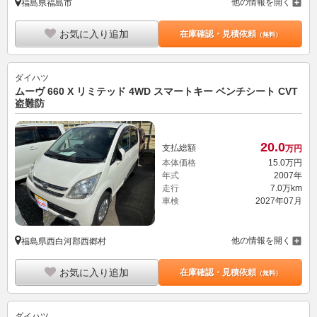
他の情報を開く
福島県福島市
お気に入り追加
在庫確認・見積依頼
（無料）
ダイハツ
ムーヴ 660 X リミテッド 4WD スマートキー ベンチシート CVT
盗難防
20.
0
支払総額
万円
本体価格
15.
0
万円
年式
2007年
走行
7.0万km
車検
2027年07月
他の情報を開く
福島県西白河郡西郷村
お気に入り追加
在庫確認・見積依頼
（無料）
ダイハツ