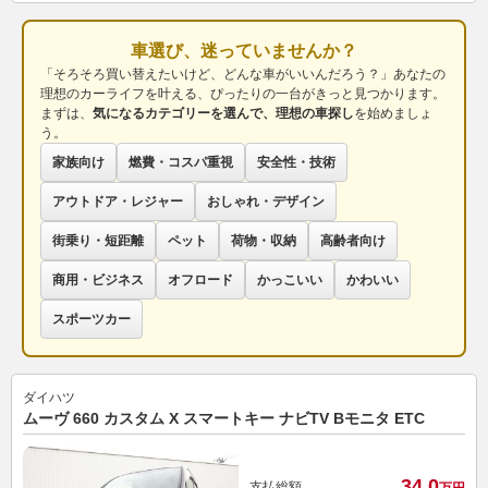
車選び、迷っていませんか？
「そろそろ買い替えたいけど、どんな車がいいんだろう？」あなたの
理想のカーライフを叶える、ぴったりの一台がきっと見つかります。
まずは、
気になるカテゴリーを選んで、理想の車探し
を始めましょ
う。
家族向け
燃費・コスパ重視
安全性・技術
アウトドア・レジャー
おしゃれ・デザイン
街乗り・短距離
ペット
荷物・収納
高齢者向け
商用・ビジネス
オフロード
かっこいい
かわいい
スポーツカー
ダイハツ
ムーヴ 660 カスタム X スマートキー ナビTV Bモニタ ETC
34.
0
支払総額
万円