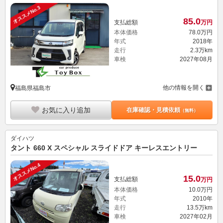
オススメNo.3
85.
0
支払総額
万円
本体価格
78.
0
万円
年式
2018年
走行
2.3万km
車検
2027年08月
他の情報を開く
福島県福島市
お気に入り追加
在庫確認・見積依頼
（無料）
ダイハツ
タント 660 X スペシャル スライドドア キーレスエントリー
オススメNo.4
15.
0
支払総額
万円
本体価格
10.
0
万円
年式
2010年
走行
13.5万km
車検
2027年02月