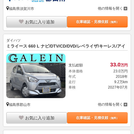
他の情報を開く
福島県須賀川市
お気に入り追加
在庫確認・見積依頼
（無料）
ダイハツ
ミライース 660 L ナビ/DTV/CD/DVD/レベライザ/キーレス/アイ
33.
0
支払総額
万円
本体価格
23.
0
万円
年式
2018年
走行
9.2万km
車検
2027年07月
他の情報を開く
福島県郡山市
お気に入り追加
在庫確認・見積依頼
（無料）