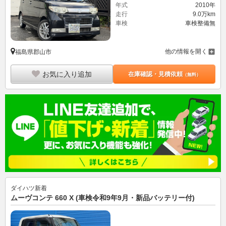
年式
2010年
走行
9.0万km
車検
車検整備無
他の情報を開く
福島県郡山市
お気に入り追加
在庫確認・見積依頼
（無料）
ダイハツ
新着
ムーヴコンテ 660 X (車検令和9年9月・新品バッテリー付)