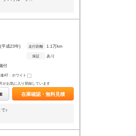
年(平成23年)
1.1万km
走行距離
あり
保証
備付
3速AT
｜
ホワイト
方がお気に入り登録しています
加
在庫確認・無料見積
まで♪