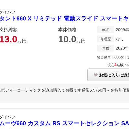
ダイハツ
タント660 X リミテッド 電動スライド スマートキ
支払総額
本体価格
2009
年式
13.
0
10.
0
なし
修理歴
万円
万円
2028
車検
軽自動車
｜
660cc
｜
4
現在
名以下
お気に入りに追
ィーコーティングを追加購入でお得です通常57,750円～を特別価格20,
ダイハツ
ムーヴ660 カスタム RS スマートセレクション S