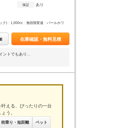
あり
保証
月
ック)
｜
1,000cc
｜
無段階変速
｜
パールホワ
加
在庫確認・無料見積
ントでもあり...
を叶える、ぴったりの一台
しょう。
街乗り・短距離
ペット