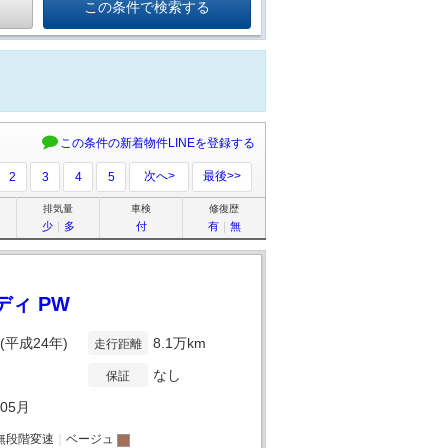
この条件の新着物件LINEを登録する
次へ>
最後>>
2
3
4
5
排気量
車検
修復歴
少
｜
多
付
有
｜
無
ディ PW
年(平成24年)
8.1万km
走行距離
なし
保証
年05月
無段階変速
｜
ベージュ