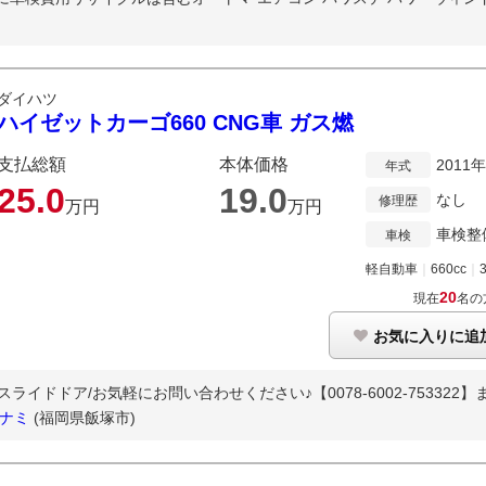
ダイハツ
ハイゼットカーゴ660 CNG車 ガス燃
支払総額
本体価格
2011
年式
25.
0
19.
0
なし
修理歴
万円
万円
車検整
車検
軽自動車
｜
660cc
｜
20
現在
名の
お気に入りに追
イドドア/お気軽にお問い合わせください♪【0078-6002-753322】
Eミナミ
(福岡県飯塚市)