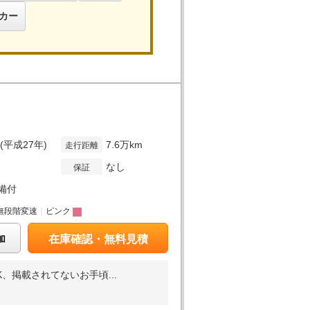
カー
年(平成27年)
7.6万km
走行距離
なし
保証
備付
無段階変速
｜
ピンク
加
在庫確認・無料見積
掲載されてないお手頃...