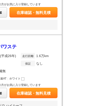
の方がお気に入り登録しています
加
在庫確認・無料見積
 パワステ
年(平成26年)
1.6万km
走行距離
なし
保証
備無
3速AT
｜
ホワイト
の方がお気に入り登録しています
加
在庫確認・無料見積
 ハイルーフ...