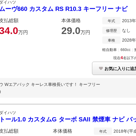
ダイハツ
ムーヴ660 カスタム RS R10.3 キーフリー ナビ
支払総額
本体価格
2013
年式
34.
0
29.
0
なし
修理歴
万円
万円
2028
車検
軽自動車
｜
660cc
｜
4
現在
名以下
お気に入りに追
ウ Wエアバック キーレス車検長いです！ キーフリー
)
ダイハツ
トール1.0 カスタムG ターボ SAII 禁煙車 ナビ
支払総額
本体価格
2018年(平
年式