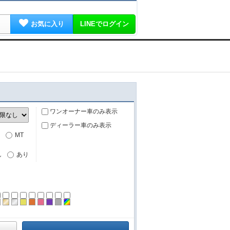
お気に入り
LINEでログイン
ワンオーナー車のみ表示
ディーラー車のみ表示
MT
し
あり
ーン
ラック
ブラウン
ゴールド
シルバー
イエロー
オレンジ
ピンク
パープル
グレー
その他