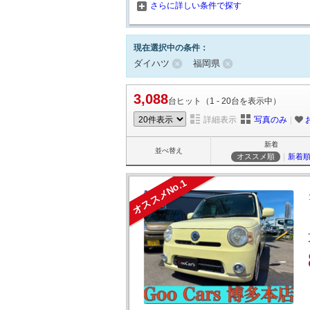
さらに詳しい条件で探す
現在選択中の条件：
ダイハツ
福岡県
3,088
台ヒット（1 - 20台を表示中）
詳細表示
写真のみ
｜
新着
並べ替え
オススメ順
｜
新着
オススメNo.1