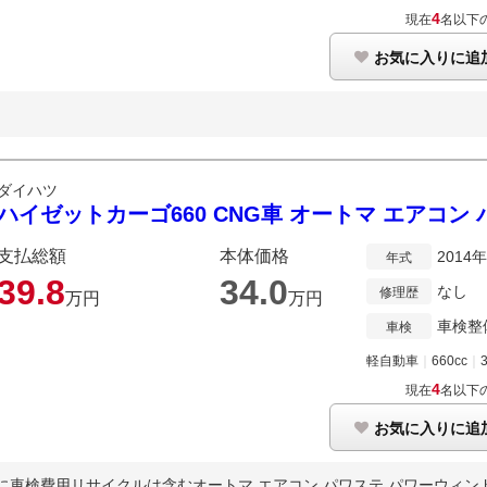
4
現在
名以下
お気に入りに追
ダイハツ
ハイゼットカーゴ660 CNG車 オートマ エアコン
支払総額
本体価格
2014
年式
39.
8
34.
0
なし
修理歴
万円
万円
車検整
車検
軽自動車
｜
660cc
｜
4
現在
名以下
お気に入りに追
額に車検費用リサイクルは含むオートマ エアコン パワステ パワーウィンドウ