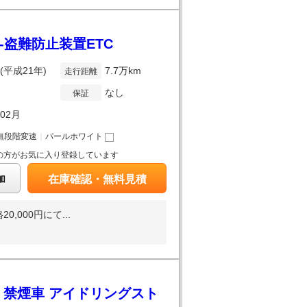
-盗難防止装置ETC
年(平成21年)
7.7万km
走行距離
なし
保証
年02月
無段階変速
｜
パールホワイト
の方がお気に入り登録しています
加
在庫確認・無料見積
000円にて...
A 禁煙車 アイドリングスト