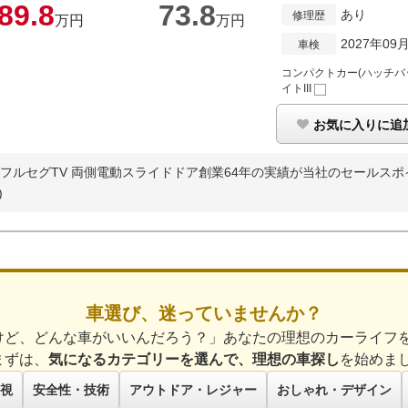
89.
8
73.
8
あり
修理歴
万円
万円
2027年09
車検
コンパクトカー(ハッチバ
イトIII
お気に入りに追
ラ フルセグTV 両側電動スライドドア創業64年の実績が当社のセールスポイ
)
車選び、迷っていませんか？
けど、どんな車がいいんだろう？」あなたの理想のカーライフ
まずは、
気になるカテゴリーを選んで、理想の車探し
を始めま
視
安全性・技術
アウトドア・レジャー
おしゃれ・デザイン