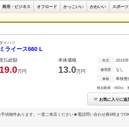
商用・ビジネス
オフロード
かっこいい
かわいい
スポーツ
ダイハツ
ミライース660 L
支払総額
本体価格
2015
年式
19.
0
13.
0
なし
修理歴
万円
万円
車検整
車検
軽自動車
｜
660cc
｜
お気に入りに追
手頃物件あります。一度ご来店ください★電話問い合わせ夜6時までOK、