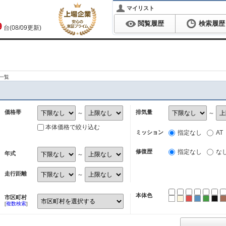
マイリスト
閲覧履歴
検索履歴
9
台(08/09更新)
一覧
価格帯
排気量
～
～
本体価格で絞り込む
ミッション
指定なし
AT
修復歴
指定なし
な
年式
～
走行距離
～
本体色
市区町村
ホワイト
パール
レッド
ブルー
グリ
ブ
[
複数検索
]