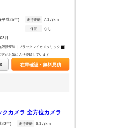
年(平成25年)
7.1万km
走行距離
なし
保証
年03月
無段階変速
｜
ブラックマイカメタリック
の方がお気に入り登録しています
加
在庫確認・無料見積
 バックカメラ 全方位カメラ
成30年)
6.1万km
走行距離