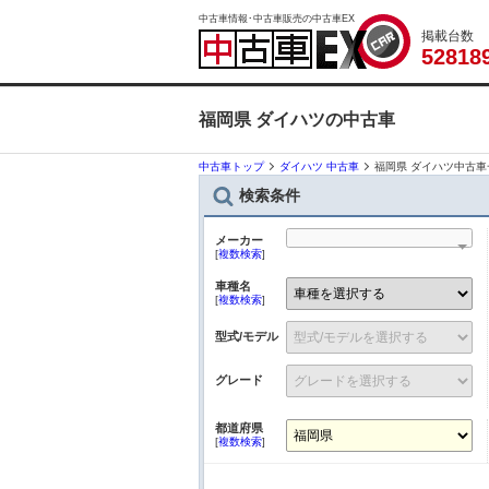
中古車情報･中古車販売の中古車EX
掲載台数
5
2
8
1
8
福岡県 ダイハツの中古車
中古車トップ
ダイハツ 中古車
福岡県 ダイハツ中古車
検索条件
メーカー
[
複数検索
]
車種名
[
複数検索
]
型式/モデル
グレード
都道府県
[
複数検索
]