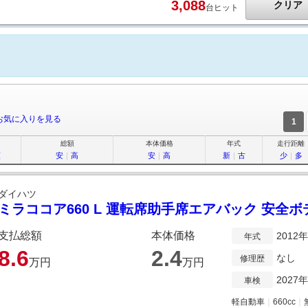
3,088
クリア
台ヒット
お気に入りを見る
1
総額
本体価格
年式
走行距離
順
安
｜
高
安
｜
高
新
｜
古
少
｜
多
ダイハツ
ミラココア660 L 運転席助手席エアバック 安全ボ
支払総額
本体価格
2012
年式
8.
6
2.
4
なし
修理歴
万円
万円
2027
車検
軽自動車
｜
660cc
｜