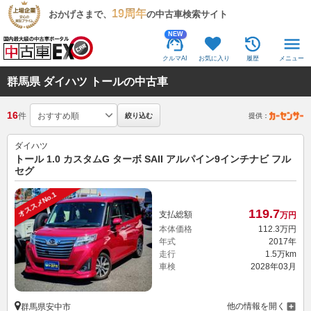
19周年
おかげさまで、
の中古車検索サイト
NEW
クルマAI
お気に入り
履歴
メニュー
群馬県 ダイハツ トールの中古車
16
件
絞り込む
提供：
ダイハツ
トール 1.0 カスタムG ターボ SAII アルパイン9インチナビ フル
セグ
オススメNo.1
119.
7
支払総額
万円
本体価格
112.
3
万円
年式
2017年
走行
1.5万km
車検
2028年03月
他の情報を開く
群馬県安中市