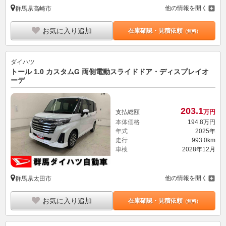
他の情報を開く
群馬県高崎市
お気に入り追加
在庫確認・見積依頼
（無料）
ダイハツ
トール 1.0 カスタムG 両側電動スライドドア・ディスプレイオ
ーデ
203.
1
支払総額
万円
本体価格
194.
8
万円
年式
2025年
走行
993.0km
車検
2028年12月
他の情報を開く
群馬県太田市
お気に入り追加
在庫確認・見積依頼
（無料）