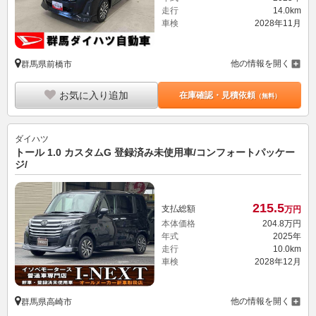
走行
14.0km
車検
2028年11月
他の情報を開く
群馬県前橋市
お気に入り追加
在庫確認・見積依頼
（無料）
ダイハツ
トール 1.0 カスタムG 登録済み未使用車/コンフォートパッケー
ジ/
215.
5
支払総額
万円
本体価格
204.
8
万円
年式
2025年
走行
10.0km
車検
2028年12月
他の情報を開く
群馬県高崎市