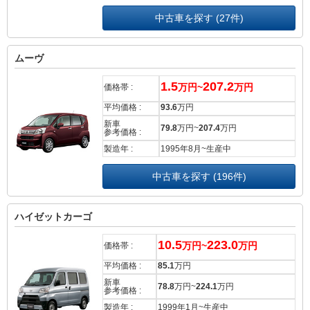
中古車を探す (27件)
ムーヴ
1.5
207.2
万円~
万円
価格帯 :
平均価格 :
93.6
万円
新車
79.8
万円~
207.4
万円
参考価格 :
製造年 :
1995年8月~生産中
中古車を探す (196件)
ハイゼットカーゴ
10.5
223.0
万円~
万円
価格帯 :
平均価格 :
85.1
万円
新車
78.8
万円~
224.1
万円
参考価格 :
製造年 :
1999年1月~生産中