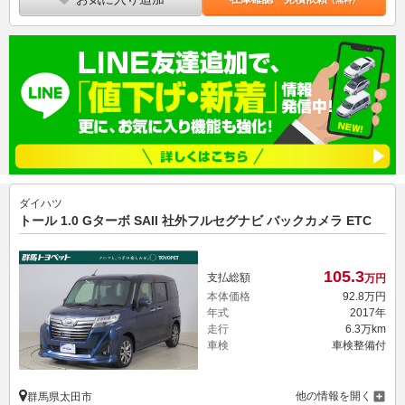
ダイハツ
トール 1.0 Gターボ SAII 社外フルセグナビ バックカメラ ETC
105.
3
支払総額
万円
本体価格
92.
8
万円
年式
2017年
走行
6.3万km
車検
車検整備付
他の情報を開く
群馬県太田市