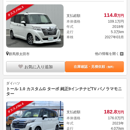
オススメNo.3
114.
8
支払総額
万円
本体価格
109.
1
万円
年式
2018年
走行
5.3万km
車検
2027年03月
他の情報を開く
群馬県太田市
お気に入り追加
在庫確認・見積依頼
（無料）
ダイハツ
トール 1.0 カスタムG ターボ 純正9インチナビTV パノラマモニ
ター
オススメNo.4
182.
8
支払総額
万円
本体価格
176.
0
万円
年式
2023年
走行
4.0万km