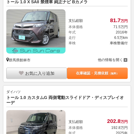
トール 1.0 X SAII 禁煙車 純正ナビ Bカメラ
81.
7
支払総額
万円
本体価格
71.
5
万円
年式
2016年
走行
6.5万km
車検
車検整備付
他の情報を開く
群馬県館林市
お気に入り追加
在庫確認・見積依頼
（無料）
ダイハツ
トール 1.0 カスタムG 両側電動スライドドア・ディスプレイオ
ーデ
202.
8
支払総額
万円
本体価格
192.
8
万円
年式
2025年