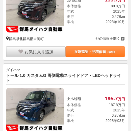
支払総額
万円
本体価格
189.
8
万円
年式
2025年
走行
0.4万km
車検
2028年10月
他の情報を開く
群馬県北群馬郡吉岡町
お気に入り追加
在庫確認・見積依頼
（無料）
ダイハツ
トール 1.0 カスタムG 両側電動スライドドア・LEDヘッドライ
ト
195.
7
支払総額
万円
本体価格
187.
8
万円
年式
2025年
走行
0.8万km
車検
2028年03月