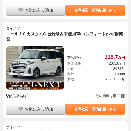
お気に入り追加
在庫確認・見積依頼
（無料）
ダイハツ
トール 1.0 カスタムG 登録済み未使用車/コンフォートpkg/衝突
被
218.
7
支払総額
万円
本体価格
207.
8
万円
年式
2025年
走行
10.0km
車検
2028年12月
他の情報を開く
群馬県高崎市
お気に入り追加
在庫確認・見積依頼
（無料）
ダイハツ