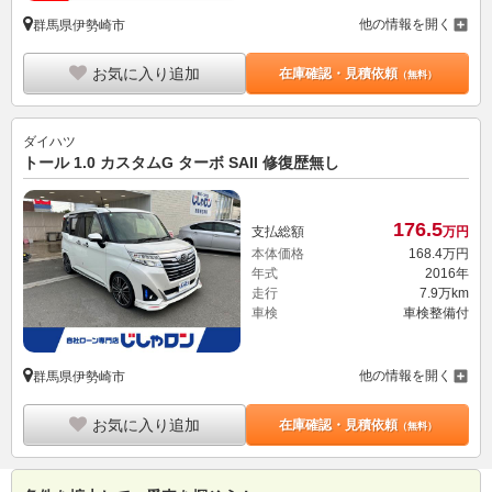
他の情報を開く
群馬県伊勢崎市
お気に入り追加
在庫確認・見積依頼
（無料）
ダイハツ
トール 1.0 カスタムG ターボ SAII 修復歴無し
176.
5
支払総額
万円
本体価格
168.
4
万円
年式
2016年
走行
7.9万km
車検
車検整備付
他の情報を開く
群馬県伊勢崎市
お気に入り追加
在庫確認・見積依頼
（無料）