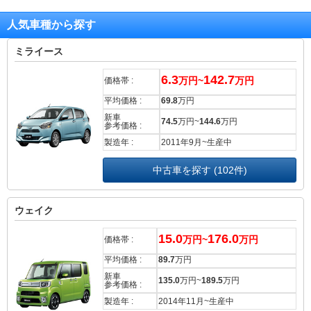
人気車種から探す
ミライース
6.3
142.7
万円~
万円
価格帯 :
平均価格 :
69.8
万円
新車
74.5
万円~
144.6
万円
参考価格 :
製造年 :
2011年9月~生産中
中古車を探す (102件)
ウェイク
15.0
176.0
万円~
万円
価格帯 :
平均価格 :
89.7
万円
新車
135.0
万円~
189.5
万円
参考価格 :
製造年 :
2014年11月~生産中