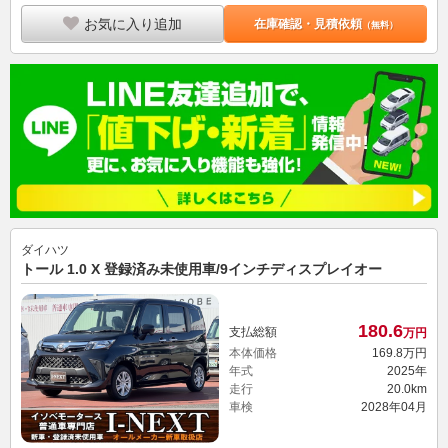
お気に入り追加
在庫確認・見積依頼
（無料）
ダイハツ
トール 1.0 X 登録済み未使用車/9インチディスプレイオー
180.
6
支払総額
万円
本体価格
169.
8
万円
年式
2025年
走行
20.0km
車検
2028年04月