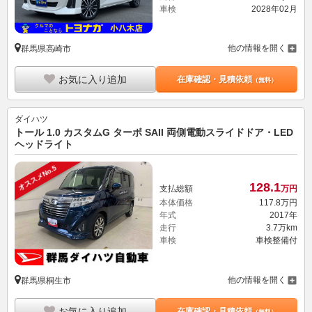
車検
2028年02月
他の情報を開く
群馬県高崎市
お気に入り追加
在庫確認・見積依頼
（無料）
ダイハツ
トール 1.0 カスタムG ターボ SAII 両側電動スライドドア・LED
ヘッドライト
オススメNo.5
128.
1
支払総額
万円
本体価格
117.
8
万円
年式
2017年
走行
3.7万km
車検
車検整備付
他の情報を開く
群馬県桐生市
お気に入り追加
在庫確認・見積依頼
（無料）