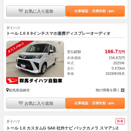
お気に入り追加
在庫確認・見積依頼
（無料）
ダイハツ
トール 1.0 X 9インチスマホ連携ディスプレーオーディオ
オススメNo.2
166.
7
支払総額
万円
本体価格
156.
8
万円
年式
2025年
走行
0.4万km
車検
2028年09月
他の情報を開く
群馬県高崎市
お気に入り追加
在庫確認・見積依頼
（無料）
ダイハツ
新着
トール 1.0 カスタムG SAII 社外ナビ バックカメラ スマアシ2