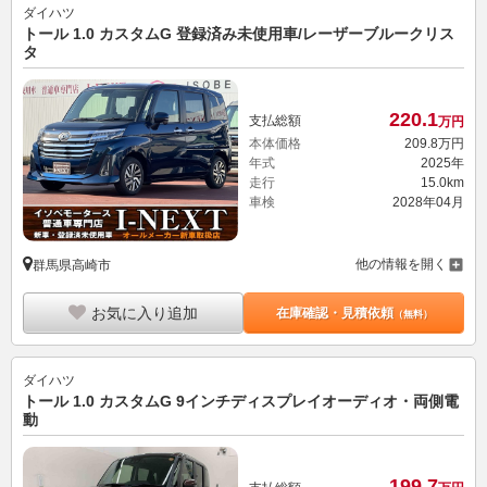
ダイハツ
トール 1.0 カスタムG 登録済み未使用車/レーザーブルークリス
タ
220.
1
支払総額
万円
本体価格
209.
8
万円
年式
2025年
走行
15.0km
車検
2028年04月
他の情報を開く
群馬県高崎市
お気に入り追加
在庫確認・見積依頼
（無料）
ダイハツ
トール 1.0 カスタムG 9インチディスプレイオーディオ・両側電
動
199.
7