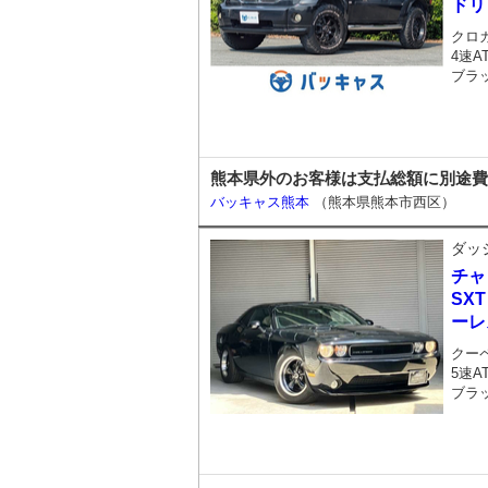
ドリ
クロ
4速A
ブラ
熊本県外のお客様は支払総額に別途費
バッキャス熊本
（熊本県熊本市西区）
ダッ
チャ
SX
ーレ
クー
5速A
ブラ