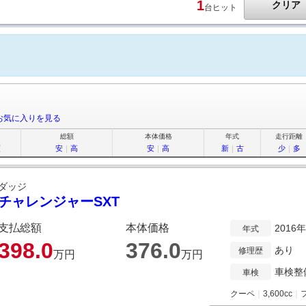
1
クリア
台ヒット
お気に入りを見る
総額
本体価格
年式
走行距離
順
安
｜
高
安
｜
高
新
｜
古
少
｜
多
ダッジ
チャレンジャーSXT
支払総額
本体価格
2016
年式
398.
0
376.
0
あり
修理歴
万円
万円
車検整
車検
クーペ
｜
3,600cc
｜