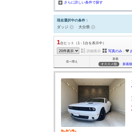
さらに詳しい条件で探す
現在選択中の条件：
ダッジ
大分県
1
台ヒット（1 - 1台を表示中）
詳細表示
写真のみ
｜
新着
並べ替え
オススメ順
｜
新着