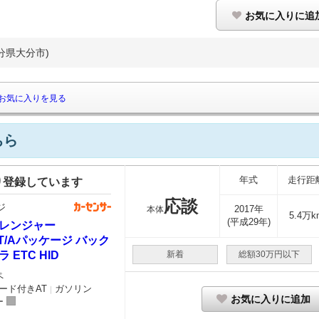
お気に入りに追
分県大分市)
お気に入りを見る
ちら
年式
走行距
り登録しています
応談
ジ
2017年
本体
5.4万k
(平成29年)
レンジャー
T T/Aパッケージ バック
 ETC HID
新着
総額30万円以下
ペ
ード付きAT
ガソリン
｜
お気に入りに追加
ー