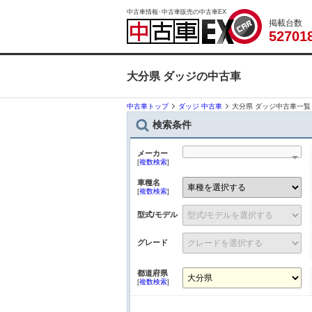
中古車情報･中古車販売の中古車EX
掲載台数
5
2
7
0
1
大分県 ダッジの中古車
中古車トップ
ダッジ 中古車
大分県 ダッジ中古車一覧
検索条件
メーカー
[
複数検索
]
車種名
[
複数検索
]
型式/モデル
グレード
都道府県
[
複数検索
]