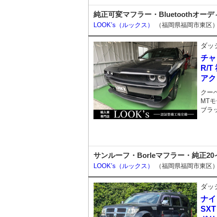
純正可変マフラー・Bluetoothオ
LOOK’s（ルックス）
（福岡県福岡市東区
ダッ
チャ
R/
アク
クー
MTモ
ブラ
サンルーフ・Borleマフラー・純正2
LOOK’s（ルックス）
（福岡県福岡市東区
ダッ
ナイ
SXT