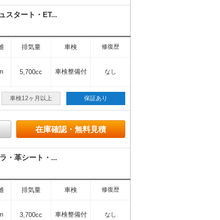
タート・ET...
離
排気量
車検
修復歴
m
車検整備付
5,700cc
なし
車検12ヶ月以上
保証あり
在庫確認・無料見積
・革シート・...
離
排気量
車検
修復歴
m
車検整備付
3,700cc
なし