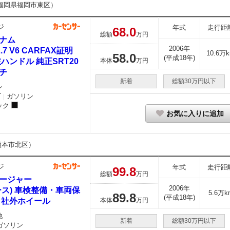
福岡県福岡市東区）
ジ
年式
走行距
68.
0
総額
万円
ナム
2006年
2.7 V6 CARFAX証明
10.6万
58.
0
(平成18年)
左ハンドル 純正SRT20
本体
万円
チ
新着
総額30万円以下
ン
T
ガソリン
｜
ック
お気に入りに追加
熊本市北区）
ジ
年式
走行距
99.
8
総額
万円
ージャー
2006年
ース) 車検整備・車両保
5.6万k
89.
8
(平成18年)
 社外ホイール
本体
万円
他
新着
総額30万円以下
ガソリン