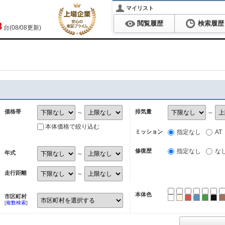
マイリスト
閲覧履歴
検索履歴
8
台(08/08更新)
価格帯
排気量
～
～
本体価格で絞り込む
ミッション
指定なし
AT
修復歴
指定なし
な
年式
～
走行距離
～
本体色
市区町村
ホワイト
パール
レッド
ブルー
グリ
ブ
[
複数検索
]