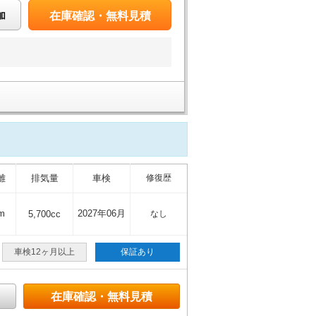
加
在庫確認・無料見積
離
排気量
車検
修復歴
m
2027年06月
5,700cc
なし
車検12ヶ月以上
保証あり
在庫確認・無料見積