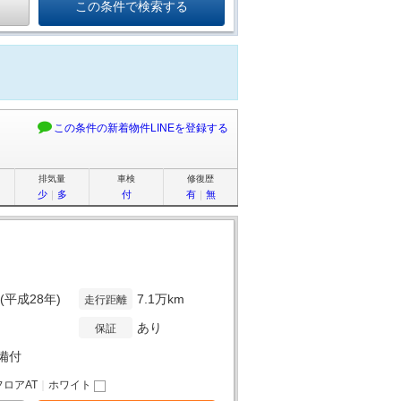
この条件の新着物件LINEを登録する
排気量
車検
修復歴
少
｜
多
付
有
｜
無
年(平成28年)
7.1万km
走行距離
あり
保証
備付
フロアAT
｜
ホワイト