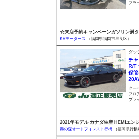
ブラ
☆来店予約キャンペーンガソリン満タ
KRモータース
（福岡県福岡市早良区）
ダッ
チャ
R/
保管
20
クー
フロア
ブラ
2021年モデル カナダ生産 HEMIエンジ
轟の森オートフォレスト行橋
（福岡県行橋