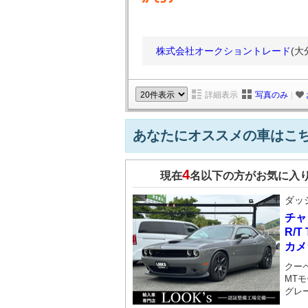
株式会社オークショントレード
(大
詳細表示
写真のみ
｜
あなたにオススメの車はこ
4
現在
名以下の方がお気に入
ダッ
チャ
R/
カメラ
クー
MTモ
グレ