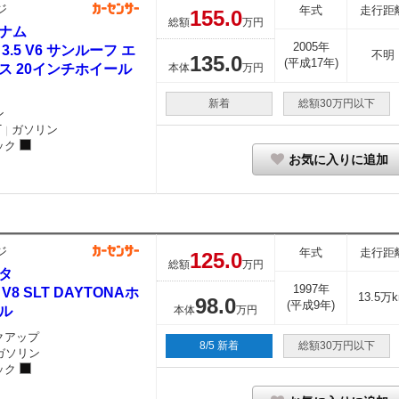
ジ
年式
走行距
155.
0
総額
万円
ナム
2005年
 3.5 V6 サンルーフ エ
不明
135.
0
(平成17年)
ス 20インチホイール
本体
万円
新着
総額30万円以下
ン
T
ガソリン
｜
ック
お気に入りに追加
ジ
年式
走行距
125.
0
総額
万円
タ
1997年
L V8 SLT DAYTONAホ
13.5万
98.
0
(平成9年)
ル
本体
万円
クアップ
8/5 新着
総額30万円以下
ガソリン
ック