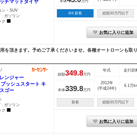
ッチマッドタイヤ
本体
万円
カン・SUV
8/4 新着
総額30万円以下
T
ガソリン
｜
ック
お気に入りに追加
用を頂きます。予めご了承くださいませ。各種オートローンも取り扱
ジ
年式
走行距
349.
8
総額
万円
レンジャー
2012年
T プッシュスタート キ
6.1万k
339.
8
(平成24年)
スゴー
本体
万円
ペ
新着
総額30万円以下
T
ガソリン
｜
ック
お気に入りに追加