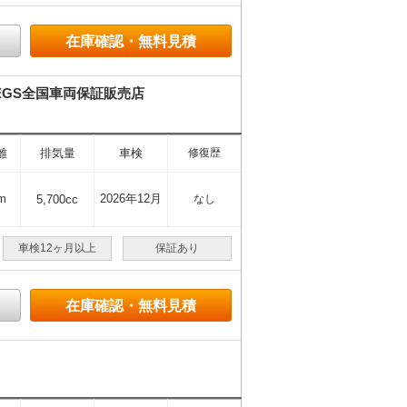
在庫確認・無料見積
EGS全国車両保証販売店
離
排気量
車検
修復歴
m
2026年12月
5,700cc
なし
車検12ヶ月以上
保証あり
在庫確認・無料見積