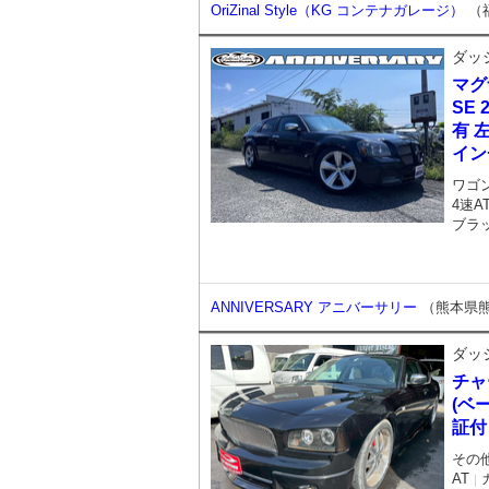
OriZinal Style（KG コンテナガレージ）
（
ダッ
マグ
SE 
有 
イン
ワゴ
4速A
ブラ
ANNIVERSARY アニバーサリー
（熊本県
ダッ
チャ
(ベ
証付
その
AT
｜