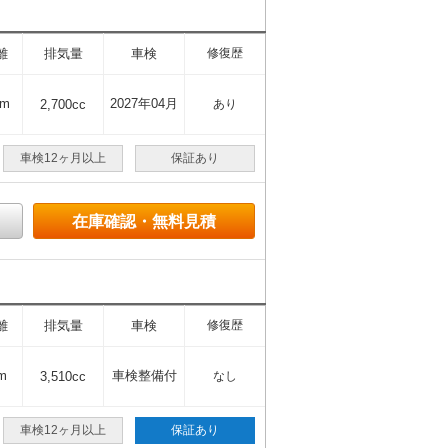
離
排気量
車検
修復歴
km
2027年04月
2,700cc
あり
車検12ヶ月以上
保証あり
在庫確認・無料見積
離
排気量
車検
修復歴
m
車検整備付
3,510cc
なし
車検12ヶ月以上
保証あり