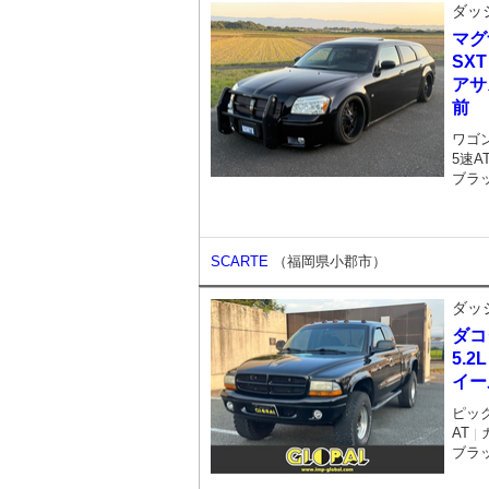
ダッ
マグ
SXT
アサ
前
ワゴ
5速A
ブラ
SCARTE
（福岡県小郡市）
ダッ
ダコ
5.2
イー
ピッ
AT
｜
ブラ