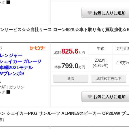
ック
お気に入りに追加
ンサービス☆☆自社リース ローン90％☆車下取り高く買取強化☆
ジ
年式
走行距
825.
6
総額
万円
レンジャー
2023年
T シェイカー ガレージ
1.9万k
799.
0
(令和5年)
車輌2021モデル
本体
万円
AWブレンボ9
新着
総額30万円以下
ペ
AT
ガソリン
｜
ック
お気に入りに追加
ン シェイカーPKG サンルーフ ALPINE9スピーカー OP20AW ブ...
市）