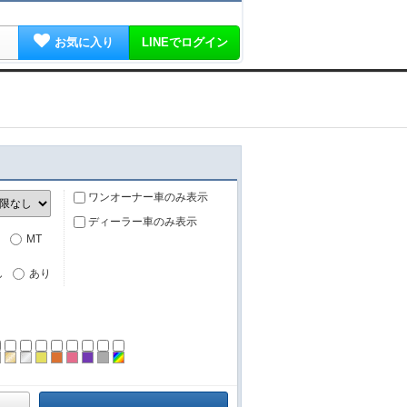
お気に入り
LINEでログイン
ワンオーナー車のみ表示
ディーラー車のみ表示
MT
し
あり
ーン
ラック
ブラウン
ゴールド
シルバー
イエロー
オレンジ
ピンク
パープル
グレー
その他