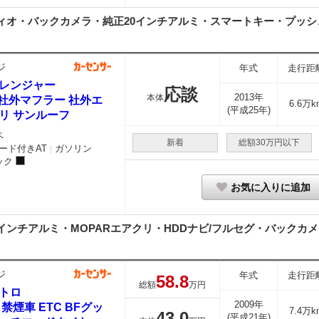
ーディオ・バックカメラ・純正20インチアルミ・スマートキー・プッシュス
）
ジ
年式
走行距
レンジャー
応談
2013年
本体
T 社外マフラー 社外エ
6.6万k
(平成25年)
リ サンルーフ
ペ
新着
総額30万円以下
ード付きAT
ガソリン
｜
ック
お気に入りに追加
0インチアルミ・MOPARエアクリ・HDDナビ/フルセグ・バックカメラ
）
ジ
年式
走行距
58.
8
総額
万円
トロ
2009年
 禁煙車 ETC BFグッ
7.4万k
43.
0
(平成21年)