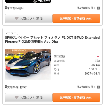
他の情報を開く
東京都板橋区
お気に入り追加
在庫確認・見積依頼
（無料）
フェラーリ
SF90スパイダー アセット フィオラノ F1 DCT E4WD Extended
Fiorano(FIO2)装備車/Blu Abu Dha
－
支払総額
本体価格
応談
年式
2024年
走行
150.0km
車検
2027年08月
他の情報を開く
愛知県春日井市
お気に入り追加
在庫確認・見積依頼
（無料）