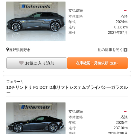
－
支払総額
本体価格
応談
年式
2024年
走行
0.1万km
車検
2027年07月
他の情報を開く
長野県長野市
お気に入り追加
在庫確認・見積依頼
（無料）
フェラーリ
12チリンドリ F1 DCT D車リフトシステムプライバシーガラスル
ー
－
支払総額
本体価格
応談
年式
2025年
走行
237.0km
車検
2028年08月