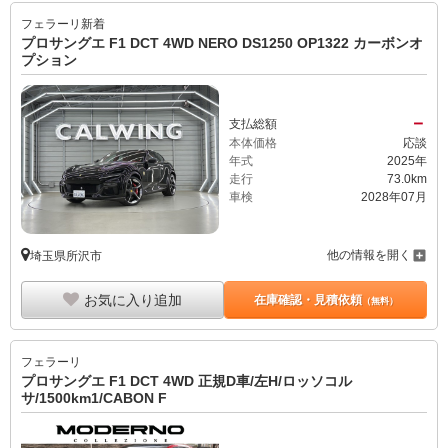
フェラーリ
新着
プロサングエ F1 DCT 4WD NERO DS1250 OP1322 カーボンオ
プション
－
支払総額
本体価格
応談
年式
2025年
走行
73.0km
車検
2028年07月
他の情報を開く
埼玉県所沢市
お気に入り追加
在庫確認・見積依頼
（無料）
フェラーリ
プロサングエ F1 DCT 4WD 正規D車/左H/ロッソコル
サ/1500km1/CABON F