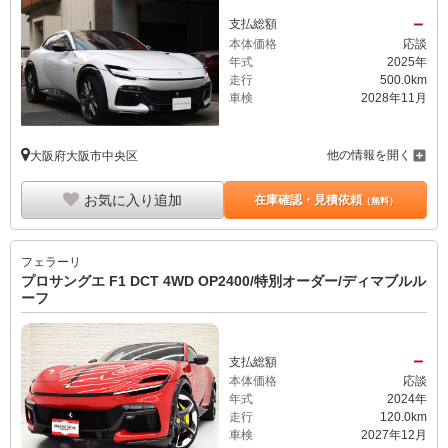
－
支払総額
本体価格
応談
年式
2025年
走行
500.0km
車検
2028年11月
他の情報を開く
大阪府大阪市中央区
お気に入り追加
在庫確認・見積依頼
（無料）
フェラーリ
プロサングエ F1 DCT 4WD OP2400/特別オーダー/ディマブルル
ーフ
－
支払総額
本体価格
応談
年式
2024年
走行
120.0km
車検
2027年12月