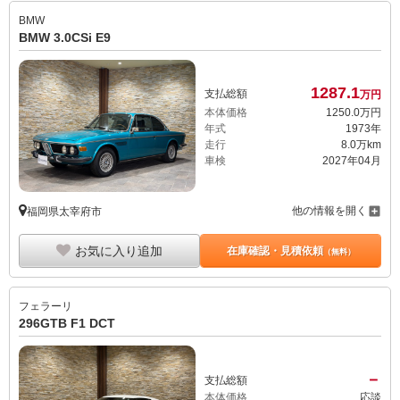
BMW
BMW 3.0CSi E9
1287.
1
支払総額
万円
本体価格
1250.
0
万円
年式
1973年
走行
8.0万km
車検
2027年04月
他の情報を開く
福岡県太宰府市
お気に入り追加
在庫確認・見積依頼
（無料）
フェラーリ
296GTB F1 DCT
－
支払総額
本体価格
応談