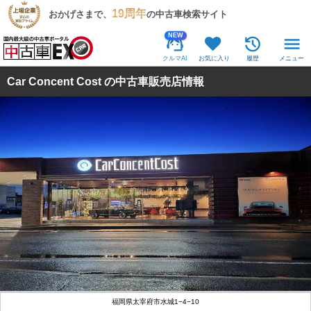
19周年
おかげさまで、
の中古車検索サイト
NEW
クルマAI
お気に入り
履歴
メニュー
Car Concent Cost の中古車販売店情報
福岡県太宰府市水城1−4−10