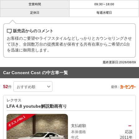
営業時間
09:30～18:00
定休日
毎週水曜日
販売店からのコメント
お客様のご要望やライフスタイルなどしっかりとカウンセリングさせ
て頂き、全国数万台の提携業者が保有する共有在庫からご希望の1台
を迅速に御用意します。
最終更新日:2026/08/09
Car Concent Cost の中古車一覧
52
件
提供：
レクサス
LFA 4.8 youtube解説動画有り
オススメNo.1
－
支払総額
本体価格
応談
年式
2011年