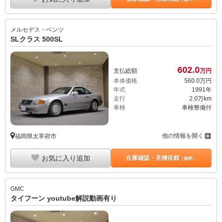
メルセデス・ベンツ
SLクラス 500SL
602.
0
支払総額
万円
本体価格
560.
0
万円
年式
1991年
走行
2.0万km
車検
車検整備付
他の情報を開く
福岡県太宰府市
お気に入り追加
在庫確認・見積依頼
（無料）
GMC
タイフーン youtube解説動画有り