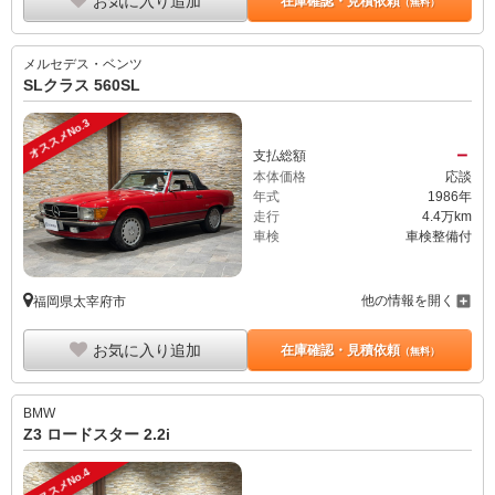
お気に入り追加
在庫確認・見積依頼
（無料）
メルセデス・ベンツ
SLクラス 560SL
オススメNo.3
－
支払総額
本体価格
応談
年式
1986年
走行
4.4万km
車検
車検整備付
他の情報を開く
福岡県太宰府市
お気に入り追加
在庫確認・見積依頼
（無料）
BMW
Z3 ロードスター 2.2i
オススメNo.4