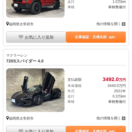
走行
1.0万km
車検
車検整備付
他の情報を開く
福岡県太宰府市
お気に入り追加
在庫確認・見積依頼
（無料）
マクラーレン
720Sスパイダー 4.0
3492.
0
支払総額
万円
本体価格
3440.
0
万円
年式
2021年
走行
0.3万km
車検
車検整備付
他の情報を開く
福岡県太宰府市
お気に入り追加
在庫確認・見積依頼
（無料）