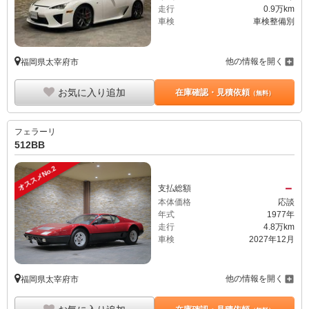
走行
0.9万km
車検
車検整備別
他の情報を開く
福岡県太宰府市
お気に入り追加
在庫確認・見積依頼
（無料）
フェラーリ
512BB
オススメNo.2
－
支払総額
本体価格
応談
年式
1977年
走行
4.8万km
車検
2027年12月
他の情報を開く
福岡県太宰府市