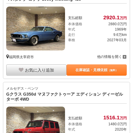
2920.
1
支払総額
万円
本体価格
2880.
0
万円
年式
1969年
走行
9.6万km
車検
2027年03月
他の情報を開く
福岡県太宰府市
お気に入り追加
在庫確認・見積依頼
（無料）
メルセデス・ベンツ
Gクラス G350d マヌファクトゥーア エディション ディーゼル
ターボ 4WD
1516.
1
支払総額
万円
本体価格
1480.
0
万円
年式
2020年