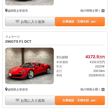
他の情報を開く
福岡県太宰府市
お気に入り追加
在庫確認・見積依頼
（無料）
フェラーリ
296GTS F1 DCT
4172.
5
支払総額
万円
本体価格
4150.
0
万円
年式
2025年
走行
200.0km
車検
2028年05月
他の情報を開く
福岡県太宰府市
お気に入り追加
在庫確認・見積依頼
（無料）