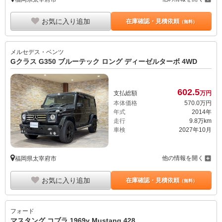
お気に入り追加
在庫確認・見積依頼
（無料）
メルセデス・ベンツ
Gクラス G350 ブルーテック ロング ディーゼルターボ 4WD
602.
5
支払総額
万円
本体価格
570.
0
万円
年式
2014年
走行
9.8万km
車検
2027年10月
他の情報を開く
福岡県太宰府市
お気に入り追加
在庫確認・見積依頼
（無料）
フォード
マスタング コブラ 1969y Mustang 428