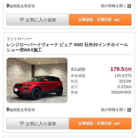
他の情報を開く
福岡県太宰府市
お気に入り追加
在庫確認・見積依頼
（無料）
ランドローバー
レンジローバーイヴォーク ピュア 4WD 社外20インチホイール
ショー用WAX施工
179.
5
支払総額
万円
本体価格
145.
0
万円
年式
2013年
走行
6.3万km
車検
2026年09月
他の情報を開く
福岡県太宰府市
お気に入り追加
在庫確認・見積依頼
（無料）