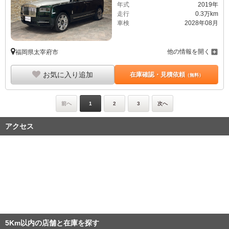
年式
2019年
走行
0.3万km
車検
2028年08月
他の情報を開く
福岡県太宰府市
お気に入り追加
在庫確認・見積依頼
（無料）
前へ
1
2
3
次へ
アクセス
5Km以内の店舗と在庫を探す