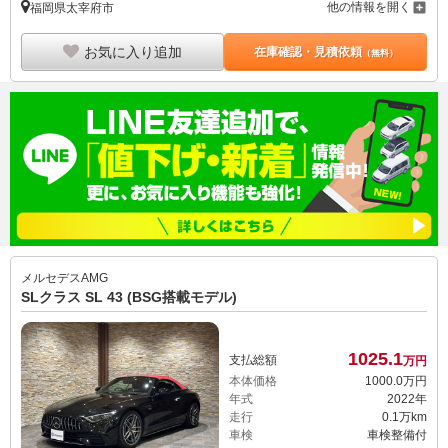
他の情報を開く
福岡県太宰府市
お気に入り追加
在庫確認・見積依頼
（無料）
メルセデスAMG
SLクラス SL 43 (BSG搭載モデル)
1025.
1
支払総額
万円
本体価格
1000.
0
万円
年式
2022年
走行
0.1万km
車検
車検整備付