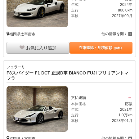
年式
2024年
走行
800.0km
車検
2027年09月
他の情報を開く
福岡県太宰府市
お気に入り追加
在庫確認・見積依頼
（無料）
フェラーリ
F8スパイダー F1 DCT 正規D車 BIANCO FUJI ブリリアントマ
フラ
－
支払総額
本体価格
応談
年式
2021年
走行
1.0万km
車検
2028年01月
他の情報を開く
福岡県太宰府市