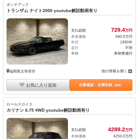
ポンテアック
トランザム ナイト2000 youtube解説動画有り
729.
4
支払総額
万円
本体価格
690.
0
万円
年式
1990年
走行
不明
車検
車検整備付
他の情報を開く
福岡県太宰府市
お気に入り追加
在庫確認・見積依頼
（無料）
ロールスロイス
カリナン 6.75 4WD youtube解説動画有り
4289.
2
支払総額
万円
本体価格
4250.
0
万円