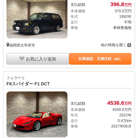
396.
8
支払総額
万円
本体価格
370.
0
万円
年式
1992年
走行
不明
車検
車検整備無
他の情報を開く
福岡県太宰府市
お気に入り追加
在庫確認・見積依頼
（無料）
フェラーリ
F8スパイダー F1 DCT
4536.
6
支払総額
万円
本体価格
4500.
0
万円
年式
2022年
走行
0.4万km
車検
2027年06月