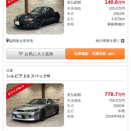
140.
6
支払総額
万円
本体価格
105.
0
万円
年式
2002年
走行
5.8万km
車検
車検整備付
他の情報を開く
福岡県太宰府市
お気に入り追加
在庫確認・見積依頼
（無料）
日産
シルビア 2.0 スペックR
オススメNo.5
778.
7
支払総額
万円
本体価格
750.
0
万円
年式
2000年
走行
不明
車検
2026年08月