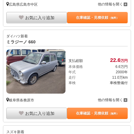
他の情報を開く
広島県広島市中区
お気に入り追加
在庫確認・見積依頼
（無料）
ダイハツ
新着
ミラジーノ 660
22.
6
支払総額
万円
本体価格
6.
6
万円
年式
2000年
走行
11.0万km
車検
車検整備付
他の情報を開く
岐阜県各務原市
お気に入り追加
在庫確認・見積依頼
（無料）
スズキ
新着