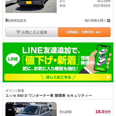
走行
30.2万km
車検
2027年09月
他の情報を開く
長野県塩尻市
お気に入り追加
在庫確認・見積依頼
（無料）
ダイハツ
新着
エッセ 660 D ワンオーナー車 禁煙車 セキュリティー
18.
0
支払総額
万円