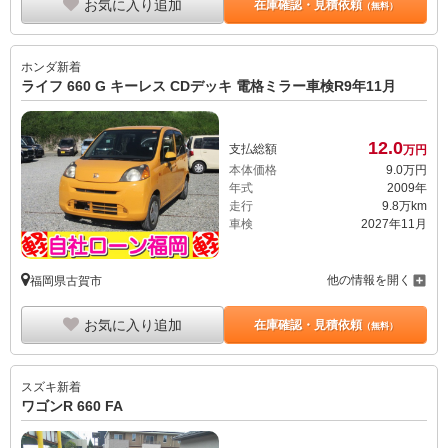
お気に入り追加
在庫確認・見積依頼
（無料）
ホンダ
新着
ライフ 660 G キーレス CDデッキ 電格ミラー車検R9年11月
12.
0
支払総額
万円
本体価格
9.
0
万円
年式
2009年
走行
9.8万km
車検
2027年11月
他の情報を開く
福岡県古賀市
お気に入り追加
在庫確認・見積依頼
（無料）
スズキ
新着
ワゴンR 660 FA