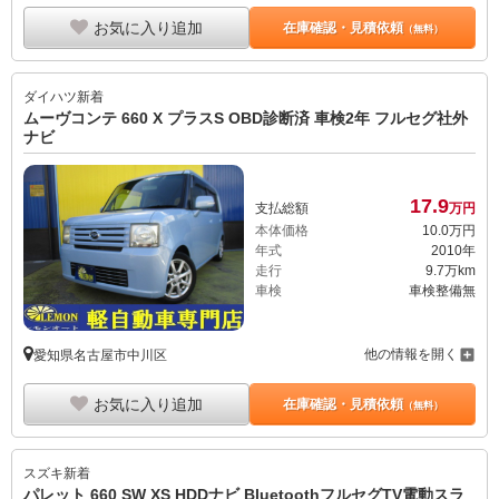
お気に入り追加
在庫確認・見積依頼
（無料）
ダイハツ
新着
ムーヴコンテ 660 X プラスS OBD診断済 車検2年 フルセグ社外
ナビ
17.
9
支払総額
万円
本体価格
10.
0
万円
年式
2010年
走行
9.7万km
車検
車検整備無
他の情報を開く
愛知県名古屋市中川区
お気に入り追加
在庫確認・見積依頼
（無料）
スズキ
新着
パレット 660 SW XS HDDナビ BluetoothフルセグTV電動スラ