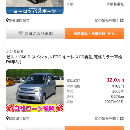
車検
車検整備無
他の情報を開く
愛知県岡崎市
お気に入り追加
在庫確認・見積依頼
（無料）
ホンダ
新着
ゼスト 660 D スペシャル ETC キーレスCD再生 電格ミラー車検
R9年8月
12.
0
支払総額
万円
本体価格
9.
0
万円
年式
2008年
走行
8.6万km
車検
2027年08月
他の情報を開く
福岡県古賀市