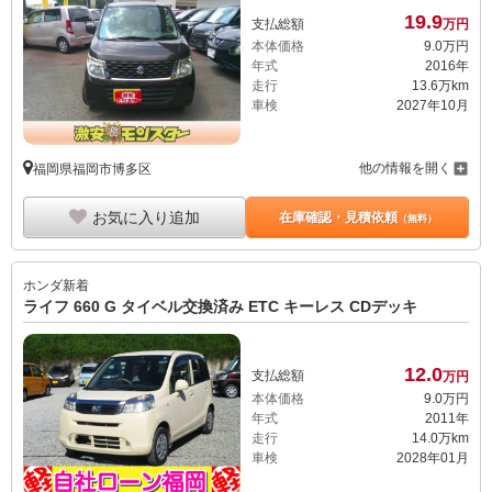
19.
9
支払総額
万円
本体価格
9.
0
万円
年式
2016年
走行
13.6万km
車検
2027年10月
他の情報を開く
福岡県福岡市博多区
お気に入り追加
在庫確認・見積依頼
（無料）
ホンダ
新着
ライフ 660 G タイベル交換済み ETC キーレス CDデッキ
12.
0
支払総額
万円
本体価格
9.
0
万円
年式
2011年
走行
14.0万km
車検
2028年01月