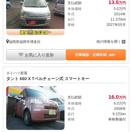
13.
5
支払総額
万円
本体価格
5.
0
万円
年式
2014年
走行
11.3万km
車検
2027年05月
他の情報を開く
福岡県福岡市博多区
お気に入り追加
在庫確認・見積依頼
（無料）
ダイハツ
新着
タント 660 X Tベルチェーン式 スマートキー
16.
0
支払総額
万円
本体価格
6.
0
万円
年式
2008年
走行
9.3万km
車検
車検整備付