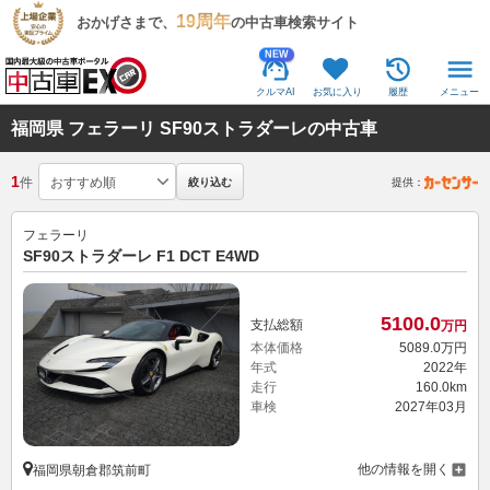
19周年
おかげさまで、
の中古車検索サイト
NEW
クルマAI
お気に入り
履歴
メニュー
福岡県 フェラーリ SF90ストラダーレの中古車
1
件
絞り込む
提供：
フェラーリ
SF90ストラダーレ F1 DCT E4WD
5100.
0
支払総額
万円
本体価格
5089.
0
万円
年式
2022年
走行
160.0km
車検
2027年03月
他の情報を開く
福岡県朝倉郡筑前町