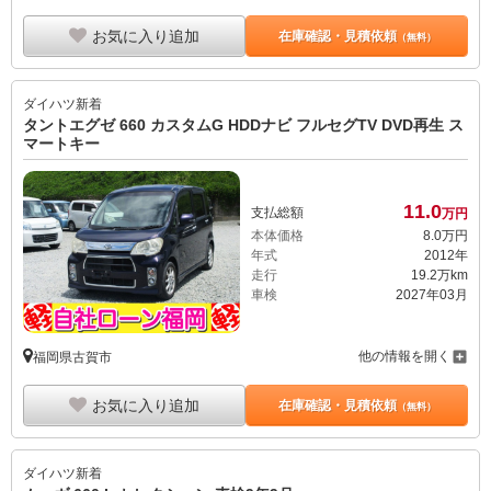
お気に入り追加
在庫確認・見積依頼
（無料）
ダイハツ
新着
タントエグゼ 660 カスタムG HDDナビ フルセグTV DVD再生 ス
マートキー
11.
0
支払総額
万円
本体価格
8.
0
万円
年式
2012年
走行
19.2万km
車検
2027年03月
他の情報を開く
福岡県古賀市
お気に入り追加
在庫確認・見積依頼
（無料）
ダイハツ
新着