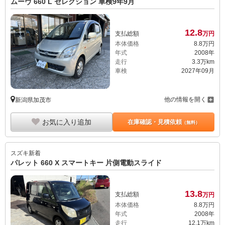
ムーヴ 660 L セレクション 車検9年9月
12.
8
支払総額
万円
本体価格
8.
8
万円
年式
2008年
走行
3.3万km
車検
2027年09月
他の情報を開く
新潟県加茂市
お気に入り追加
在庫確認・見積依頼
（無料）
スズキ
新着
パレット 660 X スマートキー 片側電動スライド
13.
8
支払総額
万円
本体価格
8.
8
万円
年式
2008年
走行
12.1万km