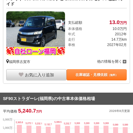
イド
13.
0
支払総額
万円
本体価格
10.
0
万円
年式
2012年
走行
14.7万km
車検
2027年02月
他の情報を開く
福岡県古賀市
お気に入り追加
在庫確認・見積依頼
（無料）
SF90ストラダーレ(福岡県)の中古車本体価格相場
5,240.7
平均価格
2026年8月
更新
万円