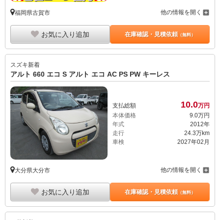
他の情報を開く
福岡県古賀市
お気に入り追加
在庫確認・見積依頼
（無料）
スズキ
新着
アルト 660 エコ S アルト エコ AC PS PW キーレス
10.
0
支払総額
万円
本体価格
9.
0
万円
年式
2012年
走行
24.3万km
車検
2027年02月
他の情報を開く
大分県大分市
お気に入り追加
在庫確認・見積依頼
（無料）