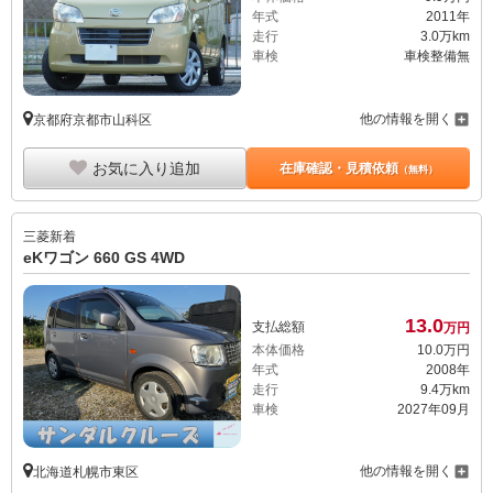
年式
2011年
走行
3.0万km
車検
車検整備無
他の情報を開く
京都府京都市山科区
お気に入り追加
在庫確認・見積依頼
（無料）
三菱
新着
eKワゴン 660 GS 4WD
13.
0
支払総額
万円
本体価格
10.
0
万円
年式
2008年
走行
9.4万km
車検
2027年09月
他の情報を開く
北海道札幌市東区