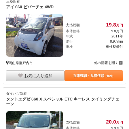
三菱
新着
アイ 660 ビバーチェ 4WD
19.
8
支払総額
万円
本体価格
9.
8
万円
年式
2011年
走行
8.9万km
車検
車検整備付
他の情報を開く
岡山県瀬戸内市
お気に入り追加
在庫確認・見積依頼
（無料）
ダイハツ
新着
タントエグゼ 660 X スペシャル ETC キーレス タイミングチェ
ーン
20.
0
支払総額
万円
本体価格
9.
9
万円