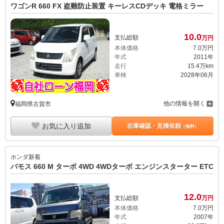
ワゴンR 660 FX 盗難防止装置 キーレスCDデッキ 電格ミラー
10.
0
支払総額
万円
本体価格
7.
0
万円
年式
2011年
走行
15.4万km
車検
2028年06月
他の情報を開く
福岡県古賀市
お気に入り追加
在庫確認・見積依頼
（無料）
ホンダ
新着
バモス 660 M ターボ 4WD 4WDターボ エンジンスターター ETC
12.
0
支払総額
万円
本体価格
7.
0
万円
年式
2007年