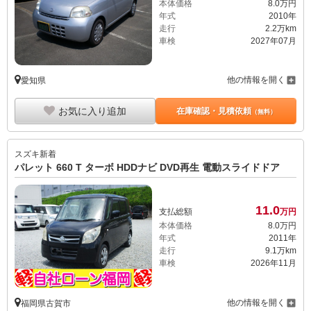
本体価格
8.
0
万円
年式
2010年
走行
2.2万km
車検
2027年07月
他の情報を開く
愛知県
お気に入り追加
在庫確認・見積依頼
（無料）
スズキ
新着
パレット 660 T ターボ HDDナビ DVD再生 電動スライドドア
11.
0
支払総額
万円
本体価格
8.
0
万円
年式
2011年
走行
9.1万km
車検
2026年11月
他の情報を開く
福岡県古賀市