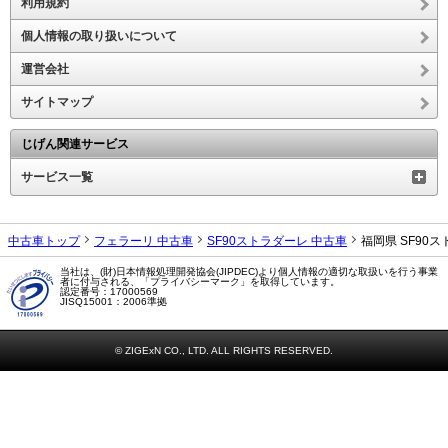
利用規約
個人情報の取り扱いについて
運営会社
サイトマップ
じげん関連サービス
サービス一覧
中古車トップ
フェラーリ 中古車
SF90ストラダーレ 中古車
福岡県 SF90
当社は、(財)日本情報処理開発協会(JIPDEC)より個人情報の適切な取扱いを行う事業
者に付与される、「プライバシーマーク」を取得しています。
認定番号：17000569
JISQ15001：2006準拠
© ZIGExN CO., LTD. ALL RIGHTS RESERVED.