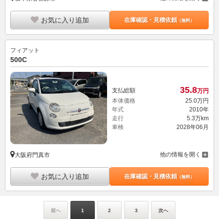
お気に入り追加
在庫確認・見積依頼
（無料）
フィアット
500C
35.
8
支払総額
万円
本体価格
25.
0
万円
年式
2010年
走行
5.3万km
車検
2028年06月
他の情報を開く
大阪府門真市
お気に入り追加
在庫確認・見積依頼
（無料）
前へ
1
2
3
次へ