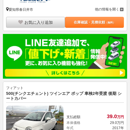
他の情報を開く
愛知県春日井市
お気に入り追加
在庫確認・見積依頼
（無料）
フィアット
500(チンクエチェント) ツインエア ポップ 車検2年受渡 後期 シ
ートカバー
39.
0
支払総額
万円
本体価格
29.
0
万円
年式
2017年