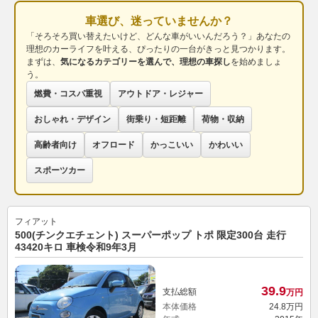
車選び、迷っていませんか？
「そろそろ買い替えたいけど、どんな車がいいんだろう？」あなたの
理想のカーライフを叶える、ぴったりの一台がきっと見つかります。
まずは、
気になるカテゴリーを選んで、理想の車探し
を始めましょ
う。
燃費・コスパ重視
アウトドア・レジャー
おしゃれ・デザイン
街乗り・短距離
荷物・収納
高齢者向け
オフロード
かっこいい
かわいい
スポーツカー
フィアット
500(チンクエチェント) スーパーポップ トポ 限定300台 走行
43420キロ 車検令和9年3月
39.
9
支払総額
万円
本体価格
24.
8
万円