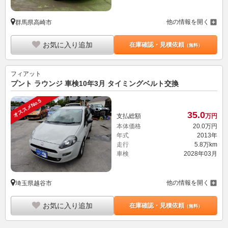
他の情報を開く
群馬県高崎市
お気に入り追加
在庫確認・見積依頼
（無料）
フィアット
プント ラウンジ 車検10年3月 タイミングベルト交換
オススメNo.5
35.
0
支払総額
万円
本体価格
20.
0
万円
年式
2013年
走行
5.8万km
車検
2028年03月
他の情報を開く
埼玉県越谷市
お気に入り追加
在庫確認・見積依頼
（無料）