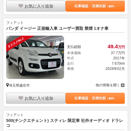
お気に入り追加
在庫確認・見積依頼
（無料）
フィアット
パンダ イージー 正規輸入車 ユーザー買取 禁煙 1オナ車
オススメNo.2
49.
4
支払総額
万円
本体価格
37.
7
万円
年式
2017年
走行
7.6万km
車検
2028年02月
他の情報を開く
埼玉県越谷市
お気に入り追加
在庫確認・見積依頼
（無料）
フィアット
500(チンクエチェント) スティレ 限定車 社外オーディオ ドラレ
コ