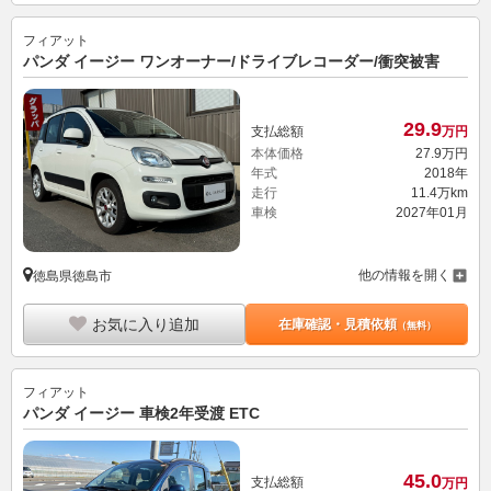
フィアット
パンダ イージー ワンオーナー/ドライブレコーダー/衝突被害
29.
9
支払総額
万円
本体価格
27.
9
万円
年式
2018年
走行
11.4万km
車検
2027年01月
他の情報を開く
徳島県徳島市
お気に入り追加
在庫確認・見積依頼
（無料）
フィアット
パンダ イージー 車検2年受渡 ETC
45.
0
支払総額
万円