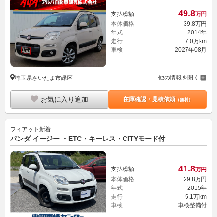
49.
8
支払総額
万円
本体価格
39.
8
万円
年式
2014年
走行
7.0万km
車検
2027年08月
他の情報を開く
埼玉県さいたま市緑区
お気に入り追加
在庫確認・見積依頼
（無料）
フィアット
新着
パンダ イージー ・ETC・キーレス・CITYモード付
41.
8
支払総額
万円
本体価格
29.
8
万円
年式
2015年
走行
5.1万km
車検
車検整備付