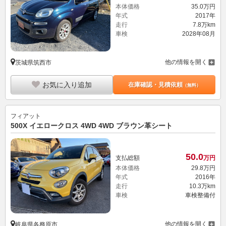
本体価格
35.
0
万円
年式
2017年
走行
7.8万km
車検
2028年08月
他の情報を開く
茨城県筑西市
お気に入り追加
在庫確認・見積依頼
（無料）
フィアット
500X イエロークロス 4WD 4WD ブラウン革シート
50.
0
支払総額
万円
本体価格
29.
8
万円
年式
2016年
走行
10.3万km
車検
車検整備付
他の情報を開く
岐阜県各務原市