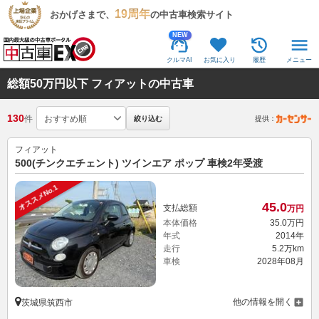
19周年
おかげさまで、
の中古車検索サイト
NEW
クルマAI
お気に入り
履歴
メニュー
総額50万円以下 フィアットの中古車
130
件
絞り込む
提供：
フィアット
500(チンクエチェント) ツインエア ポップ 車検2年受渡
オススメNo.1
45.
0
支払総額
万円
本体価格
35.
0
万円
年式
2014年
走行
5.2万km
車検
2028年08月
他の情報を開く
茨城県筑西市