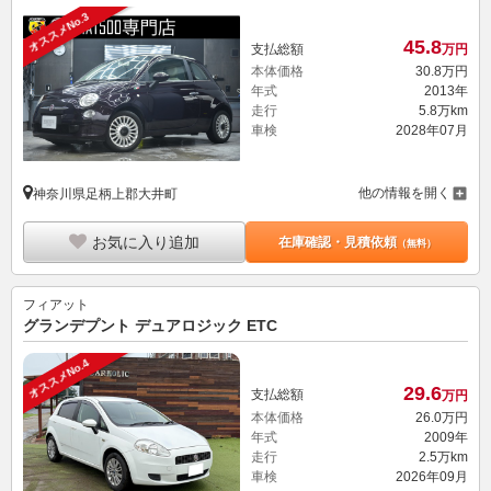
オススメNo.3
45.
8
支払総額
万円
本体価格
30.
8
万円
年式
2013年
走行
5.8万km
車検
2028年07月
他の情報を開く
神奈川県足柄上郡大井町
お気に入り追加
在庫確認・見積依頼
（無料）
フィアット
グランデプント デュアロジック ETC
オススメNo.4
29.
6
支払総額
万円
本体価格
26.
0
万円
年式
2009年
走行
2.5万km
車検
2026年09月