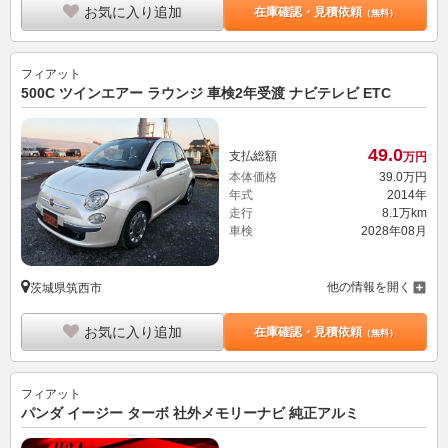
お気に入り追加
在庫確認・見積依頼
（無料）
フィアット
500C ツインエアー ラウンジ 車検2年受渡 ナビテレビ ETC
49.
0
支払総額
万円
本体価格
39.
0
万円
年式
2014年
走行
8.1万km
車検
2028年08月
他の情報を開く
茨城県筑西市
お気に入り追加
在庫確認・見積依頼
（無料）
フィアット
パンダ イージー ターボ 社外メモリーナビ 純正アルミ