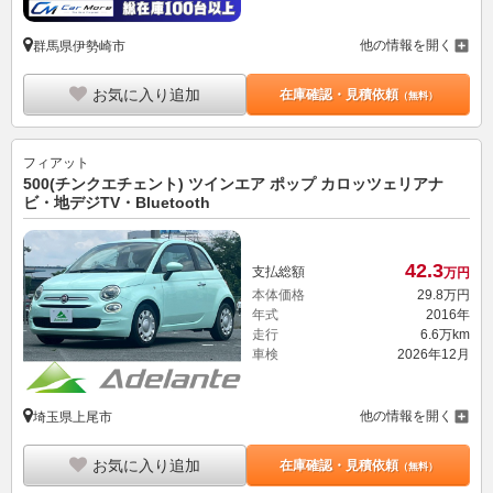
他の情報を開く
群馬県伊勢崎市
お気に入り追加
在庫確認・見積依頼
（無料）
フィアット
500(チンクエチェント) ツインエア ポップ カロッツェリアナ
ビ・地デジTV・Bluetooth
42.
3
支払総額
万円
本体価格
29.
8
万円
年式
2016年
走行
6.6万km
車検
2026年12月
他の情報を開く
埼玉県上尾市
お気に入り追加
在庫確認・見積依頼
（無料）