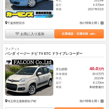
年式
2015年
走行
4.3万km
車検
2027年03月
他の情報を開く
千葉県野田市
お気に入り追加
在庫確認・見積依頼
（無料）
フィアット
パンダ イージー ナビ TV ETC ドライブレコーダー
40.
0
支払総額
万円
本体価格
30.
0
万円
年式
2015年
走行
8.1万km
車検
車検整備付
他の情報を開く
埼玉県北葛飾郡杉戸町