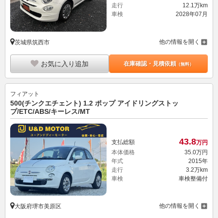
走行
12.1万km
車検
2028年07月
他の情報を開く
茨城県筑西市
お気に入り追加
在庫確認・見積依頼
（無料）
フィアット
500(チンクエチェント) 1.2 ポップ アイドリングストッ
プ/ETC/ABS/キーレス/MT
43.
8
支払総額
万円
本体価格
35.
0
万円
年式
2015年
走行
3.2万km
車検
車検整備付
他の情報を開く
大阪府堺市美原区