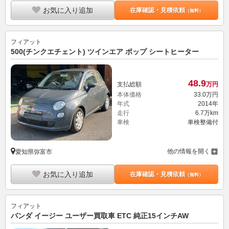
お気に入り追加
在庫確認・見積依頼
（無料）
フィアット
500(チンクエチェント) ツインエア ポップ シートヒーター
48.
9
支払総額
万円
本体価格
33.
0
万円
年式
2014年
走行
6.7万km
車検
車検整備付
他の情報を開く
愛知県弥富市
お気に入り追加
在庫確認・見積依頼
（無料）
フィアット
パンダ イージー ユーザー買取車 ETC 純正15インチAW