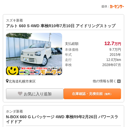
提供：
スズキ
新着
アルト 660 S 4WD 車検R10年7月10日 アイドリングストップ
12.
7
支払総額
万円
本体価格
9.
7
万円
年式
2015年
走行
12.0万km
車検
2028年07月
他の情報を開く
北海道札幌市東区
お気に入り追加
在庫確認・見積依頼
（無料）
ホンダ
新着
N-BOX 660 G Lパッケージ 4WD 車検R9年2月26日 パワースラ
イドドア