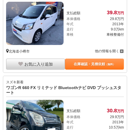
39.
8
支払総額
万円
本体価格
29.
8
万円
年式
2013年
走行
9.0万km
車検
車検整備付
他の情報を開く
北海道小樽市
お気に入り追加
在庫確認・見積依頼
（無料）
スズキ
新着
ワゴンR 660 FX リミテッド Bluetoothナビ DVD プッシュスタ
ート
30.
8
支払総額
万円
本体価格
29.
9
万円
年式
2013年
走行
10.5万km