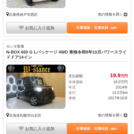
他の情報を開く
兵庫県神戸市西区
お気に入り追加
在庫確認・見積依頼
（無料）
ホンダ
新着
N-BOX 660 G Lパッケージ 4WD 車検令和9年10月パワースライ
ドドア14イン
19.
9
支払総額
万円
本体価格
16.
0
万円
年式
2014年
走行
13.0万km
車検
2027年10月
他の情報を開く
北海道札幌市白石区
お気に入り追加
在庫確認・見積依頼
（無料）