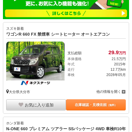
スズキ
新着
ワゴンR 660 FX 禁煙車 シートヒーター オートエアコン
29.
9
支払総額
万円
本体価格
21.
5
万円
年式
2015年
走行
12.7万km
車検
2028年05月
他の情報を開く
大分県大分市
お気に入り追加
在庫確認・見積依頼
（無料）
ホンダ
新着
N-ONE 660 プレミアム ツアラー SSパッケージ 4WD 車検R10年