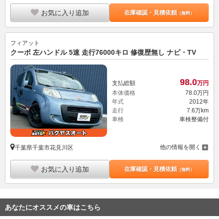
お気に入り追加
在庫確認・見積依頼
（無料）
フィアット
クーボ 左ハンドル 5速 走行76000キロ 修復歴無し ナビ・TV
98.
0
支払総額
万円
本体価格
78.
0
万円
年式
2012年
走行
7.6万km
車検
車検整備付
他の情報を開く
千葉県千葉市花見川区
お気に入り追加
在庫確認・見積依頼
（無料）
あなたにオススメの車はこちら