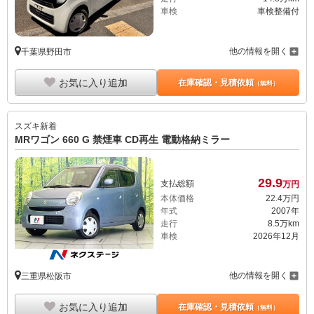
車検
車検整備付
他の情報を開く
千葉県野田市
お気に入り追加
在庫確認・見積依頼
（無料）
スズキ
新着
MRワゴン 660 G 禁煙車 CD再生 電動格納ミラー
29.
9
支払総額
万円
本体価格
22.
4
万円
年式
2007年
走行
8.5万km
車検
2026年12月
他の情報を開く
三重県松阪市
お気に入り追加
在庫確認・見積依頼
（無料）