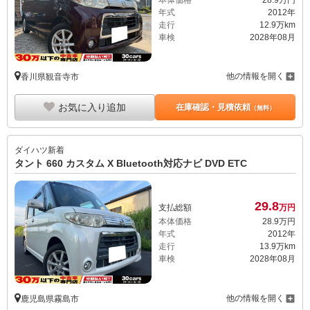
年式
2012年
走行
12.9万km
車検
2028年08月
他の情報を開く
香川県観音寺市
お気に入り追加
在庫確認・見積依頼
（無料）
ダイハツ
新着
タント 660 カスタム X Bluetooth対応ナビ DVD ETC
29.
8
支払総額
万円
本体価格
28.
9
万円
年式
2012年
走行
13.9万km
車検
2028年08月
他の情報を開く
鹿児島県霧島市