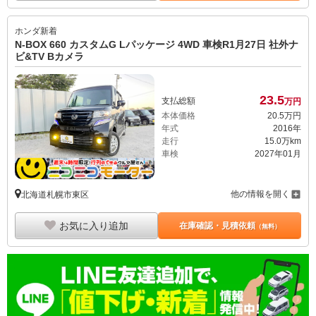
ホンダ
新着
N-BOX 660 カスタムG Lパッケージ 4WD 車検R1月27日 社外ナ
ビ&TV Bカメラ
23.
5
支払総額
万円
本体価格
20.
5
万円
年式
2016年
走行
15.0万km
車検
2027年01月
他の情報を開く
北海道札幌市東区
お気に入り追加
在庫確認・見積依頼
（無料）