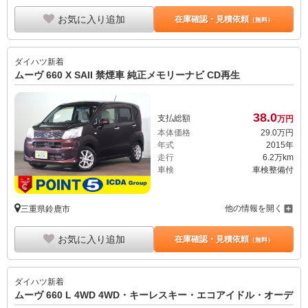
お気に入り追加
在庫確認・見積依頼
（無料）
ダイハツ
新着
ムーヴ 660 X SAII 禁煙車 純正メモリーナビ CD再生
38.
0
支払総額
万円
本体価格
29.
0
万円
年式
2015年
走行
6.2万km
車検
車検整備付
他の情報を開く
三重県鈴鹿市
お気に入り追加
在庫確認・見積依頼
（無料）
ダイハツ
新着
ムーヴ 660 L 4WD 4WD・キーレスキー・エコアイドル・オーデ