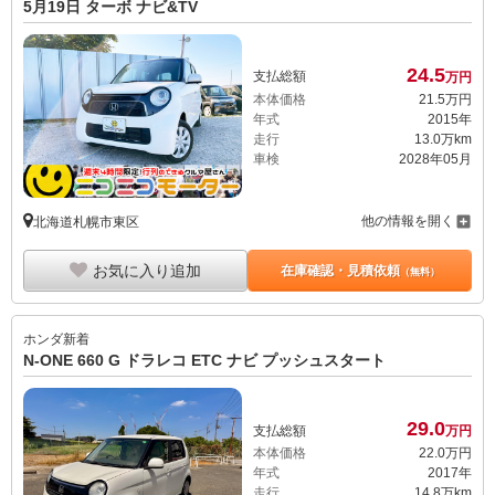
5月19日 ターボ ナビ&TV
24.
5
支払総額
万円
本体価格
21.
5
万円
年式
2015年
走行
13.0万km
車検
2028年05月
他の情報を開く
北海道札幌市東区
お気に入り追加
在庫確認・見積依頼
（無料）
ホンダ
新着
N-ONE 660 G ドラレコ ETC ナビ プッシュスタート
29.
0
支払総額
万円
本体価格
22.
0
万円
年式
2017年
走行
14.8万km