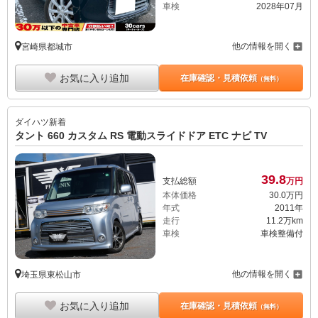
車検
2028年07月
他の情報を開く
宮崎県都城市
お気に入り追加
在庫確認・見積依頼
（無料）
ダイハツ
新着
タント 660 カスタム RS 電動スライドドア ETC ナビ TV
39.
8
支払総額
万円
本体価格
30.
0
万円
年式
2011年
走行
11.2万km
車検
車検整備付
他の情報を開く
埼玉県東松山市
お気に入り追加
在庫確認・見積依頼
（無料）