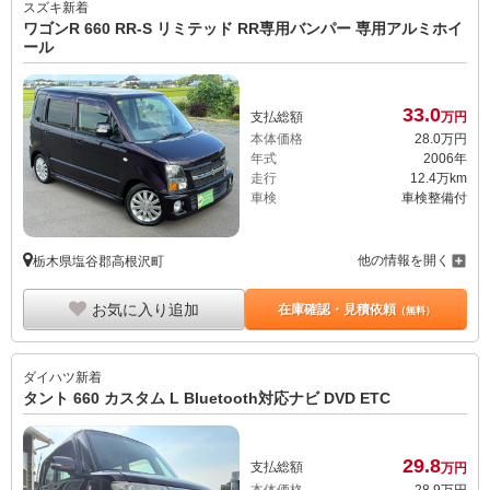
スズキ
新着
ワゴンR 660 RR-S リミテッド RR専用バンパー 専用アルミホイ
ール
33.
0
支払総額
万円
本体価格
28.
0
万円
年式
2006年
走行
12.4万km
車検
車検整備付
他の情報を開く
栃木県塩谷郡高根沢町
お気に入り追加
在庫確認・見積依頼
（無料）
ダイハツ
新着
タント 660 カスタム L Bluetooth対応ナビ DVD ETC
29.
8
支払総額
万円
本体価格
28.
9
万円