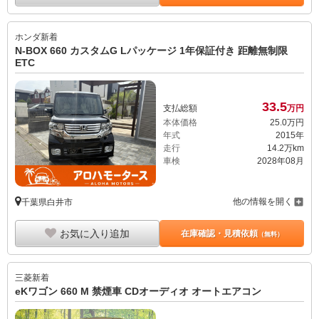
ホンダ
新着
N-BOX 660 カスタムG Lパッケージ 1年保証付き 距離無制限
ETC
33.
5
支払総額
万円
本体価格
25.
0
万円
年式
2015年
走行
14.2万km
車検
2028年08月
他の情報を開く
千葉県白井市
お気に入り追加
在庫確認・見積依頼
（無料）
三菱
新着
eKワゴン 660 M 禁煙車 CDオーディオ オートエアコン