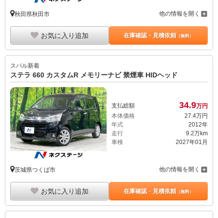
他の情報を開く
秋田県秋田市
お気に入り追加
在庫確認・見積依頼
（無料）
スバル
新着
ステラ 660 カスタムR メモリーナビ 禁煙車 HIDヘッド
34.
9
支払総額
万円
本体価格
27.
4
万円
年式
2012年
走行
9.2万km
車検
2027年01月
他の情報を開く
茨城県つくば市
お気に入り追加
在庫確認・見積依頼
（無料）