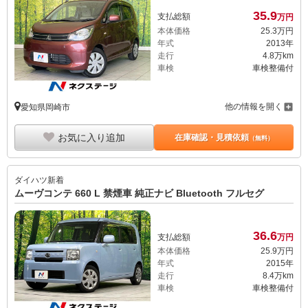
35.
9
支払総額
万円
本体価格
25.
3
万円
年式
2013年
走行
4.8万km
車検
車検整備付
他の情報を開く
愛知県岡崎市
お気に入り追加
在庫確認・見積依頼
（無料）
ダイハツ
新着
ムーヴコンテ 660 L 禁煙車 純正ナビ Bluetooth フルセグ
36.
6
支払総額
万円
本体価格
25.
9
万円
年式
2015年
走行
8.4万km
車検
車検整備付