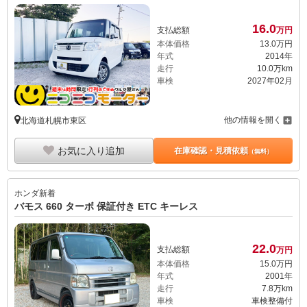
16.
0
支払総額
万円
本体価格
13.
0
万円
年式
2014年
走行
10.0万km
車検
2027年02月
他の情報を開く
北海道札幌市東区
お気に入り追加
在庫確認・見積依頼
（無料）
ホンダ
新着
バモス 660 ターボ 保証付き ETC キーレス
22.
0
支払総額
万円
本体価格
15.
0
万円
年式
2001年
走行
7.8万km
車検
車検整備付