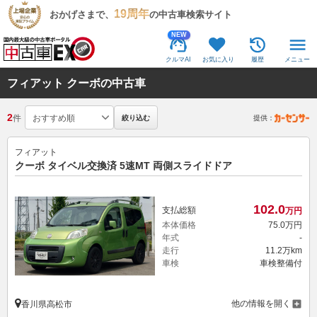
19周年
おかげさまで、
の中古車検索サイト
NEW
クルマAI
お気に入り
履歴
メニュー
フィアット クーボの中古車
2
件
絞り込む
提供：
フィアット
クーボ タイベル交換済 5速MT 両側スライドドア
102.
0
支払総額
万円
本体価格
75.
0
万円
年式
-
走行
11.2万km
車検
車検整備付
他の情報を開く
香川県高松市