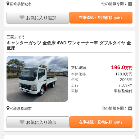
他の情報を開く
宮崎県都城市
お気に入り追加
在庫確認・見積依頼
（無料）
三菱ふそう
キャンターガッツ 全低床 4WD ワンオーナー車 ダブルタイヤ 全
低床
196.
0
支払総額
万円
本体価格
178.
0
万円
年式
2003年
走行
7.3万km
車検
車検整備付
他の情報を開く
宮崎県都城市
お気に入り追加
在庫確認・見積依頼
（無料）