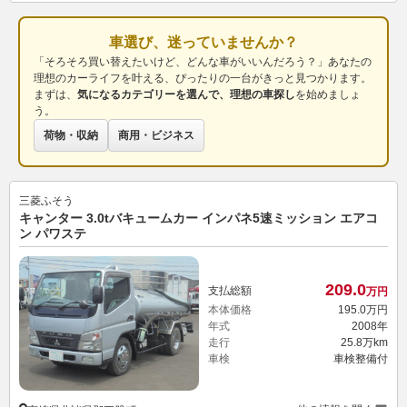
車選び、迷っていませんか？
「そろそろ買い替えたいけど、どんな車がいいんだろう？」あなたの
理想のカーライフを叶える、ぴったりの一台がきっと見つかります。
まずは、
気になるカテゴリーを選んで、理想の車探し
を始めましょ
う。
荷物・収納
商用・ビジネス
三菱ふそう
キャンター 3.0tバキュームカー インパネ5速ミッション エアコ
ン パワステ
209.
0
支払総額
万円
本体価格
195.
0
万円
年式
2008年
走行
25.8万km
車検
車検整備付