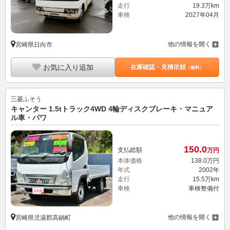
走行
19.3万km
車検
2027年04月
他の情報を開く
宮崎県日向市
お気に入り追加
在庫確認・見積依頼
（無料）
三菱ふそう
キャンター 1.5tトラック4WD 4輪ディスクブレーキ・マニュア
ル車・パワ
150.
0
支払総額
万円
本体価格
138.
0
万円
年式
2002年
走行
15.5万km
車検
車検整備付
他の情報を開く
宮崎県児湯郡高鍋町