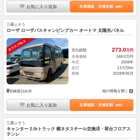
お気に入り追加
在庫確認・見積依頼
（無料）
三菱ふそう
ローザ ローザバスキャンピングカー オートマ 太陽光パネル
オススメNo.2
273.
0
支払総額
万円
本体価格
248.
0
万円
年式
2008年
走行
13.5万km
車検
2028年06月
他の情報を開く
宮崎県日向市
お気に入り追加
在庫確認・見積依頼
（無料）
三菱ふそう
キャンター 2.0tトラック 横ネタスチール交換済・荷台フロアス
テンレ