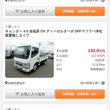
他の情報を開く
宮崎県日向市
お気に入り追加
在庫確認・見積依頼
（無料）
三菱ふそう
キャンター 4.9 全低床 DX ディーゼルターボ DPFマフラー浄化
装置無しタイプ
132.
0
支払総額
万円
本体価格
117.
9
万円
年式
2005年
走行
12.9万km
車検
車検整備付
他の情報を開く
宮崎県都城市
お気に入り追加
在庫確認・見積依頼
（無料）
三菱ふそう