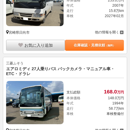
本体価格
253.
0
万円
年式
2007年
走行
15.8万km
車検
2027年02月
他の情報を開く
宮崎県日向市
お気に入り追加
在庫確認・見積依頼
（無料）
三菱ふそう
エアロミディ 27人乗りバス バックカメラ・マニュアル車・
ETC・ドラレ
168.
0
支払総額
万円
本体価格
148.
0
万円
年式
1994年
走行
58.7万km
車検
車検整備付