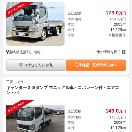
オススメNo.3
173.
0
支払総額
万円
本体価格
159.
0
万円
年式
2005年
走行
13.6万km
車検
車検整備付
他の情報を開く
宮崎県児湯郡川南町
お気に入り追加
在庫確認・見積依頼
（無料）
三菱ふそう
キャンター 2.0tダンプ マニュアル車・コボレーン付・エアコ
ン・パ
オススメNo.4
149.
0
支払総額
万円
本体価格
141.
0
万円
年式
2008年
走行
19.1万km