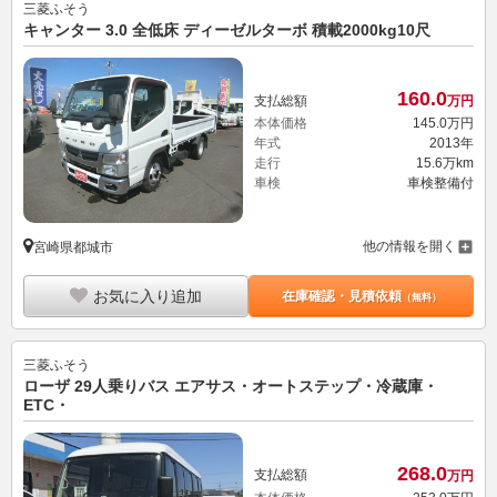
三菱ふそう
キャンター 3.0 全低床 ディーゼルターボ 積載2000kg10尺
160.
0
支払総額
万円
本体価格
145.
0
万円
年式
2013年
走行
15.6万km
車検
車検整備付
他の情報を開く
宮崎県都城市
お気に入り追加
在庫確認・見積依頼
（無料）
三菱ふそう
ローザ 29人乗りバス エアサス・オートステップ・冷蔵庫・
ETC・
268.
0
支払総額
万円