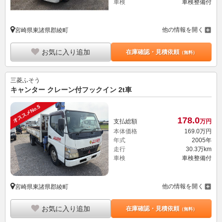
車検
車検整備付
他の情報を開く
宮崎県東諸県郡綾町
お気に入り追加
在庫確認・見積依頼
（無料）
三菱ふそう
キャンター クレーン付フックイン 2t車
オススメNo.5
178.
0
支払総額
万円
本体価格
169.
0
万円
年式
2005年
走行
30.3万km
車検
車検整備付
他の情報を開く
宮崎県東諸県郡綾町
お気に入り追加
在庫確認・見積依頼
（無料）