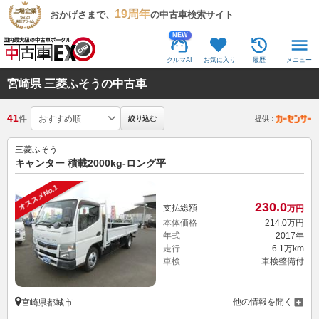
19周年
おかげさまで、
の中古車検索サイト
NEW
クルマAI
お気に入り
履歴
メニュー
宮崎県 三菱ふそうの中古車
41
件
絞り込む
提供：
三菱ふそう
キャンター 積載2000kg-ロング平
オススメNo.1
230.
0
支払総額
万円
本体価格
214.
0
万円
年式
2017年
走行
6.1万km
車検
車検整備付
他の情報を開く
宮崎県都城市