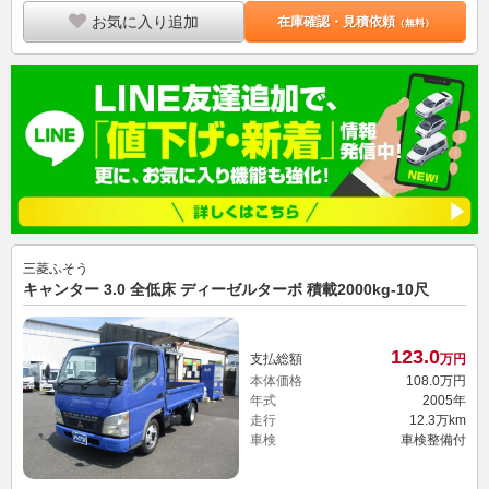
お気に入り追加
在庫確認・見積依頼
（無料）
三菱ふそう
キャンター 3.0 全低床 ディーゼルターボ 積載2000kg-10尺
123.
0
支払総額
万円
本体価格
108.
0
万円
年式
2005年
走行
12.3万km
車検
車検整備付