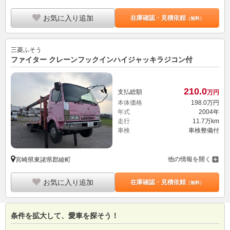
お気に入り追加
在庫確認・見積依頼
（無料）
三菱ふそう
ファイター クレーンフックインハイジャッキラジコン付
210.
0
支払総額
万円
本体価格
198.
0
万円
年式
2004年
走行
11.7万km
車検
車検整備付
他の情報を開く
宮崎県東諸県郡綾町
お気に入り追加
在庫確認・見積依頼
（無料）
条件を拡大して、愛車を探そう！