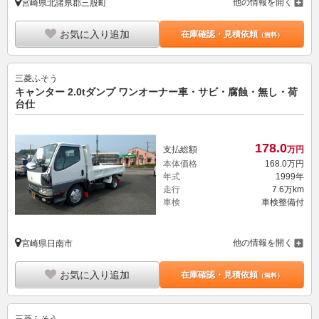
他の情報を開く
宮崎県北諸県郡三股町
お気に入り追加
在庫確認・見積依頼
（無料）
三菱ふそう
キャンター 2.0tダンプ ワンオーナー車・サビ・腐蝕・無し・荷
台仕
178.
0
支払総額
万円
本体価格
168.
0
万円
年式
1999年
走行
7.6万km
車検
車検整備付
他の情報を開く
宮崎県日南市
お気に入り追加
在庫確認・見積依頼
（無料）
三菱ふそう