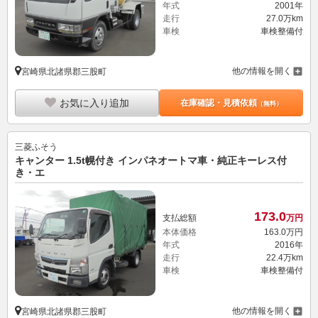
年式
2001年
走行
27.0万km
車検
車検整備付
他の情報を開く
宮崎県北諸県郡三股町
お気に入り追加
在庫確認・見積依頼
（無料）
三菱ふそう
キャンター 1.5t幌付き インパネオートマ車・純正キーレス付
き・エ
173.
0
支払総額
万円
本体価格
163.
0
万円
年式
2016年
走行
22.4万km
車検
車検整備付
他の情報を開く
宮崎県北諸県郡三股町