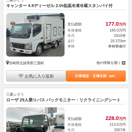
キャンター 4.9ディーゼル 2.0t低温冷凍冷蔵スタンバイ付
177.
0
支払総額
万円
本体価格
165.
0
万円
年式
2010年
走行
20.3万km
車検
車検整備付
他の情報を開く
宮崎県北諸県郡三股町
お気に入り追加
在庫確認・見積依頼
（無料）
三菱ふそう
ローザ 29人乗りバス バックモニター・リクライニングシート
228.
0
支払総額
万円
本体価格
213.
0
万円
年式
2007年