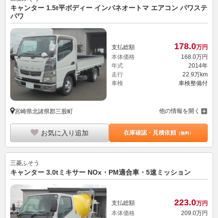
キャンター 1.5t平ボディー インパネオートマ エアコン パワステ
パワ
178.
0
支払総額
万円
本体価格
168.
0
万円
年式
2014年
走行
22.9万km
車検
車検整備付
他の情報を開く
宮崎県北諸県郡三股町
お気に入り追加
在庫確認・見積依頼
（無料）
三菱ふそう
キャンター 3.0tミキサー NOx・PM適合車・5速ミッション
223.
0
支払総額
万円
本体価格
209.
0
万円