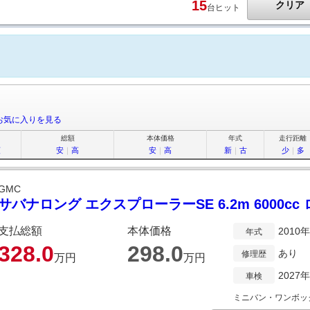
15
クリア
台ヒット
お気に入りを見る
総額
本体価格
年式
走行距離
順
安
｜
高
安
｜
高
新
｜
古
少
｜
多
GMC
サバナロング エクスプローラーSE 6.2m 6000c
支払総額
本体価格
2010
年式
328.
0
298.
0
あり
修理歴
万円
万円
2027
車検
ミニバン・ワンボッ