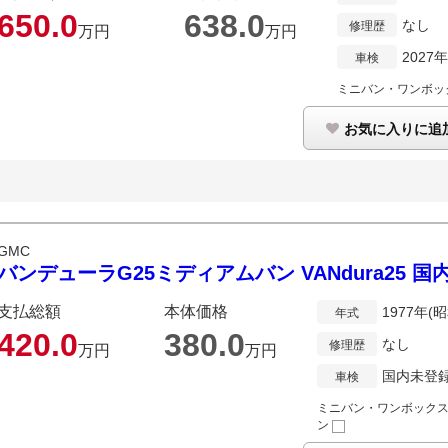
650.
0
638.
0
なし
修理歴
万円
万円
2027
車検
ミニバン・ワンボッ
お気に入りに追
GMC
バンデューラG25ミディアムバン VANdura25 
支払総額
本体価格
1977年(
年式
420.
0
380.
0
なし
修理歴
万円
万円
国内未登
車検
ミニバン・ワンボック
ン