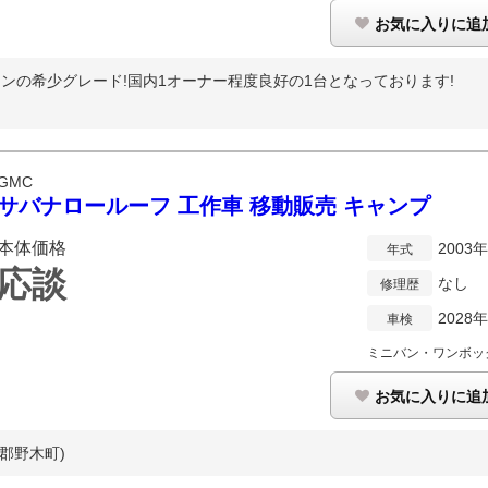
お気に入りに追
エンジンの希少グレード!国内1オーナー程度良好の1台となっております!
GMC
サバナロールーフ 工作車 移動販売 キャンプ
本体価格
2003
年式
応談
なし
修理歴
2028
車検
ミニバン・ワンボッ
お気に入りに追
郡野木町)