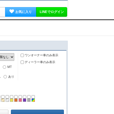
お気に入り
LINEでログイン
ワンオーナー車のみ表示
ディーラー車のみ表示
MT
し
あり
ーン
ラック
ブラウン
ゴールド
シルバー
イエロー
オレンジ
ピンク
パープル
グレー
その他