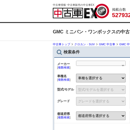
中古車情報･中古車販売の中古車EX
掲載台数
5
2
7
9
3
GMC ミニバン・ワンボックスの中
中古車トップ
クロカン・SUV
GMC 中古車
GMC 
検索条件
メーカー
[
複数検索
]
車種名
[
複数検索
]
型式/モデル
グレード
都道府県
[
複数検索
]