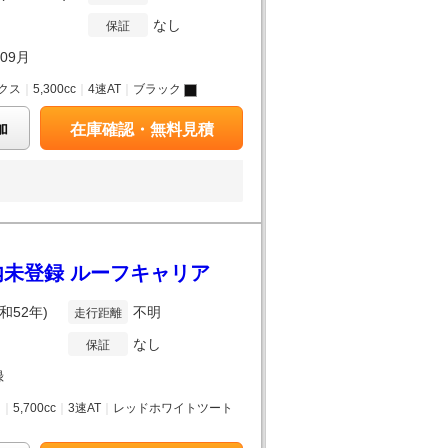
なし
保証
年09月
クス
｜
5,300cc
｜
4速AT
｜
ブラック
加
在庫確認・無料見積
国内未登録 ルーフキャリア
昭和52年)
不明
走行距離
なし
保証
録
ス
｜
5,700cc
｜
3速AT
｜
レッドホワイトツート