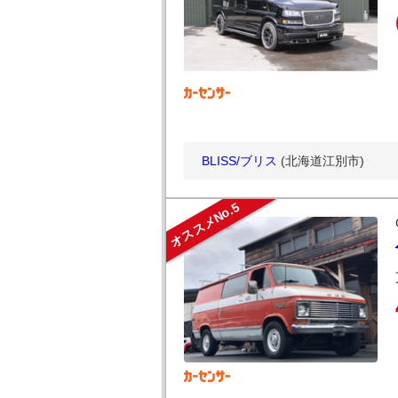
BLISS/ブリス
(北海道江別市)
オススメNo.5