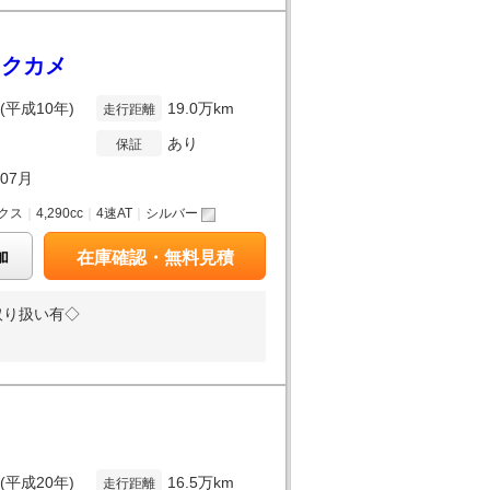
ックカメ
年(平成10年)
19.0万km
走行距離
あり
保証
年07月
クス
｜
4,290cc
｜
4速AT
｜
シルバー
加
在庫確認・無料見積
取り扱い有◇
年(平成20年)
16.5万km
走行距離