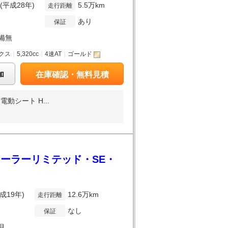
年(平成28年)
5.5万km
走行距離
あり
保証
備無
クス
｜
5,320cc
｜
4速AT
｜
ゴールド
加
在庫確認・無料見積
シート H...
ローラーリミテッド・SE・
平成19年)
12.6万km
走行距離
なし
保証
5月