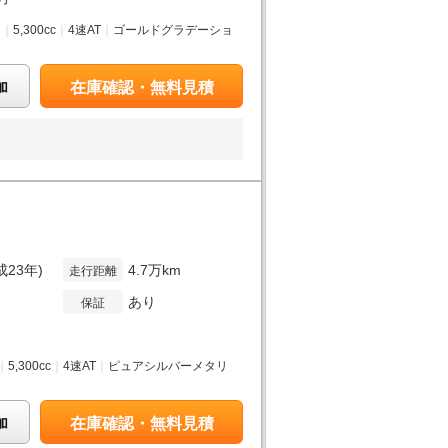
ス
｜
5,300cc
｜
4速AT
｜
ゴールドグラデーショ
加
在庫確認・無料見積
成23年)
4.7万km
走行距離
あり
保証
｜
5,300cc
｜
4速AT
｜
ピュアシルバーメタリ
加
在庫確認・無料見積