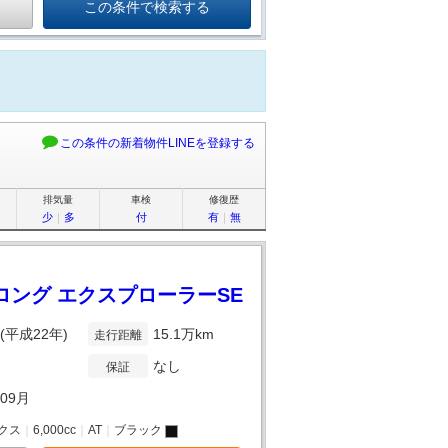
この条件の新着物件LINEを登録する
排気量
車検
修復歴
少
｜
多
付
有
｜
無
c ロング エクスプローラーSE
年(平成22年)
15.1万km
走行距離
なし
保証
年09月
クス
｜
6,000cc
｜
AT
｜
ブラック