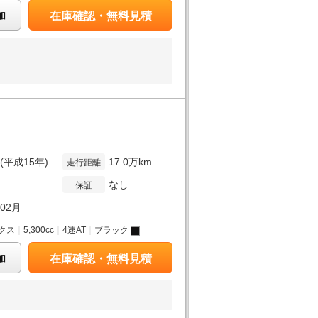
加
在庫確認・無料見積
年(平成15年)
17.0万km
走行距離
なし
保証
年02月
クス
｜
5,300cc
｜
4速AT
｜
ブラック
加
在庫確認・無料見積