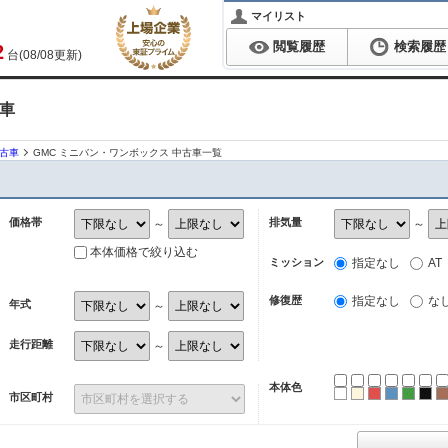
マイリスト
閲覧履歴
検索履歴
2
台(08/08更新)
古車
中古車
GMC ミニバン・ワンボックス 中古車一覧
価格帯
排気量
～
～
本体価格で絞り込む
ミッション
指定なし
AT
修復歴
指定なし
な
年式
～
走行距離
～
本体色
ホワイト
パール
レッド
ブルー
グリ
ブ
市区町村