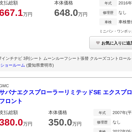
支払総額
本体価格
2016
年式
667.
1
648.
0
なし
修理歴
万円
万円
車検整
車検
ミニバン・ワンボッ
お気に入りに追
インチナビ 3列シート ムーンルーフシート張替 クルーズコントロール 電動
リカンショールーム
(愛知県豊明市)
GMC
サバナエクスプローラーリミテッドSE エクスプ
フロント
支払総額
本体価格
2007年(
年式
380.
0
350.
0
なし
修理歴
万円
万円
2027年0
車検