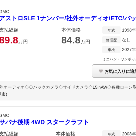
GMC
アストロSLE 1ナンバー/社外オーディオ/ETC/バ
支払総額
本体価格
1998
年式
89.
8
84.
8
なし
修理歴
万円
万円
2027
車検
ミニバン・ワンボッ
お気に入りに追
社外オーディオ◇◇バックカメラ◇サイドカメラ◇15inAW◇各種ローン
市)
GMC
サバナ後期 4WD スタークラフト
支払総額
本体価格
2008
年式