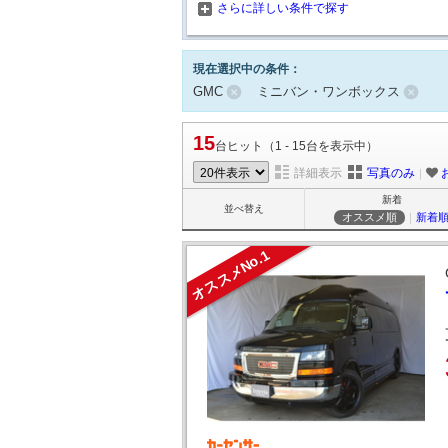
さらに詳しい条件で探す
現在選択中の条件：
GMC
ミニバン・ワンボックス
15
台ヒット（1 - 15台を表示中）
詳細表示
写真のみ
｜
新着
並べ替え
オススメ順
｜
新着
オススメNo.1