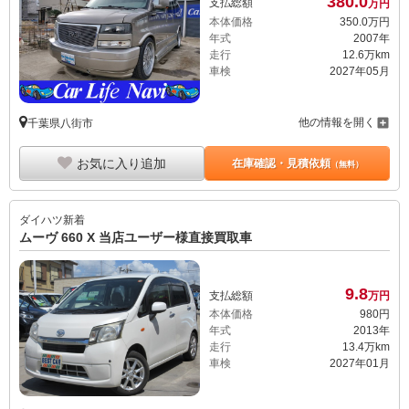
380.
0
支払総額
万円
本体価格
350.
0
万円
年式
2007年
走行
12.6万km
車検
2027年05月
他の情報を開く
千葉県八街市
お気に入り追加
在庫確認・見積依頼
（無料）
ダイハツ
新着
ムーヴ 660 X 当店ユーザー様直接買取車
9.
8
支払総額
万円
本体価格
980
円
年式
2013年
走行
13.4万km
車検
2027年01月