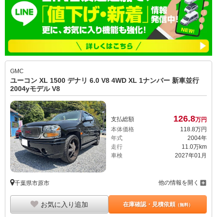
GMC
ユーコン XL 1500 デナリ 6.0 V8 4WD XL 1ナンバー 新車並行
2004yモデル V8
126.
8
支払総額
万円
本体価格
118.
8
万円
年式
2004年
走行
11.0万km
車検
2027年01月
他の情報を開く
千葉県市原市
お気に入り追加
在庫確認・見積依頼
（無料）