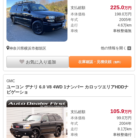
225.
0
支払総額
万円
本体価格
198.
0
万円
年式
2005年
走行
4.6万km
車検
車検整備無
他の情報を開く
神奈川県横浜市都筑区
お気に入り追加
在庫確認・見積依頼
（無料）
GMC
ユーコン デナリ 6.0 V8 4WD 1ナンバー カロッツエリアHDDナ
ビゲーショ
105.
9
支払総額
万円
本体価格
99.
0
万円
年式
2004年
走行
8.1万km
車検
車検整備付