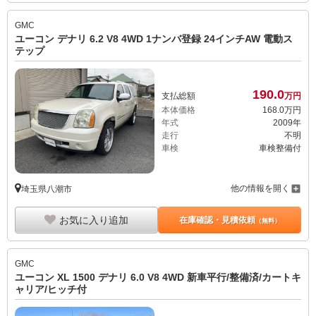
GMC
ユーコン デナリ 6.2 V8 4WD 1ナンバ登録 24インチAW 電動ス
テップ
190.
0
支払総額
万円
本体価格
168.
0
万円
年式
2009年
走行
不明
車検
車検整備付
他の情報を開く
埼玉県八潮市
お気に入り追加
在庫確認・見積依頼
（無料）
GMC
ユーコン XL 1500 デナリ 6.0 V8 4WD 新車平行/整備済/カートキ
ャリア/ヒッチ付