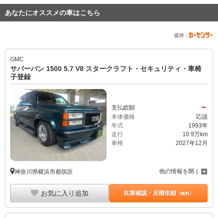
あなたにオススメの車はこちら
提供：
GMC
サバーバン 1500 5.7 V8 スタークラフト・セキュリティ・車椅
子登録
－
支払総額
本体価格
応談
年式
1993年
走行
10.9万km
車検
2027年12月
他の情報を開く
神奈川県横浜市都筑区
お気に入り追加
在庫確認・見積依頼
（無料）