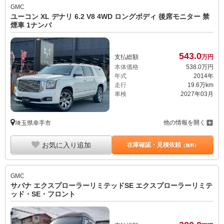
GMC
ユーコン XL デナリ 6.2 V8 4WD ロングボディ 後席モニター 禁
煙車 1ナンバ
543.
0
支払総額
万円
本体価格
538.
0
万円
年式
2014年
走行
19.6万km
車検
2027年03月
他の情報を開く
埼玉県幸手市
お気に入り追加
在庫確認・見積依頼
（無料）
GMC
サバナ エクスプローラーリミテッドSE エクスプローラーリミテ
ッド・SE・フロント