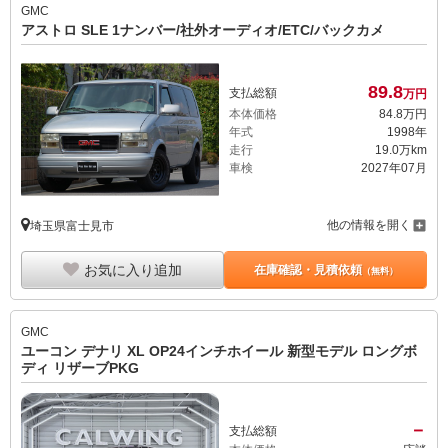
GMC
アストロ SLE 1ナンバー/社外オーディオ/ETC/バックカメ
89.
8
支払総額
万円
本体価格
84.
8
万円
年式
1998年
走行
19.0万km
車検
2027年07月
他の情報を開く
埼玉県富士見市
お気に入り追加
在庫確認・見積依頼
（無料）
GMC
ユーコン デナリ XL OP24インチホイール 新型モデル ロングボ
ディ リザーブPKG
－
支払総額