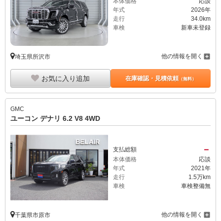
本体価格
応談
年式
2026年
走行
34.0km
車検
新車未登録
他の情報を開く
埼玉県所沢市
お気に入り追加
在庫確認・見積依頼
（無料）
GMC
ユーコン デナリ 6.2 V8 4WD
－
支払総額
本体価格
応談
年式
2021年
走行
1.5万km
車検
車検整備無
他の情報を開く
千葉県市原市