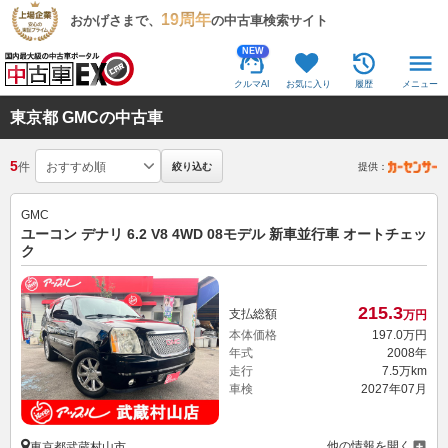
19周年
おかげさまで、
の中古車検索サイト
NEW
クルマAI
お気に入り
履歴
メニュー
東京都 GMCの中古車
5
件
絞り込む
提供：
GMC
ユーコン デナリ 6.2 V8 4WD 08モデル 新車並行車 オートチェッ
ク
215.
3
支払総額
万円
本体価格
197.
0
万円
年式
2008年
走行
7.5万km
車検
2027年07月
他の情報を開く
東京都武蔵村山市