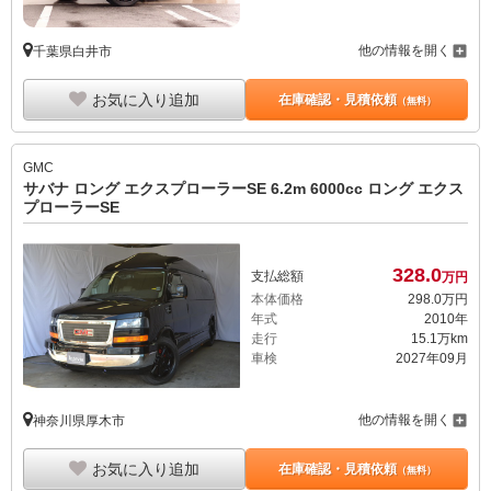
他の情報を開く
千葉県白井市
お気に入り追加
在庫確認・見積依頼
（無料）
GMC
サバナ ロング エクスプローラーSE 6.2m 6000cc ロング エクス
プローラーSE
328.
0
支払総額
万円
本体価格
298.
0
万円
年式
2010年
走行
15.1万km
車検
2027年09月
他の情報を開く
神奈川県厚木市
お気に入り追加
在庫確認・見積依頼
（無料）