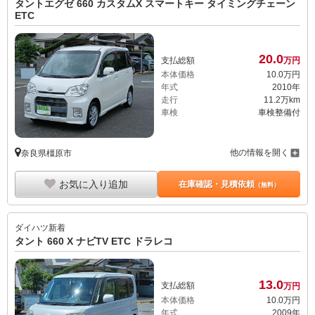
タントエグゼ 660 カスタムX スマートキー タイミングチェーン
ETC
20.
0
支払総額
万円
本体価格
10.
0
万円
年式
2010年
走行
11.2万km
車検
車検整備付
他の情報を開く
奈良県橿原市
お気に入り追加
在庫確認・見積依頼
（無料）
ダイハツ
新着
タント 660 X ナビTV ETC ドラレコ
13.
0
支払総額
万円
本体価格
10.
0
万円
年式
2009年