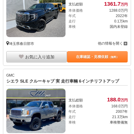
1361.
7
支払総額
万円
本体価格
1288.
0
万円
年式
2022年
走行
0.1万km
車検
国内未登録
他の情報を開く
埼玉県春日部市
お気に入り追加
在庫確認・見積依頼
（無料）
GMC
シエラ SLE クルーキャブ 実 走行車輛 6インチリフトアップ
188.
0
支払総額
万円
本体価格
168.
0
万円
年式
2007年
走行
21.3万km
車検
車検整備無