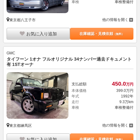
車検
車検整備付
他の情報を開く
東京都八王子市
お気に入り追加
在庫確認・見積依頼
（無料）
GMC
タイフーン 1オナ フルオリジナル 34ナンバー過去ドキュメント
有 1STオーナ
450.
0
支払総額
万円
本体価格
399.
0
万円
年式
1992年
走行
9.3万km
車検
車検整備付
他の情報を開く
東京都練馬区
お気に入り追加
在庫確認・見積依頼
（無料）