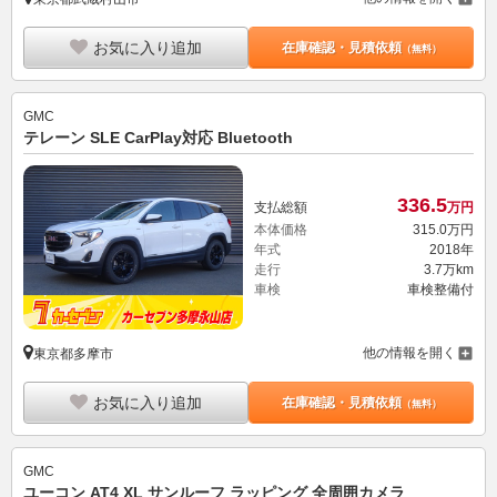
お気に入り追加
在庫確認・見積依頼
（無料）
GMC
テレーン SLE CarPlay対応 Bluetooth
336.
5
支払総額
万円
本体価格
315.
0
万円
年式
2018年
走行
3.7万km
車検
車検整備付
他の情報を開く
東京都多摩市
お気に入り追加
在庫確認・見積依頼
（無料）
GMC
ユーコン AT4 XL サンルーフ ラッピング 全周囲カメラ