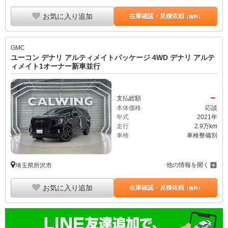
お気に入り追加
在庫確認・見積依頼
（無料）
GMC
ユーコン デナリ アルティメイトパッケージ 4WD デナリ アルテ
ィメイト1オーナー新車並行
－
支払総額
本体価格
応談
年式
2021年
走行
2.9万km
車検
車検整備別
他の情報を開く
埼玉県所沢市
お気に入り追加
在庫確認・見積依頼
（無料）