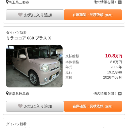
他の情報を開く
埼玉県三郷市
お気に入り追加
在庫確認・見積依頼
（無料）
ダイハツ
新着
ミラココア 660 プラス X
10.
8
支払総額
万円
本体価格
8.
8
万円
年式
2009年
走行
19.2万km
車検
2026年08月
他の情報を開く
岐阜県岐阜市
お気に入り追加
在庫確認・見積依頼
（無料）
ダイハツ
新着