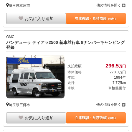
他の情報を開く
埼玉県本庄市
お気に入り追加
在庫確認・見積依頼
（無料）
GMC
バンデューラ ティアラ2500 新車並行車 8ナンバーキャンピング
登録
296.
5
支払総額
万円
本体価格
278.
0
万円
年式
1994年
走行
7.7万km
車検
車検整備付
他の情報を開く
埼玉県三郷市
お気に入り追加
在庫確認・見積依頼
（無料）