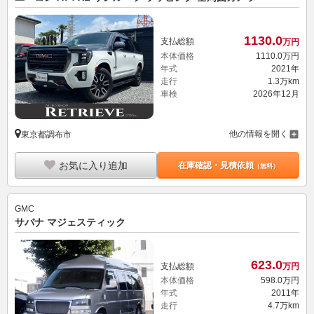
1130.
0
支払総額
万円
本体価格
1110.
0
万円
年式
2021年
走行
1.3万km
車検
2026年12月
他の情報を開く
東京都調布市
お気に入り追加
在庫確認・見積依頼
（無料）
GMC
サバナ マジェスティック
623.
0
支払総額
万円
本体価格
598.
0
万円
年式
2011年
走行
4.7万km