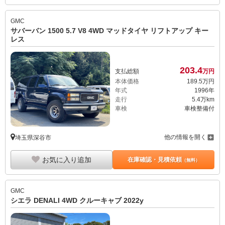
GMC
サバーバン 1500 5.7 V8 4WD マッドタイヤ リフトアップ キー
レス
203.
4
支払総額
万円
本体価格
189.
5
万円
年式
1996年
走行
5.4万km
車検
車検整備付
他の情報を開く
埼玉県深谷市
お気に入り追加
在庫確認・見積依頼
（無料）
GMC
シエラ DENALI 4WD クルーキャブ 2022y