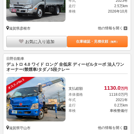
年式
2023年
走行
2.5万km
車検
2026年10月
他の情報を開く
滋賀県彦根市
お気に入り追加
在庫確認・見積依頼
（無料）
日野自動車
デュトロ 4.0 ワイド ロング 全低床 ディーゼルターボ 法人ワン
オーナー/禁煙車/タダノ5段クレー
オススメNo.5
1130.
0
支払総額
万円
本体価格
1118.
0
万円
年式
2021年
走行
0.2万km
車検
車検整備付
他の情報を開く
滋賀県守山市