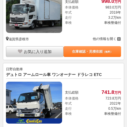
998.
0
支払総額
万円
本体価格
983.
0
万円
年式
2019年
走行
3.2万km
車検
車検整備付
他の情報を開く
滋賀県彦根市
お気に入り追加
在庫確認・見積依頼
（無料）
日野自動車
デュトロ アームロール車 ワンオーナー ドラレコ ETC
741.
8
支払総額
万円
本体価格
723.
8
万円
年式
2022年
走行
0.5万km
車検
車検整備付