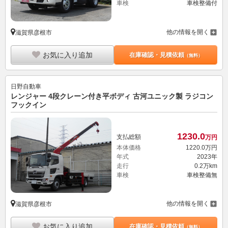
車検
車検整備付
他の情報を開く
滋賀県彦根市
お気に入り追加
在庫確認・見積依頼
（無料）
日野自動車
レンジャー 4段クレーン付き平ボディ 古河ユニック製 ラジコン
フックイン
1230.
0
支払総額
万円
本体価格
1220.
0
万円
年式
2023年
走行
0.2万km
車検
車検整備無
他の情報を開く
滋賀県彦根市
お気に入り追加
在庫確認・見積依頼
（無料）