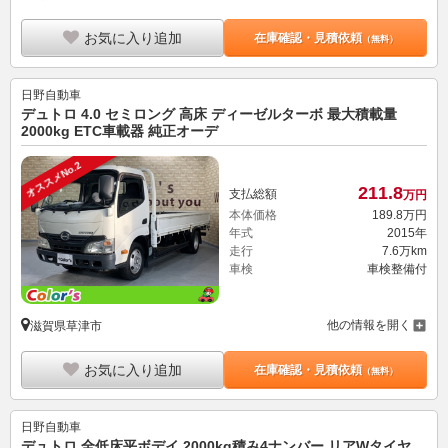
お気に入り追加
在庫確認・見積依頼
（無料）
日野自動車
デュトロ 4.0 セミロング 高床 ディーゼルターボ 最大積載量
2000kg ETC車載器 純正オーデ
オススメNo.2
211.
8
支払総額
万円
本体価格
189.
8
万円
年式
2015年
走行
7.6万km
車検
車検整備付
他の情報を開く
滋賀県草津市
お気に入り追加
在庫確認・見積依頼
（無料）
日野自動車
デュトロ 全低床平ボデイ 2000kg積み4ナンバー リアWタイヤ