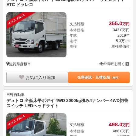
ETC ドラレコ
オススメNo.3
355.
0
支払総額
万円
本体価格
343.
0
万円
年式
2019年
走行
5.3万km
車検
車検整備付
他の情報を開く
滋賀県彦根市
お気に入り追加
在庫確認・見積依頼
（無料）
日野自動車
デュトロ 全低床平ボデイ 4WD 2000kg積み4ナンバー 4WD切替
スイッチ LEDヘッドライト
オススメNo.4
498.
0
支払総額
万円
本体価格
488.
0
万円