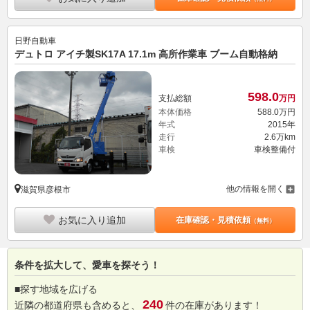
日野自動車
デュトロ アイチ製SK17A 17.1m 高所作業車 ブーム自動格納
598.
0
支払総額
万円
本体価格
588.
0
万円
年式
2015年
走行
2.6万km
車検
車検整備付
他の情報を開く
滋賀県彦根市
お気に入り追加
在庫確認・見積依頼
（無料）
条件を拡大して、愛車を探そう！
■探す地域を広げる
240
近隣の都道府県も含めると、
件の在庫があります！