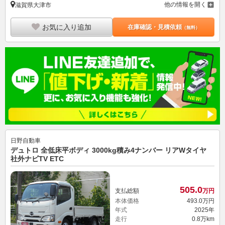
他の情報を開く
滋賀県大津市
お気に入り追加
在庫確認・見積依頼
（無料）
日野自動車
デュトロ 全低床平ボディ 3000kg積み4ナンバー リアWタイヤ
社外ナビTV ETC
505.
0
支払総額
万円
本体価格
493.
0
万円
年式
2025年
走行
0.8万km