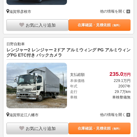
他の情報を開く
滋賀県彦根市
お気に入り追加
在庫確認・見積依頼
（無料）
日野自動車
レンジャー2 レンジャー 2ドア アルミウィング PG アルミウィン
グPG ETC付き バックカメラ
235.
0
支払総額
万円
本体価格
229.
1
万円
年式
2007年
走行
29.7万km
車検
車検整備無
他の情報を開く
滋賀県近江八幡市
お気に入り追加
在庫確認・見積依頼
（無料）