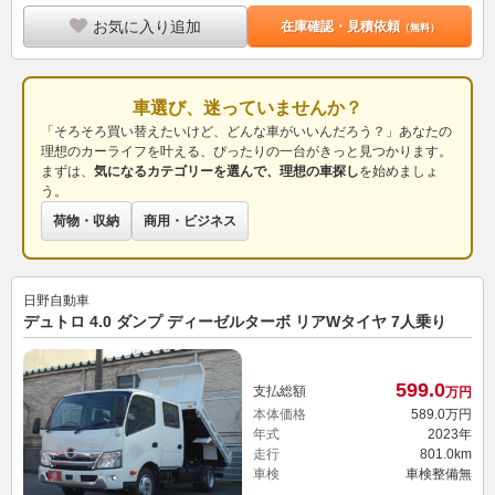
お気に入り追加
在庫確認・見積依頼
（無料）
車選び、迷っていませんか？
「そろそろ買い替えたいけど、どんな車がいいんだろう？」あなたの
理想のカーライフを叶える、ぴったりの一台がきっと見つかります。
まずは、
気になるカテゴリーを選んで、理想の車探し
を始めましょ
う。
荷物・収納
商用・ビジネス
日野自動車
デュトロ 4.0 ダンプ ディーゼルターボ リアWタイヤ 7人乗り
599.
0
支払総額
万円
本体価格
589.
0
万円
年式
2023年
走行
801.0km
車検
車検整備無