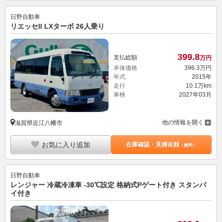
日野自動車
リエッセII LXターボ 26人乗り
399.
8
支払総額
万円
本体価格
396.
3
万円
年式
2015年
走行
10.1万km
車検
2027年03月
他の情報を開く
滋賀県近江八幡市
お気に入り追加
在庫確認・見積依頼
（無料）
日野自動車
レンジャー 冷蔵冷凍車 -30℃設定 格納式Pゲート付き スタンバ
イ付き