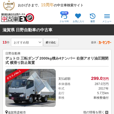
19周年
おかげさまで、
の中古車検索サイト
NEW
クルマAI
お気に入り
履歴
メニュー
滋賀県 日野自動車の中古車
13
件
絞り込む
提供：
日野自動車
デュトロ 三転ダンプ 2000kg積み4ナンバー 右側アオリ油圧開閉
式 横滑り防止装置
オススメNo.1
299.
0
支払総額
万円
本体価格
287.
0
万円
年式
2017年
走行
5.7万km
車検
車検整備付
他の情報を開く
滋賀県彦根市