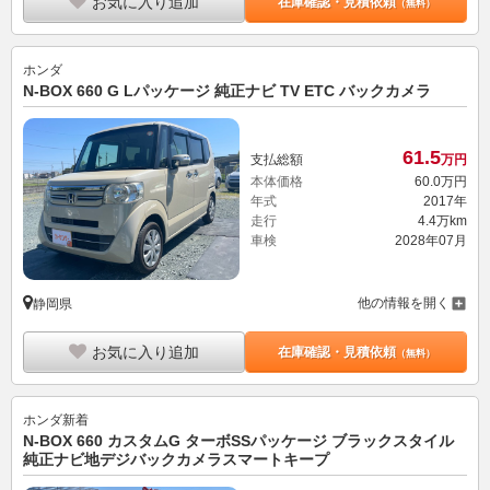
お気に入り追加
在庫確認・見積依頼
（無料）
ホンダ
N-BOX 660 G Lパッケージ 純正ナビ TV ETC バックカメラ
61.
5
支払総額
万円
本体価格
60.
0
万円
年式
2017年
走行
4.4万km
車検
2028年07月
他の情報を開く
静岡県
お気に入り追加
在庫確認・見積依頼
（無料）
ホンダ
新着
N-BOX 660 カスタムG ターボSSパッケージ ブラックスタイル
純正ナビ地デジバックカメラスマートキープ