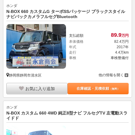
ホンダ
N-BOX 660 カスタムG ターボSSパッケージ ブラックスタイル
ナビバックカメラフルセグBluetooth
89.
9
支払総額
万円
本体価格
82.
4
万円
年式
2017年
走行
4.4万km
車検
車検整備付
他の情報を開く
静岡県静岡市清水区
お気に入り追加
在庫確認・見積依頼
（無料）
ホンダ
N-BOX カスタム 660 4WD 純正8型ナビ フルセグTV 左電動スラ
イドド