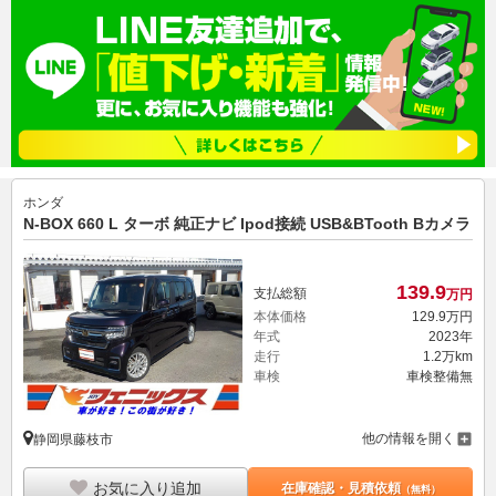
ホンダ
N-BOX 660 L ターボ 純正ナビ Ipod接続 USB&BTooth Bカメラ
139.
9
支払総額
万円
本体価格
129.
9
万円
年式
2023年
走行
1.2万km
車検
車検整備無
他の情報を開く
静岡県藤枝市
お気に入り追加
在庫確認・見積依頼
（無料）