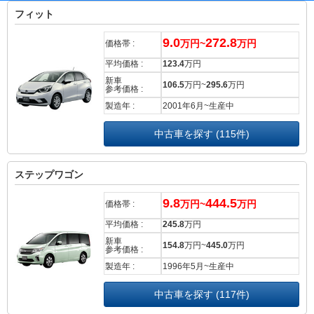
フィット
9.0
272.8
万円~
万円
価格帯 :
平均価格 :
123.4
万円
新車
106.5
万円~
295.6
万円
参考価格 :
製造年 :
2001年6月~生産中
中古車を探す (115件)
ステップワゴン
9.8
444.5
万円~
万円
価格帯 :
平均価格 :
245.8
万円
新車
154.8
万円~
445.0
万円
参考価格 :
製造年 :
1996年5月~生産中
中古車を探す (117件)