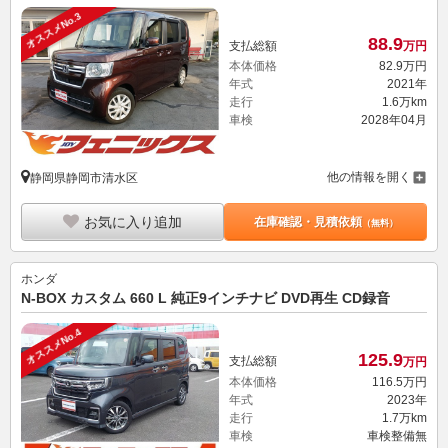
オススメNo.3
88.
9
支払総額
万円
本体価格
82.
9
万円
年式
2021年
走行
1.6万km
車検
2028年04月
他の情報を開く
静岡県静岡市清水区
お気に入り追加
在庫確認・見積依頼
（無料）
ホンダ
N-BOX カスタム 660 L 純正9インチナビ DVD再生 CD録音
オススメNo.4
125.
9
支払総額
万円
本体価格
116.
5
万円
年式
2023年
走行
1.7万km
車検
車検整備無