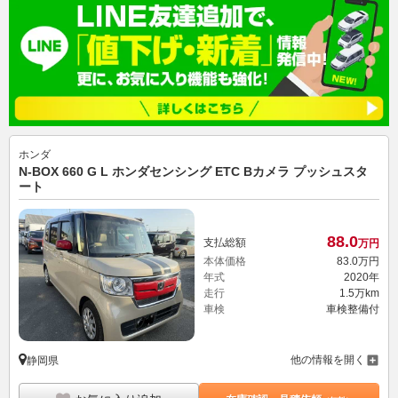
ホンダ
N-BOX 660 G L ホンダセンシング ETC Bカメラ プッシュスタ
ート
88.
0
支払総額
万円
本体価格
83.
0
万円
年式
2020年
走行
1.5万km
車検
車検整備付
他の情報を開く
静岡県