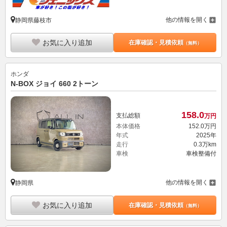
他の情報を開く
静岡県藤枝市
お気に入り追加
在庫確認・見積依頼
（無料）
ホンダ
N-BOX ジョイ 660 2トーン
158.
0
支払総額
万円
本体価格
152.
0
万円
年式
2025年
走行
0.3万km
車検
車検整備付
他の情報を開く
静岡県
お気に入り追加
在庫確認・見積依頼
（無料）