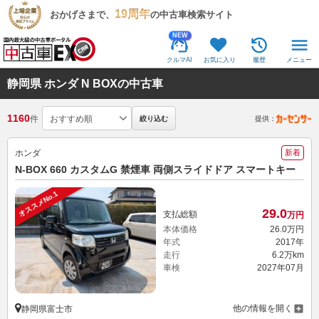
19周年
おかげさまで、
の中古車検索サイト
NEW
クルマAI
お気に入り
履歴
メニュー
静岡県 ホンダ N BOXの中古車
1160
件
絞り込む
提供：
ホンダ
新着
N-BOX 660 カスタムG 禁煙車 両側スライドドア スマートキー
オススメNo.1
29.
0
支払総額
万円
本体価格
26.
0
万円
年式
2017年
走行
6.2万km
車検
2027年07月
他の情報を開く
静岡県富士市