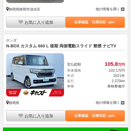
他の情報を開く
静岡県静岡市清水区
お気に入り追加
在庫確認・見積依頼
（無料）
ホンダ
N-BOX カスタム 660 L 後期 両側電動スライド 禁煙 ナビTV
105.
8
支払総額
万円
本体価格
102.
1
万円
年式
2021年
走行
2.3万km
車検
車検整備付
他の情報を開く
静岡県
お気に入り追加
在庫確認・見積依頼
（無料）