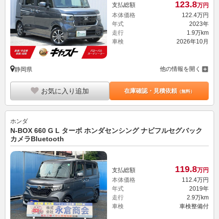
123.
8
支払総額
万円
本体価格
122.
4
万円
年式
2023年
走行
1.9万km
車検
2026年10月
他の情報を開く
静岡県
お気に入り追加
在庫確認・見積依頼
（無料）
ホンダ
N-BOX 660 G L ターボ ホンダセンシング ナビフルセグバック
カメラBluetooth
119.
8
支払総額
万円
本体価格
112.
4
万円
年式
2019年
走行
2.9万km
車検
車検整備付