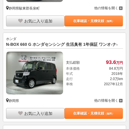
他の情報を開く
静岡県駿東郡長泉町
お気に入り追加
在庫確認・見積依頼
（無料）
ホンダ
N-BOX 660 G ホンダセンシング 生活臭有 1年保証 ワンオ-ナ-
93.
6
支払総額
万円
本体価格
84.
8
万円
年式
2018年
走行
2.0万km
車検
2027年12月
他の情報を開く
静岡県
お気に入り追加
在庫確認・見積依頼
（無料）