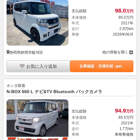
98.
0
支払総額
万円
本体価格
95.
0
万円
年式
2017年
走行
2.9万km
車検
2028年06月
他の情報を開く
静岡県静岡市駿河区
お気に入り追加
在庫確認・見積依頼
（無料）
ホンダ
新着
N-BOX 660 L ナビ&TV Bluetooth バックカメラ
94.
9
支払総額
万円
本体価格
85.
5
万円
年式
2021年
走行
1.7万km
車検
車検整備無