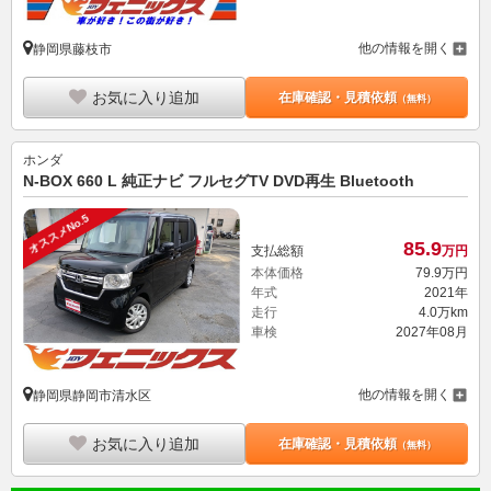
他の情報を開く
静岡県藤枝市
お気に入り追加
在庫確認・見積依頼
（無料）
ホンダ
N-BOX 660 L 純正ナビ フルセグTV DVD再生 Bluetooth
オススメNo.5
85.
9
支払総額
万円
本体価格
79.
9
万円
年式
2021年
走行
4.0万km
車検
2027年08月
他の情報を開く
静岡県静岡市清水区
お気に入り追加
在庫確認・見積依頼
（無料）