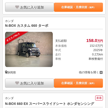
お気に入り追加
在庫確認・見積依頼
（無料）
ホンダ
N-BOX カスタム 660 ターボ
オススメNo.2
158.
0
支払総額
万円
本体価格
152.
0
万円
年式
2025年
走行
0.2万km
車検
車検整備付
他の情報を開く
静岡県
お気に入り追加
在庫確認・見積依頼
（無料）
ホンダ
新着
N-BOX 660 EX スーパースライドシート ホンダセンシング