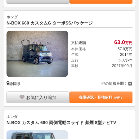
ホンダ
N-BOX 660 カスタムG ターボSSパッケージ
63.
0
支払総額
万円
本体価格
57.
0
万円
年式
2014年
走行
5.3万km
車検
2027年09月
他の情報を開く
静岡県
お気に入り追加
在庫確認・見積依頼
（無料）
ホンダ
N-BOX カスタム 660 両側電動スライド 禁煙 8型ナビTV