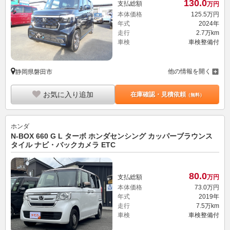
130.
0
支払総額
万円
本体価格
125.
5
万円
年式
2024年
走行
2.7万km
車検
車検整備付
他の情報を開く
静岡県磐田市
お気に入り追加
在庫確認・見積依頼
（無料）
ホンダ
N-BOX 660 G L ターボ ホンダセンシング カッパーブラウンス
タイル ナビ・バックカメラ ETC
80.
0
支払総額
万円
本体価格
73.
0
万円
年式
2019年
走行
7.5万km
車検
車検整備付