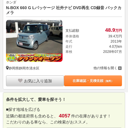
ホンダ
N-BOX 660 G Lパッケージ 社外ナビ DVD再生 CD録音 バックカ
メラ
48.
9
支払総額
万円
本体価格
39.
4
万円
年式
2013年
走行
4.0万km
車検
2028年07月
他の情報を開く
静岡県静岡市清水区
お気に入り追加
在庫確認・見積依頼
（無料）
条件を拡大して、愛車を探そう！
■探す地域を広げる
4057
近隣の都道府県も含めると、
件の在庫があります！
こだわりのある車なら、この検索がおススメ。