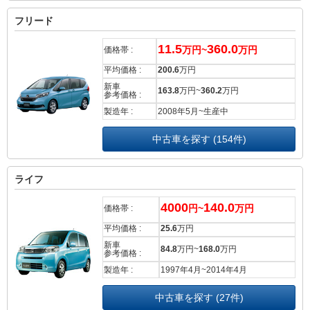
フリード
11.5
360.0
万円~
万円
価格帯 :
平均価格 :
200.6
万円
新車
163.8
万円~
360.2
万円
参考価格 :
製造年 :
2008年5月~生産中
中古車を探す (154件)
ライフ
4000
140.0
円~
万円
価格帯 :
平均価格 :
25.6
万円
新車
84.8
万円~
168.0
万円
参考価格 :
製造年 :
1997年4月~2014年4月
中古車を探す (27件)