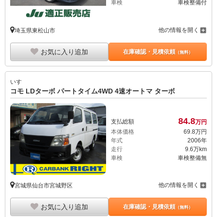
車検
車検整備付
他の情報を開く
埼玉県東松山市
お気に入り追加
在庫確認・見積依頼
（無料）
いすゞ
コモ LDターボ パートタイム4WD 4速オートマ ターボ
84.
8
支払総額
万円
本体価格
69.
8
万円
年式
2006年
走行
9.6万km
車検
車検整備無
他の情報を開く
宮城県仙台市宮城野区
お気に入り追加
在庫確認・見積依頼
（無料）