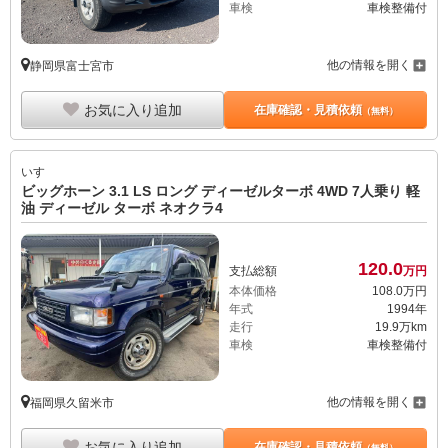
車検
車検整備付
他の情報を開く
静岡県富士宮市
お気に入り追加
在庫確認・見積依頼
（無料）
いすゞ
ビッグホーン 3.1 LS ロング ディーゼルターボ 4WD 7人乗り 軽
油 ディーゼル ターボ ネオクラ4
120.
0
支払総額
万円
本体価格
108.
0
万円
年式
1994年
走行
19.9万km
車検
車検整備付
他の情報を開く
福岡県久留米市
お気に入り追加
在庫確認・見積依頼