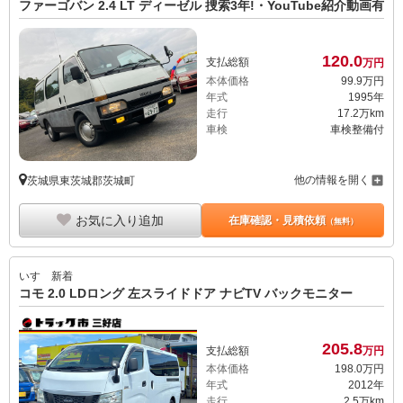
ファーゴバン 2.4 LT ディーゼル 捜索3年!・YouTube紹介動画有
120.
0
支払総額
万円
本体価格
99.
9
万円
年式
1995年
走行
17.2万km
車検
車検整備付
他の情報を開く
茨城県東茨城郡茨城町
お気に入り追加
在庫確認・見積依頼
（無料）
いすゞ
新着
コモ 2.0 LDロング 左スライドドア ナビTV バックモニター
205.
8
支払総額
万円
本体価格
198.
0
万円
年式
2012年
走行
2.5万km