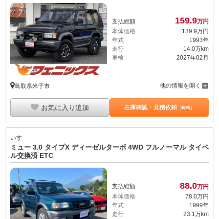
159.
9
支払総額
万円
本体価格
139.
9
万円
年式
1993年
走行
14.0万km
車検
2027年02月
他の情報を開く
鳥取県米子市
お気に入り追加
在庫確認・見積依頼
（無料）
いすゞ
ミュー 3.0 タイプX ディーゼルターボ 4WD フルノーマル タイベ
ル交換済 ETC
88.
0
支払総額
万円
本体価格
78.
0
万円
年式
1999年
走行
23.1万km