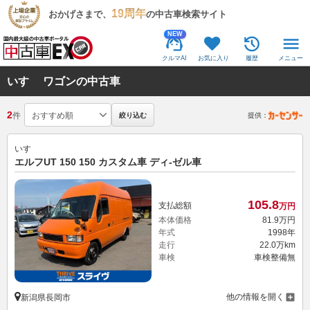
19周年
おかげさまで、
の中古車検索サイト
NEW
クルマAI
お気に入り
履歴
メニュー
いすゞ ワゴンの中古車
2
件
絞り込む
提供：
いすゞ
エルフUT 150 150 カスタム車 ディ-ゼル車
105.
8
支払総額
万円
本体価格
81.
9
万円
年式
1998年
走行
22.0万km
車検
車検整備無
他の情報を開く
新潟県長岡市