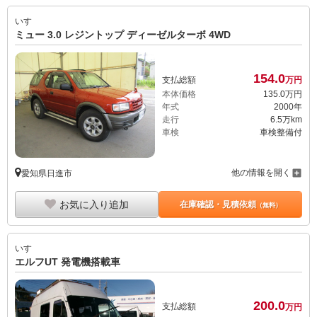
いすゞ
ミュー 3.0 レジントップ ディーゼルターボ 4WD
154.
0
支払総額
万円
本体価格
135.
0
万円
年式
2000年
走行
6.5万km
車検
車検整備付
他の情報を開く
愛知県日進市
お気に入り追加
在庫確認・見積依頼
（無料）
いすゞ
エルフUT 発電機搭載車
200.
0
支払総額
万円