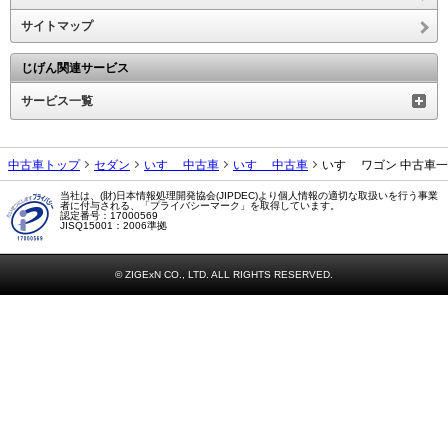
サイトマップ
じげん関連サービス
サービス一覧
中古車トップ
セダン
いすゞ 中古車
いすゞ 中古車
いすゞ ワゴン 中古車
当社は、(財)日本情報処理開発協会(JIPDEC)より個人情報の適切な取扱いを行う事業
者に付与される、「プライバシーマーク」を取得しています。
認定番号：17000569
JISQ15001：2006準拠
© ZIGExN CO., LTD. ALL RIGHTS RESERVED.