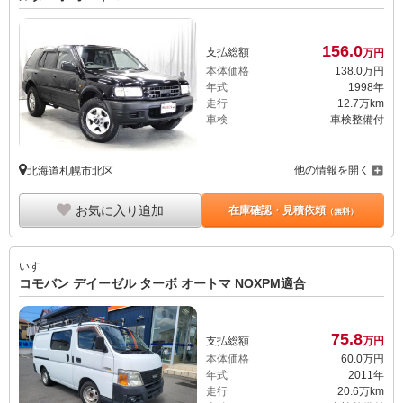
156.
0
支払総額
万円
本体価格
138.
0
万円
年式
1998年
走行
12.7万km
車検
車検整備付
他の情報を開く
北海道札幌市北区
お気に入り追加
在庫確認・見積依頼
（無料）
いすゞ
コモバン デイーゼル ターボ オートマ NOXPM適合
75.
8
支払総額
万円
本体価格
60.
0
万円
年式
2011年
走行
20.6万km