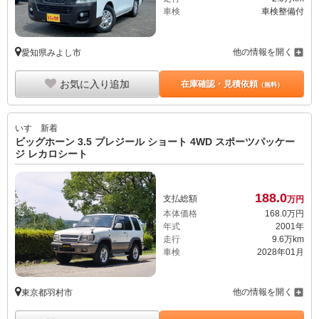
車検
車検整備付
他の情報を開く
愛知県みよし市
お気に入り追加
在庫確認・見積依頼
（無料）
いすゞ
新着
ビッグホーン 3.5 プレジール ショート 4WD スポーツパッケー
ジ レカロシート
188.
0
支払総額
万円
本体価格
168.
0
万円
年式
2001年
走行
9.6万km
車検
2028年01月
他の情報を開く
東京都羽村市