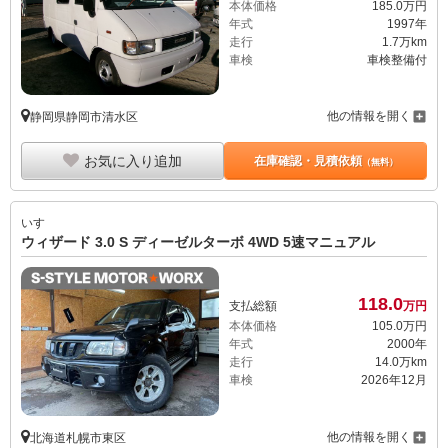
本体価格
185.
0
万円
年式
1997年
走行
1.7万km
車検
車検整備付
他の情報を開く
静岡県静岡市清水区
お気に入り追加
在庫確認・見積依頼
（無料）
いすゞ
ウィザード 3.0 S ディーゼルターボ 4WD 5速マニュアル
118.
0
支払総額
万円
本体価格
105.
0
万円
年式
2000年
走行
14.0万km
車検
2026年12月
他の情報を開く
北海道札幌市東区