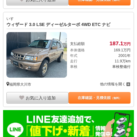
（無料）
いすゞ
ウィザード 3.0 LSE ディーゼルターボ 4WD ETC ナビ
187.
1
支払総額
万円
本体価格
169.
1
万円
年式
2001年
走行
11.9万km
車検
車検整備付
他の情報を開く
福岡県大川市
お気に入り追加
在庫確認・見積依頼
（無料）