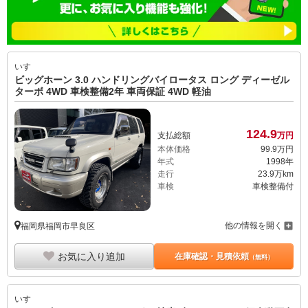
いすゞ
ビッグホーン 3.0 ハンドリングバイロータス ロング ディーゼル
ターボ 4WD 車検整備2年 車両保証 4WD 軽油
124.
9
支払総額
万円
本体価格
99.
9
万円
年式
1998年
走行
23.9万km
車検
車検整備付
他の情報を開く
福岡県福岡市早良区
お気に入り追加
在庫確認・見積依頼
（無料）
いすゞ