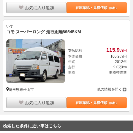
お気に入り追加
在庫確認・見積依頼
（無料）
いすゞ
コモ スーパーロング 走行距離89545KM
115.
9
支払総額
万円
本体価格
105.
9
万円
年式
2012年
走行
9.0万km
車検
車検整備無
他の情報を開く
埼玉県東松山市
お気に入り追加
在庫確認・見積依頼
（無料）
検索した条件に近い車はこちら