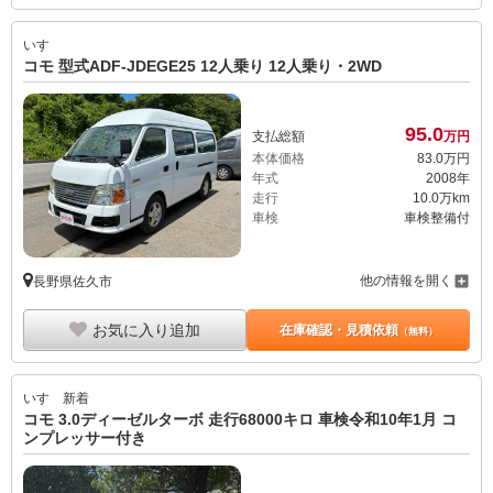
いすゞ
コモ 型式ADF-JDEGE25 12人乗り 12人乗り・2WD
95.
0
支払総額
万円
本体価格
83.
0
万円
年式
2008年
走行
10.0万km
車検
車検整備付
他の情報を開く
長野県佐久市
お気に入り追加
在庫確認・見積依頼
（無料）
いすゞ
新着
コモ 3.0ディーゼルターボ 走行68000キロ 車検令和10年1月 コ
ンプレッサー付き