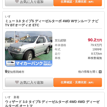
お気に入り追加
在庫確認・見積依頼
（無料）
いすゞ
ミュー 3.0 タイプS ディーゼルターボ 4WD Wサンルーフ ナビ
TV BTオーディオ ETC
90.
2
支払総額
万円
本体価格
79.
9
万円
年式
1999年
走行
8.5万km
車検
車検整備無
他の情報を開く
愛知県岡崎市
お気に入り追加
在庫確認・見積依頼
（無料）
いすゞ
新着
ウィザード 3.0 タイプS ディーゼルターボ 4WD 4WD ディーゼ
ルターボ オートマ