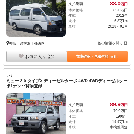
88.
0
支払総額
万円
本体価格
85.
0
万円
年式
2012年
走行
6.8万km
車検
2028年01月
他の情報を開く
神奈川県横浜市都筑区
お気に入り追加
在庫確認・見積依頼
（無料）
いすゞ
ミュー 3.0 タイプX ディーゼルターボ 4WD 4WDディーゼルター
ボ1ナンバ貨物登録
89.
9
支払総額
万円
本体価格
79.
9
万円
年式
1999年
走行
19.9万km
車検
車検整備無