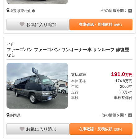
他の情報を開く
埼玉県東松山市
お気に入り追加
在庫確認・見積依頼
（無料）
いすゞ
ファーゴバン ファーゴバン ワンオーナー車 サンルーフ 修復歴
なし
191.
0
支払総額
万円
本体価格
174.
8
万円
年式
2000年
走行
3.3万km
車検
車検整備付
他の情報を開く
静岡県
お気に入り追加
在庫確認・見積依頼
（無料）