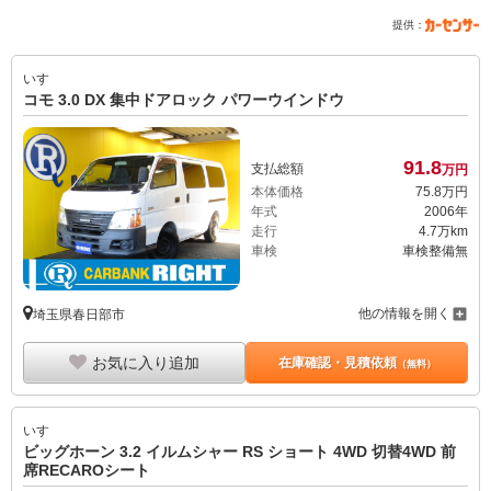
提供：
いすゞ
コモ 3.0 DX 集中ドアロック パワーウインドウ
91.
8
支払総額
万円
本体価格
75.
8
万円
年式
2006年
走行
4.7万km
車検
車検整備無
他の情報を開く
埼玉県春日部市
お気に入り追加
在庫確認・見積依頼
（無料）
いすゞ
ビッグホーン 3.2 イルムシャー RS ショート 4WD 切替4WD 前
席RECAROシート