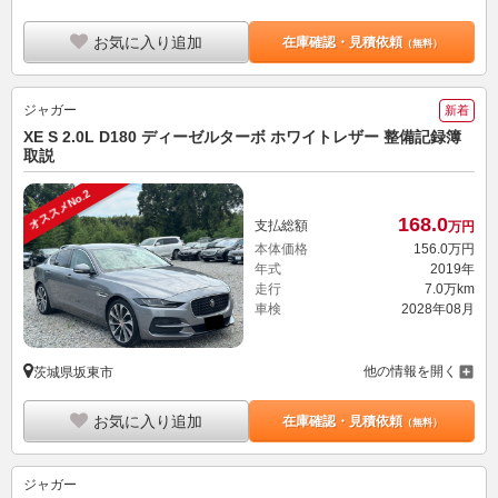
お気に入り追加
在庫確認・見積依頼
（無料）
ジャガー
新着
XE S 2.0L D180 ディーゼルターボ ホワイトレザー 整備記録簿
取説
オススメNo.2
168.
0
支払総額
万円
本体価格
156.
0
万円
年式
2019年
走行
7.0万km
車検
2028年08月
他の情報を開く
茨城県坂東市
お気に入り追加
在庫確認・見積依頼
（無料）
ジャガー