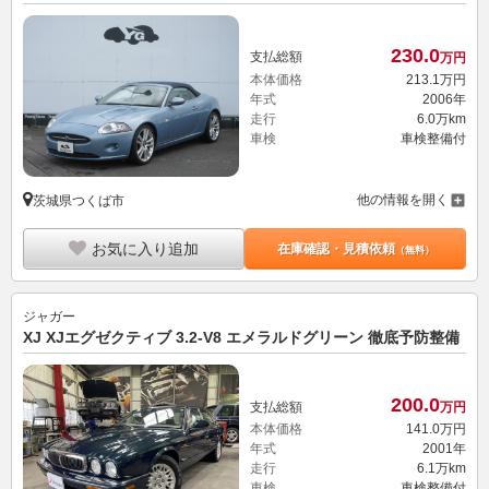
230.
0
支払総額
万円
本体価格
213.
1
万円
年式
2006年
走行
6.0万km
車検
車検整備付
他の情報を開く
茨城県つくば市
お気に入り追加
在庫確認・見積依頼
（無料）
ジャガー
XJ XJエグゼクティブ 3.2-V8 エメラルドグリーン 徹底予防整備
200.
0
支払総額
万円
本体価格
141.
0
万円
年式
2001年
走行
6.1万km
車検
車検整備付