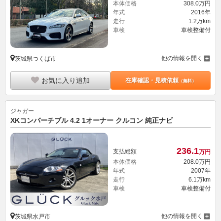
本体価格
308.
0
万円
年式
2016年
走行
1.2万km
車検
車検整備付
他の情報を開く
茨城県つくば市
お気に入り追加
在庫確認・見積依頼
（無料）
ジャガー
XKコンバーチブル 4.2 1オーナー クルコン 純正ナビ
236.
1
支払総額
万円
本体価格
208.
0
万円
年式
2007年
走行
6.1万km
車検
車検整備付
他の情報を開く
茨城県水戸市