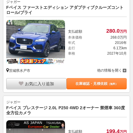
ジャガー
Fペイス ファーストエディション アダプティブクルーズコント
ロール/ブライ
280.
0
支払総額
万円
本体価格
268.
0
万円
年式
2016年
走行
6.1万km
車検
2027年10月
他の情報を開く
茨城県水戸市
お気に入り追加
在庫確認・見積依頼
（無料）
ジャガー
Fペイス プレステージ 2.0L P250 4WD 2オーナー 禁煙車 360度
全方位カメラ
199.
4
支払総額
万円