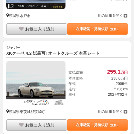
他の情報を開く
茨城県水戸市
お気に入り追加
在庫確認・見積依頼
（無料）
ジャガー
XKクーペ 4.2 試乗可! オートクルーズ 本革シート
255.
1
支払総額
万円
本体価格
238.
0
万円
年式
2009年
走行
5.8万km
車検
2027年02月
他の情報を開く
茨城県東茨城郡茨城町
お気に入り追加
在庫確認・見積依頼
（無料）