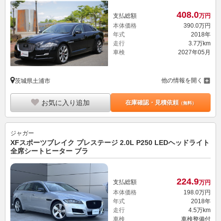
408.
0
支払総額
万円
本体価格
390.
0
万円
年式
2018年
走行
3.7万km
車検
2027年05月
他の情報を開く
茨城県土浦市
お気に入り追加
在庫確認・見積依頼
（無料）
ジャガー
XFスポーツブレイク プレステージ 2.0L P250 LEDヘッドライト
全席シートヒーター ブラ
224.
9
支払総額
万円
本体価格
198.
0
万円
年式
2018年
走行
4.5万km
車検
車検整備付