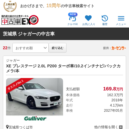
19周年
おかげさまで、
の中古車検索サイト
NEW
クルマAI
お気に入り
履歴
メニュー
茨城県 ジャガーの中古車
22
件
絞り込む
提供：
ジャガー
XE プレステージ 2.0L P200 ターボ車/10.2インチナビ/バックカ
メラ/本
オススメNo.1
169.
8
支払総額
万円
本体価格
162.
3
万円
年式
2018年
走行
4.1万km
車検
2027年05月
他の情報を開く
茨城県つくば市