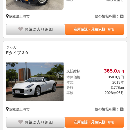
他の情報を開く
茨城県土浦市
お気に入り追加
在庫確認・見積依頼
（無料）
ジャガー
Fタイプ 3.0
365.
0
支払総額
万円
本体価格
350.
0
万円
年式
2013年
走行
3.7万km
車検
2028年06月
他の情報を開く
茨城県土浦市
お気に入り追加
在庫確認・見積依頼
（無料）