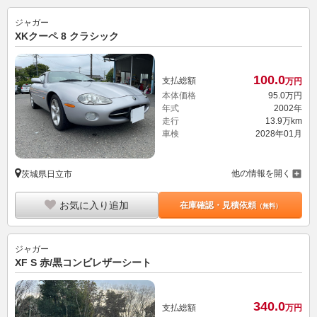
ジャガー
XKクーペ 8 クラシック
100.
0
支払総額
万円
本体価格
95.
0
万円
年式
2002年
走行
13.9万km
車検
2028年01月
他の情報を開く
茨城県日立市
お気に入り追加
在庫確認・見積依頼
（無料）
ジャガー
XF S 赤/黒コンビレザーシート
340.
0
支払総額
万円