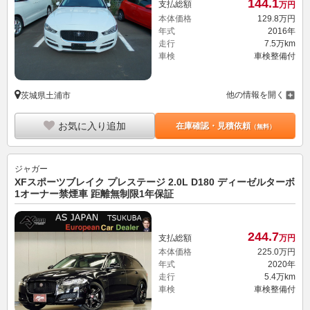
144.
1
支払総額
万円
本体価格
129.
8
万円
年式
2016年
走行
7.5万km
車検
車検整備付
他の情報を開く
茨城県土浦市
お気に入り追加
在庫確認・見積依頼
（無料）
ジャガー
XFスポーツブレイク プレステージ 2.0L D180 ディーゼルターボ
1オーナー禁煙車 距離無制限1年保証
244.
7
支払総額
万円
本体価格
225.
0
万円
年式
2020年
走行
5.4万km
車検
車検整備付