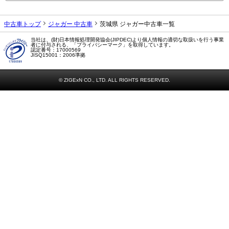
中古車トップ
ジャガー 中古車
茨城県 ジャガー中古車一覧
当社は、(財)日本情報処理開発協会(JIPDEC)より個人情報の適切な取扱いを行う事業
者に付与される、「プライバシーマーク」を取得しています。
認定番号：17000569
JISQ15001：2006準拠
© ZIGExN CO., LTD. ALL RIGHTS RESERVED.