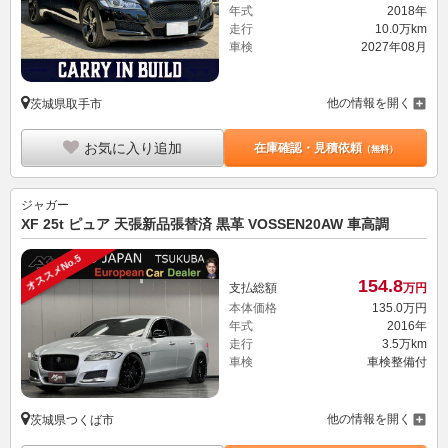
年式
2018年
走行
10.0万km
車検
2027年08月
他の情報を開く
茨城県取手市
お気に入り追加
在庫確認・見積依頼
（無料）
ジャガー
XF 25t ピュア 天張新品張替済 黒革 VOSSEN20AW 車高調
オススメNo.5
154.
8
支払総額
万円
本体価格
135.
0
万円
年式
2016年
走行
3.5万km
車検
車検整備付
他の情報を開く
茨城県つくば市