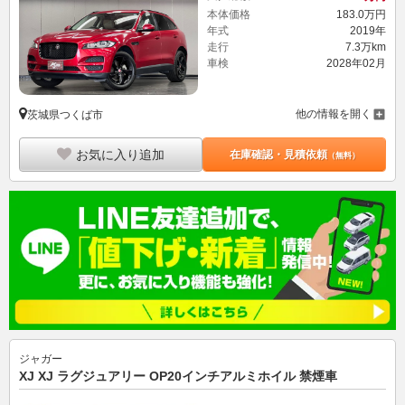
本体価格
183.
0
万円
年式
2019年
走行
7.3万km
車検
2028年02月
他の情報を開く
茨城県つくば市
お気に入り追加
在庫確認・見積依頼
（無料）
ジャガー
XJ XJ ラグジュアリー OP20インチアルミホイル 禁煙車