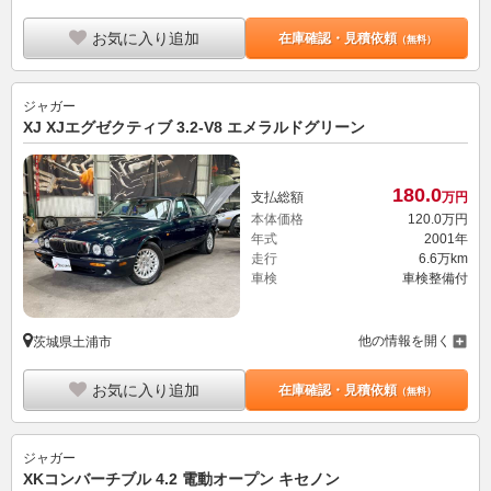
お気に入り追加
在庫確認・見積依頼
（無料）
ジャガー
XJ XJエグゼクティブ 3.2-V8 エメラルドグリーン
180.
0
支払総額
万円
本体価格
120.
0
万円
年式
2001年
走行
6.6万km
車検
車検整備付
他の情報を開く
茨城県土浦市
お気に入り追加
在庫確認・見積依頼
（無料）
ジャガー
XKコンバーチブル 4.2 電動オープン キセノン