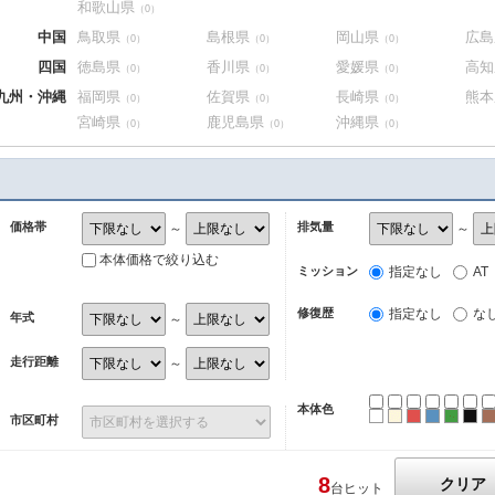
和歌山県
（0）
中国
鳥取県
島根県
岡山県
広島
（0）
（0）
（0）
四国
徳島県
香川県
愛媛県
高知
（0）
（0）
（0）
九州・沖縄
福岡県
佐賀県
長崎県
熊本
（0）
（0）
（0）
宮崎県
鹿児島県
沖縄県
（0）
（0）
（0）
価格帯
排気量
～
～
本体価格で絞り込む
ミッション
指定なし
AT
修復歴
指定なし
な
年式
～
走行距離
～
本体色
ホワイト
パール
レッド
ブルー
グリ
ブ
市区町村
8
クリア
台ヒット