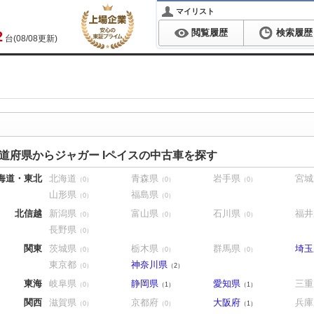
マイリスト
閲覧履歴
検索履歴
2
台(08/08更新)
道府県からジャガー Iペイスの中古車を探す
海道・東北
北海道
青森県
岩手県
宮城
（0）
（0）
（0）
山形県
福島県
（0）
（0）
北信越
新潟県
富山県
石川県
福井
（0）
（0）
（0）
長野県
（0）
関東
茨城県
栃木県
群馬県
埼玉
（0）
（0）
（0）
東京都
神奈川県
（0）
（2）
東海
岐阜県
静岡県
愛知県
三重
（0）
（1）
（1）
関西
滋賀県
京都府
大阪府
兵庫
（0）
（0）
（1）