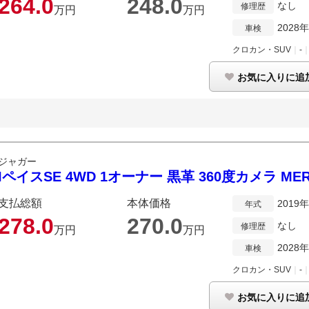
264.
0
248.
0
なし
修理歴
万円
万円
2028
車検
クロカン・SUV
｜
-
お気に入りに追
ジャガー
IペイスSE 4WD 1オーナー 黒革 360度カメラ MER
支払総額
本体価格
2019
年式
278.
0
270.
0
なし
修理歴
万円
万円
2028
車検
クロカン・SUV
｜
-
お気に入りに追