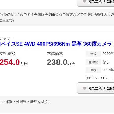
お気に入りに追
共に状態の良い1台です！全国販売納車OK♪ご遠方などでご来店が難しいお客
県三郷市)
ジャガー
IペイスSE 4WD 400PS/696Nm 黒革 360度カメラ 
支払総額
本体価格
2020
年式
254.
0
238.
0
なし
修理歴
万円
万円
2027
車検
クロカン・SUV
｜
-
お気に入りに追
（北海道・沖縄県・離島を除く）