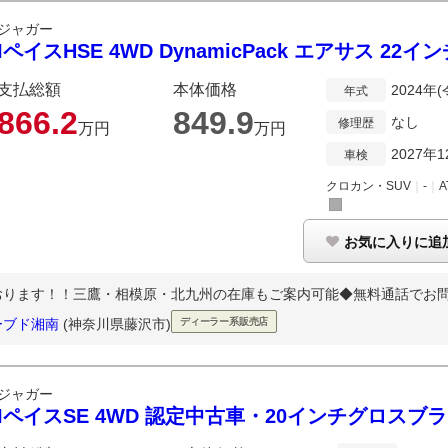
ジャガー
IペイスHSE 4WD DynamicPack エアサス 22イ
支払総額
本体価格
2024年
年式
866.
2
849.
9
なし
修理歴
万円
万円
2027年1
車検
クロカン・SUV
｜
-
｜
A
お気に入りに追
おります！！三鷹・相模原・北九州の在庫もご案内可能◆無料通話でお
ーブド湘南
(神奈川県藤沢市)
ディーラー系販売店
ジャガー
IペイスSE 4WD 認定中古車・20インチグロスブ