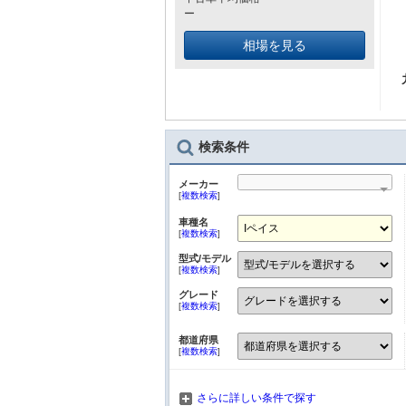
ー
相場を見る
検索条件
メーカー
[
複数検索
]
車種名
[
複数検索
]
型式/モデル
[
複数検索
]
グレード
[
複数検索
]
都道府県
[
複数検索
]
さらに詳しい条件で探す