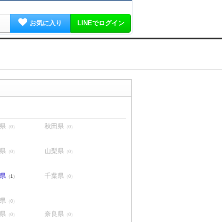
お気に入り
LINEでログイン
県
秋田県
（0）
（0）
県
山梨県
（0）
（0）
県
千葉県
（1）
（0）
県
（0）
県
奈良県
（0）
（0）