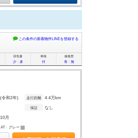
この条件の新着物件LINEを登録する
排気量
車検
修復歴
少
｜
多
付
有
｜
無
年(令和2年)
4.4万km
走行距離
なし
保証
年10月
｜
AT
｜
グレー