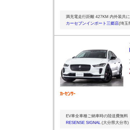
満充電走行距離 427KM 内外装
カーセブンインポート三郷店
(埼玉
EV車全車種ご納車時の陸送費無料
RESENSE SIGNAL
(大分県大分市)