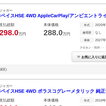
ジャガー
IペイスHSE 4WD AppleCarPlay/アンビエント
支払総額
本体価格
2020
年式
298.
0
288.
0
なし
修理歴
万円
万円
2027
車検
クロカン・SUV
｜
-
お気に入りに追
緑区)
ジャガー
IペイスHSE 4WD ポラスコグレーメタリック 純正ナ
支払総額
本体価格
2019
年式