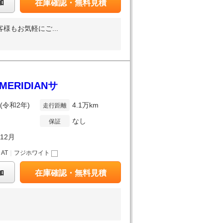
加
在庫確認・無料見積
様もお気軽にご...
MERIDIANサ
年(令和2年)
4.1万km
走行距離
なし
保証
年12月
｜
AT
｜
フジホワイト
加
在庫確認・無料見積