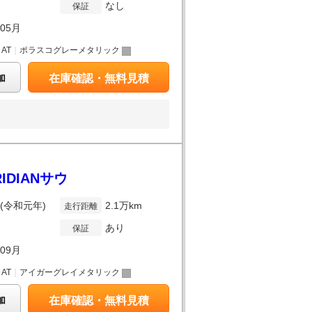
なし
保証
年05月
｜
AT
｜
ポラスコグレーメタリック
加
在庫確認・無料見積
IDIANサウ
年(令和元年)
2.1万km
走行距離
あり
保証
年09月
｜
AT
｜
アイガーグレイメタリック
加
在庫確認・無料見積