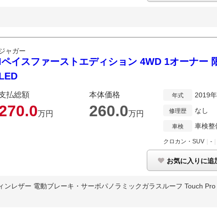
ジャガー
Iペイスファーストエディション 4WD 1オーナー
LED
支払総額
本体価格
2019
年式
270.
0
260.
0
なし
修理歴
万円
万円
車検整
車検
クロカン・SUV
｜
-
お気に入りに追
ィンレザー 電動ブレーキ・サーボパノラミックガラスルーフ Touch Pro Du