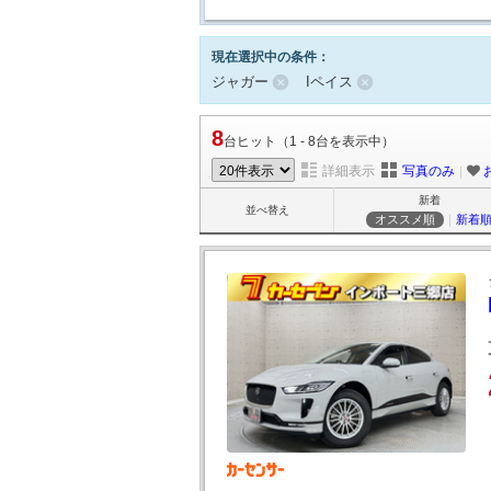
現在選択中の条件：
ジャガー
Iペイス
8
台ヒット（1 - 8台を表示中）
詳細表示
写真のみ
｜
新着
並べ替え
オススメ順
｜
新着