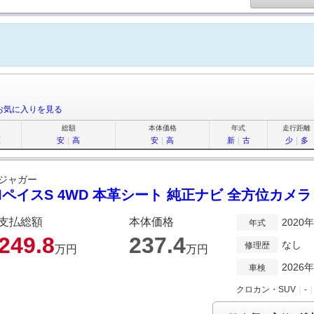
お気に入りを見る
総額
本体価格
年式
走行距離
順
安
｜
高
安
｜
高
新
｜
古
少
｜
多
ジャガー
IペイスS 4WD 本革シート 純正ナビ 全方位カメラ
支払総額
本体価格
2020
年式
249.
8
237.
4
なし
修理歴
万円
万円
2026
車検
クロカン・SUV
｜
-