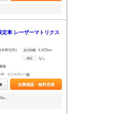
 限定車 レーザーマトリクス
年(令和元年)
6.9万km
走行距離
なし
保証
備無
｜
AT
｜
コリスグレー
加
在庫確認・無料見積
...