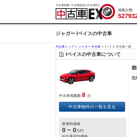
中古車情報･中古車販売の中古車EX
掲載台数
5
2
7
9
3
ジャガー Iペイスの中古車
中古車トップ
ジャガー 中古車
Iペイス 中古車一覧
Iペイスの中古車について
都
北
8
中古車掲載数
台
中古車物件の一覧を見る
新車時価格
0 ~ 0
万円
中古車平均価格