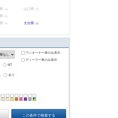
県
山口県
（0）
（0）
県
（0）
県
大分県
（0）
（2）
ワンオーナー車のみ表示
ディーラー車のみ表示
MT
し
あり
ーン
ラック
ブラウン
ゴールド
シルバー
イエロー
オレンジ
ピンク
パープル
グレー
その他