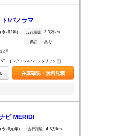
ライト/パノラマ
年(令和2年)
3.3万km
走行距離
あり
保証
年12月
｜
AT
｜
インダスシルバーメタリック
加
在庫確認・無料見積
ビ MERIDI
年(令和元年)
4.5万km
走行距離