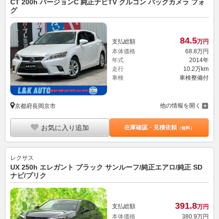
CT 200h バージョンC 純正ナビTV クルコン バックカメラ フォ
グ
84.
5
支払総額
万円
本体価格
68.
8
万円
年式
2014年
走行
10.2万km
車検
車検整備付
他の情報を開く
京都府長岡京市
お気に入り追加
在庫確認・見積依頼
（無料）
レクサス
UX 250h エレガント ブラック サンルーフ/純正エアロ/純正 SD
ナビ/プリク
391.
8
支払総額
万円
本体価格
380.
9
万円