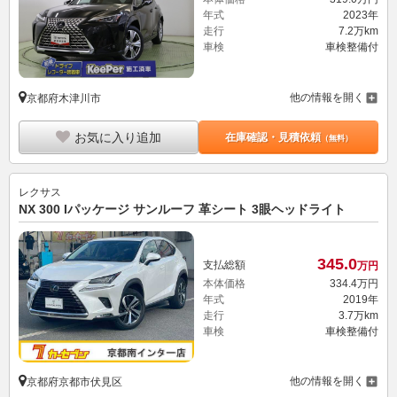
年式
2023年
走行
7.2万km
車検
車検整備付
他の情報を開く
京都府木津川市
お気に入り追加
在庫確認・見積依頼
（無料）
レクサス
NX 300 Iパッケージ サンルーフ 革シート 3眼ヘッドライト
345.
0
支払総額
万円
本体価格
334.
4
万円
年式
2019年
走行
3.7万km
車検
車検整備付
他の情報を開く
京都府京都市伏見区