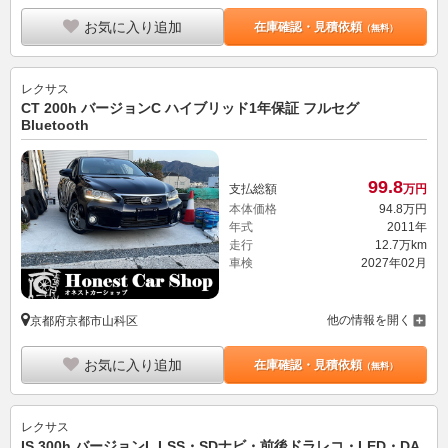
お気に入り追加
在庫確認・見積依頼
（無料）
レクサス
CT 200h バージョンC ハイブリッド1年保証 フルセグ
Bluetooth
99.
8
支払総額
万円
本体価格
94.
8
万円
年式
2011年
走行
12.7万km
車検
2027年02月
他の情報を開く
京都府京都市山科区
お気に入り追加
在庫確認・見積依頼
（無料）
レクサス
IS 300h バージョンL LSS・SDナビ・前後ドラレコ・LED・DA