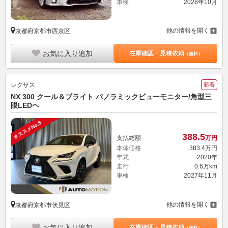
車検
2028年10月
他の情報を開く
京都府京都市西京区
お気に入り追加
在庫確認・見積依頼
（無料）
レクサス
新着
NX 300 クール＆ブライト パノラミックビューモニター/角型三
眼LEDヘ
オススメNo.5
388.
5
支払総額
万円
本体価格
383.
4
万円
年式
2020年
走行
0.6万km
車検
2027年11月
他の情報を開く
京都府京都市伏見区
お気に入り追加
在庫確認・見積依頼
（無料）