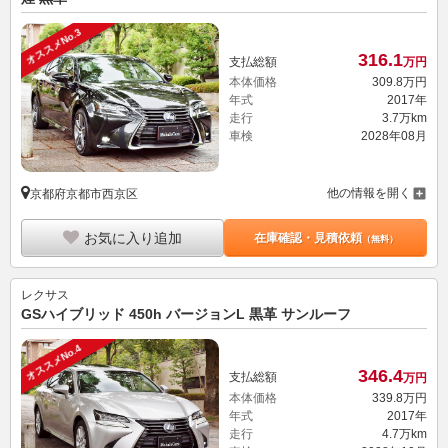
オススメNo.3
316.
1
支払総額
万円
本体価格
309.
8
万円
年式
2017年
走行
3.7万km
車検
2028年08月
他の情報を開く
京都府京都市西京区
お気に入り追加
在庫確認・見積依頼
（無料）
レクサス
GSハイブリッド 450h バージョンL 黒革 サンルーフ
オススメNo.4
346.
4
支払総額
万円
本体価格
339.
8
万円
年式
2017年
走行
4.7万km