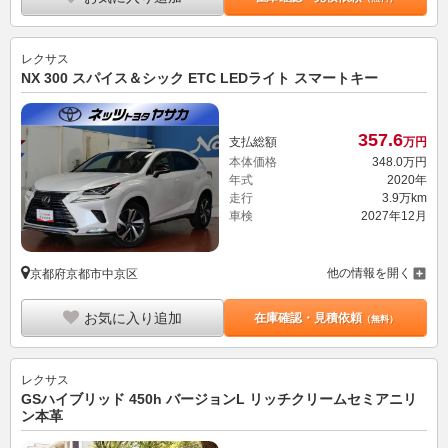
レクサス
NX 300 スパイス＆シック ETC LEDライト スマートキー
357.
6
支払総額
万円
本体価格
348.
0
万円
年式
2020年
走行
3.9万km
車検
2027年12月
他の情報を開く
京都府京都市中京区
お気に入り追加
在庫確認・見積依頼
（無料）
レクサス
GSハイブリッド 450h バージョンL リッチクリームセミアニリ
ン本革