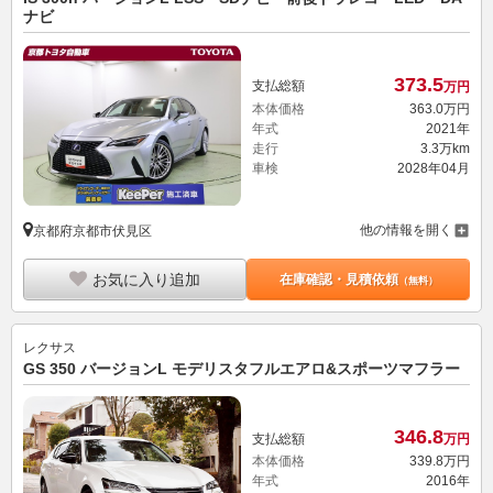
ナビ
373.
5
支払総額
万円
本体価格
363.
0
万円
年式
2021年
走行
3.3万km
車検
2028年04月
他の情報を開く
京都府京都市伏見区
お気に入り追加
在庫確認・見積依頼
（無料）
レクサス
GS 350 バージョンL モデリスタフルエアロ&スポーツマフラー
346.
8
支払総額
万円
本体価格
339.
8
万円
年式
2016年