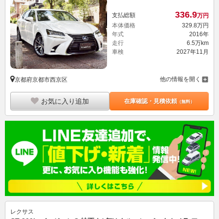
336.
9
支払総額
万円
本体価格
329.
8
万円
年式
2016年
走行
6.5万km
車検
2027年11月
他の情報を開く
京都府京都市西京区
お気に入り追加
在庫確認・見積依頼
（無料）
レクサス