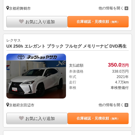
他の情報を開く
京都府舞鶴市
お気に入り追加
在庫確認・見積依頼
（無料）
レクサス
UX 250h エレガント ブラック フルセグ メモリーナビ DVD再生
350.
0
支払総額
万円
本体価格
338.
0
万円
年式
2021年
走行
4.7万km
車検
車検整備付
他の情報を開く
京都府京田辺市
お気に入り追加
在庫確認・見積依頼
（無料）