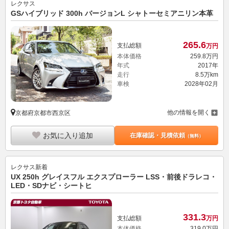
レクサス
GSハイブリッド 300h バージョンL シャトーセミアニリン本革
265.
6
支払総額
万円
本体価格
259.
8
万円
年式
2017年
走行
8.5万km
車検
2028年02月
他の情報を開く
京都府京都市西京区
お気に入り追加
在庫確認・見積依頼
（無料）
レクサス
新着
UX 250h グレイスフル エクスプローラー LSS・前後ドラレコ・
LED・SDナビ・シートヒ
331.
3
支払総額
万円
本体価格
319.
0
万円