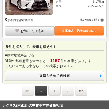
走行
6.1万km
車検
2027年05月
他の情報を開く
京都府京都市西京区
お気に入り追加
在庫確認・見積依頼
（無料）
条件を拡大して、愛車を探そう！
■探す地域を広げる
1157
近隣の都道府県も含めると、
件の在庫があります！
こだわりのある車なら、この検索がおススメ。
近隣も含めて再検索
前へ
1
2
3
次へ
レクサス(京都府)の中古車本体価格相場