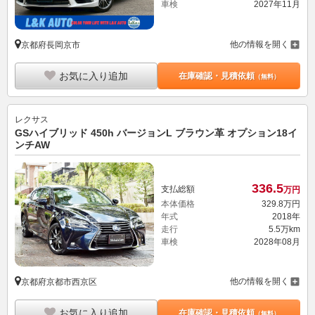
車検
2027年11月
他の情報を開く
京都府長岡京市
お気に入り追加
在庫確認・見積依頼
（無料）
レクサス
GSハイブリッド 450h バージョンL ブラウン革 オプション18イ
ンチAW
336.
5
支払総額
万円
本体価格
329.
8
万円
年式
2018年
走行
5.5万km
車検
2028年08月
他の情報を開く
京都府京都市西京区
お気に入り追加
在庫確認・見積依頼
（無料）