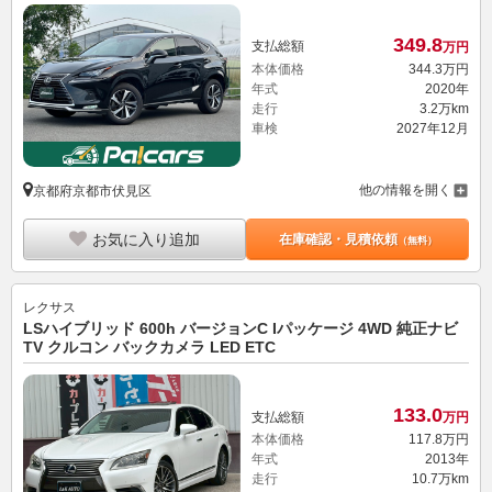
349.
8
支払総額
万円
本体価格
344.
3
万円
年式
2020年
走行
3.2万km
車検
2027年12月
他の情報を開く
京都府京都市伏見区
お気に入り追加
在庫確認・見積依頼
（無料）
レクサス
LSハイブリッド 600h バージョンC Iパッケージ 4WD 純正ナビ
TV クルコン バックカメラ LED ETC
133.
0
支払総額
万円
本体価格
117.
8
万円
年式
2013年
走行
10.7万km