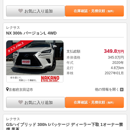
お気に入り追加
在庫確認・見積依頼
（無料）
レクサス
NX 300h バージョンL 4WD
オススメNo.2
349.
8
支払総額
万円
本体価格
345.
0
万円
年式
2020年
走行
4.8万km
車検
2027年01月
他の情報を開く
京都府京田辺市
お気に入り追加
在庫確認・見積依頼
（無料）
レクサス
GSハイブリッド 300h Iパッケージ ディーラー下取 1オーナー禁
煙 黒革