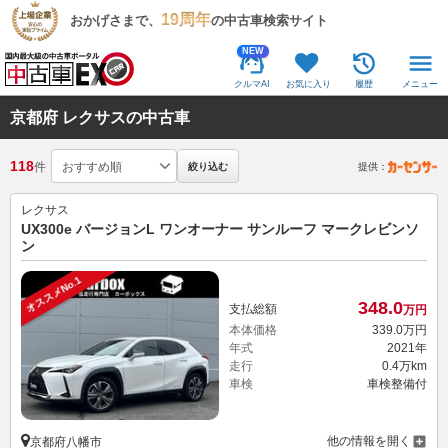
19周年
おかげさまで、
の中古車検索サイト
NEW
クルマAI
お気に入り
履歴
メニュー
京都府 レクサスの中古車
118
件
絞り込む
提供：
レクサス
UX300e バージョンL ワンオーナー サンルーフ マークレビンソ
ン
オススメNo.1
348.
0
支払総額
万円
本体価格
339.
0
万円
年式
2021年
走行
0.4万km
車検
車検整備付
他の情報を開く
京都府八幡市