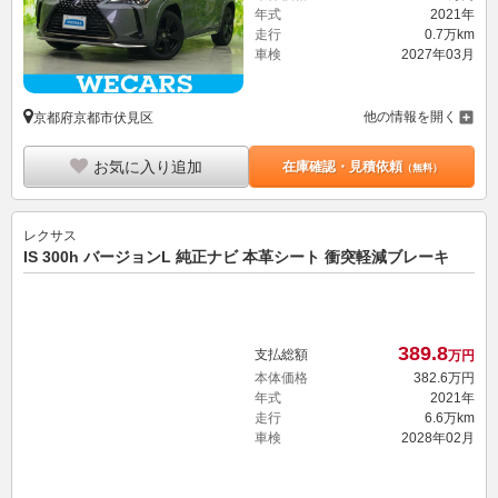
年式
2021年
走行
0.7万km
車検
2027年03月
他の情報を開く
京都府京都市伏見区
お気に入り追加
在庫確認・見積依頼
（無料）
レクサス
IS 300h バージョンL 純正ナビ 本革シート 衝突軽減ブレーキ
389.
8
支払総額
万円
本体価格
382.
6
万円
年式
2021年
走行
6.6万km
車検
2028年02月