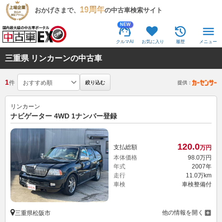
19周年
おかげさまで、
の中古車検索サイト
NEW
クルマAI
お気に入り
履歴
メニュー
三重県 リンカーンの中古車
1
件
絞り込む
提供：
リンカーン
ナビゲーター 4WD 1ナンバー登録
120.
0
支払総額
万円
本体価格
98.
0
万円
年式
2007年
走行
11.0万km
車検
車検整備付
他の情報を開く
三重県松阪市