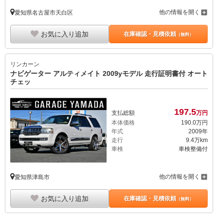
他の情報を開く
愛知県名古屋市天白区
お気に入り追加
在庫確認・見積依頼
（無料）
リンカーン
ナビゲーター アルティメイト 2009yモデル 走行証明書付 オート
チェッ
197.
5
支払総額
万円
本体価格
190.
0
万円
年式
2009年
走行
9.4万km
車検
車検整備付
他の情報を開く
愛知県津島市
お気に入り追加
在庫確認・見積依頼
（無料）