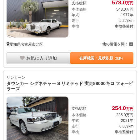
578.
0
支払総額
万円
本体価格
548.
0
万円
年式
1977年
走行
5.2万km
車検
車検整備付
他の情報を開く
愛知県名古屋市北区
お気に入り追加
在庫確認・見積依頼
（無料）
リンカーン
タウンカー シグネチャー S リミテッド 実走88000キロ フォーピ
ラーズ
254.
0
支払総額
万円
本体価格
235.
0
万円
年式
2021年
走行
8.8万km
車検
車検整備付