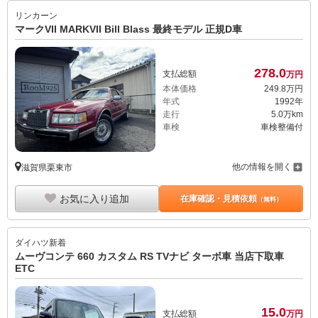
リンカーン
マークVII MARKVII Bill Blass 最終モデル 正規D車
278.
0
支払総額
万円
本体価格
249.
8
万円
年式
1992年
走行
5.0万km
車検
車検整備付
他の情報を開く
滋賀県栗東市
お気に入り追加
在庫確認・見積依頼
（無料）
ダイハツ
新着
ムーヴコンテ 660 カスタム RS TVナビ ターボ車 当店下取車
ETC
15.
0
支払総額
万円