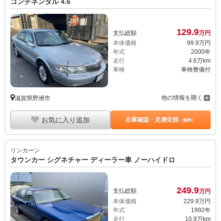
コンチネンタル 4.6
129.
9
支払総額
万円
本体価格
99.
9
万円
年式
2000年
走行
4.6万km
車検
車検整備付
他の情報を開く
滋賀県野洲市
お気に入り追加
在庫確認・見積依頼
（無料）
リンカーン
タウンカー シグネチャー ディーラー車 ノーハイドロ
249.
9
支払総額
万円
本体価格
229.
9
万円
年式
1992年
走行
10.9万km