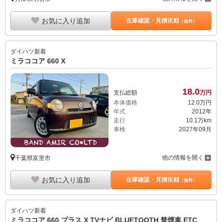
お気に入り追加
在庫確認・見積依頼
（無料）
ダイハツ
新着
ミラココア 660 X
18.
0
支払総額
万円
本体価格
12.
0
万円
年式
2012年
走行
10.1万km
車検
2027年09月
他の情報を開く
千葉県富里市
お気に入り追加
在庫確認・見積依頼
（無料）
ダイハツ
新着
ミラココア 660 プラス X TVナビ BLUETOOTH 禁煙車 ETC