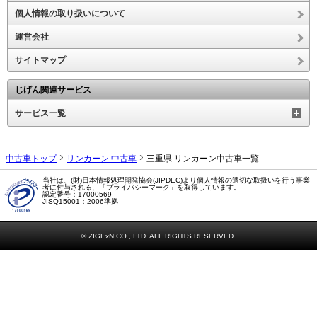
個人情報の取り扱いについて
運営会社
サイトマップ
じげん関連サービス
サービス一覧
中古車トップ
リンカーン 中古車
三重県 リンカーン中古車一覧
当社は、(財)日本情報処理開発協会(JIPDEC)より個人情報の適切な取扱いを行う事業
者に付与される、「プライバシーマーク」を取得しています。
認定番号：17000569
JISQ15001：2006準拠
© ZIGExN CO., LTD. ALL RIGHTS RESERVED.