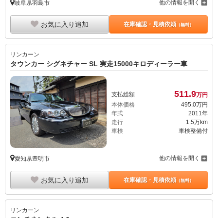
他の情報を開く
岐阜県羽島市
お気に入り追加
在庫確認・見積依頼
（無料）
リンカーン
タウンカー シグネチャー SL 実走15000キロディーラー車
511.
9
支払総額
万円
本体価格
495.
0
万円
年式
2011年
走行
1.5万km
車検
車検整備付
他の情報を開く
愛知県豊明市
お気に入り追加
在庫確認・見積依頼
（無料）
リンカーン