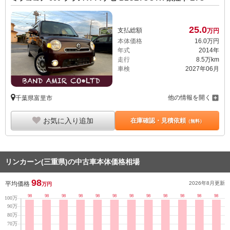
25.
0
支払総額
万円
本体価格
16.
0
万円
年式
2014年
走行
8.5万km
車検
2027年06月
他の情報を開く
千葉県富里市
お気に入り追加
在庫確認・見積依頼
（無料）
リンカーン(三重県)の中古車本体価格相場
98
平均価格
2026年8月
更新
万円