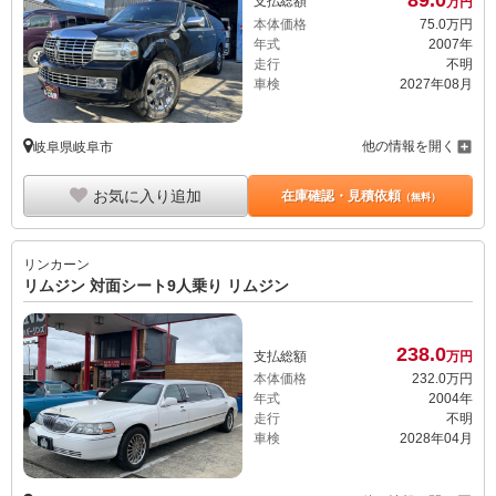
支払総額
万円
本体価格
75.
0
万円
年式
2007年
走行
不明
車検
2027年08月
他の情報を開く
岐阜県岐阜市
お気に入り追加
在庫確認・見積依頼
（無料）
リンカーン
リムジン 対面シート9人乗り リムジン
238.
0
支払総額
万円
本体価格
232.
0
万円
年式
2004年
走行
不明
車検
2028年04月