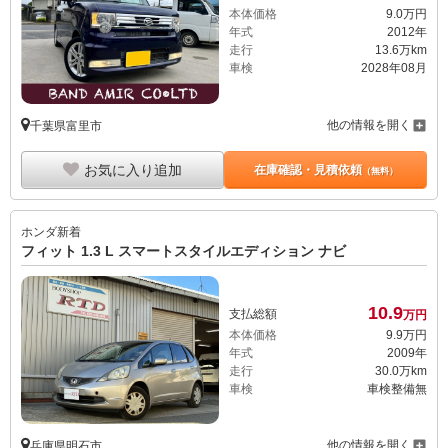
本体価格
9.
0
万円
年式
2012年
走行
13.6万km
車検
2028年08月
他の情報を開く
千葉県富里市
お気に入り追加
在庫確認・見積依頼
（無料）
ホンダ
新着
フィット 1.3 L スマートスタイルエディション ナビ
10.
9
支払総額
万円
本体価格
9.
9
万円
年式
2009年
走行
30.0万km
車検
車検整備無
他の情報を開く
兵庫県明石市