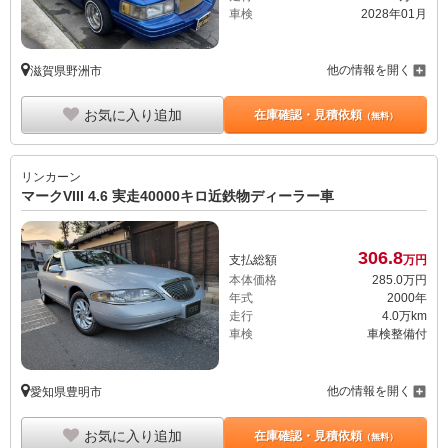
車検
2028年01月
他の情報を開く
滋賀県野洲市
お気に入り追加
在庫確認・見積依頼
（無料）
リンカーン
マークVIII 4.6 実走40000キロ近鉄物ディーラー車
306.
8
支払総額
万円
本体価格
285.
0
万円
年式
2000年
走行
4.0万km
車検
車検整備付
他の情報を開く
愛知県豊明市
お気に入り追加
在庫確認・見積依頼
（無料）