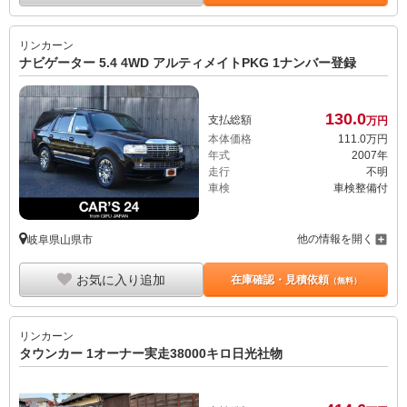
リンカーン
ナビゲーター 5.4 4WD アルティメイトPKG 1ナンバー登録
130.
0
支払総額
万円
本体価格
111.
0
万円
年式
2007年
走行
不明
車検
車検整備付
他の情報を開く
岐阜県山県市
お気に入り追加
在庫確認・見積依頼
（無料）
リンカーン
タウンカー 1オーナー実走38000キロ日光社物