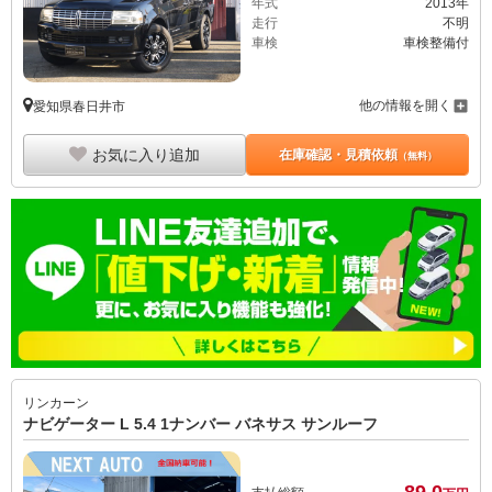
年式
2013年
走行
不明
車検
車検整備付
他の情報を開く
愛知県春日井市
お気に入り追加
在庫確認・見積依頼
（無料）
リンカーン
ナビゲーター L 5.4 1ナンバー バネサス サンルーフ
89.
0