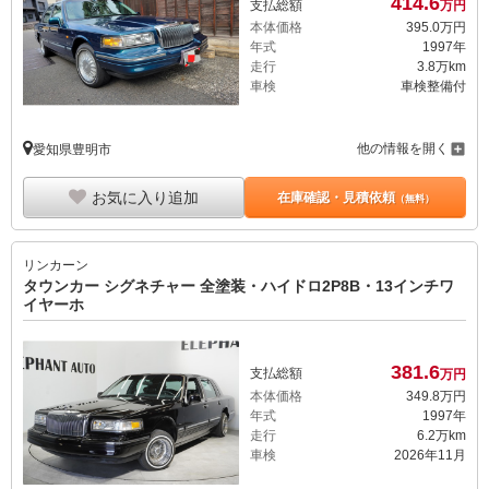
414.
6
支払総額
万円
本体価格
395.
0
万円
年式
1997年
走行
3.8万km
車検
車検整備付
他の情報を開く
愛知県豊明市
お気に入り追加
在庫確認・見積依頼
（無料）
リンカーン
タウンカー シグネチャー 全塗装・ハイドロ2P8B・13インチワ
イヤーホ
381.
6
支払総額
万円
本体価格
349.
8
万円
年式
1997年
走行
6.2万km
車検
2026年11月