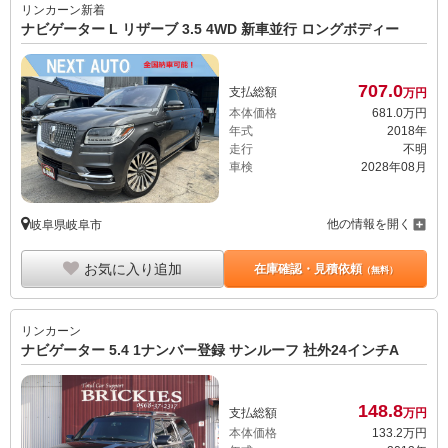
リンカーン
新着
ナビゲーター L リザーブ 3.5 4WD 新車並行 ロングボディー
707.
0
支払総額
万円
本体価格
681.
0
万円
年式
2018年
走行
不明
車検
2028年08月
他の情報を開く
岐阜県岐阜市
お気に入り追加
在庫確認・見積依頼
（無料）
リンカーン
ナビゲーター 5.4 1ナンバー登録 サンルーフ 社外24インチA
148.
8
支払総額
万円
本体価格
133.
2
万円