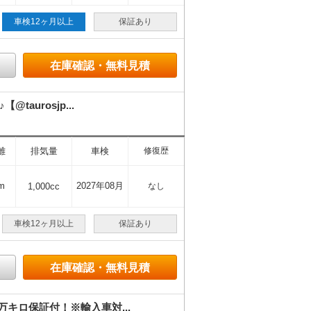
車検12ヶ月以上
保証あり
在庫確認・無料見積
urosjp...
離
排気量
車検
修復歴
m
2027年08月
1,000cc
なし
車検12ヶ月以上
保証あり
在庫確認・無料見積
キロ保証付！※輸入車対...