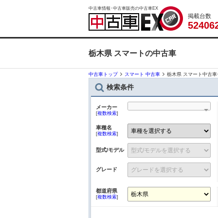
中古車情報･中古車販売の中古車EX
掲載台数
5
2
4
0
6
栃木県 スマートの中古車
中古車トップ
スマート 中古車
栃木県 スマート中古車
検索条件
メーカー
[
複数検索
]
車種名
[
複数検索
]
型式/モデル
グレード
都道府県
[
複数検索
]