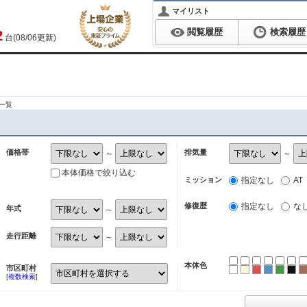
マイリスト
閲覧履歴
検索履歴
2
台(08/06更新)
一覧
価格帯
排気量
～
～
本体価格で絞り込む
ミッション
指定なし
AT
修復歴
指定なし
な
年式
～
走行距離
～
本体色
市区町村
ホワイト
パール
レッド
ブルー
グリ
ブ
[
複数検索
]