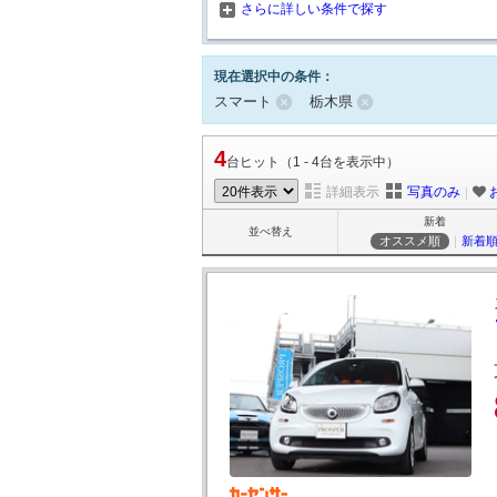
さらに詳しい条件で探す
現在選択中の条件：
スマート
栃木県
4
台ヒット（1 - 4台を表示中）
詳細表示
写真のみ
｜
新着
並べ替え
オススメ順
｜
新着