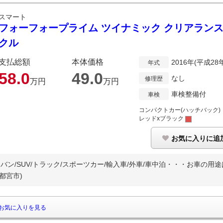
スマート
フォーフォープライム ツイナミック クリアラン
クル
支払総額
本体価格
2016年(平成28
年式
58.
0
49.
0
なし
修理歴
万円
万円
車検整備付
車検
コンパクトカー(ハッチバック)
レッドxブラック
お気に入りに追
バン/SUV/トラック/スポーツカー/輸入車/外車/車中泊・・・お車の用途は
都宮市)
お気に入りを見る