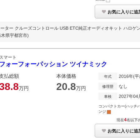
お気に入りに追
ター クルーズコントロール USB ETC純正オーディオキット ハロゲンラ
栃木県宇都宮市)
スマート
フォーフォーパッション ツイナミック
支払総額
本体価格
2016年(平
年式
38.
8
20.
8
なし
修理歴
万円
万円
2027年04
車検
コンパクトカー(ハッチバ
ンジ
4
現在
名以下
お気に入りに追