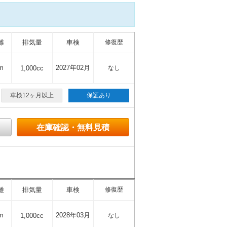
離
排気量
車検
修復歴
m
2027年02月
1,000cc
なし
車検12ヶ月以上
保証あり
在庫確認・無料見積
離
排気量
車検
修復歴
m
2028年03月
1,000cc
なし