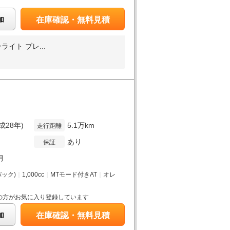
加
在庫確認・無料見積
イト ブレ...
成28年)
5.1万km
走行距離
あり
保証
月
ック)
｜
1,000cc
｜
MTモード付きAT
｜
オレ
の方がお気に入り登録しています
加
在庫確認・無料見積