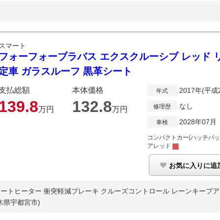
スマート
フォーフォーブラバス エクスクルーシブ レッド 
定車 ガラスルーフ 黒革シート
支払総額
本体価格
2017年(平成
年式
139.
8
132.
8
なし
修理歴
万円
万円
2028年07月
車検
コンパクトカー(ハッチバッ
アレッド
お気に入りに追
シートヒーター 衝突軽減ブレーキ クルーズコントロール レーンキープアシ
木県宇都宮市)