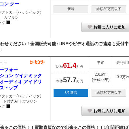
コン クー
新着
総額30万円以下
パクトカー(ハッチバック)
T
ガソリン
｜
ック
お気に入りに追加
ください！全国販売可能♪LINEやビデオ通話のご連絡も受付中♪【@ta
）
ート
年式
走行距
61.
4
総額
万円
ーフォー
2016年
ション ツイナミック
3.3万k
57.
7
(平成28年)
オーディオ アイドリ
本体
万円
ストップ
8/6 新着
総額30万円以下
パクトカー(ハッチバック)
ード付きAT
ガソリン
｜
ック
お気に入りに追加
るこの価格！！買取直販なので出来るこの価格！！1年間距離10万