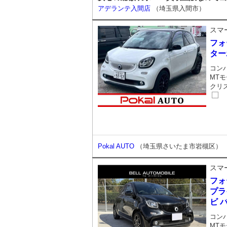
アデランテ入間店
（埼玉県入間市）
スマ
フォ
ター
コン
MTモ
クリ
Pokal AUTO
（埼玉県さいたま市岩槻区）
スマ
フォ
プラ
ビ 
コン
MTモ