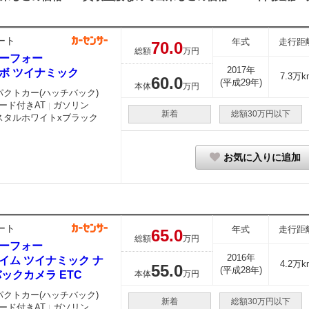
ート
年式
走行距
70.
0
総額
万円
ーフォー
2017年
ボ ツイナミック
7.3万k
60.
0
(平成29年)
本体
万円
パクトカー(ハッチバック)
ード付きAT
ガソリン
｜
新着
総額30万円以下
スタルホワイトxブラック
お気に入りに追加
ート
年式
走行距
65.
0
総額
万円
ーフォー
2016年
イム ツイナミック ナ
4.2万k
55.
0
(平成28年)
バックカメラ ETC
本体
万円
パクトカー(ハッチバック)
新着
総額30万円以下
ード付きAT
ガソリン
｜