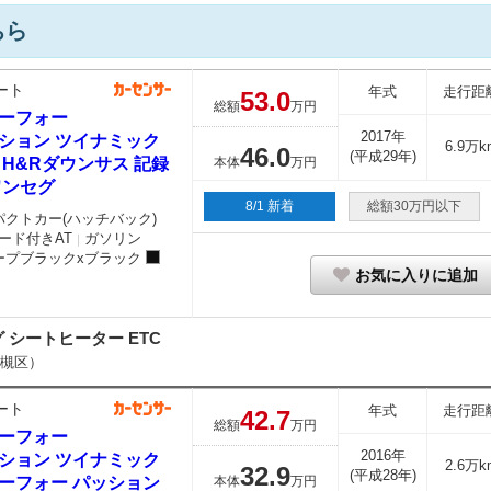
ちら
ート
年式
走行距
53.
0
総額
万円
ーフォー
2017年
ション ツイナミック
6.9万k
46.
0
(平成29年)
 H&Rダウンサス 記録
本体
万円
ワンセグ
8/1 新着
総額30万円以下
パクトカー(ハッチバック)
ード付きAT
ガソリン
｜
ープブラックxブラック
お気に入りに追加
 シートヒーター ETC
槻区）
ート
年式
走行距
42.
7
総額
万円
ーフォー
2016年
ション ツイナミック
2.6万k
32.
9
(平成28年)
ーフォー パッション
本体
万円