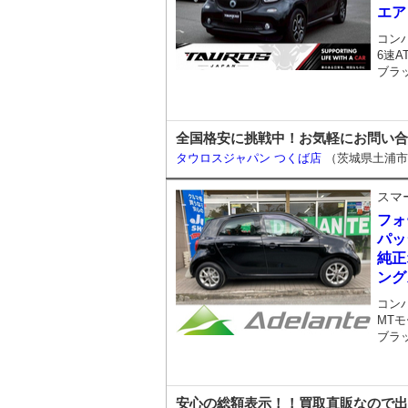
エア
コン
6速A
ブラ
全国格安に挑戦中！お気軽にお問い合わせ
タウロスジャパン つくば店
（茨城県土浦市
スマ
フォ
パッ
純正
ング
コン
MTモ
ブラ
安心の総額表示！！買取直販なので出来