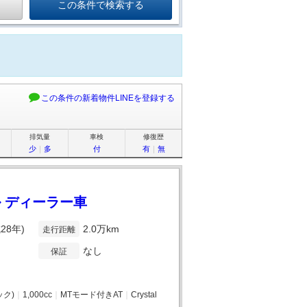
この条件の新着物件LINEを登録する
排気量
車検
修復歴
少
｜
多
付
有
｜
無
 ディーラー車
28年)
2.0万km
走行距離
なし
保証
ク)
｜
1,000cc
｜
MTモード付きAT
｜
Crystal