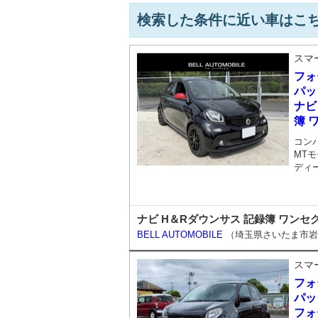
検索した条件に近い車はこ
スマ
フォ
パッ
ナビ
簿 
コン
MTモ
ディ
ナビ H＆Rダウンサス 記録簿 ワンセグ
BELL AUTOMOBILE
（埼玉県さいたま市岩
スマ
フォ
パッ
フォ