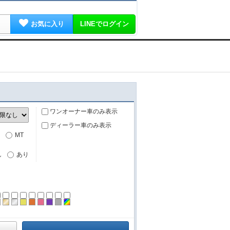
お気に入り
LINEでログイン
ワンオーナー車のみ表示
ディーラー車のみ表示
MT
し
あり
ーン
ラック
ブラウン
ゴールド
シルバー
イエロー
オレンジ
ピンク
パープル
グレー
その他