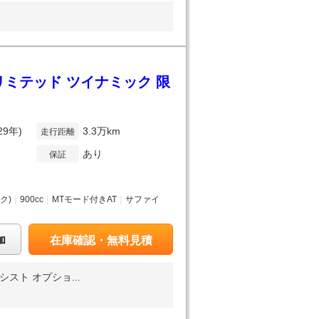
リミテッド ツイナミック 限
29年)
3.3万km
走行距離
あり
保証
ク)
｜
900cc
｜
MTモード付きAT
｜
サファイ
加
在庫確認・無料見積
スト オプショ...