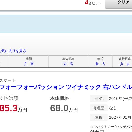
4
クリア
台ヒット
お気に入りを見る
総額
本体価格
年式
走行距離
順
安
｜
高
安
｜
高
新
｜
古
少
｜
多
スマート
フォーフォーパッション ツイナミック 右ハンドル
支払総額
本体価格
2016年(平成
年式
85.
3
68.
0
なし
修理歴
万円
万円
2027年01月
車検
コンパクトカー(ハッチバッ
White