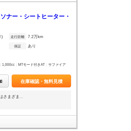
スソナー・シートヒーター・
年)
7.2万km
走行距離
あり
保証
｜
1,000cc
｜
MTモード付きAT
｜
サファイア
加
在庫確認・無料見積
さまざま...