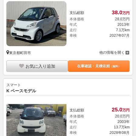
38.
0
支払総額
万円
本体価格
28.
0
万円
年式
2013年
走行
7.1万km
車検
2027年07月
他の情報を開く
東京都町田市
お気に入り追加
在庫確認・見積依頼
（無料）
スマート
K ベースモデル
25.
0
支払総額
万円
本体価格
20.
0
万円
年式
2003年
走行
13.7万km
車検
2028年08月