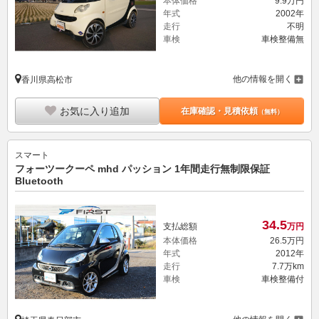
本体価格
9.
9
万円
年式
2002年
走行
不明
車検
車検整備無
他の情報を開く
香川県高松市
お気に入り追加
在庫確認・見積依頼
（無料）
スマート
フォーツークーペ mhd パッション 1年間走行無制限保証
Bluetooth
34.
5
支払総額
万円
本体価格
26.
5
万円
年式
2012年
走行
7.7万km
車検
車検整備付