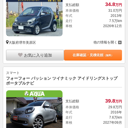
34.
8
支払総額
万円
本体価格
31.
0
万円
年式
2013年
走行
7.5万km
車検
2026年12月
他の情報を開く
大阪府堺市美原区
お気に入り追加
在庫確認・見積依頼
（無料）
スマート
フォーフォー パッション ツイナミック アイドリングストップ
ポータブルナビ
39.
8
支払総額
万円
本体価格
29.
8
万円
年式
2016年
走行
7.6万km
車検
2027年09月