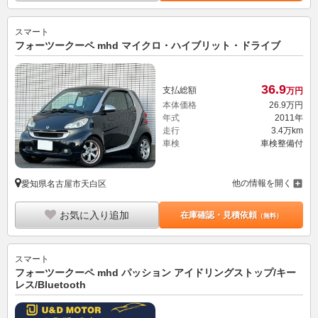
スマート
フォーツークーペ mhd マイクロ・ハイブリット・ドライブ
36.
9
支払総額
万円
本体価格
26.
9
万円
年式
2011年
走行
3.4万km
車検
車検整備付
他の情報を開く
愛知県名古屋市天白区
お気に入り追加
在庫確認・見積依頼
（無料）
スマート
フォーツークーペ mhd パッション アイドリングストップ/キー
レス/Bluetooth