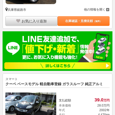
他の情報を開く
兵庫県姫路市
お気に入り追加
在庫確認・見積依頼
（無料）
スマート
クーペ ベースモデル 軽自動車登録 ガラスルーフ 純正アルミ
39.
0
支払総額
万円
本体価格
28.
0
万円
年式
2002年
走行
4.4万km