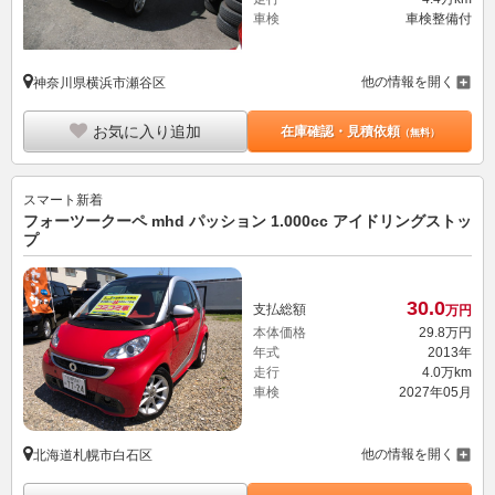
車検
車検整備付
他の情報を開く
神奈川県横浜市瀬谷区
お気に入り追加
在庫確認・見積依頼
（無料）
スマート
新着
フォーツークーペ mhd パッション 1.000cc アイドリングストッ
プ
30.
0
支払総額
万円
本体価格
29.
8
万円
年式
2013年
走行
4.0万km
車検
2027年05月
他の情報を開く
北海道札幌市白石区