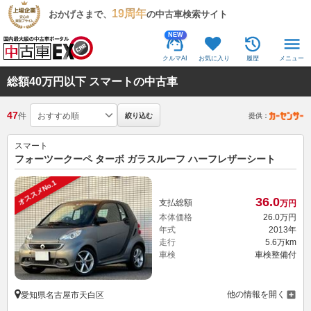
19周年
おかげさまで、
の中古車検索サイト
NEW
クルマAI
お気に入り
履歴
メニュー
総額40万円以下 スマートの中古車
47
件
絞り込む
提供：
スマート
フォーツークーペ ターボ ガラスルーフ ハーフレザーシート
オススメNo.1
36.
0
支払総額
万円
本体価格
26.
0
万円
年式
2013年
走行
5.6万km
車検
車検整備付
他の情報を開く
愛知県名古屋市天白区