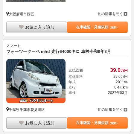
他の情報を開く
大阪府堺市西区
お気に入り追加
在庫確認・見積依頼
（無料）
スマート
フォーツークーペ mhd 走行64000キロ 車検令和9年3月
39.
0
支払総額
万円
本体価格
29.
0
万円
年式
2011年
走行
6.4万km
車検
2027年03月
他の情報を開く
千葉県千葉市花見川区
お気に入り追加
在庫確認・見積依頼
（無料）