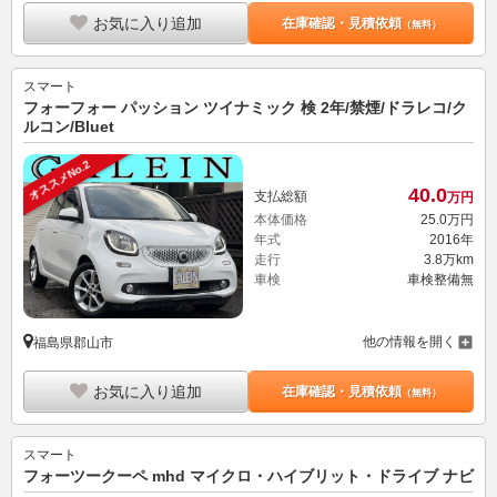
お気に入り追加
在庫確認・見積依頼
（無料）
スマート
フォーフォー パッション ツイナミック 検 2年/禁煙/ドラレコ/ク
ルコン/Bluet
オススメNo.2
40.
0
支払総額
万円
本体価格
25.
0
万円
年式
2016年
走行
3.8万km
車検
車検整備無
他の情報を開く
福島県郡山市
お気に入り追加
在庫確認・見積依頼
（無料）
スマート
フォーツークーペ mhd マイクロ・ハイブリット・ドライブ ナビ