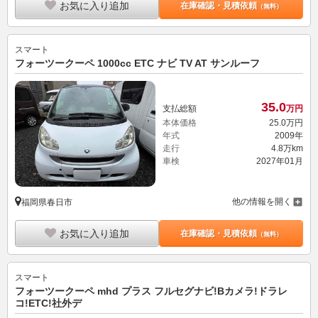
お気に入り追加
在庫確認・見積依頼
（無料）
スマート
フォーツークーペ 1000cc ETC ナビ TV AT サンルーフ
35.
0
支払総額
万円
本体価格
25.
0
万円
年式
2009年
走行
4.8万km
車検
2027年01月
他の情報を開く
福岡県春日市
お気に入り追加
在庫確認・見積依頼
（無料）
スマート
フォーツークーペ mhd プラス フルセグナビ!Bカメラ!ドラレ
コ!ETC!社外デ