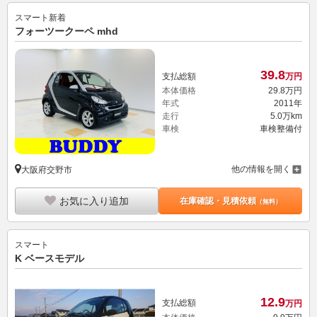
スマート
新着
フォーツークーペ mhd
39.
8
支払総額
万円
本体価格
29.
8
万円
年式
2011年
走行
5.0万km
車検
車検整備付
他の情報を開く
大阪府交野市
お気に入り追加
在庫確認・見積依頼
（無料）
スマート
K ベースモデル
12.
9
支払総額
万円