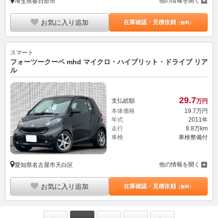
他の情報を開く
埼玉県春日部市
お気に入り追加
在庫確認・見積依頼
（無料）
スマート
フォーツークーペ mhd マイクロ・ハイブリット・ドライブ リア
ル
29.
7
支払総額
万円
本体価格
19.
7
万円
年式
2011年
走行
8.8万km
車検
車検整備付
他の情報を開く
愛知県名古屋市天白区
お気に入り追加
在庫確認・見積依頼
（無料）