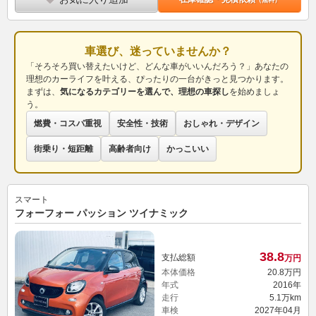
車選び、迷っていませんか？
「そろそろ買い替えたいけど、どんな車がいいんだろう？」あなたの
理想のカーライフを叶える、ぴったりの一台がきっと見つかります。
まずは、
気になるカテゴリーを選んで、理想の車探し
を始めましょ
う。
燃費・コスパ重視
安全性・技術
おしゃれ・デザイン
街乗り・短距離
高齢者向け
かっこいい
スマート
フォーフォー パッション ツイナミック
38.
8
支払総額
万円
本体価格
20.
8
万円
年式
2016年
走行
5.1万km
車検
2027年04月