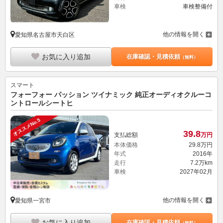
車検
車検整備付
他の情報を開く
愛知県名古屋市天白区
お気に入り追加
在庫確認・見積依頼
（無料）
スマート
フォーフォー パッション ツイナミック 純正オーディオクルーコ
ントロールシートヒ
オススメNo.5
39.
8
支払総額
万円
本体価格
29.
8
万円
年式
2016年
走行
7.2万km
車検
2027年02月
他の情報を開く
愛知県一宮市
お気に入り追加
在庫確認・見積依頼
（無料）