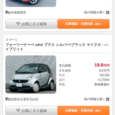
他の情報を開く
栃木県真岡市
お気に入り追加
在庫確認・見積依頼
（無料）
スマート
フォーツークーペ mhd プラス シルバー/ブラック マイクロ・ハ
イブリット
19.
8
支払総額
万円
本体価格
9.
8
万円
年式
2013年
走行
4.2万km
車検
車検整備付
他の情報を開く
愛知県名古屋市天白区
お気に入り追加
在庫確認・見積依頼
（無料）