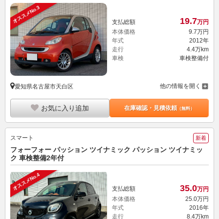
オススメNo.3
19.
7
支払総額
万円
本体価格
9.
7
万円
年式
2012年
走行
4.4万km
車検
車検整備付
他の情報を開く
愛知県名古屋市天白区
お気に入り追加
在庫確認・見積依頼
（無料）
スマート
新着
フォーフォー パッション ツイナミック パッション ツイナミッ
ク 車検整備2年付
オススメNo.4
35.
0
支払総額
万円
本体価格
25.
0
万円
年式
2016年
走行
8.4万km