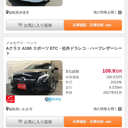
他の情報を開く
福島県伊達市
お気に入り追加
在庫確認・見積依頼
（無料）
メルセデス・ベンツ
Aクラス A180 スポーツ ETC・社外ドラレコ・ハーフレザーシー
ト
109.
9
支払総額
万円
本体価格
100.
0
万円
年式
2015年
走行
8.3万km
車検
2027年01月
他の情報を開く
福島県いわき市
お気に入り追加
在庫確認・見積依頼
（無料）