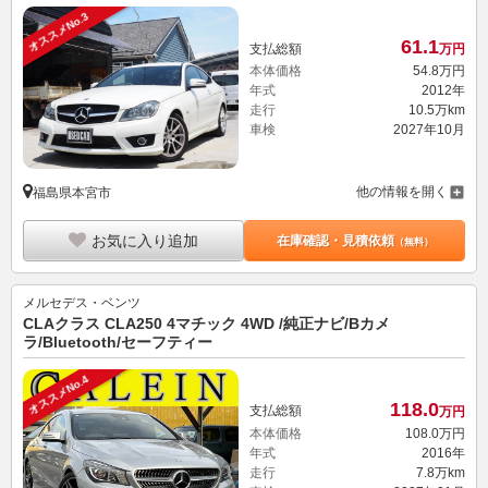
オススメNo.3
61.
1
支払総額
万円
本体価格
54.
8
万円
年式
2012年
走行
10.5万km
車検
2027年10月
他の情報を開く
福島県本宮市
お気に入り追加
在庫確認・見積依頼
（無料）
メルセデス・ベンツ
CLAクラス CLA250 4マチック 4WD /純正ナビ/Bカメ
ラ/Bluetooth/セーフティー
オススメNo.4
118.
0
支払総額
万円
本体価格
108.
0
万円
年式
2016年
走行
7.8万km