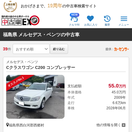
19周年
おかげさまで、
の中古車検索サイト
NEW
クルマAI
お気に入り
履歴
メニュー
福島県 メルセデス・ベンツの中古車
39
件
絞り込む
提供：
メルセデス・ベンツ
Cクラスワゴン C200 コンプレッサー
オススメNo.1
55.
0
支払総額
万円
本体価格
45.
0
万円
年式
2009年
走行
6.6万km
車検
2028年06月
他の情報を開く
福島県西白河郡西郷村