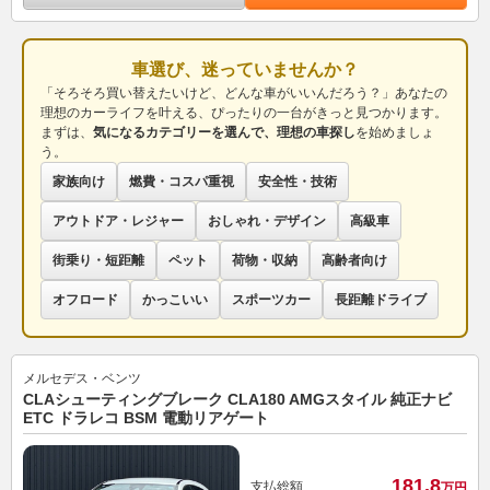
車選び、迷っていませんか？
「そろそろ買い替えたいけど、どんな車がいいんだろう？」あなたの
理想のカーライフを叶える、ぴったりの一台がきっと見つかります。
まずは、
気になるカテゴリーを選んで、理想の車探し
を始めましょ
う。
家族向け
燃費・コスパ重視
安全性・技術
アウトドア・レジャー
おしゃれ・デザイン
高級車
街乗り・短距離
ペット
荷物・収納
高齢者向け
オフロード
かっこいい
スポーツカー
長距離ドライブ
メルセデス・ベンツ
CLAシューティングブレーク CLA180 AMGスタイル 純正ナビ
ETC ドラレコ BSM 電動リアゲート
181.
8
支払総額
万円