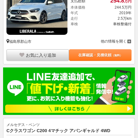
254.
8
支払総額
万円
本体価格
244.
5
万円
年式
2019年
走行
2.5万km
車検
車検整備付
他の情報を開く
福島県郡山市
お気に入り追加
在庫確認・見積依頼
（無料）
メルセデス・ベンツ
Cクラスワゴン C200 4マチック アバンギャルド 4WD