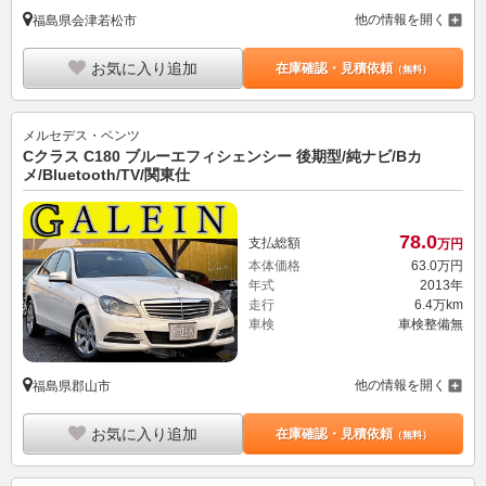
他の情報を開く
福島県会津若松市
お気に入り追加
在庫確認・見積依頼
（無料）
メルセデス・ベンツ
Cクラス C180 ブルーエフィシェンシー 後期型/純ナビ/Bカ
メ/Bluetooth/TV/関東仕
78.
0
支払総額
万円
本体価格
63.
0
万円
年式
2013年
走行
6.4万km
車検
車検整備無
他の情報を開く
福島県郡山市
お気に入り追加
在庫確認・見積依頼
（無料）