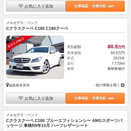
お気に入り追加
在庫確認・見積依頼
（無料）
メルセデス・ベンツ
Cクラスクーペ C180 C180クーペ
オススメNo.2
80.
5
支払総額
万円
本体価格
68.
8
万円
年式
2015年
走行
7.7万km
車検
車検整備付
他の情報を開く
福島県本宮市
お気に入り追加
在庫確認・見積依頼
（無料）
メルセデス・ベンツ
Cクラスクーペ C180 ブルーエフィシェンシー AMGスポーツパ
ッケージ 車検R9年10月 ハーフレザーシート