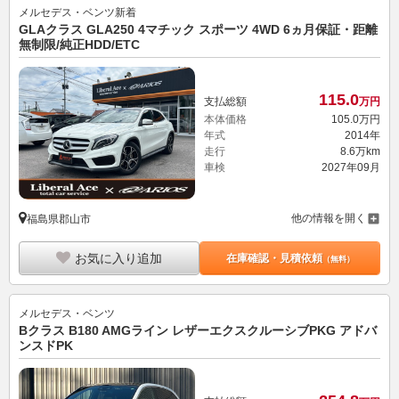
メルセデス・ベンツ
新着
GLAクラス GLA250 4マチック スポーツ 4WD 6ヵ月保証・距離
無制限/純正HDD/ETC
115.
0
支払総額
万円
本体価格
105.
0
万円
年式
2014年
走行
8.6万km
車検
2027年09月
他の情報を開く
福島県郡山市
お気に入り追加
在庫確認・見積依頼
（無料）
メルセデス・ベンツ
Bクラス B180 AMGライン レザーエクスクルーシブPKG アドバ
ンスドPK