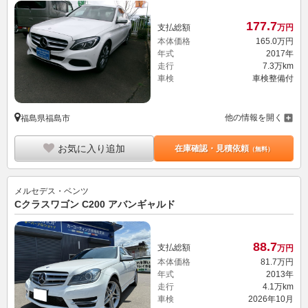
177.
7
支払総額
万円
本体価格
165.
0
万円
年式
2017年
走行
7.3万km
車検
車検整備付
他の情報を開く
福島県福島市
お気に入り追加
在庫確認・見積依頼
（無料）
メルセデス・ベンツ
Cクラスワゴン C200 アバンギャルド
88.
7
支払総額
万円
本体価格
81.
7
万円
年式
2013年
走行
4.1万km
車検
2026年10月