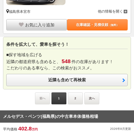
他の情報を開く
福島県本宮市
お気に入り追加
在庫確認・見積依頼
（無料）
条件を拡大して、愛車を探そう！
■探す地域を広げる
548
近隣の都道府県も含めると、
件の在庫があります！
こだわりのある車なら、この検索がおススメ。
近隣も含めて再検索
前へ
1
2
次へ
メルセデス・ベンツ(福島県)の中古車本体価格相場
402.8
平均価格
2026年8月
更新
万円