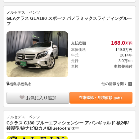
メルセデス・ベンツ
GLAクラス GLA180 スポーツ パノラミックスライディングルー
フ
168.
0
支払総額
万円
本体価格
149.
0
万円
年式
2014年
走行
3.0万km
車検
車検整備付
他の情報を開く
福島県福島市
お気に入り追加
在庫確認・見積依頼
（無料）
メルセデス・ベンツ
Cクラス C180 ブルーエフィシェンシー アバンギャルド 検2年/
後期型/純ナビ/Bカメ/Bluetooth/セー