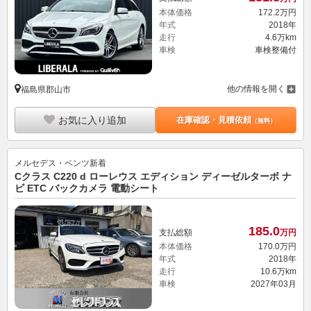
本体価格
172.
2
万円
年式
2018年
走行
4.6万km
車検
車検整備付
他の情報を開く
福島県郡山市
お気に入り追加
在庫確認・見積依頼
（無料）
メルセデス・ベンツ
新着
Cクラス C220 d ローレウス エディション ディーゼルターボ ナ
ビ ETC バックカメラ 電動シート
185.
0
支払総額
万円
本体価格
170.
0
万円
年式
2018年
走行
10.6万km
車検
2027年03月