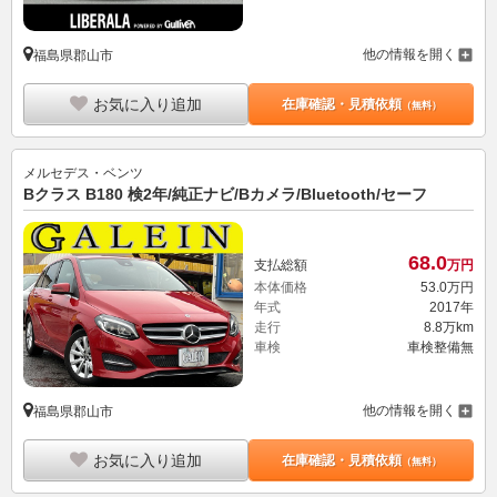
他の情報を開く
福島県郡山市
お気に入り追加
在庫確認・見積依頼
（無料）
メルセデス・ベンツ
Bクラス B180 検2年/純正ナビ/Bカメラ/Bluetooth/セーフ
68.
0
支払総額
万円
本体価格
53.
0
万円
年式
2017年
走行
8.8万km
車検
車検整備無
他の情報を開く
福島県郡山市
お気に入り追加
在庫確認・見積依頼
（無料）