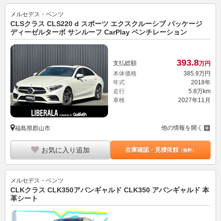
メルセデス・ベンツ
CLSクラス CLS220 d スポーツ エクスクルーシブ パッケージ
ディーゼルターボ サンルーフ CarPlay ベンチレーション
393.
8
支払総額
万円
本体価格
385.
9
万円
年式
2018年
走行
5.8万km
車検
2027年11月
他の情報を開く
福島県郡山市
お気に入り追加
在庫確認・見積依頼
（無料）
メルセデス・ベンツ
CLKクラス CLK350アバンギャルド CLK350 アバンギャルド 本
革シート