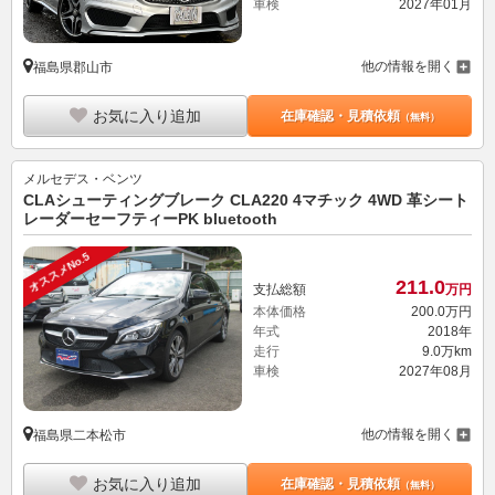
車検
2027年01月
他の情報を開く
福島県郡山市
お気に入り追加
在庫確認・見積依頼
（無料）
メルセデス・ベンツ
CLAシューティングブレーク CLA220 4マチック 4WD 革シート
レーダーセーフティーPK bluetooth
オススメNo.5
211.
0
支払総額
万円
本体価格
200.
0
万円
年式
2018年
走行
9.0万km
車検
2027年08月
他の情報を開く
福島県二本松市
お気に入り追加
在庫確認・見積依頼
（無料）