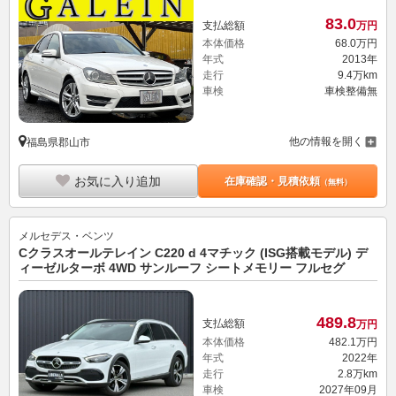
83.
0
支払総額
万円
本体価格
68.
0
万円
年式
2013年
走行
9.4万km
車検
車検整備無
他の情報を開く
福島県郡山市
お気に入り追加
在庫確認・見積依頼
（無料）
メルセデス・ベンツ
Cクラスオールテレイン C220 d 4マチック (ISG搭載モデル) デ
ィーゼルターボ 4WD サンルーフ シートメモリー フルセグ
489.
8
支払総額
万円
本体価格
482.
1
万円
年式
2022年
走行
2.8万km
車検
2027年09月