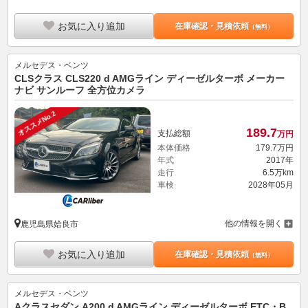
お気に入り追加
在庫確認・見積依頼
（無料）
メルセデス・ベンツ
CLSクラス CLS220 d AMGライン ディーゼルターボ メーカー
ナビ サンルーフ 全方位カメラ
オススメNo.2
189.
7
支払総額
万円
本体価格
179.
7
万円
年式
2017年
走行
6.5万km
車検
2028年05月
他の情報を開く
鹿児島県姶良市
お気に入り追加
在庫確認・見積依頼
（無料）
メルセデス・ベンツ
Aクラスセダン A200 d AMGライン ディーゼルターボ ETC・B