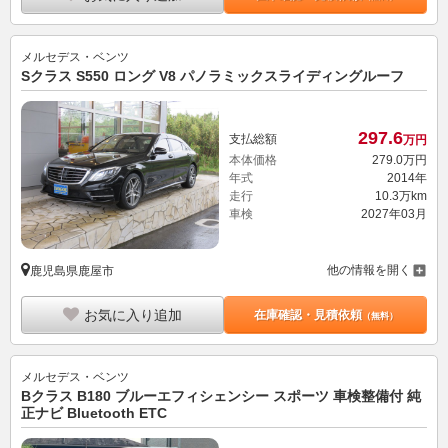
メルセデス・ベンツ
Sクラス S550 ロング V8 パノラミックスライディングルーフ
297.
6
支払総額
万円
本体価格
279.
0
万円
年式
2014年
走行
10.3万km
車検
2027年03月
他の情報を開く
鹿児島県鹿屋市
お気に入り追加
在庫確認・見積依頼
（無料）
メルセデス・ベンツ
Bクラス B180 ブルーエフィシェンシー スポーツ 車検整備付 純
正ナビ Bluetooth ETC