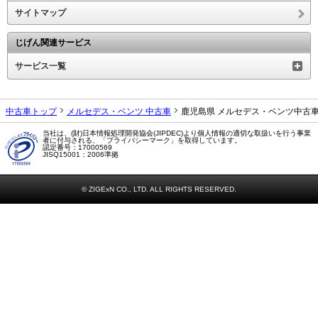
サイトマップ
じげん関連サービス
サービス一覧
中古車トップ
メルセデス・ベンツ 中古車
鹿児島県 メルセデス・ベンツ中古
当社は、(財)日本情報処理開発協会(JIPDEC)より個人情報の適切な取扱いを行う事業
者に付与される、「プライバシーマーク」を取得しています。
認定番号：17000569
JISQ15001：2006準拠
© ZIGExN CO., LTD. ALL RIGHTS RESERVED.