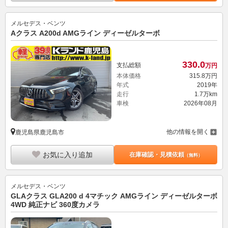
メルセデス・ベンツ
Aクラス A200d AMGライン ディーゼルターボ
330.
0
支払総額
万円
本体価格
315.
8
万円
年式
2019年
走行
1.7万km
車検
2026年08月
他の情報を開く
鹿児島県鹿児島市
お気に入り追加
在庫確認・見積依頼
（無料）
メルセデス・ベンツ
GLAクラス GLA200 d 4マチック AMGライン ディーゼルターボ
4WD 純正ナビ 360度カメラ