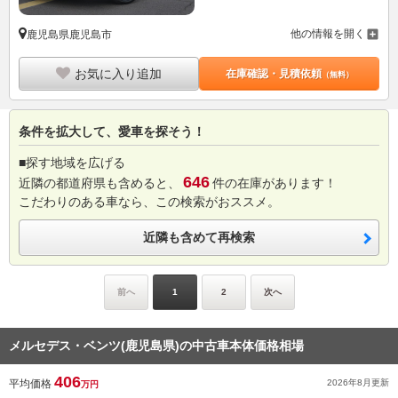
他の情報を開く
鹿児島県鹿児島市
お気に入り追加
在庫確認・見積依頼
（無料）
条件を拡大して、愛車を探そう！
■探す地域を広げる
646
近隣の都道府県も含めると、
件の在庫があります！
こだわりのある車なら、この検索がおススメ。
近隣も含めて再検索
前へ
1
2
次へ
メルセデス・ベンツ(鹿児島県)の中古車本体価格相場
406
平均価格
2026年8月
更新
万円