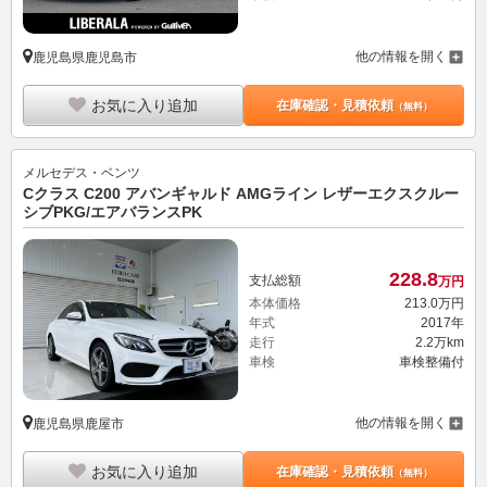
他の情報を開く
鹿児島県鹿児島市
お気に入り追加
在庫確認・見積依頼
（無料）
メルセデス・ベンツ
Cクラス C200 アバンギャルド AMGライン レザーエクスクルー
シブPKG/エアバランスPK
228.
8
支払総額
万円
本体価格
213.
0
万円
年式
2017年
走行
2.2万km
車検
車検整備付
他の情報を開く
鹿児島県鹿屋市
お気に入り追加
在庫確認・見積依頼
（無料）