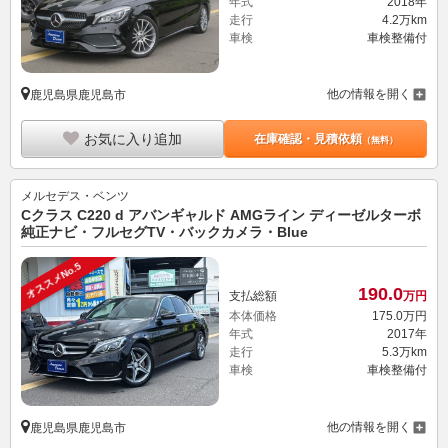
年式
2018年
走行
4.2万km
車検
車検整備付
他の情報を開く
鹿児島県鹿児島市
お気に入り追加
在庫確認・見積依頼
（無料）
メルセデス・ベンツ
Cクラス C220 d アバンギャルド AMGライン ディーゼルターボ
純正ナビ・フルセグTV・バックカメラ・Blue
オススメNo.5
190.
0
支払総額
万円
本体価格
175.
0
万円
年式
2017年
走行
5.3万km
車検
車検整備付
他の情報を開く
鹿児島県鹿児島市