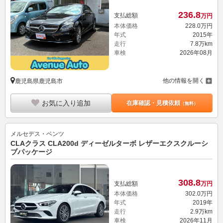
236.
8
支払総額
万円
本体価格
228.
0
万円
年式
2015年
走行
7.8万km
車検
2026年08月
他の情報を開く
鹿児島県鹿児島市
お気に入り追加
在庫確認・見積依頼
（無料）
メルセデス・ベンツ
CLAクラス CLA200d ディーゼルターボ レザーエクスクルーシ
ブパッケージ
308.
8
支払総額
万円
本体価格
302.
0
万円
年式
2019年
走行
2.9万km
車検
2026年11月