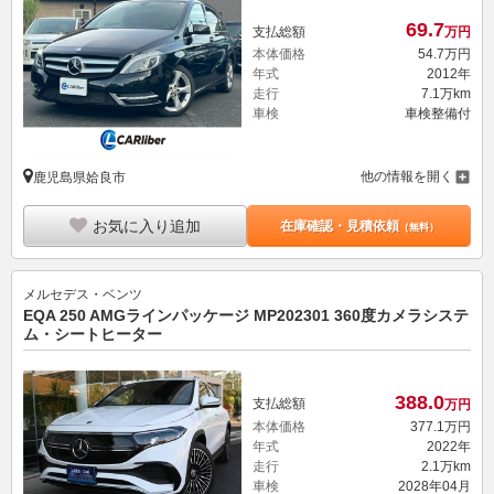
69.
7
支払総額
万円
本体価格
54.
7
万円
年式
2012年
走行
7.1万km
車検
車検整備付
他の情報を開く
鹿児島県姶良市
お気に入り追加
在庫確認・見積依頼
（無料）
メルセデス・ベンツ
EQA 250 AMGラインパッケージ MP202301 360度カメラシステ
ム・シートヒーター
388.
0
支払総額
万円
本体価格
377.
1
万円
年式
2022年
走行
2.1万km
車検
2028年04月