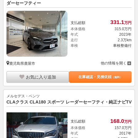
ダーセーフティー
331.
1
支払総額
万円
本体価格
315.
0
万円
年式
2023年
走行
2.3万km
車検
車検整備付
他の情報を開く
鹿児島県鹿屋市
お気に入り追加
在庫確認・見積依頼
（無料）
メルセデス・ベンツ
CLAクラス CLA180 スポーツ レーダーセーフティ・純正ナビTV
168.
0
支払総額
万円
本体価格
157.
0
万円
年式
2017年