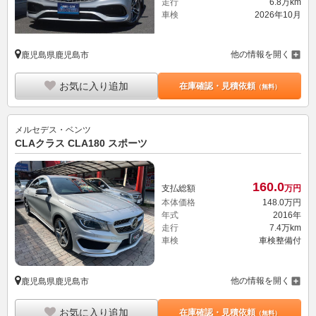
走行
6.8万km
車検
2026年10月
他の情報を開く
鹿児島県鹿児島市
お気に入り追加
在庫確認・見積依頼
（無料）
メルセデス・ベンツ
CLAクラス CLA180 スポーツ
160.
0
支払総額
万円
本体価格
148.
0
万円
年式
2016年
走行
7.4万km
車検
車検整備付
他の情報を開く
鹿児島県鹿児島市
お気に入り追加
在庫確認・見積依頼
（無料）