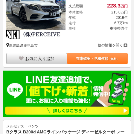
228.
3
支払総額
万円
本体価格
215.
0
万円
年式
2019年
走行
6.7万km
車検
車検整備付
他の情報を開く
鹿児島県鹿児島市
お気に入り追加
在庫確認・見積依頼
（無料）
メルセデス・ベンツ
Bクラス B200d AMGラインパッケージ ディーゼルターボ レー