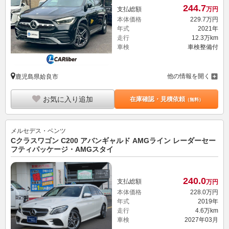
244.
7
支払総額
万円
本体価格
229.
7
万円
年式
2021年
走行
12.3万km
車検
車検整備付
他の情報を開く
鹿児島県姶良市
お気に入り追加
在庫確認・見積依頼
（無料）
メルセデス・ベンツ
Cクラスワゴン C200 アバンギャルド AMGライン レーダーセー
フティパッケージ・AMGスタイ
240.
0
支払総額
万円
本体価格
228.
0
万円
年式
2019年
走行
4.6万km
車検
2027年03月