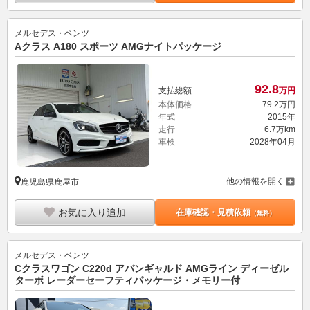
メルセデス・ベンツ
Aクラス A180 スポーツ AMGナイトパッケージ
92.
8
支払総額
万円
本体価格
79.
2
万円
年式
2015年
走行
6.7万km
車検
2028年04月
他の情報を開く
鹿児島県鹿屋市
お気に入り追加
在庫確認・見積依頼
（無料）
メルセデス・ベンツ
Cクラスワゴン C220d アバンギャルド AMGライン ディーゼル
ターボ レーダーセーフティパッケージ・メモリー付