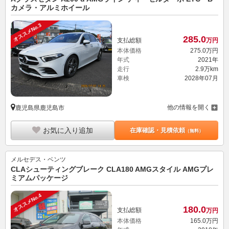
カメラ・アルミホイール
オススメNo.3
285.
0
支払総額
万円
本体価格
275.
0
万円
年式
2021年
走行
2.9万km
車検
2028年07月
他の情報を開く
鹿児島県鹿児島市
お気に入り追加
在庫確認・見積依頼
（無料）
メルセデス・ベンツ
CLAシューティングブレーク CLA180 AMGスタイル AMGプレ
ミアムパッケージ
オススメNo.4
180.
0
支払総額
万円
本体価格
165.
0
万円