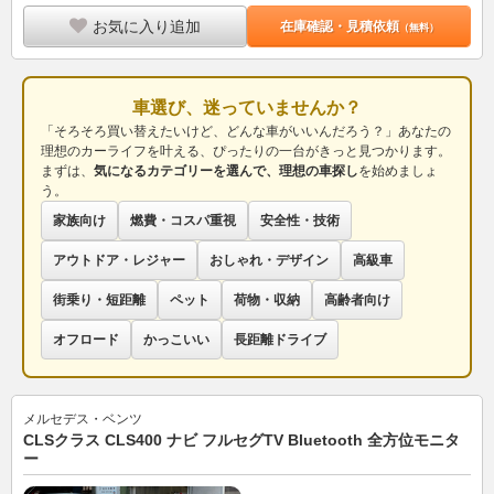
お気に入り追加
在庫確認・見積依頼
（無料）
車選び、迷っていませんか？
「そろそろ買い替えたいけど、どんな車がいいんだろう？」あなたの
理想のカーライフを叶える、ぴったりの一台がきっと見つかります。
まずは、
気になるカテゴリーを選んで、理想の車探し
を始めましょ
う。
家族向け
燃費・コスパ重視
安全性・技術
アウトドア・レジャー
おしゃれ・デザイン
高級車
街乗り・短距離
ペット
荷物・収納
高齢者向け
オフロード
かっこいい
長距離ドライブ
メルセデス・ベンツ
CLSクラス CLS400 ナビ フルセグTV Bluetooth 全方位モニタ
ー